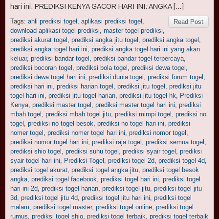
hari ini: PREDIKSI KENYA GACOR HARI INI: ANGKA […]
Tags:
ahli prediksi togel
,
aplikasi prediksi togel
,
Read Post
download aplikasi togel prediksi
,
master togel prediksi
,
prediksi akurat togel
,
prediksi angka jitu togel
,
prediksi angka togel
,
prediksi angka togel hari ini
,
prediksi angka togel hari ini yang akan
keluar
,
prediksi bandar togel
,
prediksi bandar togel terpercaya
,
prediksi bocoran togel
,
prediksi bola togel
,
prediksi dewa togel
,
prediksi dewa togel hari ini
,
prediksi dunia togel
,
prediksi forum togel
,
prediksi hari ini
,
prediksi harian togel
,
prediksi jitu togel
,
prediksi jitu
togel hari ini
,
prediksi jitu togel harian
,
prediksi jitu togel hk
,
Prediksi
Kenya
,
prediksi master togel
,
prediksi master togel hari ini
,
prediksi
mbah togel
,
prediksi mbah togel jitu
,
prediksi mimpi togel
,
prediksi no
togel
,
prediksi no togel besok
,
prediksi no togel hari ini
,
prediksi
nomer togel
,
prediksi nomer togel hari ini
,
prediksi nomor togel
,
prediksi nomor togel hari ini
,
prediksi raja togel
,
prediksi semua togel
,
prediksi shio togel
,
prediksi suhu togel
,
prediksi syair togel
,
prediksi
syair togel hari ini
,
Prediksi Togel
,
prediksi togel 2d
,
prediksi togel 4d
,
prediksi togel akurat
,
prediksi togel angka jitu
,
prediksi togel besok
angka
,
prediksi togel facebook
,
prediksi togel hari ini
,
prediksi togel
hari ini 2d
,
prediksi togel harian
,
prediksi togel jitu
,
prediksi togel jitu
3d
,
prediksi togel jitu 4d
,
prediksi togel jitu hari ini
,
prediksi togel
malam
,
prediksi togel master
,
prediksi togel online
,
prediksi togel
rumus
,
prediksi togel shio
,
prediksi togel terbaik
,
prediksi togel terbaik