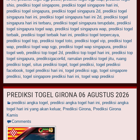
shio
,
prediksi togel singapore
,
prediksi togel singapore hari ini
,
prediksi togel singapura
,
prediksi togel singapura 2d
,
prediksi togel
singapura hari ini
,
prediksi togel singapura hari ini 2d
,
prediksi togel
singapura hari ini terbaru
,
prediksi togel singapura terupdate
,
prediksi
togel singapura togel wap
,
prediksi togel singapura wap
,
prediksi togel
terbaik
,
prediksi togel terbaik hari ini
,
prediksi togel terpercaya
,
prediksi togel top
,
prediksi togel toto
,
prediksi togel vip
,
prediksi togel
wap
,
prediksi togel wap sgp
,
prediksi togel wap singapura
,
prediksi
togel web
,
prediksi top togel 2d
,
prediksi top togel hari ini
,
prediksi top
togel singapura
,
prediksigacor4d
,
ramalan prediksi togel jitu
,
ruang
prediksi togel
,
situs prediksi togel
,
togel prediksi
,
togel prediksi
facebook
,
togel prediksi hari ini
,
togel prediksi sgp
,
togel singapore
prediksi
,
togel singapore prediksi hari ini
,
togel wap prediksi
PREDIKSI TOGEL GIRONA 06 AGUSTUS 2026
prediksi angka togel
,
prediksi angka togel hari ini
,
prediksi angka
togel hari ini yang akan keluar
,
Prediksi Girona
,
Prediksi Girona
Kamis
Comments