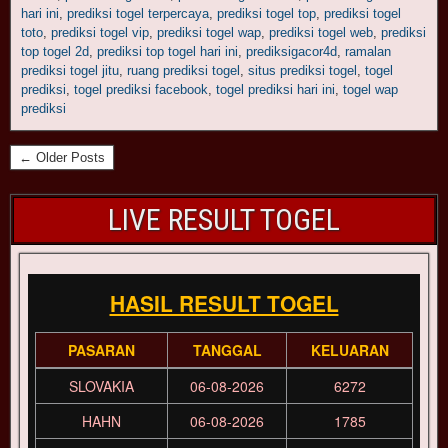
hari ini
,
prediksi togel terpercaya
,
prediksi togel top
,
prediksi togel
toto
,
prediksi togel vip
,
prediksi togel wap
,
prediksi togel web
,
prediksi
top togel 2d
,
prediksi top togel hari ini
,
prediksigacor4d
,
ramalan
prediksi togel jitu
,
ruang prediksi togel
,
situs prediksi togel
,
togel
prediksi
,
togel prediksi facebook
,
togel prediksi hari ini
,
togel wap
prediksi
← Older Posts
LIVE RESULT TOGEL