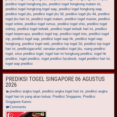
prediksi togel hongkong jitu
,
prediksi togel hongkong malam ini
,
prediksi togel hongkong togel wap
,
prediksi togel hongkong wap
,
prediksi togel jitu
,
prediksi togel jitu 3d
,
prediksi togel jitu 4d
,
prediksi
togel jitu hari ini
,
prediksi togel malam
,
prediksi togel master
,
prediksi
togel online
,
prediksi togel rumus
,
prediksi togel shio
,
prediksi togel
sidney
,
prediksi togel terbaik
,
prediksi togel terbaik hari ini
,
prediksi
togel terpercaya
,
prediksi togel top
,
prediksi togel toto
,
prediksi togel
vip
,
prediksi togel wap
,
prediksi togel wap hk
,
prediksi togel wap
hongkong
,
prediksi togel web
,
prediksi top togel 2d
,
prediksi top togel
hari ini
,
prediksigacor4d
,
ramalan prediksi togel jitu
,
ruang prediksi
togel
,
situs prediksi togel
,
togel hari ini hongkong prediksi
,
togel hk
prediksi
,
togel prediksi
,
togel prediksi facebook
,
togel prediksi hari ini
,
togel wap prediksi
PREDIKSI TOGEL SINGAPORE 06 AGUSTUS
2026
prediksi angka togel
,
prediksi angka togel hari ini
,
prediksi angka
togel hari ini yang akan keluar
,
Prediksi Singapore
,
Prediksi
Singapore Kamis
Comments