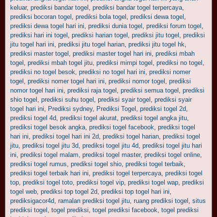
keluar
,
prediksi bandar togel
,
prediksi bandar togel terpercaya
,
prediksi bocoran togel
,
prediksi bola togel
,
prediksi dewa togel
,
prediksi dewa togel hari ini
,
prediksi dunia togel
,
prediksi forum togel
,
prediksi hari ini togel
,
prediksi harian togel
,
prediksi jitu togel
,
prediksi
jitu togel hari ini
,
prediksi jitu togel harian
,
prediksi jitu togel hk
,
prediksi master togel
,
prediksi master togel hari ini
,
prediksi mbah
togel
,
prediksi mbah togel jitu
,
prediksi mimpi togel
,
prediksi no togel
,
prediksi no togel besok
,
prediksi no togel hari ini
,
prediksi nomer
togel
,
prediksi nomer togel hari ini
,
prediksi nomor togel
,
prediksi
nomor togel hari ini
,
prediksi raja togel
,
prediksi semua togel
,
prediksi
shio togel
,
prediksi suhu togel
,
prediksi syair togel
,
prediksi syair
togel hari ini
,
Prediksi sydney
,
Prediksi Togel
,
prediksi togel 2d
,
prediksi togel 4d
,
prediksi togel akurat
,
prediksi togel angka jitu
,
prediksi togel besok angka
,
prediksi togel facebook
,
prediksi togel
hari ini
,
prediksi togel hari ini 2d
,
prediksi togel harian
,
prediksi togel
jitu
,
prediksi togel jitu 3d
,
prediksi togel jitu 4d
,
prediksi togel jitu hari
ini
,
prediksi togel malam
,
prediksi togel master
,
prediksi togel online
,
prediksi togel rumus
,
prediksi togel shio
,
prediksi togel terbaik
,
prediksi togel terbaik hari ini
,
prediksi togel terpercaya
,
prediksi togel
top
,
prediksi togel toto
,
prediksi togel vip
,
prediksi togel wap
,
prediksi
togel web
,
prediksi top togel 2d
,
prediksi top togel hari ini
,
prediksigacor4d
,
ramalan prediksi togel jitu
,
ruang prediksi togel
,
situs
prediksi togel
,
togel prediksi
,
togel prediksi facebook
,
togel prediksi