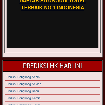
PREDIKSI HK HARI INI
Prediksi Hongkong Senin
Prediksi Hongkong Selasa
Prediksi Hongkong Rabu
Prediksi Hongkong Kamis