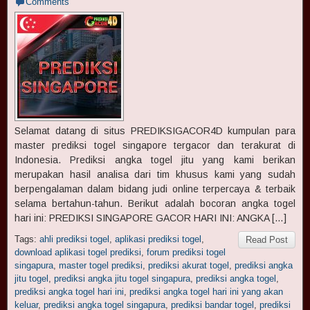
Comments
Selamat datang di situs PREDIKSIGACOR4D kumpulan para
master prediksi togel singapore tergacor dan terakurat di
Indonesia. Prediksi angka togel jitu yang kami berikan
merupakan hasil analisa dari tim khusus kami yang sudah
berpengalaman dalam bidang judi online terpercaya & terbaik
selama bertahun-tahun. Berikut adalah bocoran angka togel
hari ini: PREDIKSI SINGAPORE GACOR HARI INI: ANGKA […]
Tags:
ahli prediksi togel
,
aplikasi prediksi togel
,
Read Post
download aplikasi togel prediksi
,
forum prediksi togel
singapura
,
master togel prediksi
,
prediksi akurat togel
,
prediksi angka
jitu togel
,
prediksi angka jitu togel singapura
,
prediksi angka togel
,
prediksi angka togel hari ini
,
prediksi angka togel hari ini yang akan
keluar
,
prediksi angka togel singapura
,
prediksi bandar togel
,
prediksi