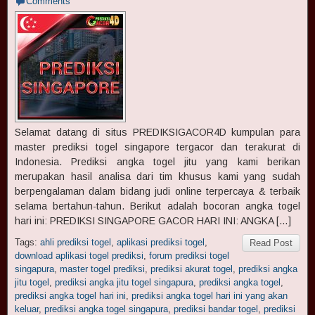
Comments
Selamat datang di situs PREDIKSIGACOR4D kumpulan para
master prediksi togel singapore tergacor dan terakurat di
Indonesia. Prediksi angka togel jitu yang kami berikan
merupakan hasil analisa dari tim khusus kami yang sudah
berpengalaman dalam bidang judi online terpercaya & terbaik
selama bertahun-tahun. Berikut adalah bocoran angka togel
hari ini: PREDIKSI SINGAPORE GACOR HARI INI: ANGKA […]
Tags:
ahli prediksi togel
,
aplikasi prediksi togel
,
Read Post
download aplikasi togel prediksi
,
forum prediksi togel
singapura
,
master togel prediksi
,
prediksi akurat togel
,
prediksi angka
jitu togel
,
prediksi angka jitu togel singapura
,
prediksi angka togel
,
prediksi angka togel hari ini
,
prediksi angka togel hari ini yang akan
keluar
,
prediksi angka togel singapura
,
prediksi bandar togel
,
prediksi