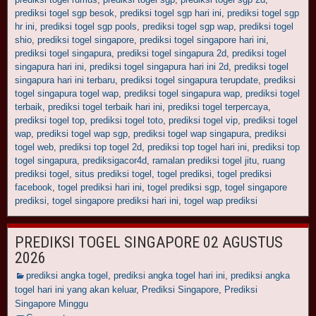
prediksi togel sgp besok
,
prediksi togel sgp hari ini
,
prediksi togel sgp
hr ini
,
prediksi togel sgp pools
,
prediksi togel sgp wap
,
prediksi togel
shio
,
prediksi togel singapore
,
prediksi togel singapore hari ini
,
prediksi togel singapura
,
prediksi togel singapura 2d
,
prediksi togel
singapura hari ini
,
prediksi togel singapura hari ini 2d
,
prediksi togel
singapura hari ini terbaru
,
prediksi togel singapura terupdate
,
prediksi
togel singapura togel wap
,
prediksi togel singapura wap
,
prediksi togel
terbaik
,
prediksi togel terbaik hari ini
,
prediksi togel terpercaya
,
prediksi togel top
,
prediksi togel toto
,
prediksi togel vip
,
prediksi togel
wap
,
prediksi togel wap sgp
,
prediksi togel wap singapura
,
prediksi
togel web
,
prediksi top togel 2d
,
prediksi top togel hari ini
,
prediksi top
togel singapura
,
prediksigacor4d
,
ramalan prediksi togel jitu
,
ruang
prediksi togel
,
situs prediksi togel
,
togel prediksi
,
togel prediksi
facebook
,
togel prediksi hari ini
,
togel prediksi sgp
,
togel singapore
prediksi
,
togel singapore prediksi hari ini
,
togel wap prediksi
PREDIKSI TOGEL SINGAPORE 02 AGUSTUS
2026
prediksi angka togel
,
prediksi angka togel hari ini
,
prediksi angka
togel hari ini yang akan keluar
,
Prediksi Singapore
,
Prediksi
Singapore Minggu