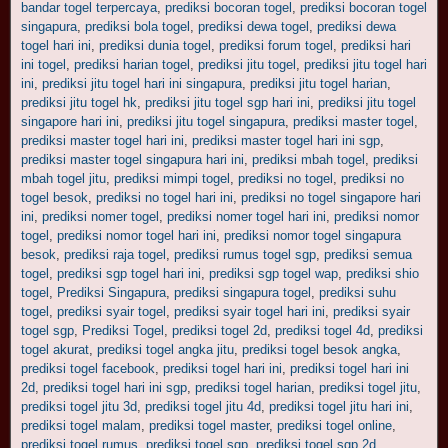
bandar togel terpercaya
,
prediksi bocoran togel
,
prediksi bocoran togel
singapura
,
prediksi bola togel
,
prediksi dewa togel
,
prediksi dewa
togel hari ini
,
prediksi dunia togel
,
prediksi forum togel
,
prediksi hari
ini togel
,
prediksi harian togel
,
prediksi jitu togel
,
prediksi jitu togel hari
ini
,
prediksi jitu togel hari ini singapura
,
prediksi jitu togel harian
,
prediksi jitu togel hk
,
prediksi jitu togel sgp hari ini
,
prediksi jitu togel
singapore hari ini
,
prediksi jitu togel singapura
,
prediksi master togel
,
prediksi master togel hari ini
,
prediksi master togel hari ini sgp
,
prediksi master togel singapura hari ini
,
prediksi mbah togel
,
prediksi
mbah togel jitu
,
prediksi mimpi togel
,
prediksi no togel
,
prediksi no
togel besok
,
prediksi no togel hari ini
,
prediksi no togel singapore hari
ini
,
prediksi nomer togel
,
prediksi nomer togel hari ini
,
prediksi nomor
togel
,
prediksi nomor togel hari ini
,
prediksi nomor togel singapura
besok
,
prediksi raja togel
,
prediksi rumus togel sgp
,
prediksi semua
togel
,
prediksi sgp togel hari ini
,
prediksi sgp togel wap
,
prediksi shio
togel
,
Prediksi Singapura
,
prediksi singapura togel
,
prediksi suhu
togel
,
prediksi syair togel
,
prediksi syair togel hari ini
,
prediksi syair
togel sgp
,
Prediksi Togel
,
prediksi togel 2d
,
prediksi togel 4d
,
prediksi
togel akurat
,
prediksi togel angka jitu
,
prediksi togel besok angka
,
prediksi togel facebook
,
prediksi togel hari ini
,
prediksi togel hari ini
2d
,
prediksi togel hari ini sgp
,
prediksi togel harian
,
prediksi togel jitu
,
prediksi togel jitu 3d
,
prediksi togel jitu 4d
,
prediksi togel jitu hari ini
,
prediksi togel malam
,
prediksi togel master
,
prediksi togel online
,
prediksi togel rumus
,
prediksi togel sgp
,
prediksi togel sgp 2d
,