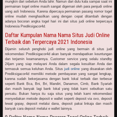
mungkin dari sebelum Anda lahir. Namun dari dulu kala sampai saat ini
permainan togel online masih sangat digemari oleh para penjudi online
uang asli Indonesia. Karena dipercaya permainan pasang nomor togel
online mudah menghasilkan uang dengan cepat ditambah dengan
adanya bocoran angka togel hari ini dari situs judi online terpercaya
Indonesia Prediksigacor4d.
Daftar Kumpulan Nama Nama Situs Judi Online
Terbaik dan Terpercaya 2021 Indonesia
Dijamin seluruh penghobi judi online yang bermain di situs judi
rekomendasi Prediksigacor4d akan banyak mendapatkan keuntungan
dan terjamin keamanannya. Customer service yang selalu standby
24jam yang siap melayani Anda dalam segala kesulitan Anda dan
termasuk semua keluhan Anda. Situs
judi online
yang disarakan oleh
Prediksigacor4d memiliki metode pembayaran yang sangat lengkap,
karena sudah bekerjasama dengan bank lokal terbaik dan terbesar
seperti Bank Bca, Bni, Bri, Mandiri, Danamon, Cimb, Bank Syariah
dan masih banyak lagi bank lokal yang tidak kami sebutkan satu
persatu. Bukan hanya itu saja situs yang telah kami rekomendasi
menyediakan metode deposit e wallet seperti deposit via ovo, deposit
lewat gopay, deposit melalui dana, deposit pakai linkaja dan masih
banyak cara deposit melalui e wallet lainnya.