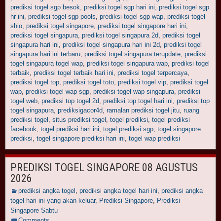
prediksi togel sgp besok
,
prediksi togel sgp hari ini
,
prediksi togel sgp
hr ini
,
prediksi togel sgp pools
,
prediksi togel sgp wap
,
prediksi togel
shio
,
prediksi togel singapore
,
prediksi togel singapore hari ini
,
prediksi togel singapura
,
prediksi togel singapura 2d
,
prediksi togel
singapura hari ini
,
prediksi togel singapura hari ini 2d
,
prediksi togel
singapura hari ini terbaru
,
prediksi togel singapura terupdate
,
prediksi
togel singapura togel wap
,
prediksi togel singapura wap
,
prediksi togel
terbaik
,
prediksi togel terbaik hari ini
,
prediksi togel terpercaya
,
prediksi togel top
,
prediksi togel toto
,
prediksi togel vip
,
prediksi togel
wap
,
prediksi togel wap sgp
,
prediksi togel wap singapura
,
prediksi
togel web
,
prediksi top togel 2d
,
prediksi top togel hari ini
,
prediksi top
togel singapura
,
prediksigacor4d
,
ramalan prediksi togel jitu
,
ruang
prediksi togel
,
situs prediksi togel
,
togel prediksi
,
togel prediksi
facebook
,
togel prediksi hari ini
,
togel prediksi sgp
,
togel singapore
prediksi
,
togel singapore prediksi hari ini
,
togel wap prediksi
PREDIKSI TOGEL SINGAPORE 08 AGUSTUS
2026
prediksi angka togel
,
prediksi angka togel hari ini
,
prediksi angka
togel hari ini yang akan keluar
,
Prediksi Singapore
,
Prediksi
Singapore Sabtu
Comments