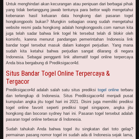
Untuk menghindari akan kecurangan atau penipuan dari berbagai pihak
yang tidak bertanggung jawab tentunya para bettor wajib mengetahui
kebenaran hasil keluaran data hongkong dari pasaran togel
hongkongpools bukan? Mungkin sebagian orang sudah mengetahui
website resmi pada hongkong adalah hongkongpools.com namun kita
juga telah sadar bahwa link togel hk tersebut telah di blokir oleh
kominfo, karena menurut pandangan pemerintahan Indonesia link
bandar togel tersebut masuk dalam kategori perjudian. Yang mana
sudah kita ketahui bahwa perjudian sangat dilarang di negara
Indonesia. Sebagai pengganti link alternatif togel online terpercaya
Anda bisa bergabung di Prediksigacor4d.
Situs Bandar Togel Online Terpercaya &
Tergacor
Prediksigacor4d adalah salah satu situs prediksi
togel online
terbaru
dan terlengkap di Indonesia. Situs Prediksigacor4d menjadi pusat
kumpulan angka jitu togel hari ini 2021. Disini juga memiliki prediksi
togel online favorit seperti prediksi togel singapore, angka jitu
hongkong dan bocoran sydney hari ini. Pasaran togel tersebut adalah
pasaran togel online terbesar di Indonesia.
Sudah tahukah Anda bahwa togel itu singkatan dari toto gelap?
permainan pasang nomor togel ini sudah ada di Indonesia sejak lama,