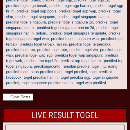
prediksi togel rumus
,
prediksi togel sgp
,
prediksi togel sgp 2d
,
prediksi togel sgp besok
,
prediksi togel sgp hari ini
,
prediksi togel sgp
hr ini
,
prediksi togel sgp pools
,
prediksi togel sgp wap
,
prediksi togel
shio
,
prediksi togel singapore
,
prediksi togel singapore hari ini
,
prediksi togel singapura
,
prediksi togel singapura 2d
,
prediksi togel
singapura hari ini
,
prediksi togel singapura hari ini 2d
,
prediksi togel
singapura hari ini terbaru
,
prediksi togel singapura terupdate
,
prediksi
togel singapura togel wap
,
prediksi togel singapura wap
,
prediksi togel
terbaik
,
prediksi togel terbaik hari ini
,
prediksi togel terpercaya
,
prediksi togel top
,
prediksi togel toto
,
prediksi togel vip
,
prediksi togel
wap
,
prediksi togel wap sgp
,
prediksi togel wap singapura
,
prediksi
togel web
,
prediksi top togel 2d
,
prediksi top togel hari ini
,
prediksi top
togel singapura
,
prediksigacor4d
,
ramalan prediksi togel jitu
,
ruang
prediksi togel
,
situs prediksi togel
,
togel prediksi
,
togel prediksi
facebook
,
togel prediksi hari ini
,
togel prediksi sgp
,
togel singapore
prediksi
,
togel singapore prediksi hari ini
,
togel wap prediksi
← Older Posts
LIVE RESULT TOGEL