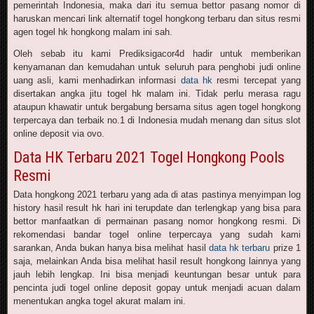
pemerintah Indonesia, maka dari itu semua bettor pasang nomor di
haruskan mencari link alternatif togel hongkong terbaru dan situs resmi
agen togel hk hongkong malam ini sah.
Oleh sebab itu kami Prediksigacor4d hadir untuk memberikan
kenyamanan dan kemudahan untuk seluruh para penghobi judi online
uang asli, kami menhadirkan informasi
data hk
resmi tercepat yang
disertakan angka jitu togel hk malam ini. Tidak perlu merasa ragu
ataupun khawatir untuk bergabung bersama situs agen togel hongkong
terpercaya dan terbaik no.1 di Indonesia mudah menang dan situs slot
online deposit via ovo.
Data HK Terbaru 2021 Togel Hongkong Pools
Resmi
Data hongkong 2021 terbaru yang ada di atas pastinya menyimpan log
history hasil result hk hari ini terupdate dan terlengkap yang bisa para
bettor manfaatkan di permainan pasang nomor hongkong resmi. Di
rekomendasi bandar togel online terpercaya yang sudah kami
sarankan, Anda bukan hanya bisa melihat hasil
data hk terbaru
prize 1
saja, melainkan Anda bisa melihat hasil result hongkong lainnya yang
jauh lebih lengkap. Ini bisa menjadi keuntungan besar untuk para
pencinta judi togel online deposit gopay untuk menjadi acuan dalam
menentukan angka togel akurat malam ini.