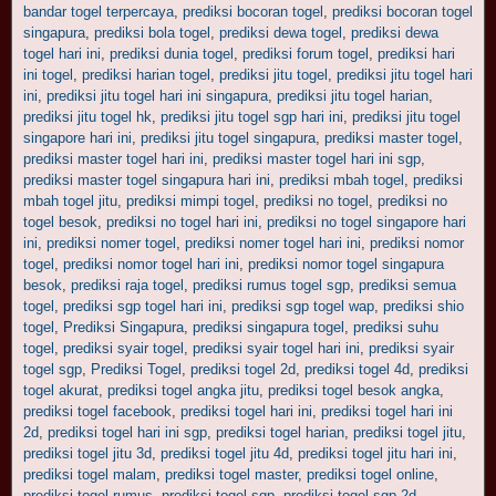
bandar togel terpercaya
,
prediksi bocoran togel
,
prediksi bocoran togel
singapura
,
prediksi bola togel
,
prediksi dewa togel
,
prediksi dewa
togel hari ini
,
prediksi dunia togel
,
prediksi forum togel
,
prediksi hari
ini togel
,
prediksi harian togel
,
prediksi jitu togel
,
prediksi jitu togel hari
ini
,
prediksi jitu togel hari ini singapura
,
prediksi jitu togel harian
,
prediksi jitu togel hk
,
prediksi jitu togel sgp hari ini
,
prediksi jitu togel
singapore hari ini
,
prediksi jitu togel singapura
,
prediksi master togel
,
prediksi master togel hari ini
,
prediksi master togel hari ini sgp
,
prediksi master togel singapura hari ini
,
prediksi mbah togel
,
prediksi
mbah togel jitu
,
prediksi mimpi togel
,
prediksi no togel
,
prediksi no
togel besok
,
prediksi no togel hari ini
,
prediksi no togel singapore hari
ini
,
prediksi nomer togel
,
prediksi nomer togel hari ini
,
prediksi nomor
togel
,
prediksi nomor togel hari ini
,
prediksi nomor togel singapura
besok
,
prediksi raja togel
,
prediksi rumus togel sgp
,
prediksi semua
togel
,
prediksi sgp togel hari ini
,
prediksi sgp togel wap
,
prediksi shio
togel
,
Prediksi Singapura
,
prediksi singapura togel
,
prediksi suhu
togel
,
prediksi syair togel
,
prediksi syair togel hari ini
,
prediksi syair
togel sgp
,
Prediksi Togel
,
prediksi togel 2d
,
prediksi togel 4d
,
prediksi
togel akurat
,
prediksi togel angka jitu
,
prediksi togel besok angka
,
prediksi togel facebook
,
prediksi togel hari ini
,
prediksi togel hari ini
2d
,
prediksi togel hari ini sgp
,
prediksi togel harian
,
prediksi togel jitu
,
prediksi togel jitu 3d
,
prediksi togel jitu 4d
,
prediksi togel jitu hari ini
,
prediksi togel malam
,
prediksi togel master
,
prediksi togel online
,
prediksi togel rumus
,
prediksi togel sgp
,
prediksi togel sgp 2d
,