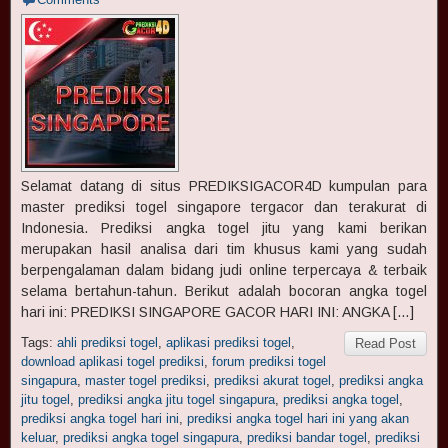
Selamat datang di situs PREDIKSIGACOR4D kumpulan para
master prediksi togel singapore tergacor dan terakurat di
Indonesia. Prediksi angka togel jitu yang kami berikan
merupakan hasil analisa dari tim khusus kami yang sudah
berpengalaman dalam bidang judi online terpercaya & terbaik
selama bertahun-tahun. Berikut adalah bocoran angka togel
hari ini: PREDIKSI SINGAPORE GACOR HARI INI: ANGKA […]
Tags:
ahli prediksi togel
,
aplikasi prediksi togel
,
Read Post
download aplikasi togel prediksi
,
forum prediksi togel
singapura
,
master togel prediksi
,
prediksi akurat togel
,
prediksi angka
jitu togel
,
prediksi angka jitu togel singapura
,
prediksi angka togel
,
prediksi angka togel hari ini
,
prediksi angka togel hari ini yang akan
keluar
,
prediksi angka togel singapura
,
prediksi bandar togel
,
prediksi