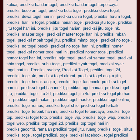
keluar
,
prediksi bandar togel
,
prediksi bandar togel terpercaya
,
prediksi bocoran togel
,
prediksi bola togel
,
prediksi dewa togel
,
prediksi dewa togel hari ini
,
prediksi dunia togel
,
prediksi forum togel
,
prediksi hari ini togel
,
prediksi harian togel
,
prediksi jitu togel
,
prediksi
jitu togel hari ini
,
prediksi jitu togel harian
,
prediksi jitu togel hk
,
prediksi master togel
,
prediksi master togel hari ini
,
prediksi mbah
togel
,
prediksi mbah togel jitu
,
prediksi mimpi togel
,
prediksi no togel
,
prediksi no togel besok
,
prediksi no togel hari ini
,
prediksi nomer
togel
,
prediksi nomer togel hari ini
,
prediksi nomor togel
,
prediksi
nomor togel hari ini
,
prediksi raja togel
,
prediksi semua togel
,
prediksi
shio togel
,
prediksi suhu togel
,
prediksi syair togel
,
prediksi syair
togel hari ini
,
Prediksi sydney
,
Prediksi Togel
,
prediksi togel 2d
,
prediksi togel 4d
,
prediksi togel akurat
,
prediksi togel angka jitu
,
prediksi togel besok angka
,
prediksi togel facebook
,
prediksi togel
hari ini
,
prediksi togel hari ini 2d
,
prediksi togel harian
,
prediksi togel
jitu
,
prediksi togel jitu 3d
,
prediksi togel jitu 4d
,
prediksi togel jitu hari
ini
,
prediksi togel malam
,
prediksi togel master
,
prediksi togel online
,
prediksi togel rumus
,
prediksi togel shio
,
prediksi togel terbaik
,
prediksi togel terbaik hari ini
,
prediksi togel terpercaya
,
prediksi togel
top
,
prediksi togel toto
,
prediksi togel vip
,
prediksi togel wap
,
prediksi
togel web
,
prediksi top togel 2d
,
prediksi top togel hari ini
,
prediksigacor4d
,
ramalan prediksi togel jitu
,
ruang prediksi togel
,
situs
prediksi togel
,
togel prediksi
,
togel prediksi facebook
,
togel prediksi