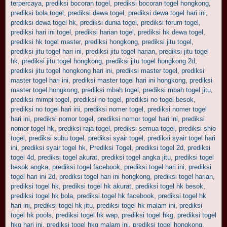
terpercaya
,
prediksi bocoran togel
,
prediksi bocoran togel hongkong
,
prediksi bola togel
,
prediksi dewa togel
,
prediksi dewa togel hari ini
,
prediksi dewa togel hk
,
prediksi dunia togel
,
prediksi forum togel
,
prediksi hari ini togel
,
prediksi harian togel
,
prediksi hk dewa togel
,
prediksi hk togel master
,
prediksi hongkong
,
prediksi jitu togel
,
prediksi jitu togel hari ini
,
prediksi jitu togel harian
,
prediksi jitu togel
hk
,
prediksi jitu togel hongkong
,
prediksi jitu togel hongkong 2d
,
prediksi jitu togel hongkong hari ini
,
prediksi master togel
,
prediksi
master togel hari ini
,
prediksi master togel hari ini hongkong
,
prediksi
master togel hongkong
,
prediksi mbah togel
,
prediksi mbah togel jitu
,
prediksi mimpi togel
,
prediksi no togel
,
prediksi no togel besok
,
prediksi no togel hari ini
,
prediksi nomer togel
,
prediksi nomer togel
hari ini
,
prediksi nomor togel
,
prediksi nomor togel hari ini
,
prediksi
nomor togel hk
,
prediksi raja togel
,
prediksi semua togel
,
prediksi shio
togel
,
prediksi suhu togel
,
prediksi syair togel
,
prediksi syair togel hari
ini
,
prediksi syair togel hk
,
Prediksi Togel
,
prediksi togel 2d
,
prediksi
togel 4d
,
prediksi togel akurat
,
prediksi togel angka jitu
,
prediksi togel
besok angka
,
prediksi togel facebook
,
prediksi togel hari ini
,
prediksi
togel hari ini 2d
,
prediksi togel hari ini hongkong
,
prediksi togel harian
,
prediksi togel hk
,
prediksi togel hk akurat
,
prediksi togel hk besok
,
prediksi togel hk bola
,
prediksi togel hk facebook
,
prediksi togel hk
hari ini
,
prediksi togel hk jitu
,
prediksi togel hk malam ini
,
prediksi
togel hk pools
,
prediksi togel hk wap
,
prediksi togel hkg
,
prediksi togel
hkg hari ini
,
prediksi togel hkg malam ini
,
prediksi togel hongkong
,