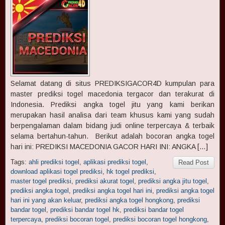
Selamat datang di situs PREDIKSIGACOR4D kumpulan para
master prediksi togel macedonia tergacor dan terakurat di
Indonesia. Prediksi angka togel jitu yang kami berikan
merupakan hasil analisa dari team khusus kami yang sudah
berpengalaman dalam bidang judi online terpercaya & terbaik
selama bertahun-tahun. Berikut adalah bocoran angka togel
hari ini: PREDIKSI MACEDONIA GACOR HARI INI: ANGKA […]
Tags:
ahli prediksi togel
,
aplikasi prediksi togel
,
Read Post
download aplikasi togel prediksi
,
hk togel prediksi
,
master togel prediksi
,
prediksi akurat togel
,
prediksi angka jitu togel
,
prediksi angka togel
,
prediksi angka togel hari ini
,
prediksi angka togel
hari ini yang akan keluar
,
prediksi angka togel hongkong
,
prediksi
bandar togel
,
prediksi bandar togel hk
,
prediksi bandar togel
terpercaya
,
prediksi bocoran togel
,
prediksi bocoran togel hongkong
,