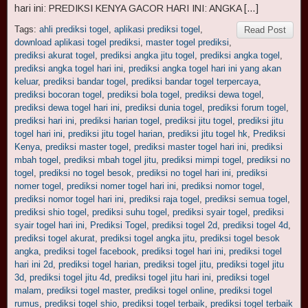
hari ini: PREDIKSI KENYA GACOR HARI INI: ANGKA […]
Tags:
ahli prediksi togel
,
aplikasi prediksi togel
,
Read Post
download aplikasi togel prediksi
,
master togel prediksi
,
prediksi akurat togel
,
prediksi angka jitu togel
,
prediksi angka togel
,
prediksi angka togel hari ini
,
prediksi angka togel hari ini yang akan
keluar
,
prediksi bandar togel
,
prediksi bandar togel terpercaya
,
prediksi bocoran togel
,
prediksi bola togel
,
prediksi dewa togel
,
prediksi dewa togel hari ini
,
prediksi dunia togel
,
prediksi forum togel
,
prediksi hari ini
,
prediksi harian togel
,
prediksi jitu togel
,
prediksi jitu
togel hari ini
,
prediksi jitu togel harian
,
prediksi jitu togel hk
,
Prediksi
Kenya
,
prediksi master togel
,
prediksi master togel hari ini
,
prediksi
mbah togel
,
prediksi mbah togel jitu
,
prediksi mimpi togel
,
prediksi no
togel
,
prediksi no togel besok
,
prediksi no togel hari ini
,
prediksi
nomer togel
,
prediksi nomer togel hari ini
,
prediksi nomor togel
,
prediksi nomor togel hari ini
,
prediksi raja togel
,
prediksi semua togel
,
prediksi shio togel
,
prediksi suhu togel
,
prediksi syair togel
,
prediksi
syair togel hari ini
,
Prediksi Togel
,
prediksi togel 2d
,
prediksi togel 4d
,
prediksi togel akurat
,
prediksi togel angka jitu
,
prediksi togel besok
angka
,
prediksi togel facebook
,
prediksi togel hari ini
,
prediksi togel
hari ini 2d
,
prediksi togel harian
,
prediksi togel jitu
,
prediksi togel jitu
3d
,
prediksi togel jitu 4d
,
prediksi togel jitu hari ini
,
prediksi togel
malam
,
prediksi togel master
,
prediksi togel online
,
prediksi togel
rumus
,
prediksi togel shio
,
prediksi togel terbaik
,
prediksi togel terbaik