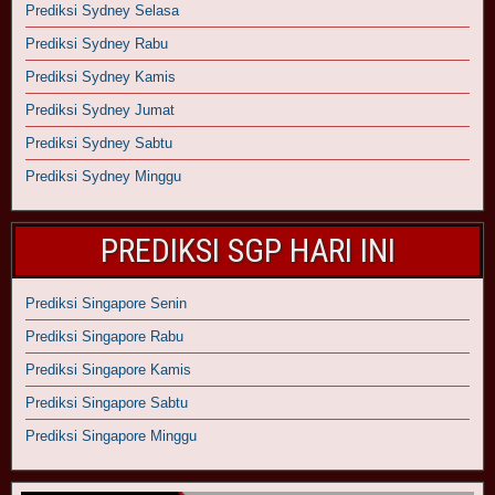
Prediksi Sydney Selasa
Prediksi Sydney Rabu
Prediksi Sydney Kamis
Prediksi Sydney Jumat
Prediksi Sydney Sabtu
Prediksi Sydney Minggu
PREDIKSI SGP HARI INI
Prediksi Singapore Senin
Prediksi Singapore Rabu
Prediksi Singapore Kamis
Prediksi Singapore Sabtu
Prediksi Singapore Minggu