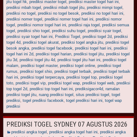
jitu togel hk
,
prediksi master togel
,
prediksi master togel hari ini
,
prediksi mbah togel
,
prediksi mbah togel jitu
,
prediksi mimpi togel
,
prediksi no togel
,
prediksi no togel besok
,
prediksi no togel hari ini
,
prediksi nomer togel
,
prediksi nomer togel hari ini
,
prediksi nomor
togel
,
prediksi nomor togel hari ini
,
prediksi raja togel
,
prediksi semua
togel
,
prediksi shio togel
,
prediksi suhu togel
,
prediksi syair togel
,
prediksi syair togel hari ini
,
Prediksi Togel
,
prediksi togel 2d
,
prediksi
togel 4d
,
prediksi togel akurat
,
prediksi togel angka jitu
,
prediksi togel
besok angka
,
prediksi togel facebook
,
prediksi togel hari ini
,
prediksi
togel hari ini 2d
,
prediksi togel harian
,
prediksi togel jitu
,
prediksi togel
jitu 3d
,
prediksi togel jitu 4d
,
prediksi togel jitu hari ini
,
prediksi togel
malam
,
prediksi togel master
,
prediksi togel online
,
prediksi togel
rumus
,
prediksi togel shio
,
prediksi togel terbaik
,
prediksi togel terbaik
hari ini
,
prediksi togel terpercaya
,
prediksi togel top
,
prediksi togel
toto
,
prediksi togel vip
,
prediksi togel wap
,
prediksi togel web
,
prediksi
top togel 2d
,
prediksi top togel hari ini
,
prediksigacor4d
,
ramalan
prediksi togel jitu
,
ruang prediksi togel
,
situs prediksi togel
,
togel
prediksi
,
togel prediksi facebook
,
togel prediksi hari ini
,
togel wap
prediksi
PREDIKSI TOGEL SYDNEY 07 AGUSTUS 2026
prediksi angka togel
,
prediksi angka togel hari ini
,
prediksi angka