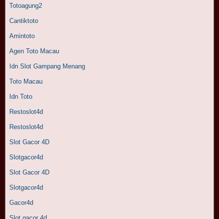
Totoagung2
Cantiktoto
Amintoto
Agen Toto Macau
Idn Slot Gampang Menang
Toto Macau
Idn Toto
Restoslot4d
Restoslot4d
Slot Gacor 4D
Slotgacor4d
Slot Gacor 4D
Slotgacor4d
Gacor4d
Slot gacor 4d