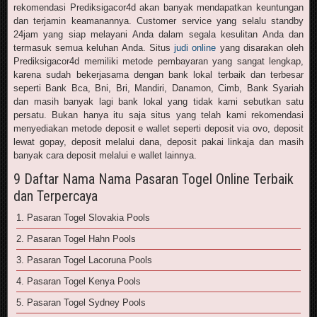
rekomendasi Prediksigacor4d akan banyak mendapatkan keuntungan
dan terjamin keamanannya. Customer service yang selalu standby
24jam yang siap melayani Anda dalam segala kesulitan Anda dan
termasuk semua keluhan Anda. Situs
judi online
yang disarakan oleh
Prediksigacor4d memiliki metode pembayaran yang sangat lengkap,
karena sudah bekerjasama dengan bank lokal terbaik dan terbesar
seperti Bank Bca, Bni, Bri, Mandiri, Danamon, Cimb, Bank Syariah
dan masih banyak lagi bank lokal yang tidak kami sebutkan satu
persatu. Bukan hanya itu saja situs yang telah kami rekomendasi
menyediakan metode deposit e wallet seperti deposit via ovo, deposit
lewat gopay, deposit melalui dana, deposit pakai linkaja dan masih
banyak cara deposit melalui e wallet lainnya.
9 Daftar Nama Nama Pasaran Togel Online Terbaik
dan Terpercaya
1. Pasaran Togel Slovakia Pools
2. Pasaran Togel Hahn Pools
3. Pasaran Togel Lacoruna Pools
4. Pasaran Togel Kenya Pools
5. Pasaran Togel Sydney Pools