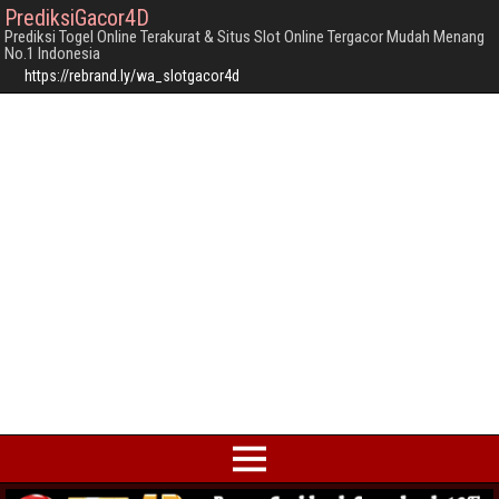
PrediksiGacor4D
Prediksi Togel Online Terakurat & Situs Slot Online Tergacor Mudah Menang
No.1 Indonesia
https://rebrand.ly/wa_slotgacor4d