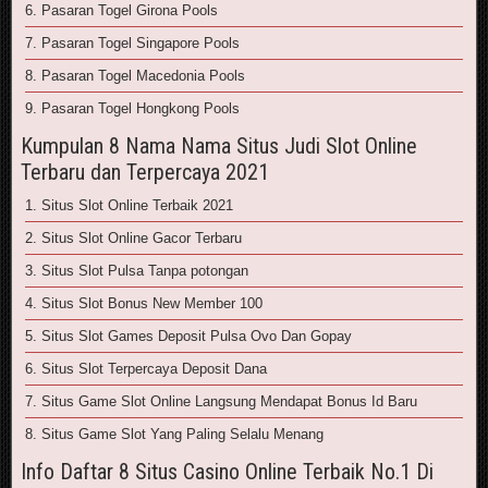
6. Pasaran Togel Girona Pools
7. Pasaran Togel Singapore Pools
8. Pasaran Togel Macedonia Pools
9. Pasaran Togel Hongkong Pools
Kumpulan 8 Nama Nama Situs Judi Slot Online
Terbaru dan Terpercaya 2021
1. Situs Slot Online Terbaik 2021
2. Situs Slot Online Gacor Terbaru
3. Situs Slot Pulsa Tanpa potongan
4. Situs Slot Bonus New Member 100
5. Situs Slot Games Deposit Pulsa Ovo Dan Gopay
6. Situs Slot Terpercaya Deposit Dana
7. Situs Game Slot Online Langsung Mendapat Bonus Id Baru
8. Situs Game Slot Yang Paling Selalu Menang
Info Daftar 8 Situs Casino Online Terbaik No.1 Di