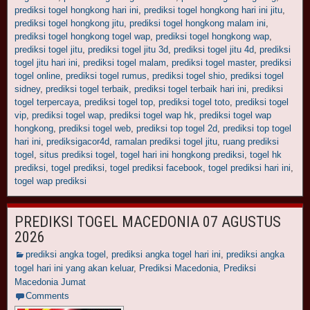
prediksi togel hongkong hari ini
,
prediksi togel hongkong hari ini jitu
,
prediksi togel hongkong jitu
,
prediksi togel hongkong malam ini
,
prediksi togel hongkong togel wap
,
prediksi togel hongkong wap
,
prediksi togel jitu
,
prediksi togel jitu 3d
,
prediksi togel jitu 4d
,
prediksi
togel jitu hari ini
,
prediksi togel malam
,
prediksi togel master
,
prediksi
togel online
,
prediksi togel rumus
,
prediksi togel shio
,
prediksi togel
sidney
,
prediksi togel terbaik
,
prediksi togel terbaik hari ini
,
prediksi
togel terpercaya
,
prediksi togel top
,
prediksi togel toto
,
prediksi togel
vip
,
prediksi togel wap
,
prediksi togel wap hk
,
prediksi togel wap
hongkong
,
prediksi togel web
,
prediksi top togel 2d
,
prediksi top togel
hari ini
,
prediksigacor4d
,
ramalan prediksi togel jitu
,
ruang prediksi
togel
,
situs prediksi togel
,
togel hari ini hongkong prediksi
,
togel hk
prediksi
,
togel prediksi
,
togel prediksi facebook
,
togel prediksi hari ini
,
togel wap prediksi
PREDIKSI TOGEL MACEDONIA 07 AGUSTUS
2026
prediksi angka togel
,
prediksi angka togel hari ini
,
prediksi angka
togel hari ini yang akan keluar
,
Prediksi Macedonia
,
Prediksi
Macedonia Jumat
Comments