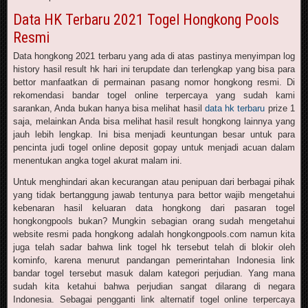
Data HK Terbaru 2021 Togel Hongkong Pools
Resmi
Data hongkong 2021 terbaru yang ada di atas pastinya menyimpan log
history hasil result hk hari ini terupdate dan terlengkap yang bisa para
bettor manfaatkan di permainan pasang nomor hongkong resmi. Di
rekomendasi bandar togel online terpercaya yang sudah kami
sarankan, Anda bukan hanya bisa melihat hasil
data hk terbaru
prize 1
saja, melainkan Anda bisa melihat hasil result hongkong lainnya yang
jauh lebih lengkap. Ini bisa menjadi keuntungan besar untuk para
pencinta judi togel online deposit gopay untuk menjadi acuan dalam
menentukan angka togel akurat malam ini.
Untuk menghindari akan kecurangan atau penipuan dari berbagai pihak
yang tidak bertanggung jawab tentunya para bettor wajib mengetahui
kebenaran hasil keluaran data hongkong dari pasaran togel
hongkongpools bukan? Mungkin sebagian orang sudah mengetahui
website resmi pada hongkong adalah hongkongpools.com namun kita
juga telah sadar bahwa link togel hk tersebut telah di blokir oleh
kominfo, karena menurut pandangan pemerintahan Indonesia link
bandar togel tersebut masuk dalam kategori perjudian. Yang mana
sudah kita ketahui bahwa perjudian sangat dilarang di negara
Indonesia. Sebagai pengganti link alternatif togel online terpercaya