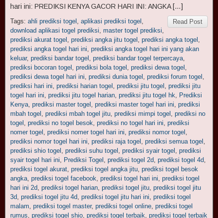
hari ini: PREDIKSI KENYA GACOR HARI INI: ANGKA […]
Tags:
ahli prediksi togel
,
aplikasi prediksi togel
,
Read Post
download aplikasi togel prediksi
,
master togel prediksi
,
prediksi akurat togel
,
prediksi angka jitu togel
,
prediksi angka togel
,
prediksi angka togel hari ini
,
prediksi angka togel hari ini yang akan
keluar
,
prediksi bandar togel
,
prediksi bandar togel terpercaya
,
prediksi bocoran togel
,
prediksi bola togel
,
prediksi dewa togel
,
prediksi dewa togel hari ini
,
prediksi dunia togel
,
prediksi forum togel
,
prediksi hari ini
,
prediksi harian togel
,
prediksi jitu togel
,
prediksi jitu
togel hari ini
,
prediksi jitu togel harian
,
prediksi jitu togel hk
,
Prediksi
Kenya
,
prediksi master togel
,
prediksi master togel hari ini
,
prediksi
mbah togel
,
prediksi mbah togel jitu
,
prediksi mimpi togel
,
prediksi no
togel
,
prediksi no togel besok
,
prediksi no togel hari ini
,
prediksi
nomer togel
,
prediksi nomer togel hari ini
,
prediksi nomor togel
,
prediksi nomor togel hari ini
,
prediksi raja togel
,
prediksi semua togel
,
prediksi shio togel
,
prediksi suhu togel
,
prediksi syair togel
,
prediksi
syair togel hari ini
,
Prediksi Togel
,
prediksi togel 2d
,
prediksi togel 4d
,
prediksi togel akurat
,
prediksi togel angka jitu
,
prediksi togel besok
angka
,
prediksi togel facebook
,
prediksi togel hari ini
,
prediksi togel
hari ini 2d
,
prediksi togel harian
,
prediksi togel jitu
,
prediksi togel jitu
3d
,
prediksi togel jitu 4d
,
prediksi togel jitu hari ini
,
prediksi togel
malam
,
prediksi togel master
,
prediksi togel online
,
prediksi togel
rumus
,
prediksi togel shio
,
prediksi togel terbaik
,
prediksi togel terbaik