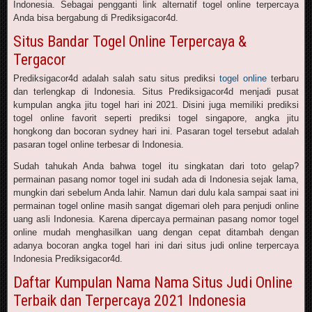
Indonesia. Sebagai pengganti link alternatif togel online terpercaya
Anda bisa bergabung di Prediksigacor4d.
Situs Bandar Togel Online Terpercaya &
Tergacor
Prediksigacor4d adalah salah satu situs prediksi
togel online
terbaru
dan terlengkap di Indonesia. Situs Prediksigacor4d menjadi pusat
kumpulan angka jitu togel hari ini 2021. Disini juga memiliki prediksi
togel online favorit seperti prediksi togel singapore, angka jitu
hongkong dan bocoran sydney hari ini. Pasaran togel tersebut adalah
pasaran togel online terbesar di Indonesia.
Sudah tahukah Anda bahwa togel itu singkatan dari toto gelap?
permainan pasang nomor togel ini sudah ada di Indonesia sejak lama,
mungkin dari sebelum Anda lahir. Namun dari dulu kala sampai saat ini
permainan togel online masih sangat digemari oleh para penjudi online
uang asli Indonesia. Karena dipercaya permainan pasang nomor togel
online mudah menghasilkan uang dengan cepat ditambah dengan
adanya bocoran angka togel hari ini dari situs judi online terpercaya
Indonesia Prediksigacor4d.
Daftar Kumpulan Nama Nama Situs Judi Online
Terbaik dan Terpercaya 2021 Indonesia