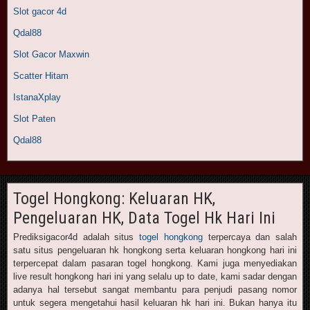
Slot gacor 4d
Qdal88
Slot Gacor Maxwin
Scatter Hitam
IstanaXplay
Slot Paten
Qdal88
Togel Hongkong: Keluaran HK,
Pengeluaran HK, Data Togel Hk Hari Ini
Prediksigacor4d adalah situs
togel hongkong
terpercaya dan salah
satu situs pengeluaran hk hongkong serta keluaran hongkong hari ini
terpercepat dalam pasaran togel hongkong. Kami juga menyediakan
live result hongkong hari ini yang selalu up to date, kami sadar dengan
adanya hal tersebut sangat membantu para penjudi pasang nomor
untuk segera mengetahui hasil keluaran hk hari ini. Bukan hanya itu