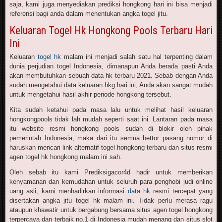
saja, kami juga menyediakan prediksi hongkong hari ini bisa menjadi
referensi bagi anda dalam menentukan angka togel jitu.
Keluaran Togel Hk Hongkong Pools Terbaru Hari
Ini
Keluaran
togel hk
malam ini menjadi salah satu hal terpenting dalam
dunia perjudian togel Indonesia, dimanapun Anda berada pasti Anda
akan membutuhkan sebuah data hk terbaru 2021. Sebab dengan Anda
sudah mengetahui data keluaran hkg hari ini, Anda akan sangat mudah
untuk mengetahui hasil akhir periode hongkong tersebut.
Kita sudah ketahui pada masa lalu untuk melihat hasil keluaran
hongkongpools tidak lah mudah seperti saat ini. Lantaran pada masa
itu website resmi hongkong pools sudah di blokir oleh pihak
pemerintah Indonesia, maka dari itu semua bettor pasang nomor di
haruskan mencari link alternatif togel hongkong terbaru dan situs resmi
agen togel hk hongkong malam ini sah.
Oleh sebab itu kami Prediksigacor4d hadir untuk memberikan
kenyamanan dan kemudahan untuk seluruh para penghobi judi online
uang asli, kami menhadirkan informasi
data hk
resmi tercepat yang
disertakan angka jitu togel hk malam ini. Tidak perlu merasa ragu
ataupun khawatir untuk bergabung bersama situs agen togel hongkong
terpercaya dan terbaik no.1 di Indonesia mudah menang dan situs slot