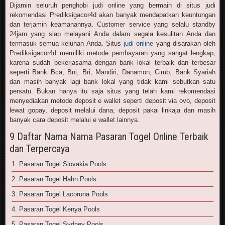
Dijamin seluruh penghobi judi online yang bermain di situs judi
rekomendasi Prediksigacor4d akan banyak mendapatkan keuntungan
dan terjamin keamanannya. Customer service yang selalu standby
24jam yang siap melayani Anda dalam segala kesulitan Anda dan
termasuk semua keluhan Anda. Situs
judi online
yang disarakan oleh
Prediksigacor4d memiliki metode pembayaran yang sangat lengkap,
karena sudah bekerjasama dengan bank lokal terbaik dan terbesar
seperti Bank Bca, Bni, Bri, Mandiri, Danamon, Cimb, Bank Syariah
dan masih banyak lagi bank lokal yang tidak kami sebutkan satu
persatu. Bukan hanya itu saja situs yang telah kami rekomendasi
menyediakan metode deposit e wallet seperti deposit via ovo, deposit
lewat gopay, deposit melalui dana, deposit pakai linkaja dan masih
banyak cara deposit melalui e wallet lainnya.
9 Daftar Nama Nama Pasaran Togel Online Terbaik
dan Terpercaya
1. Pasaran Togel Slovakia Pools
2. Pasaran Togel Hahn Pools
3. Pasaran Togel Lacoruna Pools
4. Pasaran Togel Kenya Pools
5. Pasaran Togel Sydney Pools