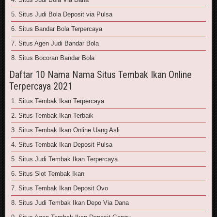
5. Situs Judi Bola Deposit via Pulsa
6. Situs Bandar Bola Terpercaya
7. Situs Agen Judi Bandar Bola
8. Situs Bocoran Bandar Bola
Daftar 10 Nama Nama Situs Tembak Ikan Online
Terpercaya 2021
1. Situs Tembak Ikan Terpercaya
2. Situs Tembak Ikan Terbaik
3. Situs Tembak Ikan Online Uang Asli
4. Situs Tembak Ikan Deposit Pulsa
5. Situs Judi Tembak Ikan Terpercaya
6. Situs Slot Tembak Ikan
7. Situs Tembak Ikan Deposit Ovo
8. Situs Judi Tembak Ikan Depo Via Dana