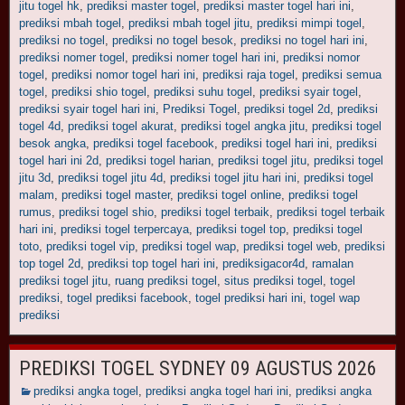
jitu togel hk
,
prediksi master togel
,
prediksi master togel hari ini
,
prediksi mbah togel
,
prediksi mbah togel jitu
,
prediksi mimpi togel
,
prediksi no togel
,
prediksi no togel besok
,
prediksi no togel hari ini
,
prediksi nomer togel
,
prediksi nomer togel hari ini
,
prediksi nomor
togel
,
prediksi nomor togel hari ini
,
prediksi raja togel
,
prediksi semua
togel
,
prediksi shio togel
,
prediksi suhu togel
,
prediksi syair togel
,
prediksi syair togel hari ini
,
Prediksi Togel
,
prediksi togel 2d
,
prediksi
togel 4d
,
prediksi togel akurat
,
prediksi togel angka jitu
,
prediksi togel
besok angka
,
prediksi togel facebook
,
prediksi togel hari ini
,
prediksi
togel hari ini 2d
,
prediksi togel harian
,
prediksi togel jitu
,
prediksi togel
jitu 3d
,
prediksi togel jitu 4d
,
prediksi togel jitu hari ini
,
prediksi togel
malam
,
prediksi togel master
,
prediksi togel online
,
prediksi togel
rumus
,
prediksi togel shio
,
prediksi togel terbaik
,
prediksi togel terbaik
hari ini
,
prediksi togel terpercaya
,
prediksi togel top
,
prediksi togel
toto
,
prediksi togel vip
,
prediksi togel wap
,
prediksi togel web
,
prediksi
top togel 2d
,
prediksi top togel hari ini
,
prediksigacor4d
,
ramalan
prediksi togel jitu
,
ruang prediksi togel
,
situs prediksi togel
,
togel
prediksi
,
togel prediksi facebook
,
togel prediksi hari ini
,
togel wap
prediksi
PREDIKSI TOGEL SYDNEY 09 AGUSTUS 2026
prediksi angka togel
,
prediksi angka togel hari ini
,
prediksi angka