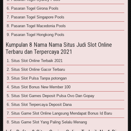
6. Pasaran Togel Girona Pools
7. Pasaran Togel Singapore Pools
8. Pasaran Togel Macedonia Pools
9. Pasaran Togel Hongkong Pools
Kumpulan 8 Nama Nama Situs Judi Slot Online
Terbaru dan Terpercaya 2021
1. Situs Slot Online Terbaik 2021
2. Situs Slot Online Gacor Terbaru
3. Situs Slot Pulsa Tanpa potongan
4. Situs Slot Bonus New Member 100
5. Situs Slot Games Deposit Pulsa Ovo Dan Gopay
6. Situs Slot Terpercaya Deposit Dana
7. Situs Game Slot Online Langsung Mendapat Bonus Id Baru
8. Situs Game Slot Yang Paling Selalu Menang