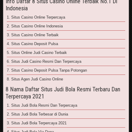
Info Daftar 8 Situs Casino Online Terbaik No.1 Di
Indonesia
1. Situs Casino Online Terpercaya
2. Situs Casino Online Indonesia
3. Situs Casino Online Terbaik
4. Situs Casino Deposit Pulsa
5. Situs Online Judi Casino Terbaik
6. Situs Judi Casino Resmi Dan Terpercaya
7. Situs Casino Deposit Pulsa Tanpa Potongan
8. Situs Agen Judi Casino Online
8 Nama Daftar Situs Judi Bola Resmi Terbaru Dan
Terpercaya 2021
1. Situs Judi Bola Resmi Dan Terpercaya
2. Situs Judi Bola Terbesar di Dunia
3. Situs Judi Bola Terpercaya 2021
4. Situs Judi Bola Via Dana