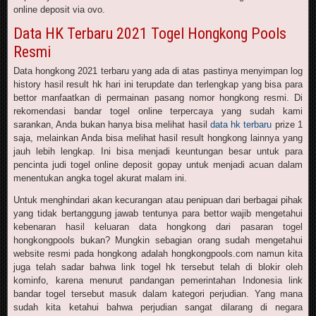
online deposit via ovo.
Data HK Terbaru 2021 Togel Hongkong Pools
Resmi
Data hongkong 2021 terbaru yang ada di atas pastinya menyimpan log
history hasil result hk hari ini terupdate dan terlengkap yang bisa para
bettor manfaatkan di permainan pasang nomor hongkong resmi. Di
rekomendasi bandar togel online terpercaya yang sudah kami
sarankan, Anda bukan hanya bisa melihat hasil
data hk terbaru
prize 1
saja, melainkan Anda bisa melihat hasil result hongkong lainnya yang
jauh lebih lengkap. Ini bisa menjadi keuntungan besar untuk para
pencinta judi togel online deposit gopay untuk menjadi acuan dalam
menentukan angka togel akurat malam ini.
Untuk menghindari akan kecurangan atau penipuan dari berbagai pihak
yang tidak bertanggung jawab tentunya para bettor wajib mengetahui
kebenaran hasil keluaran data hongkong dari pasaran togel
hongkongpools bukan? Mungkin sebagian orang sudah mengetahui
website resmi pada hongkong adalah hongkongpools.com namun kita
juga telah sadar bahwa link togel hk tersebut telah di blokir oleh
kominfo, karena menurut pandangan pemerintahan Indonesia link
bandar togel tersebut masuk dalam kategori perjudian. Yang mana
sudah kita ketahui bahwa perjudian sangat dilarang di negara