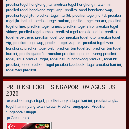
prediksi togel hongkong jitu
,
prediksi togel hongkong malam ini
,
prediksi togel hongkong togel wap
,
prediksi togel hongkong wap
,
prediksi togel jitu
,
prediksi togel jitu 3d
,
prediksi togel jitu 4d
,
prediksi
togel jitu hari ini
,
prediksi togel malam
,
prediksi togel master
,
prediksi
togel online
,
prediksi togel rumus
,
prediksi togel shio
,
prediksi togel
sidney
,
prediksi togel terbaik
,
prediksi togel terbaik hari ini
,
prediksi
togel terpercaya
,
prediksi togel top
,
prediksi togel toto
,
prediksi togel
vip
,
prediksi togel wap
,
prediksi togel wap hk
,
prediksi togel wap
hongkong
,
prediksi togel web
,
prediksi top togel 2d
,
prediksi top togel
hari ini
,
prediksigacor4d
,
ramalan prediksi togel jitu
,
ruang prediksi
togel
,
situs prediksi togel
,
togel hari ini hongkong prediksi
,
togel hk
prediksi
,
togel prediksi
,
togel prediksi facebook
,
togel prediksi hari ini
,
togel wap prediksi
PREDIKSI TOGEL SINGAPORE 09 AGUSTUS
2026
prediksi angka togel
,
prediksi angka togel hari ini
,
prediksi angka
togel hari ini yang akan keluar
,
Prediksi Singapore
,
Prediksi
Singapore Minggu
Comments