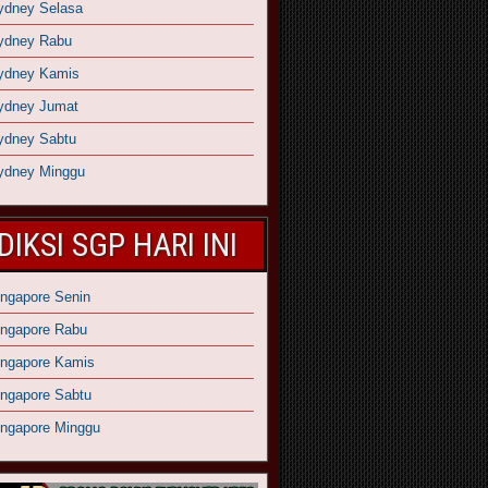
ydney Selasa
Sydney Rabu
Sydney Kamis
Sydney Jumat
ydney Sabtu
Sydney Minggu
DIKSI SGP HARI INI
ingapore Senin
ingapore Rabu
ingapore Kamis
ingapore Sabtu
ingapore Minggu