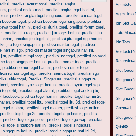
ediksi
,
prediksi akurat togel
,
prediksi angka
Amintoto
pura
,
prediksi angka togel
,
prediksi angka togel hari ini
,
Agen Toto
eluar
,
prediksi angka togel singapura
,
prediksi bandar togel
,
i bocoran togel
,
prediksi bocoran togel singapura
,
prediksi
Idn Slot G
dewa togel hari ini
,
prediksi dunia togel
,
prediksi forum togel
,
Toto Maca
el
,
prediksi jitu togel
,
prediksi jitu togel hari ini
,
prediksi jitu
l harian
,
prediksi jitu togel hk
,
prediksi jitu togel sgp hari ini
,
Idn Toto
iksi jitu togel singapura
,
prediksi master togel
,
prediksi
l hari ini sgp
,
prediksi master togel singapura hari ini
,
Restoslot4
jitu
,
prediksi mimpi togel
,
prediksi no togel
,
prediksi no togel
Restoslot4
 no togel singapore hari ini
,
prediksi nomer togel
,
prediksi
,
prediksi nomor togel hari ini
,
prediksi nomor togel
Slot Gacor
diksi rumus togel sgp
,
prediksi semua togel
,
prediksi sgp
diksi shio togel
,
Prediksi Singapura
,
prediksi singapura
Slotgacor4
togel
,
prediksi syair togel hari ini
,
prediksi syair togel sgp
,
Slot Gacor
i togel 4d
,
prediksi togel akurat
,
prediksi togel angka jitu
,
el facebook
,
prediksi togel hari ini
,
prediksi togel hari ini 2d
,
Slotgacor4
harian
,
prediksi togel jitu
,
prediksi togel jitu 3d
,
prediksi togel
Gacor4d
i togel malam
,
prediksi togel master
,
prediksi togel online
,
prediksi togel sgp 2d
,
prediksi togel sgp besok
,
prediksi
Slot gacor 
i
,
prediksi togel sgp pools
,
prediksi togel sgp wap
,
prediksi
iksi togel singapore hari ini
,
prediksi togel singapura
,
Qdal88
l singapura hari ini
,
prediksi togel singapura hari ini 2d
,