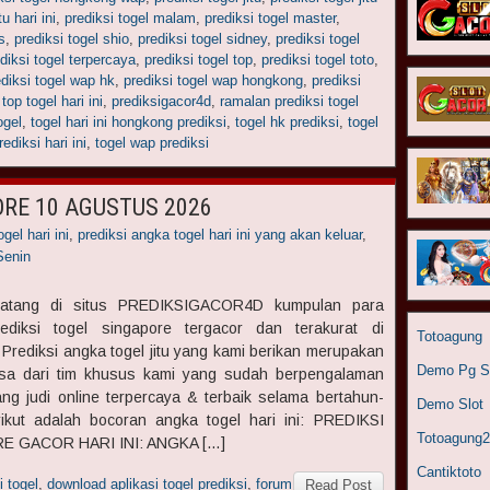
tu hari ini
,
prediksi togel malam
,
prediksi togel master
,
s
,
prediksi togel shio
,
prediksi togel sidney
,
prediksi togel
diksi togel terpercaya
,
prediksi togel top
,
prediksi togel toto
,
ediksi togel wap hk
,
prediksi togel wap hongkong
,
prediksi
top togel hari ini
,
prediksigacor4d
,
ramalan prediksi togel
ogel
,
togel hari ini hongkong prediksi
,
togel hk prediksi
,
togel
rediksi hari ini
,
togel wap prediksi
ORE 10 AGUSTUS 2026
gel hari ini
,
prediksi angka togel hari ini yang akan keluar
,
Senin
datang di situs PREDIKSIGACOR4D kumpulan para
ediksi togel singapore tergacor dan terakurat di
Totoagung
 Prediksi angka togel jitu yang kami berikan merupakan
Demo Pg S
lisa dari tim khusus kami yang sudah berpengalaman
ng judi online terpercaya & terbaik selama bertahun-
Demo Slot
rikut adalah bocoran angka togel hari ini: PREDIKSI
Totoagung2
E GACOR HARI INI: ANGKA […]
Cantiktoto
i togel
,
download aplikasi togel prediksi
,
forum
Read Post