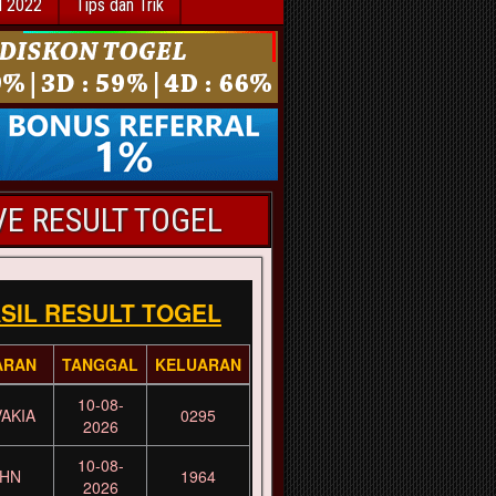
 2022
Tips dan Trik
VE RESULT TOGEL