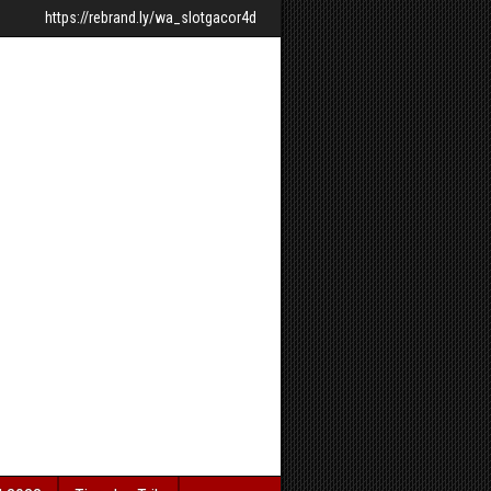
https://rebrand.ly/wa_slotgacor4d