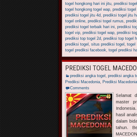
togel hongkong hari ini jitu
,
prediksi toge
togel hongkong togel wap
,
prediksi toge
prediksi togel jitu 4d
,
prediksi togel jitu ha
togel online
,
prediksi togel rumus
,
predik
prediksi togel terbaik hari ini
,
prediksi to
togel vip
,
prediksi togel wap
,
prediksi to
prediksi top togel 2d
,
prediksi top togel ha
prediksi togel
,
situs prediksi togel
,
togel
togel prediksi facebook
,
togel prediksi ha
PREDIKSI TOGEL MACEDO
prediksi angka togel
,
prediksi angka to
Prediksi Macedonia
,
Prediksi Macedoni
Comments
Selamat 
master pr
Indonesia.
hasil ana
dalam bida
tahun. Be
MACEDONI