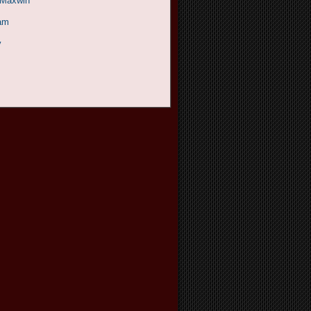
 Maxwin
tam
y