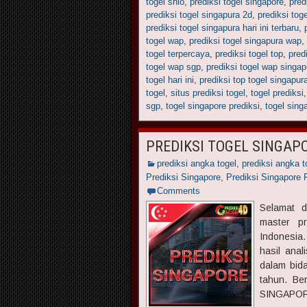
togel shio
,
prediksi togel singapore
,
pred
prediksi togel singapura 2d
,
prediksi toge
prediksi togel singapura hari ini terbaru
,
togel wap
,
prediksi togel singapura wap
,
togel terpercaya
,
prediksi togel top
,
pred
togel wap sgp
,
prediksi togel wap singap
togel hari ini
,
prediksi top togel singapur
togel
,
situs prediksi togel
,
togel prediksi
sgp
,
togel singapore prediksi
,
togel singa
PREDIKSI TOGEL SINGAP
prediksi angka togel
,
prediksi angka to
Prediksi Singapore
,
Prediksi Singapore
Comments
Selamat 
master pr
Indonesia.
hasil ana
dalam bida
tahun. Be
SINGAPOR