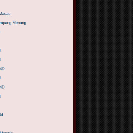
 Macau
ampang Menang
u
d
d
 4D
d
 4D
d
4d