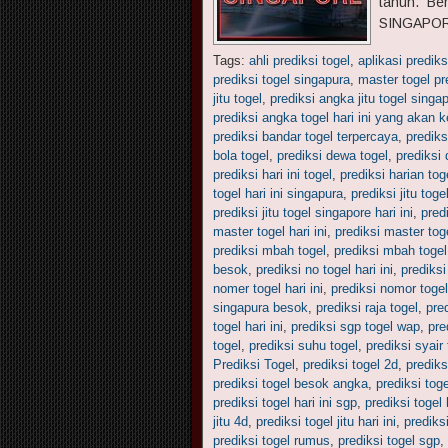
tahun. Be
SINGAPOR
Tags:
ahli prediksi togel
,
aplikasi prediks
prediksi togel singapura
,
master togel pr
jitu togel
,
prediksi angka jitu togel singa
prediksi angka togel hari ini yang akan k
prediksi bandar togel terpercaya
,
prediks
bola togel
,
prediksi dewa togel
,
prediksi 
prediksi hari ini togel
,
prediksi harian tog
togel hari ini singapura
,
prediksi jitu toge
prediksi jitu togel singapore hari ini
,
pred
master togel hari ini
,
prediksi master toge
prediksi mbah togel
,
prediksi mbah togel 
besok
,
prediksi no togel hari ini
,
prediksi
nomer togel hari ini
,
prediksi nomor togel
singapura besok
,
prediksi raja togel
,
pre
togel hari ini
,
prediksi sgp togel wap
,
pre
togel
,
prediksi suhu togel
,
prediksi syair 
Prediksi Togel
,
prediksi togel 2d
,
prediks
prediksi togel besok angka
,
prediksi tog
prediksi togel hari ini sgp
,
prediksi togel 
jitu 4d
,
prediksi togel jitu hari ini
,
prediks
prediksi togel rumus
,
prediksi togel sgp
,