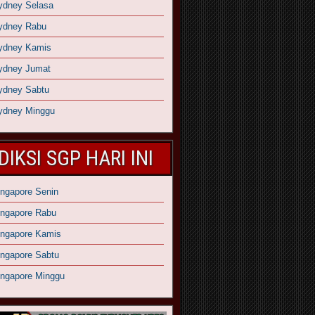
ydney Selasa
Sydney Rabu
Sydney Kamis
Sydney Jumat
ydney Sabtu
Sydney Minggu
DIKSI SGP HARI INI
ingapore Senin
ingapore Rabu
ingapore Kamis
ingapore Sabtu
ingapore Minggu