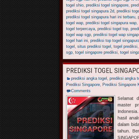
togel shio
,
prediksi togel singapore
,
pred
prediksi togel singapura 2d
,
prediksi toge
prediksi togel singapura hari ini terbaru
,
togel wap
,
prediksi togel singapura wap
,
togel terpercaya
,
prediksi togel top
,
pred
togel wap sgp
,
prediksi togel wap singap
togel hari ini
,
prediksi top togel singapur
togel
,
situs prediksi togel
,
togel prediksi
sgp
,
togel singapore prediksi
,
togel singa
PREDIKSI TOGEL SINGAP
prediksi angka togel
,
prediksi angka to
Prediksi Singapore
,
Prediksi Singapore
Comments
Selamat 
master pr
Indonesia.
hasil ana
dalam bida
tahun. Be
SINGAPOR