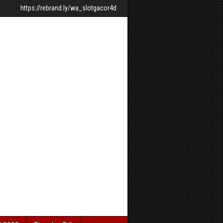
https://rebrand.ly/wa_slotgacor4d