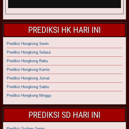
PREDIKSI HK HARI INI
Prediksi Hongkong Senin
Prediksi Hongkong Selasa
Prediksi Hongkong Rabu
Prediksi Hongkong Kamis
Prediksi Hongkong Jumat
Prediksi Hongkong Sabtu
Prediksi Hongkong Minggu
PREDIKSI SD HARI INI
Prediksi Sydney Senin