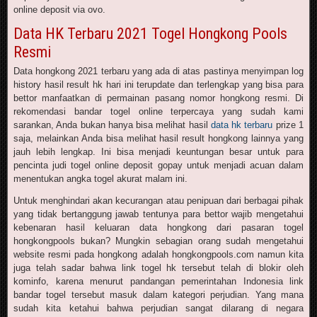
online deposit via ovo.
Data HK Terbaru 2021 Togel Hongkong Pools
Resmi
Data hongkong 2021 terbaru yang ada di atas pastinya menyimpan log
history hasil result hk hari ini terupdate dan terlengkap yang bisa para
bettor manfaatkan di permainan pasang nomor hongkong resmi. Di
rekomendasi bandar togel online terpercaya yang sudah kami
sarankan, Anda bukan hanya bisa melihat hasil
data hk terbaru
prize 1
saja, melainkan Anda bisa melihat hasil result hongkong lainnya yang
jauh lebih lengkap. Ini bisa menjadi keuntungan besar untuk para
pencinta judi togel online deposit gopay untuk menjadi acuan dalam
menentukan angka togel akurat malam ini.
Untuk menghindari akan kecurangan atau penipuan dari berbagai pihak
yang tidak bertanggung jawab tentunya para bettor wajib mengetahui
kebenaran hasil keluaran data hongkong dari pasaran togel
hongkongpools bukan? Mungkin sebagian orang sudah mengetahui
website resmi pada hongkong adalah hongkongpools.com namun kita
juga telah sadar bahwa link togel hk tersebut telah di blokir oleh
kominfo, karena menurut pandangan pemerintahan Indonesia link
bandar togel tersebut masuk dalam kategori perjudian. Yang mana
sudah kita ketahui bahwa perjudian sangat dilarang di negara