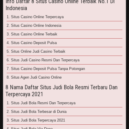
Info Daftar 8 Situs Casino Online Terbaik No.1 Di
Indonesia
1. Situs Casino Online Terpercaya
2. Situs Casino Online Indonesia
3. Situs Casino Online Terbaik
4. Situs Casino Deposit Pulsa
5. Situs Online Judi Casino Terbaik
6. Situs Judi Casino Resmi Dan Terpercaya
7. Situs Casino Deposit Pulsa Tanpa Potongan
8. Situs Agen Judi Casino Online
8 Nama Daftar Situs Judi Bola Resmi Terbaru Dan
Terpercaya 2021
1. Situs Judi Bola Resmi Dan Terpercaya
2. Situs Judi Bola Terbesar di Dunia
3. Situs Judi Bola Terpercaya 2021
4. Situs Judi Bola Via Dana