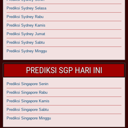
Prediksi Sydney Selasa
Prediksi Sydney Rabu
Prediksi Sydney Kamis
Prediksi Sydney Jumat
Prediksi Sydney Sabtu
Prediksi Sydney Minggu
PREDIKSI SGP HARI INI
Prediksi Singapore Senin
Prediksi Singapore Rabu
Prediksi Singapore Kamis
Prediksi Singapore Sabtu
Prediksi Singapore Minggu