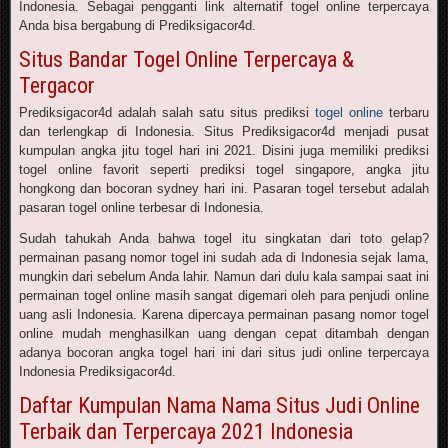
Indonesia. Sebagai pengganti link alternatif togel online terpercaya
Anda bisa bergabung di Prediksigacor4d.
Situs Bandar Togel Online Terpercaya &
Tergacor
Prediksigacor4d adalah salah satu situs prediksi
togel online
terbaru
dan terlengkap di Indonesia. Situs Prediksigacor4d menjadi pusat
kumpulan angka jitu togel hari ini 2021. Disini juga memiliki prediksi
togel online favorit seperti prediksi togel singapore, angka jitu
hongkong dan bocoran sydney hari ini. Pasaran togel tersebut adalah
pasaran togel online terbesar di Indonesia.
Sudah tahukah Anda bahwa togel itu singkatan dari toto gelap?
permainan pasang nomor togel ini sudah ada di Indonesia sejak lama,
mungkin dari sebelum Anda lahir. Namun dari dulu kala sampai saat ini
permainan togel online masih sangat digemari oleh para penjudi online
uang asli Indonesia. Karena dipercaya permainan pasang nomor togel
online mudah menghasilkan uang dengan cepat ditambah dengan
adanya bocoran angka togel hari ini dari situs judi online terpercaya
Indonesia Prediksigacor4d.
Daftar Kumpulan Nama Nama Situs Judi Online
Terbaik dan Terpercaya 2021 Indonesia