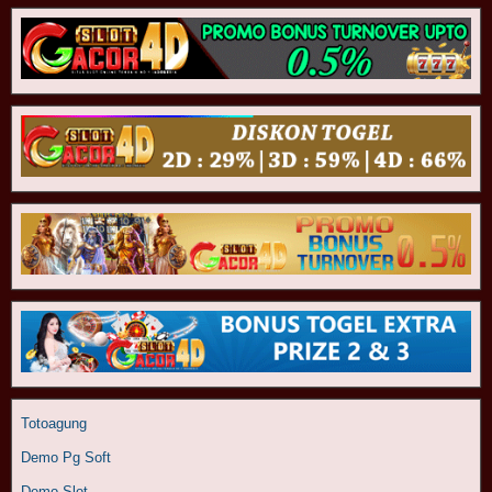
Totoagung
Demo Pg Soft
Demo Slot