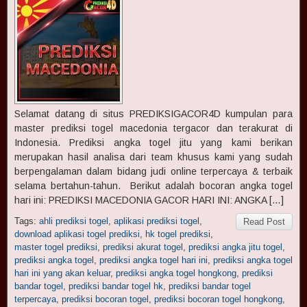
Selamat datang di situs PREDIKSIGACOR4D kumpulan para
master prediksi togel macedonia tergacor dan terakurat di
Indonesia. Prediksi angka togel jitu yang kami berikan
merupakan hasil analisa dari team khusus kami yang sudah
berpengalaman dalam bidang judi online terpercaya & terbaik
selama bertahun-tahun. Berikut adalah bocoran angka togel
hari ini: PREDIKSI MACEDONIA GACOR HARI INI: ANGKA […]
Tags:
ahli prediksi togel
,
aplikasi prediksi togel
,
Read Post
download aplikasi togel prediksi
,
hk togel prediksi
,
master togel prediksi
,
prediksi akurat togel
,
prediksi angka jitu togel
,
prediksi angka togel
,
prediksi angka togel hari ini
,
prediksi angka togel
hari ini yang akan keluar
,
prediksi angka togel hongkong
,
prediksi
bandar togel
,
prediksi bandar togel hk
,
prediksi bandar togel
terpercaya
,
prediksi bocoran togel
,
prediksi bocoran togel hongkong
,