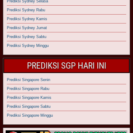
Prediksi Sydney Selasa
Prediksi Sydney Rabu
Prediksi Sydney Kamis
Prediksi Sydney Jumat
Prediksi Sydney Sabtu
Prediksi Sydney Minggu
PREDIKSI SGP HARI INI
Prediksi Singapore Senin
Prediksi Singapore Rabu
Prediksi Singapore Kamis
Prediksi Singapore Sabtu
Prediksi Singapore Minggu