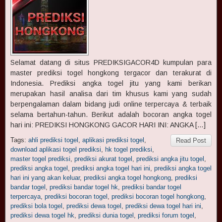
Selamat datang di situs PREDIKSIGACOR4D kumpulan para
master prediksi togel hongkong tergacor dan terakurat di
Indonesia. Prediksi angka togel jitu yang kami berikan
merupakan hasil analisa dari tim khusus kami yang sudah
berpengalaman dalam bidang judi online terpercaya & terbaik
selama bertahun-tahun. Berikut adalah bocoran angka togel
hari ini: PREDIKSI HONGKONG GACOR HARI INI: ANGKA […]
Tags:
ahli prediksi togel
,
aplikasi prediksi togel
,
Read Post
download aplikasi togel prediksi
,
hk togel prediksi
,
master togel prediksi
,
prediksi akurat togel
,
prediksi angka jitu togel
,
prediksi angka togel
,
prediksi angka togel hari ini
,
prediksi angka togel
hari ini yang akan keluar
,
prediksi angka togel hongkong
,
prediksi
bandar togel
,
prediksi bandar togel hk
,
prediksi bandar togel
terpercaya
,
prediksi bocoran togel
,
prediksi bocoran togel hongkong
,
prediksi bola togel
,
prediksi dewa togel
,
prediksi dewa togel hari ini
,
prediksi dewa togel hk
,
prediksi dunia togel
,
prediksi forum togel
,