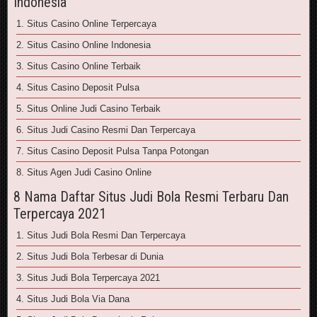
Indonesia
1. Situs Casino Online Terpercaya
2. Situs Casino Online Indonesia
3. Situs Casino Online Terbaik
4. Situs Casino Deposit Pulsa
5. Situs Online Judi Casino Terbaik
6. Situs Judi Casino Resmi Dan Terpercaya
7. Situs Casino Deposit Pulsa Tanpa Potongan
8. Situs Agen Judi Casino Online
8 Nama Daftar Situs Judi Bola Resmi Terbaru Dan
Terpercaya 2021
1. Situs Judi Bola Resmi Dan Terpercaya
2. Situs Judi Bola Terbesar di Dunia
3. Situs Judi Bola Terpercaya 2021
4. Situs Judi Bola Via Dana