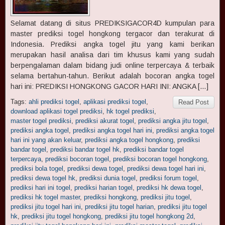
Selamat datang di situs PREDIKSIGACOR4D kumpulan para
master prediksi togel hongkong tergacor dan terakurat di
Indonesia. Prediksi angka togel jitu yang kami berikan
merupakan hasil analisa dari tim khusus kami yang sudah
berpengalaman dalam bidang judi online terpercaya & terbaik
selama bertahun-tahun. Berikut adalah bocoran angka togel
hari ini: PREDIKSI HONGKONG GACOR HARI INI: ANGKA […]
Tags:
ahli prediksi togel
,
aplikasi prediksi togel
,
Read Post
download aplikasi togel prediksi
,
hk togel prediksi
,
master togel prediksi
,
prediksi akurat togel
,
prediksi angka jitu togel
,
prediksi angka togel
,
prediksi angka togel hari ini
,
prediksi angka togel
hari ini yang akan keluar
,
prediksi angka togel hongkong
,
prediksi
bandar togel
,
prediksi bandar togel hk
,
prediksi bandar togel
terpercaya
,
prediksi bocoran togel
,
prediksi bocoran togel hongkong
,
prediksi bola togel
,
prediksi dewa togel
,
prediksi dewa togel hari ini
,
prediksi dewa togel hk
,
prediksi dunia togel
,
prediksi forum togel
,
prediksi hari ini togel
,
prediksi harian togel
,
prediksi hk dewa togel
,
prediksi hk togel master
,
prediksi hongkong
,
prediksi jitu togel
,
prediksi jitu togel hari ini
,
prediksi jitu togel harian
,
prediksi jitu togel
hk
,
prediksi jitu togel hongkong
,
prediksi jitu togel hongkong 2d
,