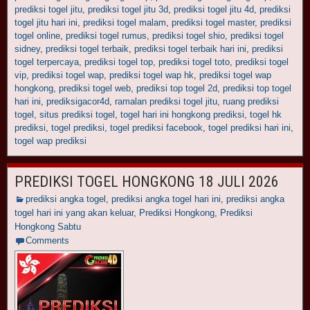
prediksi togel jitu
,
prediksi togel jitu 3d
,
prediksi togel jitu 4d
,
prediksi
togel jitu hari ini
,
prediksi togel malam
,
prediksi togel master
,
prediksi
togel online
,
prediksi togel rumus
,
prediksi togel shio
,
prediksi togel
sidney
,
prediksi togel terbaik
,
prediksi togel terbaik hari ini
,
prediksi
togel terpercaya
,
prediksi togel top
,
prediksi togel toto
,
prediksi togel
vip
,
prediksi togel wap
,
prediksi togel wap hk
,
prediksi togel wap
hongkong
,
prediksi togel web
,
prediksi top togel 2d
,
prediksi top togel
hari ini
,
prediksigacor4d
,
ramalan prediksi togel jitu
,
ruang prediksi
togel
,
situs prediksi togel
,
togel hari ini hongkong prediksi
,
togel hk
prediksi
,
togel prediksi
,
togel prediksi facebook
,
togel prediksi hari ini
,
togel wap prediksi
PREDIKSI TOGEL HONGKONG 18 JULI 2026
prediksi angka togel
,
prediksi angka togel hari ini
,
prediksi angka
togel hari ini yang akan keluar
,
Prediksi Hongkong
,
Prediksi
Hongkong Sabtu
Comments