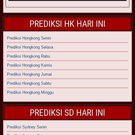
PREDIKSI HK HARI INI
Prediksi Hongkong Senin
Prediksi Hongkong Selasa
Prediksi Hongkong Rabu
Prediksi Hongkong Kamis
Prediksi Hongkong Jumat
Prediksi Hongkong Sabtu
Prediksi Hongkong Minggu
PREDIKSI SD HARI INI
Prediksi Sydney Senin