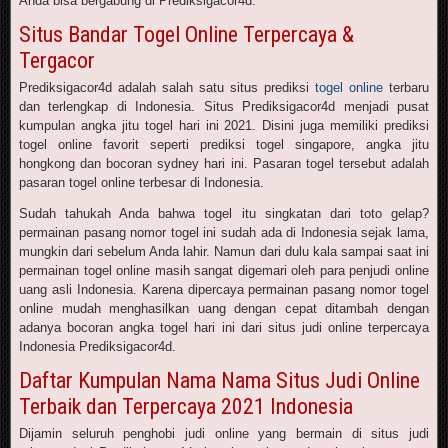
Anda bisa bergabung di Prediksigacor4d.
Situs Bandar Togel Online Terpercaya &
Tergacor
Prediksigacor4d adalah salah satu situs prediksi
togel online
terbaru
dan terlengkap di Indonesia. Situs Prediksigacor4d menjadi pusat
kumpulan angka jitu togel hari ini 2021. Disini juga memiliki prediksi
togel online favorit seperti prediksi togel singapore, angka jitu
hongkong dan bocoran sydney hari ini. Pasaran togel tersebut adalah
pasaran togel online terbesar di Indonesia.
Sudah tahukah Anda bahwa togel itu singkatan dari toto gelap?
permainan pasang nomor togel ini sudah ada di Indonesia sejak lama,
mungkin dari sebelum Anda lahir. Namun dari dulu kala sampai saat ini
permainan togel online masih sangat digemari oleh para penjudi online
uang asli Indonesia. Karena dipercaya permainan pasang nomor togel
online mudah menghasilkan uang dengan cepat ditambah dengan
adanya bocoran angka togel hari ini dari situs judi online terpercaya
Indonesia Prediksigacor4d.
Daftar Kumpulan Nama Nama Situs Judi Online
Terbaik dan Terpercaya 2021 Indonesia
Dijamin seluruh penghobi judi online yang bermain di situs judi