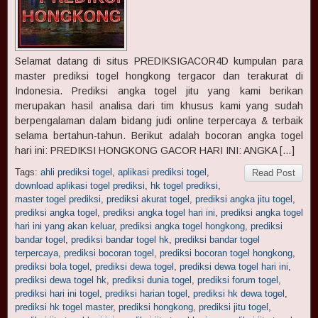
Selamat datang di situs PREDIKSIGACOR4D kumpulan para
master prediksi togel hongkong tergacor dan terakurat di
Indonesia. Prediksi angka togel jitu yang kami berikan
merupakan hasil analisa dari tim khusus kami yang sudah
berpengalaman dalam bidang judi online terpercaya & terbaik
selama bertahun-tahun. Berikut adalah bocoran angka togel
hari ini: PREDIKSI HONGKONG GACOR HARI INI: ANGKA […]
Tags:
ahli prediksi togel
,
aplikasi prediksi togel
,
Read Post
download aplikasi togel prediksi
,
hk togel prediksi
,
master togel prediksi
,
prediksi akurat togel
,
prediksi angka jitu togel
,
prediksi angka togel
,
prediksi angka togel hari ini
,
prediksi angka togel
hari ini yang akan keluar
,
prediksi angka togel hongkong
,
prediksi
bandar togel
,
prediksi bandar togel hk
,
prediksi bandar togel
terpercaya
,
prediksi bocoran togel
,
prediksi bocoran togel hongkong
,
prediksi bola togel
,
prediksi dewa togel
,
prediksi dewa togel hari ini
,
prediksi dewa togel hk
,
prediksi dunia togel
,
prediksi forum togel
,
prediksi hari ini togel
,
prediksi harian togel
,
prediksi hk dewa togel
,
prediksi hk togel master
,
prediksi hongkong
,
prediksi jitu togel
,