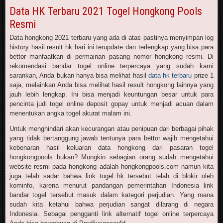
Data HK Terbaru 2021 Togel Hongkong Pools
Resmi
Data hongkong 2021 terbaru yang ada di atas pastinya menyimpan log
history hasil result hk hari ini terupdate dan terlengkap yang bisa para
bettor manfaatkan di permainan pasang nomor hongkong resmi. Di
rekomendasi bandar togel online terpercaya yang sudah kami
sarankan, Anda bukan hanya bisa melihat hasil
data hk terbaru
prize 1
saja, melainkan Anda bisa melihat hasil result hongkong lainnya yang
jauh lebih lengkap. Ini bisa menjadi keuntungan besar untuk para
pencinta judi togel online deposit gopay untuk menjadi acuan dalam
menentukan angka togel akurat malam ini.
Untuk menghindari akan kecurangan atau penipuan dari berbagai pihak
yang tidak bertanggung jawab tentunya para bettor wajib mengetahui
kebenaran hasil keluaran data hongkong dari pasaran togel
hongkongpools bukan? Mungkin sebagian orang sudah mengetahui
website resmi pada hongkong adalah hongkongpools.com namun kita
juga telah sadar bahwa link togel hk tersebut telah di blokir oleh
kominfo, karena menurut pandangan pemerintahan Indonesia link
bandar togel tersebut masuk dalam kategori perjudian. Yang mana
sudah kita ketahui bahwa perjudian sangat dilarang di negara
Indonesia. Sebagai pengganti link alternatif togel online terpercaya