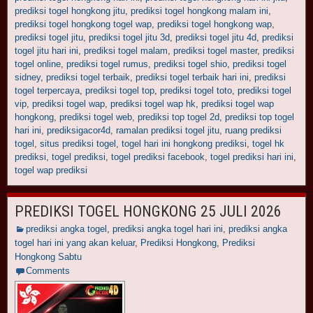
prediksi togel hongkong jitu
,
prediksi togel hongkong malam ini
,
prediksi togel hongkong togel wap
,
prediksi togel hongkong wap
,
prediksi togel jitu
,
prediksi togel jitu 3d
,
prediksi togel jitu 4d
,
prediksi
togel jitu hari ini
,
prediksi togel malam
,
prediksi togel master
,
prediksi
togel online
,
prediksi togel rumus
,
prediksi togel shio
,
prediksi togel
sidney
,
prediksi togel terbaik
,
prediksi togel terbaik hari ini
,
prediksi
togel terpercaya
,
prediksi togel top
,
prediksi togel toto
,
prediksi togel
vip
,
prediksi togel wap
,
prediksi togel wap hk
,
prediksi togel wap
hongkong
,
prediksi togel web
,
prediksi top togel 2d
,
prediksi top togel
hari ini
,
prediksigacor4d
,
ramalan prediksi togel jitu
,
ruang prediksi
togel
,
situs prediksi togel
,
togel hari ini hongkong prediksi
,
togel hk
prediksi
,
togel prediksi
,
togel prediksi facebook
,
togel prediksi hari ini
,
togel wap prediksi
PREDIKSI TOGEL HONGKONG 25 JULI 2026
prediksi angka togel
,
prediksi angka togel hari ini
,
prediksi angka
togel hari ini yang akan keluar
,
Prediksi Hongkong
,
Prediksi
Hongkong Sabtu
Comments