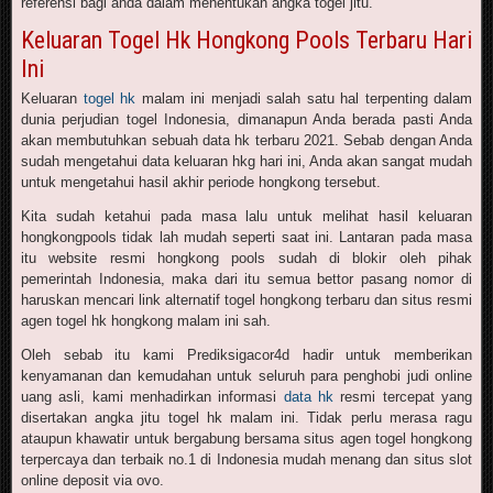
referensi bagi anda dalam menentukan angka togel jitu.
Keluaran Togel Hk Hongkong Pools Terbaru Hari
Ini
Keluaran
togel hk
malam ini menjadi salah satu hal terpenting dalam
dunia perjudian togel Indonesia, dimanapun Anda berada pasti Anda
akan membutuhkan sebuah data hk terbaru 2021. Sebab dengan Anda
sudah mengetahui data keluaran hkg hari ini, Anda akan sangat mudah
untuk mengetahui hasil akhir periode hongkong tersebut.
Kita sudah ketahui pada masa lalu untuk melihat hasil keluaran
hongkongpools tidak lah mudah seperti saat ini. Lantaran pada masa
itu website resmi hongkong pools sudah di blokir oleh pihak
pemerintah Indonesia, maka dari itu semua bettor pasang nomor di
haruskan mencari link alternatif togel hongkong terbaru dan situs resmi
agen togel hk hongkong malam ini sah.
Oleh sebab itu kami Prediksigacor4d hadir untuk memberikan
kenyamanan dan kemudahan untuk seluruh para penghobi judi online
uang asli, kami menhadirkan informasi
data hk
resmi tercepat yang
disertakan angka jitu togel hk malam ini. Tidak perlu merasa ragu
ataupun khawatir untuk bergabung bersama situs agen togel hongkong
terpercaya dan terbaik no.1 di Indonesia mudah menang dan situs slot
online deposit via ovo.