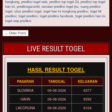
hongkong
,
prediksi togel web
,
prediksi top togel 2d
,
prediksi top togel
hari ini
,
prediksigacor4d
,
ramalan prediksi togel jitu
,
ruang prediksi
togel
,
situs prediksi togel
,
togel hari ini hongkong prediksi
,
togel hk
prediksi
,
togel prediksi
,
togel prediksi facebook
,
togel prediksi hari ini
,
togel wap prediksi
← Older Posts
LIVE RESULT TOGEL