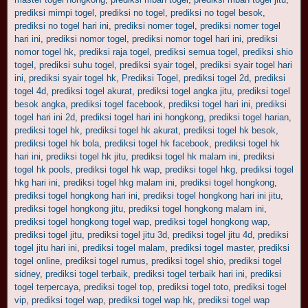
prediksi mimpi togel
,
prediksi no togel
,
prediksi no togel besok
,
prediksi no togel hari ini
,
prediksi nomer togel
,
prediksi nomer togel
hari ini
,
prediksi nomor togel
,
prediksi nomor togel hari ini
,
prediksi
nomor togel hk
,
prediksi raja togel
,
prediksi semua togel
,
prediksi shio
togel
,
prediksi suhu togel
,
prediksi syair togel
,
prediksi syair togel hari
ini
,
prediksi syair togel hk
,
Prediksi Togel
,
prediksi togel 2d
,
prediksi
togel 4d
,
prediksi togel akurat
,
prediksi togel angka jitu
,
prediksi togel
besok angka
,
prediksi togel facebook
,
prediksi togel hari ini
,
prediksi
togel hari ini 2d
,
prediksi togel hari ini hongkong
,
prediksi togel harian
,
prediksi togel hk
,
prediksi togel hk akurat
,
prediksi togel hk besok
,
prediksi togel hk bola
,
prediksi togel hk facebook
,
prediksi togel hk
hari ini
,
prediksi togel hk jitu
,
prediksi togel hk malam ini
,
prediksi
togel hk pools
,
prediksi togel hk wap
,
prediksi togel hkg
,
prediksi togel
hkg hari ini
,
prediksi togel hkg malam ini
,
prediksi togel hongkong
,
prediksi togel hongkong hari ini
,
prediksi togel hongkong hari ini jitu
,
prediksi togel hongkong jitu
,
prediksi togel hongkong malam ini
,
prediksi togel hongkong togel wap
,
prediksi togel hongkong wap
,
prediksi togel jitu
,
prediksi togel jitu 3d
,
prediksi togel jitu 4d
,
prediksi
togel jitu hari ini
,
prediksi togel malam
,
prediksi togel master
,
prediksi
togel online
,
prediksi togel rumus
,
prediksi togel shio
,
prediksi togel
sidney
,
prediksi togel terbaik
,
prediksi togel terbaik hari ini
,
prediksi
togel terpercaya
,
prediksi togel top
,
prediksi togel toto
,
prediksi togel
vip
,
prediksi togel wap
,
prediksi togel wap hk
,
prediksi togel wap