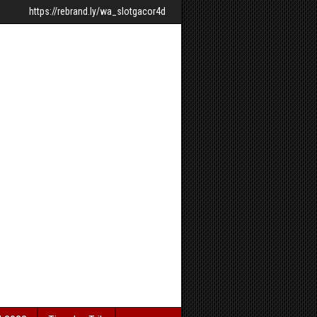
https://rebrand.ly/wa_slotgacor4d