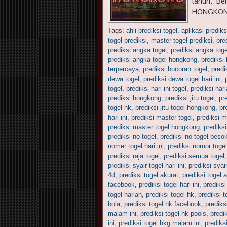
tahun. Be
HONGKONG
Tags:
ahli prediksi togel
,
aplikasi prediks
togel prediksi
,
master togel prediksi
,
pre
prediksi angka togel
,
prediksi angka togel
prediksi angka togel hongkong
,
prediksi
terpercaya
,
prediksi bocoran togel
,
predi
dewa togel
,
prediksi dewa togel hari ini
,
togel
,
prediksi hari ini togel
,
prediksi hari
prediksi hongkong
,
prediksi jitu togel
,
pre
togel hk
,
prediksi jitu togel hongkong
,
pr
hari ini
,
prediksi master togel
,
prediksi ma
prediksi master togel hongkong
,
prediks
prediksi no togel
,
prediksi no togel beso
nomer togel hari ini
,
prediksi nomor togel
prediksi raja togel
,
prediksi semua togel
prediksi syair togel hari ini
,
prediksi syai
4d
,
prediksi togel akurat
,
prediksi togel a
facebook
,
prediksi togel hari ini
,
prediksi
togel harian
,
prediksi togel hk
,
prediksi t
bola
,
prediksi togel hk facebook
,
prediksi
malam ini
,
prediksi togel hk pools
,
predi
ini
,
prediksi togel hkg malam ini
,
prediks