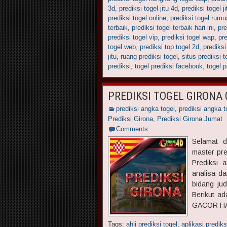
3d
,
prediksi togel jitu 4d
,
prediksi togel ji
prediksi togel online
,
prediksi togel rumu
terbaik
,
prediksi togel terbaik hari ini
,
pre
prediksi togel vip
,
prediksi togel wap
,
pr
togel web
,
prediksi top togel 2d
,
prediksi 
jitu
,
ruang prediksi togel
,
situs prediksi t
prediksi
,
togel prediksi facebook
,
togel p
PREDIKSI TOGEL GIRONA 
prediksi angka togel
,
prediksi angka to
Prediksi Girona
,
Prediksi Girona Jumat
Comments
Selamat 
master pre
Prediksi 
analisa d
bidang jud
Berikut a
GACOR HAR
Tags:
ahli prediksi togel
,
aplikasi prediks