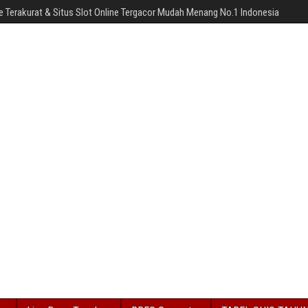
ne Terakurat & Situs Slot Online Tergacor Mudah Menang No.1 Indonesia