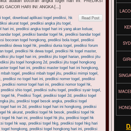
rikut adalah bocoran angka togel hari ini: PREDIKSI
 GACOR HARI INI: ANGKA […]
i togel
,
download aplikasi togel prediksi
,
hk
Read Post
diksi akurat togel
,
prediksi angka jitu togel
,
 hari ini
,
prediksi angka togel hari ini yang akan keluar
,
 bandar togel
,
prediksi bandar togel hk
,
prediksi bandar togel
ksi bocoran togel hongkong
,
prediksi bola togel
,
prediksi
prediksi dewa togel hk
,
prediksi dunia togel
,
prediksi forum
an togel
,
prediksi hk dewa togel
,
prediksi hk togel master
,
diksi jitu togel hari ini
,
prediksi jitu togel harian
,
prediksi jitu
ediksi jitu togel hongkong 2d
,
prediksi jitu togel hongkong
ster togel hari ini
,
prediksi master togel hari ini hongkong
,
i mbah togel
,
prediksi mbah togel jitu
,
prediksi mimpi togel
,
k
,
prediksi no togel hari ini
,
prediksi nomer togel
,
prediksi
,
prediksi nomor togel hari ini
,
prediksi nomor togel hk
,
,
prediksi shio togel
,
prediksi suhu togel
,
prediksi syair togel
,
r togel hk
,
Prediksi Togel
,
prediksi togel 2d
,
prediksi togel
ngka jitu
,
prediksi togel besok angka
,
prediksi togel
 togel hari ini 2d
,
prediksi togel hari ini hongkong
,
prediksi
ogel hk akurat
,
prediksi togel hk besok
,
prediksi togel hk
 togel hk hari ini
,
prediksi togel hk jitu
,
prediksi togel hk
ksi togel hk wap
,
prediksi togel hkg
,
prediksi togel hkg hari
i togel hongkong
,
prediksi togel hongkong hari ini
,
prediksi