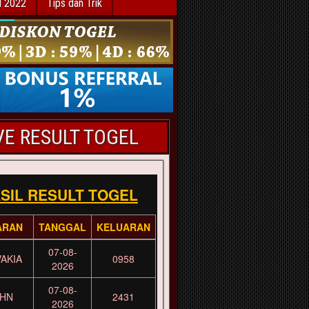
 2022
Tips dan Trik
VE RESULT TOGEL