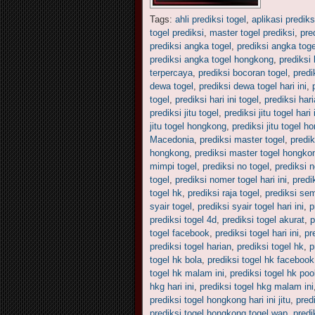
Tags:
ahli prediksi togel
,
aplikasi prediks
togel prediksi
,
master togel prediksi
,
pre
prediksi angka togel
,
prediksi angka togel
prediksi angka togel hongkong
,
prediksi
terpercaya
,
prediksi bocoran togel
,
predi
dewa togel
,
prediksi dewa togel hari ini
,
togel
,
prediksi hari ini togel
,
prediksi hari
prediksi jitu togel
,
prediksi jitu togel hari 
jitu togel hongkong
,
prediksi jitu togel 
Macedonia
,
prediksi master togel
,
predik
hongkong
,
prediksi master togel hongko
mimpi togel
,
prediksi no togel
,
prediksi 
togel
,
prediksi nomer togel hari ini
,
predi
togel hk
,
prediksi raja togel
,
prediksi se
syair togel
,
prediksi syair togel hari ini
,
p
prediksi togel 4d
,
prediksi togel akurat
,
p
togel facebook
,
prediksi togel hari ini
,
pr
prediksi togel harian
,
prediksi togel hk
,
p
togel hk bola
,
prediksi togel hk facebook
togel hk malam ini
,
prediksi togel hk poo
hkg hari ini
,
prediksi togel hkg malam ini
prediksi togel hongkong hari ini jitu
,
pred
prediksi togel hongkong togel wap
,
predi