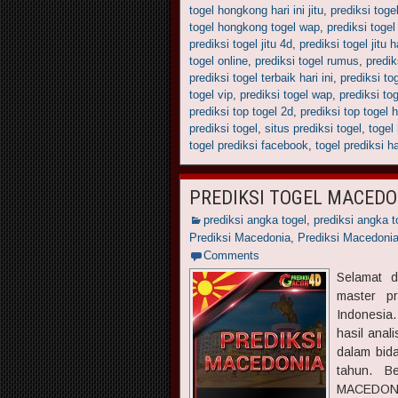
togel hongkong hari ini jitu
,
prediksi toge
togel hongkong togel wap
,
prediksi toge
prediksi togel jitu 4d
,
prediksi togel jitu ha
togel online
,
prediksi togel rumus
,
predik
prediksi togel terbaik hari ini
,
prediksi to
togel vip
,
prediksi togel wap
,
prediksi to
prediksi top togel 2d
,
prediksi top togel ha
prediksi togel
,
situs prediksi togel
,
togel
togel prediksi facebook
,
togel prediksi ha
PREDIKSI TOGEL MACEDO
prediksi angka togel
,
prediksi angka to
Prediksi Macedonia
,
Prediksi Macedoni
Comments
Selamat 
master pr
Indonesia.
hasil ana
dalam bida
tahun. Be
MACEDONI