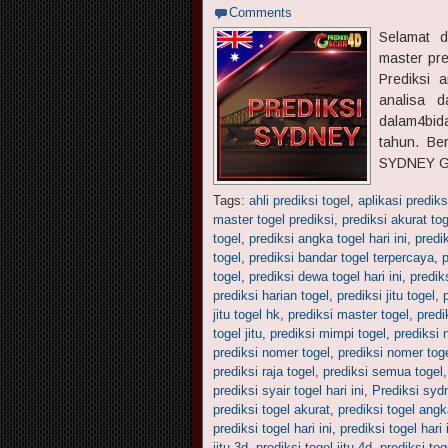
Comments
Selamat 
master pre
Prediksi 
analisa 
dalam4bida
tahun. Be
SYDNEY G
Tags:
ahli prediksi togel
,
aplikasi prediks
master togel prediksi
,
prediksi akurat tog
togel
,
prediksi angka togel hari ini
,
predi
togel
,
prediksi bandar togel terpercaya
,
p
togel
,
prediksi dewa togel hari ini
,
predik
prediksi harian togel
,
prediksi jitu togel
,
p
jitu togel hk
,
prediksi master togel
,
predi
togel jitu
,
prediksi mimpi togel
,
prediksi 
prediksi nomer togel
,
prediksi nomer togel
prediksi raja togel
,
prediksi semua togel
prediksi syair togel hari ini
,
Prediksi syd
prediksi togel akurat
,
prediksi togel angka
prediksi togel hari ini
,
prediksi togel hari 
jitu 3d
,
prediksi togel jitu 4d
,
prediksi toge