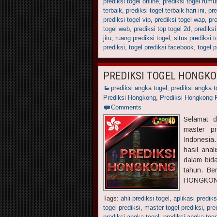
prediksi togel online
,
prediksi togel rumu
terbaik
,
prediksi togel terbaik hari ini
,
pre
prediksi togel vip
,
prediksi togel wap
,
pr
togel web
,
prediksi top togel 2d
,
prediksi 
jitu
,
ruang prediksi togel
,
situs prediksi t
prediksi
,
togel prediksi facebook
,
togel p
PREDIKSI TOGEL HONGKO
prediksi angka togel
,
prediksi angka to
Prediksi Hongkong
,
Prediksi Hongkong 
Comments
Selamat 
master pr
Indonesia.
hasil ana
dalam bida
tahun. Be
HONGKONG
Tags:
ahli prediksi togel
,
aplikasi prediks
togel prediksi
,
master togel prediksi
,
pre
prediksi angka togel
,
prediksi angka togel