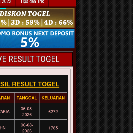
 2022
Tips dan Trik
VE RESULT TOGEL