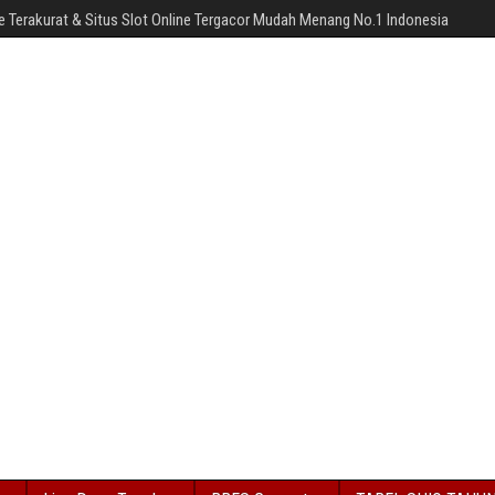
ne Terakurat & Situs Slot Online Tergacor Mudah Menang No.1 Indonesia