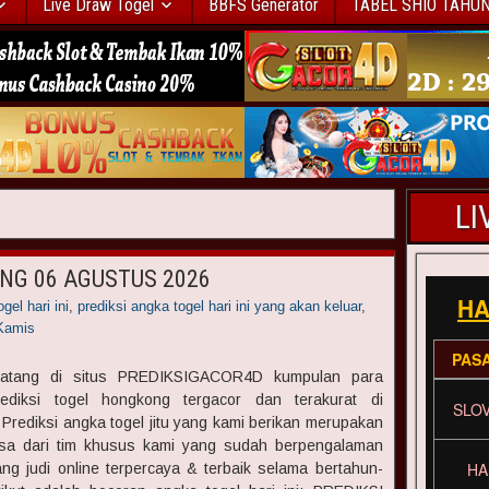
Live Draw Togel
BBFS Generator
TABEL SHIO TAHUN
LI
NG 06 AGUSTUS 2026
gel hari ini
,
prediksi angka togel hari ini yang akan keluar
,
Kamis
datang di situs PREDIKSIGACOR4D kumpulan para
ediksi togel hongkong tergacor dan terakurat di
 Prediksi angka togel jitu yang kami berikan merupakan
lisa dari tim khusus kami yang sudah berpengalaman
ng judi online terpercaya & terbaik selama bertahun-