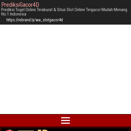
PrediksiGacor4D
Prediksi Togel Online Terakurat & Situs Slot Online Tergacor Mudah Menang
No.1 Indonesia
https://rebrand.ly/wa_slotgacor4d