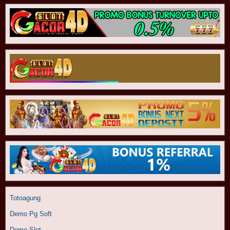
Totoagung
Demo Pg Soft
Demo Slot