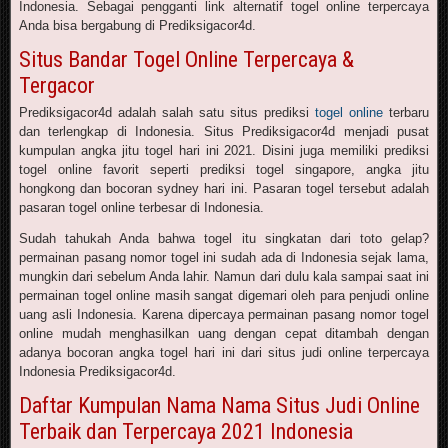
Indonesia. Sebagai pengganti link alternatif togel online terpercaya
Anda bisa bergabung di Prediksigacor4d.
Situs Bandar Togel Online Terpercaya &
Tergacor
Prediksigacor4d adalah salah satu situs prediksi
togel online
terbaru
dan terlengkap di Indonesia. Situs Prediksigacor4d menjadi pusat
kumpulan angka jitu togel hari ini 2021. Disini juga memiliki prediksi
togel online favorit seperti prediksi togel singapore, angka jitu
hongkong dan bocoran sydney hari ini. Pasaran togel tersebut adalah
pasaran togel online terbesar di Indonesia.
Sudah tahukah Anda bahwa togel itu singkatan dari toto gelap?
permainan pasang nomor togel ini sudah ada di Indonesia sejak lama,
mungkin dari sebelum Anda lahir. Namun dari dulu kala sampai saat ini
permainan togel online masih sangat digemari oleh para penjudi online
uang asli Indonesia. Karena dipercaya permainan pasang nomor togel
online mudah menghasilkan uang dengan cepat ditambah dengan
adanya bocoran angka togel hari ini dari situs judi online terpercaya
Indonesia Prediksigacor4d.
Daftar Kumpulan Nama Nama Situs Judi Online
Terbaik dan Terpercaya 2021 Indonesia