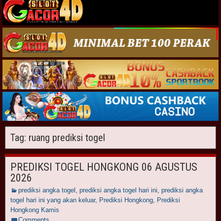
Tag:
ruang prediksi togel
PREDIKSI TOGEL HONGKONG 06 AGUSTUS
2026
prediksi angka togel
,
prediksi angka togel hari ini
,
prediksi angka
togel hari ini yang akan keluar
,
Prediksi Hongkong
,
Prediksi
Hongkong Kamis
Comments