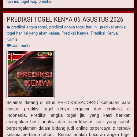
hari ini
,
togel wap prediksi
PREDIKSI TOGEL KENYA 06 AGUSTUS 2026
prediksi angka togel
,
prediksi angka togel hari ini
,
prediksi angka
togel hari ini yang akan keluar
,
Prediksi Kenya
,
Prediksi Kenya
Kamis
Comments
Selamat datang di situs PREDIKSIGACOR4D kumpulan para
master prediksi togel kenya tergacor dan terakurat di
Indonesia. Prediksi angka togel jitu yang kami berikan
merupakan hasil analisa dari team khusus kami yang sudah
berpengalaman dalam bidang judi online terpercaya & terbaik
selama bertahun-tahun. Berikut adalah bocoran angka togel