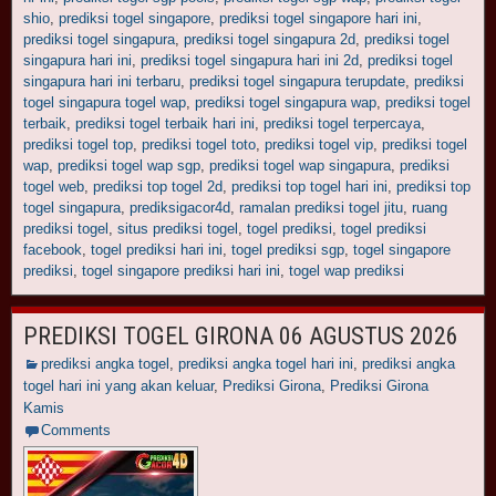
shio
,
prediksi togel singapore
,
prediksi togel singapore hari ini
,
prediksi togel singapura
,
prediksi togel singapura 2d
,
prediksi togel
singapura hari ini
,
prediksi togel singapura hari ini 2d
,
prediksi togel
singapura hari ini terbaru
,
prediksi togel singapura terupdate
,
prediksi
togel singapura togel wap
,
prediksi togel singapura wap
,
prediksi togel
terbaik
,
prediksi togel terbaik hari ini
,
prediksi togel terpercaya
,
prediksi togel top
,
prediksi togel toto
,
prediksi togel vip
,
prediksi togel
wap
,
prediksi togel wap sgp
,
prediksi togel wap singapura
,
prediksi
togel web
,
prediksi top togel 2d
,
prediksi top togel hari ini
,
prediksi top
togel singapura
,
prediksigacor4d
,
ramalan prediksi togel jitu
,
ruang
prediksi togel
,
situs prediksi togel
,
togel prediksi
,
togel prediksi
facebook
,
togel prediksi hari ini
,
togel prediksi sgp
,
togel singapore
prediksi
,
togel singapore prediksi hari ini
,
togel wap prediksi
PREDIKSI TOGEL GIRONA 06 AGUSTUS 2026
prediksi angka togel
,
prediksi angka togel hari ini
,
prediksi angka
togel hari ini yang akan keluar
,
Prediksi Girona
,
Prediksi Girona
Kamis
Comments