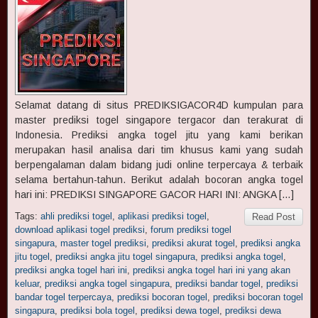
Selamat datang di situs PREDIKSIGACOR4D kumpulan para
master prediksi togel singapore tergacor dan terakurat di
Indonesia. Prediksi angka togel jitu yang kami berikan
merupakan hasil analisa dari tim khusus kami yang sudah
berpengalaman dalam bidang judi online terpercaya & terbaik
selama bertahun-tahun. Berikut adalah bocoran angka togel
hari ini: PREDIKSI SINGAPORE GACOR HARI INI: ANGKA […]
Tags:
ahli prediksi togel
,
aplikasi prediksi togel
,
Read Post
download aplikasi togel prediksi
,
forum prediksi togel
singapura
,
master togel prediksi
,
prediksi akurat togel
,
prediksi angka
jitu togel
,
prediksi angka jitu togel singapura
,
prediksi angka togel
,
prediksi angka togel hari ini
,
prediksi angka togel hari ini yang akan
keluar
,
prediksi angka togel singapura
,
prediksi bandar togel
,
prediksi
bandar togel terpercaya
,
prediksi bocoran togel
,
prediksi bocoran togel
singapura
,
prediksi bola togel
,
prediksi dewa togel
,
prediksi dewa