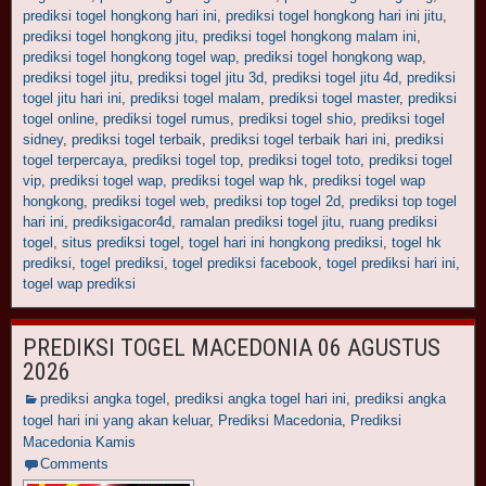
prediksi togel hongkong hari ini
,
prediksi togel hongkong hari ini jitu
,
prediksi togel hongkong jitu
,
prediksi togel hongkong malam ini
,
prediksi togel hongkong togel wap
,
prediksi togel hongkong wap
,
prediksi togel jitu
,
prediksi togel jitu 3d
,
prediksi togel jitu 4d
,
prediksi
togel jitu hari ini
,
prediksi togel malam
,
prediksi togel master
,
prediksi
togel online
,
prediksi togel rumus
,
prediksi togel shio
,
prediksi togel
sidney
,
prediksi togel terbaik
,
prediksi togel terbaik hari ini
,
prediksi
togel terpercaya
,
prediksi togel top
,
prediksi togel toto
,
prediksi togel
vip
,
prediksi togel wap
,
prediksi togel wap hk
,
prediksi togel wap
hongkong
,
prediksi togel web
,
prediksi top togel 2d
,
prediksi top togel
hari ini
,
prediksigacor4d
,
ramalan prediksi togel jitu
,
ruang prediksi
togel
,
situs prediksi togel
,
togel hari ini hongkong prediksi
,
togel hk
prediksi
,
togel prediksi
,
togel prediksi facebook
,
togel prediksi hari ini
,
togel wap prediksi
PREDIKSI TOGEL MACEDONIA 06 AGUSTUS
2026
prediksi angka togel
,
prediksi angka togel hari ini
,
prediksi angka
togel hari ini yang akan keluar
,
Prediksi Macedonia
,
Prediksi
Macedonia Kamis
Comments