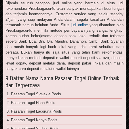
Dijamin seluruh penghobi judi online yang bermain di situs judi
rekomendasi Prediksigacor4d akan banyak mendapatkan keuntungan
dan terjamin keamanannya. Customer service yang selalu standby
24jam yang siap melayani Anda dalam segala kesulitan Anda dan
termasuk semua keluhan Anda. Situs
judi online
yang disarakan oleh
Prediksigacor4d memiliki metode pembayaran yang sangat lengkap,
karena sudah bekerjasama dengan bank lokal terbaik dan terbesar
seperti Bank Bca, Bni, Bri, Mandiri, Danamon, Cimb, Bank Syariah
dan masih banyak lagi bank lokal yang tidak kami sebutkan satu
persatu. Bukan hanya itu saja situs yang telah kami rekomendasi
menyediakan metode deposit e wallet seperti deposit via ovo, deposit
lewat gopay, deposit melalui dana, deposit pakai linkaja dan masih
banyak cara deposit melalui e wallet lainnya.
9 Daftar Nama Nama Pasaran Togel Online Terbaik
dan Terpercaya
1. Pasaran Togel Slovakia Pools
2. Pasaran Togel Hahn Pools
3. Pasaran Togel Lacoruna Pools
4. Pasaran Togel Kenya Pools
5. Pasaran Togel Sydney Pools