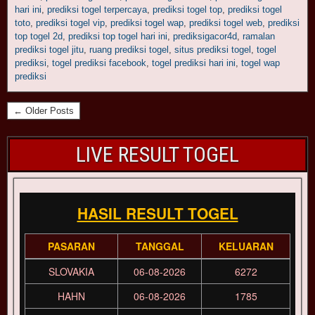
hari ini
,
prediksi togel terpercaya
,
prediksi togel top
,
prediksi togel
toto
,
prediksi togel vip
,
prediksi togel wap
,
prediksi togel web
,
prediksi
top togel 2d
,
prediksi top togel hari ini
,
prediksigacor4d
,
ramalan
prediksi togel jitu
,
ruang prediksi togel
,
situs prediksi togel
,
togel
prediksi
,
togel prediksi facebook
,
togel prediksi hari ini
,
togel wap
prediksi
← Older Posts
LIVE RESULT TOGEL