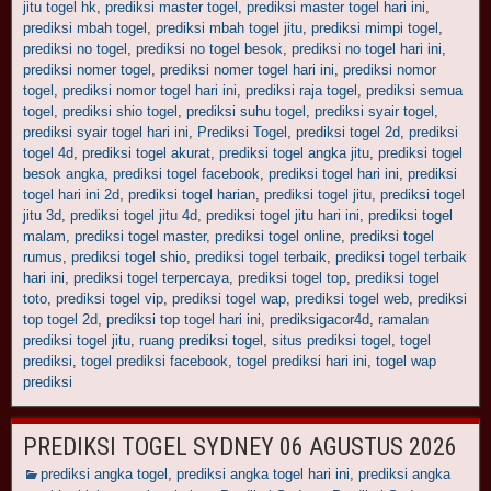
jitu togel hk
,
prediksi master togel
,
prediksi master togel hari ini
,
prediksi mbah togel
,
prediksi mbah togel jitu
,
prediksi mimpi togel
,
prediksi no togel
,
prediksi no togel besok
,
prediksi no togel hari ini
,
prediksi nomer togel
,
prediksi nomer togel hari ini
,
prediksi nomor
togel
,
prediksi nomor togel hari ini
,
prediksi raja togel
,
prediksi semua
togel
,
prediksi shio togel
,
prediksi suhu togel
,
prediksi syair togel
,
prediksi syair togel hari ini
,
Prediksi Togel
,
prediksi togel 2d
,
prediksi
togel 4d
,
prediksi togel akurat
,
prediksi togel angka jitu
,
prediksi togel
besok angka
,
prediksi togel facebook
,
prediksi togel hari ini
,
prediksi
togel hari ini 2d
,
prediksi togel harian
,
prediksi togel jitu
,
prediksi togel
jitu 3d
,
prediksi togel jitu 4d
,
prediksi togel jitu hari ini
,
prediksi togel
malam
,
prediksi togel master
,
prediksi togel online
,
prediksi togel
rumus
,
prediksi togel shio
,
prediksi togel terbaik
,
prediksi togel terbaik
hari ini
,
prediksi togel terpercaya
,
prediksi togel top
,
prediksi togel
toto
,
prediksi togel vip
,
prediksi togel wap
,
prediksi togel web
,
prediksi
top togel 2d
,
prediksi top togel hari ini
,
prediksigacor4d
,
ramalan
prediksi togel jitu
,
ruang prediksi togel
,
situs prediksi togel
,
togel
prediksi
,
togel prediksi facebook
,
togel prediksi hari ini
,
togel wap
prediksi
PREDIKSI TOGEL SYDNEY 06 AGUSTUS 2026
prediksi angka togel
,
prediksi angka togel hari ini
,
prediksi angka