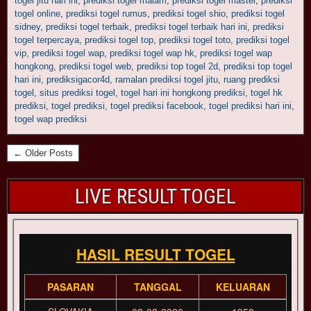
togel jitu hari ini
,
prediksi togel malam
,
prediksi togel master
,
prediksi
togel online
,
prediksi togel rumus
,
prediksi togel shio
,
prediksi togel
sidney
,
prediksi togel terbaik
,
prediksi togel terbaik hari ini
,
prediksi
togel terpercaya
,
prediksi togel top
,
prediksi togel toto
,
prediksi togel
vip
,
prediksi togel wap
,
prediksi togel wap hk
,
prediksi togel wap
hongkong
,
prediksi togel web
,
prediksi top togel 2d
,
prediksi top togel
hari ini
,
prediksigacor4d
,
ramalan prediksi togel jitu
,
ruang prediksi
togel
,
situs prediksi togel
,
togel hari ini hongkong prediksi
,
togel hk
prediksi
,
togel prediksi
,
togel prediksi facebook
,
togel prediksi hari ini
,
togel wap prediksi
← Older Posts
LIVE RESULT TOGEL