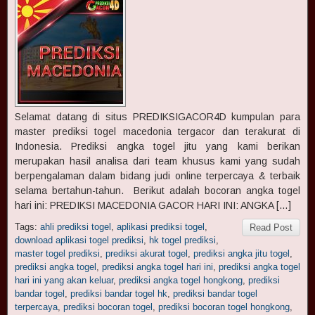
Selamat datang di situs PREDIKSIGACOR4D kumpulan para
master prediksi togel macedonia tergacor dan terakurat di
Indonesia. Prediksi angka togel jitu yang kami berikan
merupakan hasil analisa dari team khusus kami yang sudah
berpengalaman dalam bidang judi online terpercaya & terbaik
selama bertahun-tahun. Berikut adalah bocoran angka togel
hari ini: PREDIKSI MACEDONIA GACOR HARI INI: ANGKA […]
Tags:
ahli prediksi togel
,
aplikasi prediksi togel
,
Read Post
download aplikasi togel prediksi
,
hk togel prediksi
,
master togel prediksi
,
prediksi akurat togel
,
prediksi angka jitu togel
,
prediksi angka togel
,
prediksi angka togel hari ini
,
prediksi angka togel
hari ini yang akan keluar
,
prediksi angka togel hongkong
,
prediksi
bandar togel
,
prediksi bandar togel hk
,
prediksi bandar togel
terpercaya
,
prediksi bocoran togel
,
prediksi bocoran togel hongkong
,