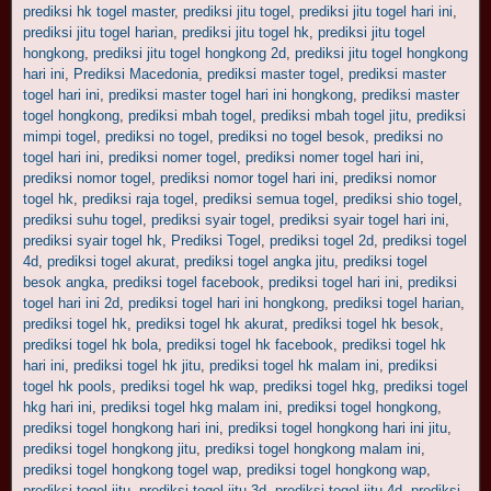
prediksi hk togel master
,
prediksi jitu togel
,
prediksi jitu togel hari ini
,
prediksi jitu togel harian
,
prediksi jitu togel hk
,
prediksi jitu togel
hongkong
,
prediksi jitu togel hongkong 2d
,
prediksi jitu togel hongkong
hari ini
,
Prediksi Macedonia
,
prediksi master togel
,
prediksi master
togel hari ini
,
prediksi master togel hari ini hongkong
,
prediksi master
togel hongkong
,
prediksi mbah togel
,
prediksi mbah togel jitu
,
prediksi
mimpi togel
,
prediksi no togel
,
prediksi no togel besok
,
prediksi no
togel hari ini
,
prediksi nomer togel
,
prediksi nomer togel hari ini
,
prediksi nomor togel
,
prediksi nomor togel hari ini
,
prediksi nomor
togel hk
,
prediksi raja togel
,
prediksi semua togel
,
prediksi shio togel
,
prediksi suhu togel
,
prediksi syair togel
,
prediksi syair togel hari ini
,
prediksi syair togel hk
,
Prediksi Togel
,
prediksi togel 2d
,
prediksi togel
4d
,
prediksi togel akurat
,
prediksi togel angka jitu
,
prediksi togel
besok angka
,
prediksi togel facebook
,
prediksi togel hari ini
,
prediksi
togel hari ini 2d
,
prediksi togel hari ini hongkong
,
prediksi togel harian
,
prediksi togel hk
,
prediksi togel hk akurat
,
prediksi togel hk besok
,
prediksi togel hk bola
,
prediksi togel hk facebook
,
prediksi togel hk
hari ini
,
prediksi togel hk jitu
,
prediksi togel hk malam ini
,
prediksi
togel hk pools
,
prediksi togel hk wap
,
prediksi togel hkg
,
prediksi togel
hkg hari ini
,
prediksi togel hkg malam ini
,
prediksi togel hongkong
,
prediksi togel hongkong hari ini
,
prediksi togel hongkong hari ini jitu
,
prediksi togel hongkong jitu
,
prediksi togel hongkong malam ini
,
prediksi togel hongkong togel wap
,
prediksi togel hongkong wap
,
prediksi togel jitu
,
prediksi togel jitu 3d
,
prediksi togel jitu 4d
,
prediksi