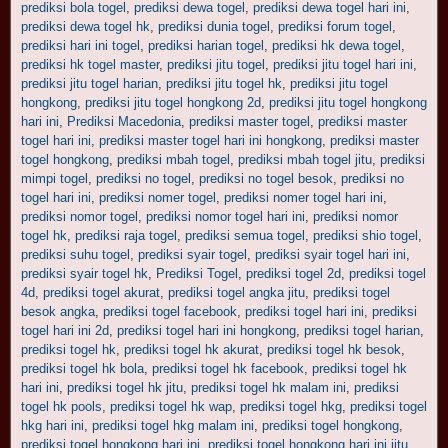
prediksi bola togel
,
prediksi dewa togel
,
prediksi dewa togel hari ini
,
prediksi dewa togel hk
,
prediksi dunia togel
,
prediksi forum togel
,
prediksi hari ini togel
,
prediksi harian togel
,
prediksi hk dewa togel
,
prediksi hk togel master
,
prediksi jitu togel
,
prediksi jitu togel hari ini
,
prediksi jitu togel harian
,
prediksi jitu togel hk
,
prediksi jitu togel
hongkong
,
prediksi jitu togel hongkong 2d
,
prediksi jitu togel hongkong
hari ini
,
Prediksi Macedonia
,
prediksi master togel
,
prediksi master
togel hari ini
,
prediksi master togel hari ini hongkong
,
prediksi master
togel hongkong
,
prediksi mbah togel
,
prediksi mbah togel jitu
,
prediksi
mimpi togel
,
prediksi no togel
,
prediksi no togel besok
,
prediksi no
togel hari ini
,
prediksi nomer togel
,
prediksi nomer togel hari ini
,
prediksi nomor togel
,
prediksi nomor togel hari ini
,
prediksi nomor
togel hk
,
prediksi raja togel
,
prediksi semua togel
,
prediksi shio togel
,
prediksi suhu togel
,
prediksi syair togel
,
prediksi syair togel hari ini
,
prediksi syair togel hk
,
Prediksi Togel
,
prediksi togel 2d
,
prediksi togel
4d
,
prediksi togel akurat
,
prediksi togel angka jitu
,
prediksi togel
besok angka
,
prediksi togel facebook
,
prediksi togel hari ini
,
prediksi
togel hari ini 2d
,
prediksi togel hari ini hongkong
,
prediksi togel harian
,
prediksi togel hk
,
prediksi togel hk akurat
,
prediksi togel hk besok
,
prediksi togel hk bola
,
prediksi togel hk facebook
,
prediksi togel hk
hari ini
,
prediksi togel hk jitu
,
prediksi togel hk malam ini
,
prediksi
togel hk pools
,
prediksi togel hk wap
,
prediksi togel hkg
,
prediksi togel
hkg hari ini
,
prediksi togel hkg malam ini
,
prediksi togel hongkong
,
prediksi togel hongkong hari ini
,
prediksi togel hongkong hari ini jitu
,