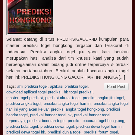
Selamat datang di situs PREDIKSIGACOR4D kumpulan para
master prediksi togel hongkong tergacor dan terakurat di
Indonesia. Prediksi angka togel jitu yang kami berikan
merupakan hasil analisa dari tim khusus kami yang sudah
berpengalaman dalam bidang judi online terpercaya & terbaik
selama bertahun-tahun. Berikut adalah bocoran angka togel
hari ini: PREDIKSI HONGKONG GACOR HARI INI: ANGKA […]
Tags:
ahli prediksi togel
,
aplikasi prediksi togel
,
Read Post
download aplikasi togel prediksi
,
hk togel prediksi
,
master togel prediksi
,
prediksi akurat togel
,
prediksi angka jitu togel
,
prediksi angka togel
,
prediksi angka togel hari ini
,
prediksi angka togel
hari ini yang akan keluar
,
prediksi angka togel hongkong
,
prediksi
bandar togel
,
prediksi bandar togel hk
,
prediksi bandar togel
terpercaya
,
prediksi bocoran togel
,
prediksi bocoran togel hongkong
,
prediksi bola togel
,
prediksi dewa togel
,
prediksi dewa togel hari ini
,
prediksi dewa togel hk
,
prediksi dunia togel
,
prediksi forum togel
,