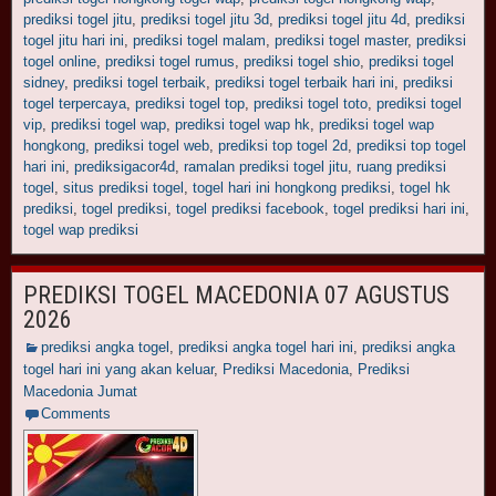
prediksi togel jitu
,
prediksi togel jitu 3d
,
prediksi togel jitu 4d
,
prediksi
togel jitu hari ini
,
prediksi togel malam
,
prediksi togel master
,
prediksi
togel online
,
prediksi togel rumus
,
prediksi togel shio
,
prediksi togel
sidney
,
prediksi togel terbaik
,
prediksi togel terbaik hari ini
,
prediksi
togel terpercaya
,
prediksi togel top
,
prediksi togel toto
,
prediksi togel
vip
,
prediksi togel wap
,
prediksi togel wap hk
,
prediksi togel wap
hongkong
,
prediksi togel web
,
prediksi top togel 2d
,
prediksi top togel
hari ini
,
prediksigacor4d
,
ramalan prediksi togel jitu
,
ruang prediksi
togel
,
situs prediksi togel
,
togel hari ini hongkong prediksi
,
togel hk
prediksi
,
togel prediksi
,
togel prediksi facebook
,
togel prediksi hari ini
,
togel wap prediksi
PREDIKSI TOGEL MACEDONIA 07 AGUSTUS
2026
prediksi angka togel
,
prediksi angka togel hari ini
,
prediksi angka
togel hari ini yang akan keluar
,
Prediksi Macedonia
,
Prediksi
Macedonia Jumat
Comments