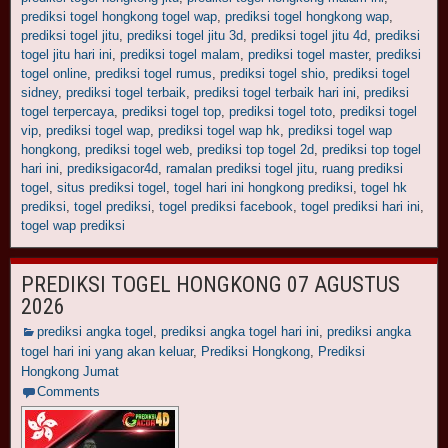
prediksi togel hongkong togel wap
,
prediksi togel hongkong wap
,
prediksi togel jitu
,
prediksi togel jitu 3d
,
prediksi togel jitu 4d
,
prediksi
togel jitu hari ini
,
prediksi togel malam
,
prediksi togel master
,
prediksi
togel online
,
prediksi togel rumus
,
prediksi togel shio
,
prediksi togel
sidney
,
prediksi togel terbaik
,
prediksi togel terbaik hari ini
,
prediksi
togel terpercaya
,
prediksi togel top
,
prediksi togel toto
,
prediksi togel
vip
,
prediksi togel wap
,
prediksi togel wap hk
,
prediksi togel wap
hongkong
,
prediksi togel web
,
prediksi top togel 2d
,
prediksi top togel
hari ini
,
prediksigacor4d
,
ramalan prediksi togel jitu
,
ruang prediksi
togel
,
situs prediksi togel
,
togel hari ini hongkong prediksi
,
togel hk
prediksi
,
togel prediksi
,
togel prediksi facebook
,
togel prediksi hari ini
,
togel wap prediksi
PREDIKSI TOGEL HONGKONG 07 AGUSTUS
2026
prediksi angka togel
,
prediksi angka togel hari ini
,
prediksi angka
togel hari ini yang akan keluar
,
Prediksi Hongkong
,
Prediksi
Hongkong Jumat
Comments