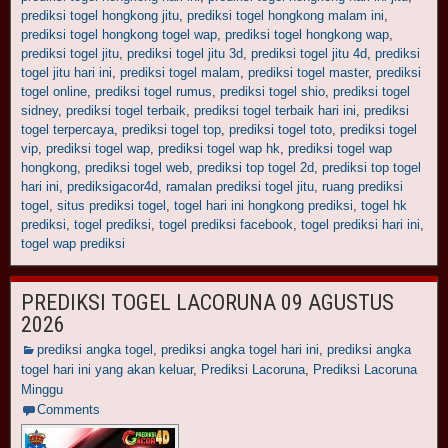
prediksi togel hongkong jitu
,
prediksi togel hongkong malam ini
,
prediksi togel hongkong togel wap
,
prediksi togel hongkong wap
,
prediksi togel jitu
,
prediksi togel jitu 3d
,
prediksi togel jitu 4d
,
prediksi
togel jitu hari ini
,
prediksi togel malam
,
prediksi togel master
,
prediksi
togel online
,
prediksi togel rumus
,
prediksi togel shio
,
prediksi togel
sidney
,
prediksi togel terbaik
,
prediksi togel terbaik hari ini
,
prediksi
togel terpercaya
,
prediksi togel top
,
prediksi togel toto
,
prediksi togel
vip
,
prediksi togel wap
,
prediksi togel wap hk
,
prediksi togel wap
hongkong
,
prediksi togel web
,
prediksi top togel 2d
,
prediksi top togel
hari ini
,
prediksigacor4d
,
ramalan prediksi togel jitu
,
ruang prediksi
togel
,
situs prediksi togel
,
togel hari ini hongkong prediksi
,
togel hk
prediksi
,
togel prediksi
,
togel prediksi facebook
,
togel prediksi hari ini
,
togel wap prediksi
PREDIKSI TOGEL LACORUNA 09 AGUSTUS
2026
prediksi angka togel
,
prediksi angka togel hari ini
,
prediksi angka
togel hari ini yang akan keluar
,
Prediksi Lacoruna
,
Prediksi Lacoruna
Minggu
Comments