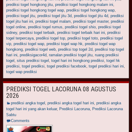
prediksi togel hongkong jitu
,
prediksi togel hongkong malam ini
,
prediksi togel hongkong togel wap
,
prediksi togel hongkong wap
,
prediksi togel jitu
,
prediksi togel jitu 3d
,
prediksi togel jitu 4d
,
prediksi
togel jitu hari ini
,
prediksi togel malam
,
prediksi togel master
,
prediksi
togel online
,
prediksi togel rumus
,
prediksi togel shio
,
prediksi togel
sidney
,
prediksi togel terbaik
,
prediksi togel terbaik hari ini
,
prediksi
togel terpercaya
,
prediksi togel top
,
prediksi togel toto
,
prediksi togel
vip
,
prediksi togel wap
,
prediksi togel wap hk
,
prediksi togel wap
hongkong
,
prediksi togel web
,
prediksi top togel 2d
,
prediksi top togel
hari ini
,
prediksigacor4d
,
ramalan prediksi togel jitu
,
ruang prediksi
togel
,
situs prediksi togel
,
togel hari ini hongkong prediksi
,
togel hk
prediksi
,
togel prediksi
,
togel prediksi facebook
,
togel prediksi hari ini
,
togel wap prediksi
PREDIKSI TOGEL LACORUNA 08 AGUSTUS
2026
prediksi angka togel
,
prediksi angka togel hari ini
,
prediksi angka
togel hari ini yang akan keluar
,
Prediksi Lacoruna
,
Prediksi Lacoruna
Sabtu
Comments