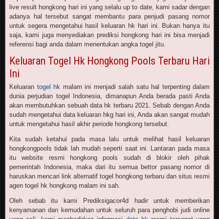
live result hongkong hari ini yang selalu up to date, kami sadar dengan
adanya hal tersebut sangat membantu para penjudi pasang nomor
untuk segera mengetahui hasil keluaran hk hari ini. Bukan hanya itu
saja, kami juga menyediakan prediksi hongkong hari ini bisa menjadi
referensi bagi anda dalam menentukan angka togel jitu.
Keluaran Togel Hk Hongkong Pools Terbaru Hari
Ini
Keluaran
togel hk
malam ini menjadi salah satu hal terpenting dalam
dunia perjudian togel Indonesia, dimanapun Anda berada pasti Anda
akan membutuhkan sebuah data hk terbaru 2021. Sebab dengan Anda
sudah mengetahui data keluaran hkg hari ini, Anda akan sangat mudah
untuk mengetahui hasil akhir periode hongkong tersebut.
Kita sudah ketahui pada masa lalu untuk melihat hasil keluaran
hongkongpools tidak lah mudah seperti saat ini. Lantaran pada masa
itu website resmi hongkong pools sudah di blokir oleh pihak
pemerintah Indonesia, maka dari itu semua bettor pasang nomor di
haruskan mencari link alternatif togel hongkong terbaru dan situs resmi
agen togel hk hongkong malam ini sah.
Oleh sebab itu kami Prediksigacor4d hadir untuk memberikan
kenyamanan dan kemudahan untuk seluruh para penghobi judi online