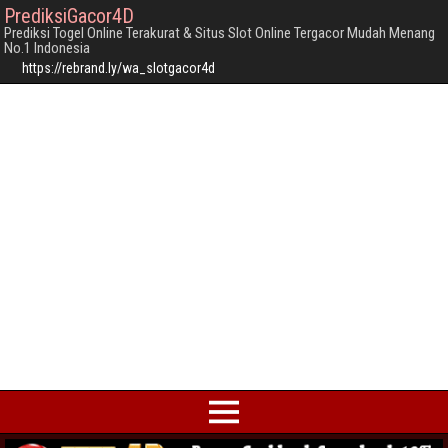
PrediksiGacor4D
Prediksi Togel Online Terakurat & Situs Slot Online Tergacor Mudah Menang
No.1 Indonesia
https://rebrand.ly/wa_slotgacor4d