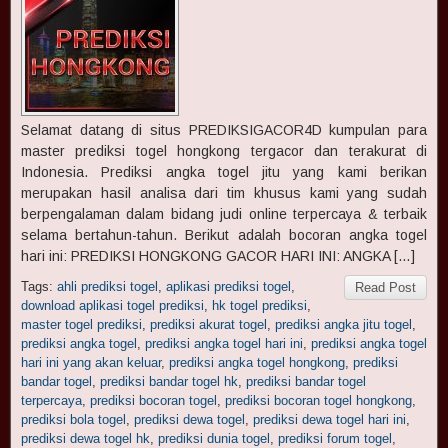
Selamat datang di situs PREDIKSIGACOR4D kumpulan para
master prediksi togel hongkong tergacor dan terakurat di
Indonesia. Prediksi angka togel jitu yang kami berikan
merupakan hasil analisa dari tim khusus kami yang sudah
berpengalaman dalam bidang judi online terpercaya & terbaik
selama bertahun-tahun. Berikut adalah bocoran angka togel
hari ini: PREDIKSI HONGKONG GACOR HARI INI: ANGKA […]
Tags:
ahli prediksi togel
,
aplikasi prediksi togel
,
Read Post
download aplikasi togel prediksi
,
hk togel prediksi
,
master togel prediksi
,
prediksi akurat togel
,
prediksi angka jitu togel
,
prediksi angka togel
,
prediksi angka togel hari ini
,
prediksi angka togel
hari ini yang akan keluar
,
prediksi angka togel hongkong
,
prediksi
bandar togel
,
prediksi bandar togel hk
,
prediksi bandar togel
terpercaya
,
prediksi bocoran togel
,
prediksi bocoran togel hongkong
,
prediksi bola togel
,
prediksi dewa togel
,
prediksi dewa togel hari ini
,
prediksi dewa togel hk
,
prediksi dunia togel
,
prediksi forum togel
,