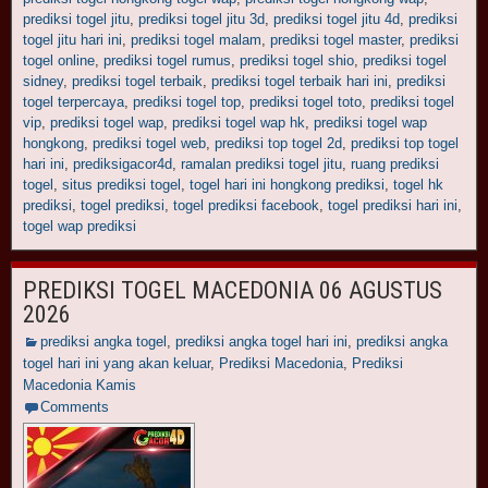
prediksi togel jitu
,
prediksi togel jitu 3d
,
prediksi togel jitu 4d
,
prediksi
togel jitu hari ini
,
prediksi togel malam
,
prediksi togel master
,
prediksi
togel online
,
prediksi togel rumus
,
prediksi togel shio
,
prediksi togel
sidney
,
prediksi togel terbaik
,
prediksi togel terbaik hari ini
,
prediksi
togel terpercaya
,
prediksi togel top
,
prediksi togel toto
,
prediksi togel
vip
,
prediksi togel wap
,
prediksi togel wap hk
,
prediksi togel wap
hongkong
,
prediksi togel web
,
prediksi top togel 2d
,
prediksi top togel
hari ini
,
prediksigacor4d
,
ramalan prediksi togel jitu
,
ruang prediksi
togel
,
situs prediksi togel
,
togel hari ini hongkong prediksi
,
togel hk
prediksi
,
togel prediksi
,
togel prediksi facebook
,
togel prediksi hari ini
,
togel wap prediksi
PREDIKSI TOGEL MACEDONIA 06 AGUSTUS
2026
prediksi angka togel
,
prediksi angka togel hari ini
,
prediksi angka
togel hari ini yang akan keluar
,
Prediksi Macedonia
,
Prediksi
Macedonia Kamis
Comments