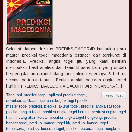
Selamat datang di situs PREDIKSIGACOR4D kumpulan para
master prediksi togel macedonia tergacor dan terakurat di
Indonesia. Prediksi angka togel jitu yang kami berikan
merupakan hasil analisa dari team khusus kami yang sudah
berpengalaman dalam bidang judi online terpercaya & terbaik
selama bertahun-tahun. Berikut adalah bocoran angka togel
hari ini: PREDIKSI MACEDONIA GACOR HARI INI: ANGKA […]
Tags:
ahli prediksi togel
,
aplikasi prediksi togel
,
Read Post
download aplikasi togel prediksi
,
hk togel prediksi
,
master togel prediksi
,
prediksi akurat togel
,
prediksi angka jitu togel
,
prediksi angka togel
,
prediksi angka togel hari ini
,
prediksi angka togel
hari ini yang akan keluar
,
prediksi angka togel hongkong
,
prediksi
bandar togel
,
prediksi bandar togel hk
,
prediksi bandar togel
terpercaya
,
prediksi bocoran togel
,
prediksi bocoran togel hongkong
,