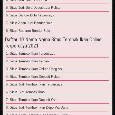
5. Situs Judi Bola Deposit via Pulsa
6. Situs Bandar Bola Terpercaya
7. Situs Agen Judi Bandar Bola
8. Situs Bocoran Bandar Bola
Daftar 10 Nama Nama Situs Tembak Ikan Online
Terpercaya 2021
1. Situs Tembak Ikan Terpercaya
2. Situs Tembak Ikan Terbaik
3. Situs Tembak Ikan Online Uang Asli
4. Situs Tembak Ikan Deposit Pulsa
5. Situs Judi Tembak Ikan Terpercaya
6. Situs Slot Tembak Ikan
7. Situs Tembak Ikan Deposit Ovo
8. Situs Judi Tembak Ikan Depo Via Dana