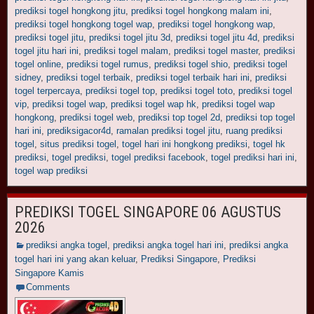
prediksi togel hongkong jitu
,
prediksi togel hongkong malam ini
,
prediksi togel hongkong togel wap
,
prediksi togel hongkong wap
,
prediksi togel jitu
,
prediksi togel jitu 3d
,
prediksi togel jitu 4d
,
prediksi
togel jitu hari ini
,
prediksi togel malam
,
prediksi togel master
,
prediksi
togel online
,
prediksi togel rumus
,
prediksi togel shio
,
prediksi togel
sidney
,
prediksi togel terbaik
,
prediksi togel terbaik hari ini
,
prediksi
togel terpercaya
,
prediksi togel top
,
prediksi togel toto
,
prediksi togel
vip
,
prediksi togel wap
,
prediksi togel wap hk
,
prediksi togel wap
hongkong
,
prediksi togel web
,
prediksi top togel 2d
,
prediksi top togel
hari ini
,
prediksigacor4d
,
ramalan prediksi togel jitu
,
ruang prediksi
togel
,
situs prediksi togel
,
togel hari ini hongkong prediksi
,
togel hk
prediksi
,
togel prediksi
,
togel prediksi facebook
,
togel prediksi hari ini
,
togel wap prediksi
PREDIKSI TOGEL SINGAPORE 06 AGUSTUS
2026
prediksi angka togel
,
prediksi angka togel hari ini
,
prediksi angka
togel hari ini yang akan keluar
,
Prediksi Singapore
,
Prediksi
Singapore Kamis
Comments