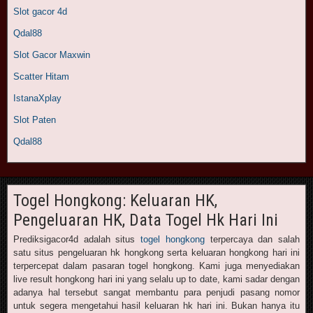
Slot gacor 4d
Qdal88
Slot Gacor Maxwin
Scatter Hitam
IstanaXplay
Slot Paten
Qdal88
Togel Hongkong: Keluaran HK,
Pengeluaran HK, Data Togel Hk Hari Ini
Prediksigacor4d adalah situs
togel hongkong
terpercaya dan salah
satu situs pengeluaran hk hongkong serta keluaran hongkong hari ini
terpercepat dalam pasaran togel hongkong. Kami juga menyediakan
live result hongkong hari ini yang selalu up to date, kami sadar dengan
adanya hal tersebut sangat membantu para penjudi pasang nomor
untuk segera mengetahui hasil keluaran hk hari ini. Bukan hanya itu