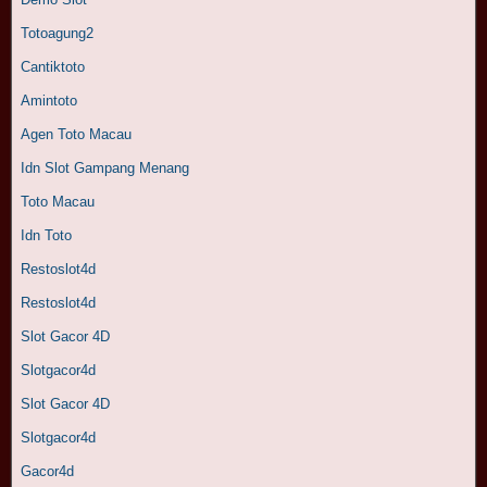
Totoagung2
Cantiktoto
Amintoto
Agen Toto Macau
Idn Slot Gampang Menang
Toto Macau
Idn Toto
Restoslot4d
Restoslot4d
Slot Gacor 4D
Slotgacor4d
Slot Gacor 4D
Slotgacor4d
Gacor4d