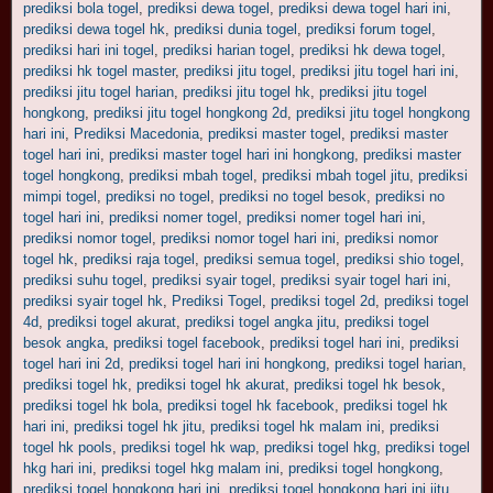
prediksi bola togel
,
prediksi dewa togel
,
prediksi dewa togel hari ini
,
prediksi dewa togel hk
,
prediksi dunia togel
,
prediksi forum togel
,
prediksi hari ini togel
,
prediksi harian togel
,
prediksi hk dewa togel
,
prediksi hk togel master
,
prediksi jitu togel
,
prediksi jitu togel hari ini
,
prediksi jitu togel harian
,
prediksi jitu togel hk
,
prediksi jitu togel
hongkong
,
prediksi jitu togel hongkong 2d
,
prediksi jitu togel hongkong
hari ini
,
Prediksi Macedonia
,
prediksi master togel
,
prediksi master
togel hari ini
,
prediksi master togel hari ini hongkong
,
prediksi master
togel hongkong
,
prediksi mbah togel
,
prediksi mbah togel jitu
,
prediksi
mimpi togel
,
prediksi no togel
,
prediksi no togel besok
,
prediksi no
togel hari ini
,
prediksi nomer togel
,
prediksi nomer togel hari ini
,
prediksi nomor togel
,
prediksi nomor togel hari ini
,
prediksi nomor
togel hk
,
prediksi raja togel
,
prediksi semua togel
,
prediksi shio togel
,
prediksi suhu togel
,
prediksi syair togel
,
prediksi syair togel hari ini
,
prediksi syair togel hk
,
Prediksi Togel
,
prediksi togel 2d
,
prediksi togel
4d
,
prediksi togel akurat
,
prediksi togel angka jitu
,
prediksi togel
besok angka
,
prediksi togel facebook
,
prediksi togel hari ini
,
prediksi
togel hari ini 2d
,
prediksi togel hari ini hongkong
,
prediksi togel harian
,
prediksi togel hk
,
prediksi togel hk akurat
,
prediksi togel hk besok
,
prediksi togel hk bola
,
prediksi togel hk facebook
,
prediksi togel hk
hari ini
,
prediksi togel hk jitu
,
prediksi togel hk malam ini
,
prediksi
togel hk pools
,
prediksi togel hk wap
,
prediksi togel hkg
,
prediksi togel
hkg hari ini
,
prediksi togel hkg malam ini
,
prediksi togel hongkong
,
prediksi togel hongkong hari ini
,
prediksi togel hongkong hari ini jitu
,