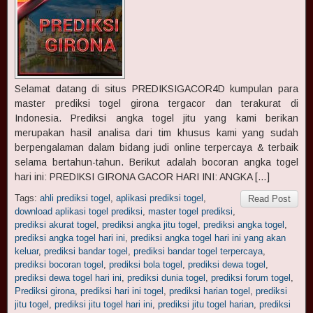
Selamat datang di situs PREDIKSIGACOR4D kumpulan para
master prediksi togel girona tergacor dan terakurat di
Indonesia. Prediksi angka togel jitu yang kami berikan
merupakan hasil analisa dari tim khusus kami yang sudah
berpengalaman dalam bidang judi online terpercaya & terbaik
selama bertahun-tahun. Berikut adalah bocoran angka togel
hari ini: PREDIKSI GIRONA GACOR HARI INI: ANGKA […]
Tags:
ahli prediksi togel
,
aplikasi prediksi togel
,
Read Post
download aplikasi togel prediksi
,
master togel prediksi
,
prediksi akurat togel
,
prediksi angka jitu togel
,
prediksi angka togel
,
prediksi angka togel hari ini
,
prediksi angka togel hari ini yang akan
keluar
,
prediksi bandar togel
,
prediksi bandar togel terpercaya
,
prediksi bocoran togel
,
prediksi bola togel
,
prediksi dewa togel
,
prediksi dewa togel hari ini
,
prediksi dunia togel
,
prediksi forum togel
,
Prediksi girona
,
prediksi hari ini togel
,
prediksi harian togel
,
prediksi
jitu togel
,
prediksi jitu togel hari ini
,
prediksi jitu togel harian
,
prediksi