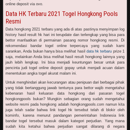
online deposit via ovo.
Data HK Terbaru 2021 Togel Hongkong Pools
Resmi
Data hongkong 2021 terbaru yang ada di atas pastinya menyimpan log
history hasil result hk hari ini terupdate dan terlengkap yang bisa para
bettor manfaatkan di permainan pasang nomor hongkong resmi. Di
rekomendasi bandar togel online terpercaya yang sudah kami
sarankan, Anda bukan hanya bisa melihat hasil
data hk terbaru
prize 1
saja, melainkan Anda bisa melihat hasil result hongkong lainnya yang
jauh lebih lengkap. Ini bisa menjadi keuntungan besar untuk para
pencinta judi togel online deposit gopay untuk menjadi acuan dalam
menentukan angka togel akurat malam ini.
Untuk menghindari akan kecurangan atau penipuan dari berbagai pihak
yang tidak bertanggung jawab tentunya para bettor wajib mengetahui
kebenaran hasil keluaran data hongkong dari pasaran togel
hongkongpools bukan? Mungkin sebagian orang sudah mengetahui
website resmi pada hongkong adalah hongkongpools.com namun kita
juga telah sadar bahwa link togel hk tersebut telah di blokir oleh
kominfo, karena menurut pandangan pemerintahan Indonesia link
bandar togel tersebut masuk dalam kategori perjudian. Yang mana
sudah kita ketahui bahwa perjudian sangat dilarang di negara