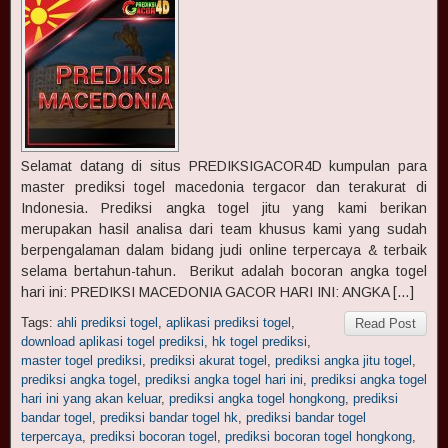
Selamat datang di situs PREDIKSIGACOR4D kumpulan para
master prediksi togel macedonia tergacor dan terakurat di
Indonesia. Prediksi angka togel jitu yang kami berikan
merupakan hasil analisa dari team khusus kami yang sudah
berpengalaman dalam bidang judi online terpercaya & terbaik
selama bertahun-tahun. Berikut adalah bocoran angka togel
hari ini: PREDIKSI MACEDONIA GACOR HARI INI: ANGKA […]
Tags:
ahli prediksi togel
,
aplikasi prediksi togel
,
Read Post
download aplikasi togel prediksi
,
hk togel prediksi
,
master togel prediksi
,
prediksi akurat togel
,
prediksi angka jitu togel
,
prediksi angka togel
,
prediksi angka togel hari ini
,
prediksi angka togel
hari ini yang akan keluar
,
prediksi angka togel hongkong
,
prediksi
bandar togel
,
prediksi bandar togel hk
,
prediksi bandar togel
terpercaya
,
prediksi bocoran togel
,
prediksi bocoran togel hongkong
,