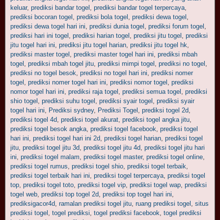
keluar
,
prediksi bandar togel
,
prediksi bandar togel terpercaya
,
prediksi bocoran togel
,
prediksi bola togel
,
prediksi dewa togel
,
prediksi dewa togel hari ini
,
prediksi dunia togel
,
prediksi forum togel
,
prediksi hari ini togel
,
prediksi harian togel
,
prediksi jitu togel
,
prediksi
jitu togel hari ini
,
prediksi jitu togel harian
,
prediksi jitu togel hk
,
prediksi master togel
,
prediksi master togel hari ini
,
prediksi mbah
togel
,
prediksi mbah togel jitu
,
prediksi mimpi togel
,
prediksi no togel
,
prediksi no togel besok
,
prediksi no togel hari ini
,
prediksi nomer
togel
,
prediksi nomer togel hari ini
,
prediksi nomor togel
,
prediksi
nomor togel hari ini
,
prediksi raja togel
,
prediksi semua togel
,
prediksi
shio togel
,
prediksi suhu togel
,
prediksi syair togel
,
prediksi syair
togel hari ini
,
Prediksi sydney
,
Prediksi Togel
,
prediksi togel 2d
,
prediksi togel 4d
,
prediksi togel akurat
,
prediksi togel angka jitu
,
prediksi togel besok angka
,
prediksi togel facebook
,
prediksi togel
hari ini
,
prediksi togel hari ini 2d
,
prediksi togel harian
,
prediksi togel
jitu
,
prediksi togel jitu 3d
,
prediksi togel jitu 4d
,
prediksi togel jitu hari
ini
,
prediksi togel malam
,
prediksi togel master
,
prediksi togel online
,
prediksi togel rumus
,
prediksi togel shio
,
prediksi togel terbaik
,
prediksi togel terbaik hari ini
,
prediksi togel terpercaya
,
prediksi togel
top
,
prediksi togel toto
,
prediksi togel vip
,
prediksi togel wap
,
prediksi
togel web
,
prediksi top togel 2d
,
prediksi top togel hari ini
,
prediksigacor4d
,
ramalan prediksi togel jitu
,
ruang prediksi togel
,
situs
prediksi togel
,
togel prediksi
,
togel prediksi facebook
,
togel prediksi