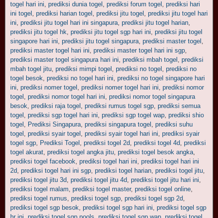
togel hari ini
,
prediksi dunia togel
,
prediksi forum togel
,
prediksi hari
ini togel
,
prediksi harian togel
,
prediksi jitu togel
,
prediksi jitu togel hari
ini
,
prediksi jitu togel hari ini singapura
,
prediksi jitu togel harian
,
prediksi jitu togel hk
,
prediksi jitu togel sgp hari ini
,
prediksi jitu togel
singapore hari ini
,
prediksi jitu togel singapura
,
prediksi master togel
,
prediksi master togel hari ini
,
prediksi master togel hari ini sgp
,
prediksi master togel singapura hari ini
,
prediksi mbah togel
,
prediksi
mbah togel jitu
,
prediksi mimpi togel
,
prediksi no togel
,
prediksi no
togel besok
,
prediksi no togel hari ini
,
prediksi no togel singapore hari
ini
,
prediksi nomer togel
,
prediksi nomer togel hari ini
,
prediksi nomor
togel
,
prediksi nomor togel hari ini
,
prediksi nomor togel singapura
besok
,
prediksi raja togel
,
prediksi rumus togel sgp
,
prediksi semua
togel
,
prediksi sgp togel hari ini
,
prediksi sgp togel wap
,
prediksi shio
togel
,
Prediksi Singapura
,
prediksi singapura togel
,
prediksi suhu
togel
,
prediksi syair togel
,
prediksi syair togel hari ini
,
prediksi syair
togel sgp
,
Prediksi Togel
,
prediksi togel 2d
,
prediksi togel 4d
,
prediksi
togel akurat
,
prediksi togel angka jitu
,
prediksi togel besok angka
,
prediksi togel facebook
,
prediksi togel hari ini
,
prediksi togel hari ini
2d
,
prediksi togel hari ini sgp
,
prediksi togel harian
,
prediksi togel jitu
,
prediksi togel jitu 3d
,
prediksi togel jitu 4d
,
prediksi togel jitu hari ini
,
prediksi togel malam
,
prediksi togel master
,
prediksi togel online
,
prediksi togel rumus
,
prediksi togel sgp
,
prediksi togel sgp 2d
,
prediksi togel sgp besok
,
prediksi togel sgp hari ini
,
prediksi togel sgp
hr ini
,
prediksi togel sgp pools
,
prediksi togel sgp wap
,
prediksi togel