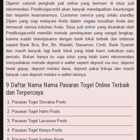
Dijamin seluruh penghobi judi online yang bermain di situs judi
rekomendasi Prediksigacor4d akan banyak mendapatkan keuntungan
dan terjamin keamanannya. Customer service yang selalu standby
24jam yang siap melayani Anda dalam segala kesulitan Anda dan
termasuk semua keluhan Anda. Situs
judi online
yang disarakan oleh
Prediksigacor4d memiliki metode pembayaran yang sangat lengkap,
karena sudah bekerjasama dengan bank lokal terbaik dan terbesar
seperti Bank Bca, Bni, Bri, Mandiri, Danamon, Cimb, Bank Syariah
dan masih banyak lagi bank lokal yang tidak kami sebutkan satu
persatu. Bukan hanya itu saja situs yang telah kami rekomendasi
menyediakan metode deposit e wallet seperti deposit via ovo, deposit
lewat gopay, deposit melalui dana, deposit pakai linkaja dan masih
banyak cara deposit melalui e wallet lainnya.
9 Daftar Nama Nama Pasaran Togel Online Terbaik
dan Terpercaya
1. Pasaran Togel Slovakia Pools
2. Pasaran Togel Hahn Pools
3. Pasaran Togel Lacoruna Pools
4. Pasaran Togel Kenya Pools
5. Pasaran Togel Sydney Pools