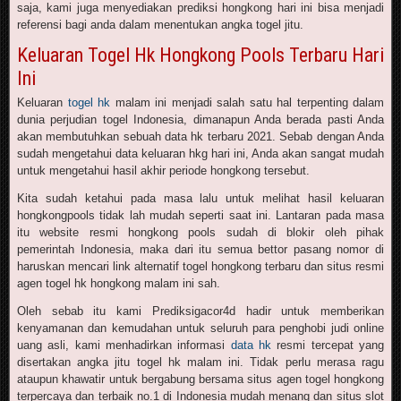
saja, kami juga menyediakan prediksi hongkong hari ini bisa menjadi
referensi bagi anda dalam menentukan angka togel jitu.
Keluaran Togel Hk Hongkong Pools Terbaru Hari
Ini
Keluaran
togel hk
malam ini menjadi salah satu hal terpenting dalam
dunia perjudian togel Indonesia, dimanapun Anda berada pasti Anda
akan membutuhkan sebuah data hk terbaru 2021. Sebab dengan Anda
sudah mengetahui data keluaran hkg hari ini, Anda akan sangat mudah
untuk mengetahui hasil akhir periode hongkong tersebut.
Kita sudah ketahui pada masa lalu untuk melihat hasil keluaran
hongkongpools tidak lah mudah seperti saat ini. Lantaran pada masa
itu website resmi hongkong pools sudah di blokir oleh pihak
pemerintah Indonesia, maka dari itu semua bettor pasang nomor di
haruskan mencari link alternatif togel hongkong terbaru dan situs resmi
agen togel hk hongkong malam ini sah.
Oleh sebab itu kami Prediksigacor4d hadir untuk memberikan
kenyamanan dan kemudahan untuk seluruh para penghobi judi online
uang asli, kami menhadirkan informasi
data hk
resmi tercepat yang
disertakan angka jitu togel hk malam ini. Tidak perlu merasa ragu
ataupun khawatir untuk bergabung bersama situs agen togel hongkong
terpercaya dan terbaik no.1 di Indonesia mudah menang dan situs slot