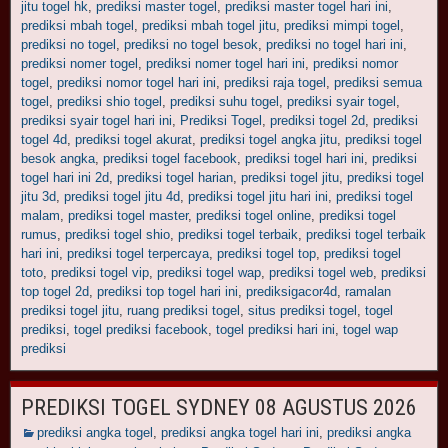
jitu togel hk
,
prediksi master togel
,
prediksi master togel hari ini
,
prediksi mbah togel
,
prediksi mbah togel jitu
,
prediksi mimpi togel
,
prediksi no togel
,
prediksi no togel besok
,
prediksi no togel hari ini
,
prediksi nomer togel
,
prediksi nomer togel hari ini
,
prediksi nomor
togel
,
prediksi nomor togel hari ini
,
prediksi raja togel
,
prediksi semua
togel
,
prediksi shio togel
,
prediksi suhu togel
,
prediksi syair togel
,
prediksi syair togel hari ini
,
Prediksi Togel
,
prediksi togel 2d
,
prediksi
togel 4d
,
prediksi togel akurat
,
prediksi togel angka jitu
,
prediksi togel
besok angka
,
prediksi togel facebook
,
prediksi togel hari ini
,
prediksi
togel hari ini 2d
,
prediksi togel harian
,
prediksi togel jitu
,
prediksi togel
jitu 3d
,
prediksi togel jitu 4d
,
prediksi togel jitu hari ini
,
prediksi togel
malam
,
prediksi togel master
,
prediksi togel online
,
prediksi togel
rumus
,
prediksi togel shio
,
prediksi togel terbaik
,
prediksi togel terbaik
hari ini
,
prediksi togel terpercaya
,
prediksi togel top
,
prediksi togel
toto
,
prediksi togel vip
,
prediksi togel wap
,
prediksi togel web
,
prediksi
top togel 2d
,
prediksi top togel hari ini
,
prediksigacor4d
,
ramalan
prediksi togel jitu
,
ruang prediksi togel
,
situs prediksi togel
,
togel
prediksi
,
togel prediksi facebook
,
togel prediksi hari ini
,
togel wap
prediksi
PREDIKSI TOGEL SYDNEY 08 AGUSTUS 2026
prediksi angka togel
,
prediksi angka togel hari ini
,
prediksi angka