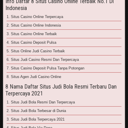
Info Daftar 8 Situs Casino Online Terbaik No.1 Di
Indonesia
1. Situs Casino Online Terpercaya
2. Situs Casino Online Indonesia
3. Situs Casino Online Terbaik
4. Situs Casino Deposit Pulsa
5. Situs Online Judi Casino Terbaik
6. Situs Judi Casino Resmi Dan Terpercaya
7. Situs Casino Deposit Pulsa Tanpa Potongan
8. Situs Agen Judi Casino Online
8 Nama Daftar Situs Judi Bola Resmi Terbaru Dan
Terpercaya 2021
1. Situs Judi Bola Resmi Dan Terpercaya
2. Situs Judi Bola Terbesar di Dunia
3. Situs Judi Bola Terpercaya 2021
4. Situs Judi Bola Via Dana