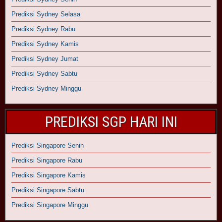
Prediksi Sydney Selasa
Prediksi Sydney Rabu
Prediksi Sydney Kamis
Prediksi Sydney Jumat
Prediksi Sydney Sabtu
Prediksi Sydney Minggu
PREDIKSI SGP HARI INI
Prediksi Singapore Senin
Prediksi Singapore Rabu
Prediksi Singapore Kamis
Prediksi Singapore Sabtu
Prediksi Singapore Minggu