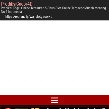
PrediksiGacor4D
Prediksi Togel Online Terakurat & Situs Slot Online Tergacor Mudah Menang
No.1 Indonesia
https://rebrand.ly/wa_slotgacor4d