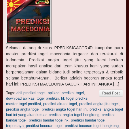
Selamat datang di situs PREDIKSIGACOR4D kumpulan para
master prediksi togel macedonia tergacor dan terakurat di
Indonesia. Prediksi angka togel jitu yang kami berikan
merupakan hasil analisa dari team khusus kami yang sudah
berpengalaman dalam bidang judi online terpercaya & terbaik
selama bertahun-tahun. Berikut adalah bocoran angka togel
hari ini: PREDIKSI MACEDONIA GACOR HARI INI: ANGKA […]
Tags:
ahli prediksi togel
,
aplikasi prediksi togel
,
Read Post
download aplikasi togel prediksi
,
hk togel prediksi
,
master togel prediksi
,
prediksi akurat togel
,
prediksi angka jitu togel
,
prediksi angka togel
,
prediksi angka togel hari ini
,
prediksi angka togel
hari ini yang akan keluar
,
prediksi angka togel hongkong
,
prediksi
bandar togel
,
prediksi bandar togel hk
,
prediksi bandar togel
terpercaya
,
prediksi bocoran togel
,
prediksi bocoran togel hongkong
,