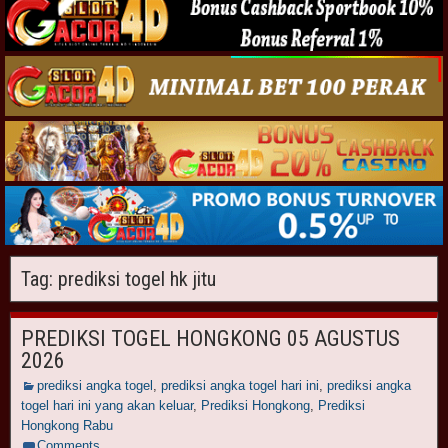
Tag:
prediksi togel hk jitu
PREDIKSI TOGEL HONGKONG 05 AGUSTUS
2026
prediksi angka togel
,
prediksi angka togel hari ini
,
prediksi angka
togel hari ini yang akan keluar
,
Prediksi Hongkong
,
Prediksi
Hongkong Rabu
Comments