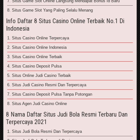
7. Situs Game Slot Online Langsung Mendapat Bonus Id Baru
8. Situs Game Slot Yang Paling Selalu Menang
Info Daftar 8 Situs Casino Online Terbaik No.1 Di
Indonesia
1. Situs Casino Online Terpercaya
2. Situs Casino Online Indonesia
3. Situs Casino Online Terbaik
4. Situs Casino Deposit Pulsa
5. Situs Online Judi Casino Terbaik
6. Situs Judi Casino Resmi Dan Terpercaya
7. Situs Casino Deposit Pulsa Tanpa Potongan
8. Situs Agen Judi Casino Online
8 Nama Daftar Situs Judi Bola Resmi Terbaru Dan
Terpercaya 2021
1. Situs Judi Bola Resmi Dan Terpercaya