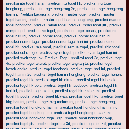
prediksi jitu togel harian
,
prediksi jitu togel hk
,
prediksi jitu togel
hongkong
,
prediksi jitu togel hongkong 2d
,
prediksi jitu togel hongkong
hari ini
,
Prediksi Lacoruna
,
prediksi master togel
,
prediksi master
togel hari ini
,
prediksi master togel hari ini hongkong
,
prediksi master
togel hongkong
,
prediksi mbah togel
,
prediksi mbah togel jitu
,
prediksi
mimpi togel
,
prediksi no togel
,
prediksi no togel besok
,
prediksi no
togel hari ini
,
prediksi nomer togel
,
prediksi nomer togel hari ini
,
prediksi nomor togel
,
prediksi nomor togel hari ini
,
prediksi nomor
togel hk
,
prediksi raja togel
,
prediksi semua togel
,
prediksi shio togel
,
prediksi suhu togel
,
prediksi syair togel
,
prediksi syair togel hari ini
,
prediksi syair togel hk
,
Prediksi Togel
,
prediksi togel 2d
,
prediksi togel
4d
,
prediksi togel akurat
,
prediksi togel angka jitu
,
prediksi togel
besok angka
,
prediksi togel facebook
,
prediksi togel hari ini
,
prediksi
togel hari ini 2d
,
prediksi togel hari ini hongkong
,
prediksi togel harian
,
prediksi togel hk
,
prediksi togel hk akurat
,
prediksi togel hk besok
,
prediksi togel hk bola
,
prediksi togel hk facebook
,
prediksi togel hk
hari ini
,
prediksi togel hk jitu
,
prediksi togel hk malam ini
,
prediksi
togel hk pools
,
prediksi togel hk wap
,
prediksi togel hkg
,
prediksi togel
hkg hari ini
,
prediksi togel hkg malam ini
,
prediksi togel hongkong
,
prediksi togel hongkong hari ini
,
prediksi togel hongkong hari ini jitu
,
prediksi togel hongkong jitu
,
prediksi togel hongkong malam ini
,
prediksi togel hongkong togel wap
,
prediksi togel hongkong wap
,
prediksi togel jitu
,
prediksi togel jitu 3d
,
prediksi togel jitu 4d
,
prediksi