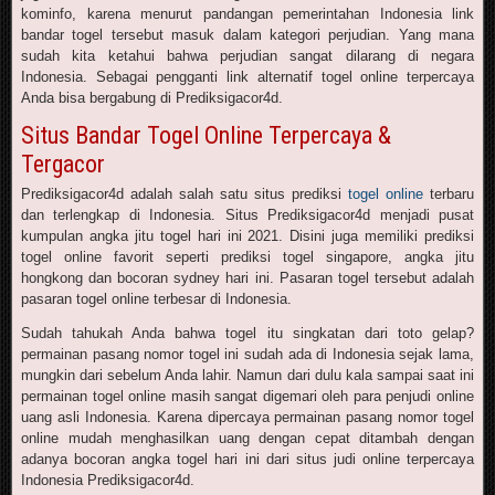
kominfo, karena menurut pandangan pemerintahan Indonesia link
bandar togel tersebut masuk dalam kategori perjudian. Yang mana
sudah kita ketahui bahwa perjudian sangat dilarang di negara
Indonesia. Sebagai pengganti link alternatif togel online terpercaya
Anda bisa bergabung di Prediksigacor4d.
Situs Bandar Togel Online Terpercaya &
Tergacor
Prediksigacor4d adalah salah satu situs prediksi
togel online
terbaru
dan terlengkap di Indonesia. Situs Prediksigacor4d menjadi pusat
kumpulan angka jitu togel hari ini 2021. Disini juga memiliki prediksi
togel online favorit seperti prediksi togel singapore, angka jitu
hongkong dan bocoran sydney hari ini. Pasaran togel tersebut adalah
pasaran togel online terbesar di Indonesia.
Sudah tahukah Anda bahwa togel itu singkatan dari toto gelap?
permainan pasang nomor togel ini sudah ada di Indonesia sejak lama,
mungkin dari sebelum Anda lahir. Namun dari dulu kala sampai saat ini
permainan togel online masih sangat digemari oleh para penjudi online
uang asli Indonesia. Karena dipercaya permainan pasang nomor togel
online mudah menghasilkan uang dengan cepat ditambah dengan
adanya bocoran angka togel hari ini dari situs judi online terpercaya
Indonesia Prediksigacor4d.