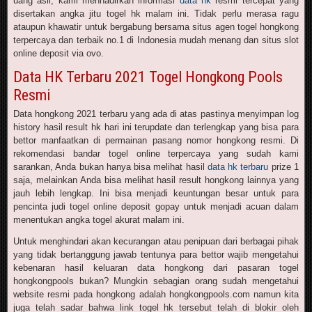
uang asli, kami menhadirkan informasi
data hk
resmi tercepat yang
disertakan angka jitu togel hk malam ini. Tidak perlu merasa ragu
ataupun khawatir untuk bergabung bersama situs agen togel hongkong
terpercaya dan terbaik no.1 di Indonesia mudah menang dan situs slot
online deposit via ovo.
Data HK Terbaru 2021 Togel Hongkong Pools
Resmi
Data hongkong 2021 terbaru yang ada di atas pastinya menyimpan log
history hasil result hk hari ini terupdate dan terlengkap yang bisa para
bettor manfaatkan di permainan pasang nomor hongkong resmi. Di
rekomendasi bandar togel online terpercaya yang sudah kami
sarankan, Anda bukan hanya bisa melihat hasil
data hk terbaru
prize 1
saja, melainkan Anda bisa melihat hasil result hongkong lainnya yang
jauh lebih lengkap. Ini bisa menjadi keuntungan besar untuk para
pencinta judi togel online deposit gopay untuk menjadi acuan dalam
menentukan angka togel akurat malam ini.
Untuk menghindari akan kecurangan atau penipuan dari berbagai pihak
yang tidak bertanggung jawab tentunya para bettor wajib mengetahui
kebenaran hasil keluaran data hongkong dari pasaran togel
hongkongpools bukan? Mungkin sebagian orang sudah mengetahui
website resmi pada hongkong adalah hongkongpools.com namun kita
juga telah sadar bahwa link togel hk tersebut telah di blokir oleh