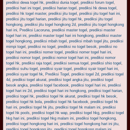
prediksi dewa togel hk
,
prediksi dunia togel
,
prediksi forum togel
,
prediksi hari ini togel
,
prediksi harian togel
,
prediksi hk dewa togel
,
prediksi hk togel master
,
prediksi jitu togel
,
prediksi jitu togel hari ini
,
prediksi jitu togel harian
,
prediksi jitu togel hk
,
prediksi jitu togel
hongkong
,
prediksi jitu togel hongkong 2d
,
prediksi jitu togel hongkong
hari ini
,
Prediksi Lacoruna
,
prediksi master togel
,
prediksi master
togel hari ini
,
prediksi master togel hari ini hongkong
,
prediksi master
togel hongkong
,
prediksi mbah togel
,
prediksi mbah togel jitu
,
prediksi
mimpi togel
,
prediksi no togel
,
prediksi no togel besok
,
prediksi no
togel hari ini
,
prediksi nomer togel
,
prediksi nomer togel hari ini
,
prediksi nomor togel
,
prediksi nomor togel hari ini
,
prediksi nomor
togel hk
,
prediksi raja togel
,
prediksi semua togel
,
prediksi shio togel
,
prediksi suhu togel
,
prediksi syair togel
,
prediksi syair togel hari ini
,
prediksi syair togel hk
,
Prediksi Togel
,
prediksi togel 2d
,
prediksi togel
4d
,
prediksi togel akurat
,
prediksi togel angka jitu
,
prediksi togel
besok angka
,
prediksi togel facebook
,
prediksi togel hari ini
,
prediksi
togel hari ini 2d
,
prediksi togel hari ini hongkong
,
prediksi togel harian
,
prediksi togel hk
,
prediksi togel hk akurat
,
prediksi togel hk besok
,
prediksi togel hk bola
,
prediksi togel hk facebook
,
prediksi togel hk
hari ini
,
prediksi togel hk jitu
,
prediksi togel hk malam ini
,
prediksi
togel hk pools
,
prediksi togel hk wap
,
prediksi togel hkg
,
prediksi togel
hkg hari ini
,
prediksi togel hkg malam ini
,
prediksi togel hongkong
,
prediksi togel hongkong hari ini
,
prediksi togel hongkong hari ini jitu
,
prediksi togel hongkong jitu
,
prediksi togel hongkong malam ini
,