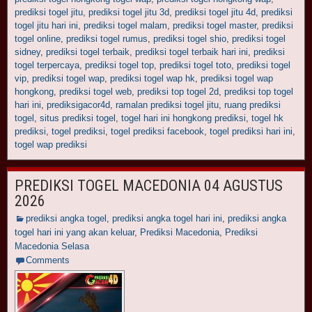
prediksi togel jitu
,
prediksi togel jitu 3d
,
prediksi togel jitu 4d
,
prediksi
togel jitu hari ini
,
prediksi togel malam
,
prediksi togel master
,
prediksi
togel online
,
prediksi togel rumus
,
prediksi togel shio
,
prediksi togel
sidney
,
prediksi togel terbaik
,
prediksi togel terbaik hari ini
,
prediksi
togel terpercaya
,
prediksi togel top
,
prediksi togel toto
,
prediksi togel
vip
,
prediksi togel wap
,
prediksi togel wap hk
,
prediksi togel wap
hongkong
,
prediksi togel web
,
prediksi top togel 2d
,
prediksi top togel
hari ini
,
prediksigacor4d
,
ramalan prediksi togel jitu
,
ruang prediksi
togel
,
situs prediksi togel
,
togel hari ini hongkong prediksi
,
togel hk
prediksi
,
togel prediksi
,
togel prediksi facebook
,
togel prediksi hari ini
,
togel wap prediksi
PREDIKSI TOGEL MACEDONIA 04 AGUSTUS
2026
prediksi angka togel
,
prediksi angka togel hari ini
,
prediksi angka
togel hari ini yang akan keluar
,
Prediksi Macedonia
,
Prediksi
Macedonia Selasa
Comments