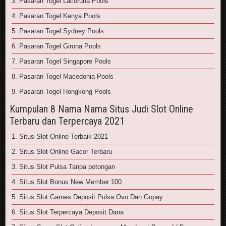
3. Pasaran Togel Lacoruna Pools
4. Pasaran Togel Kenya Pools
5. Pasaran Togel Sydney Pools
6. Pasaran Togel Girona Pools
7. Pasaran Togel Singapore Pools
8. Pasaran Togel Macedonia Pools
9. Pasaran Togel Hongkong Pools
Kumpulan 8 Nama Nama Situs Judi Slot Online
Terbaru dan Terpercaya 2021
1. Situs Slot Online Terbaik 2021
2. Situs Slot Online Gacor Terbaru
3. Situs Slot Pulsa Tanpa potongan
4. Situs Slot Bonus New Member 100
5. Situs Slot Games Deposit Pulsa Ovo Dan Gopay
6. Situs Slot Terpercaya Deposit Dana