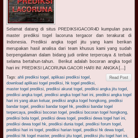
Selamat datang di situs PREDIKSIGACOR4D kumpulan para
master prediksi togel lacoruna tergacor dan terakurat di
Indonesia. Prediksi angka togel jitu yang kami berikan
merupakan hasil analisa dari team khusus kami yang sudah
berpengalaman dalam bidang judi online terpercaya & terbaik
selama bertahun-tahun. Berikut adalah bocoran angka togel
hari ini: PREDIKSI LACORUNA GACOR HARI INI: ANGKA […]
Tags:
ahli prediksi togel
,
aplikasi prediksi togel
,
Read Post
download aplikasi togel prediksi
,
hk togel prediksi
,
master togel prediksi
,
prediksi akurat togel
,
prediksi angka jitu togel
,
prediksi angka togel
,
prediksi angka togel hari ini
,
prediksi angka togel
hari ini yang akan keluar
,
prediksi angka togel hongkong
,
prediksi
bandar togel
,
prediksi bandar togel hk
,
prediksi bandar togel
terpercaya
,
prediksi bocoran togel
,
prediksi bocoran togel hongkong
,
prediksi bola togel
,
prediksi dewa togel
,
prediksi dewa togel hari ini
,
prediksi dewa togel hk
,
prediksi dunia togel
,
prediksi forum togel
,
prediksi hari ini togel
,
prediksi harian togel
,
prediksi hk dewa togel
,
prediksi hk togel master
,
prediksi jitu togel
,
prediksi jitu togel hari ini
,