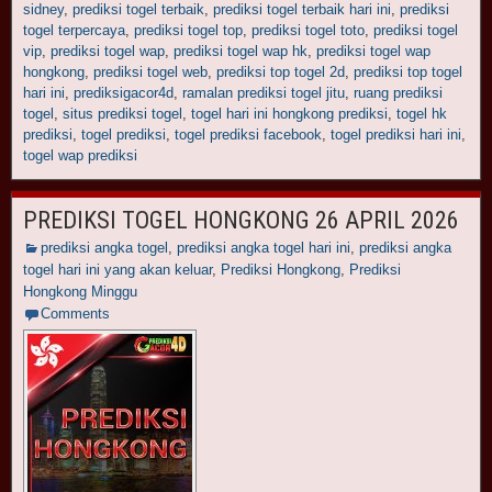
sidney
,
prediksi togel terbaik
,
prediksi togel terbaik hari ini
,
prediksi
togel terpercaya
,
prediksi togel top
,
prediksi togel toto
,
prediksi togel
vip
,
prediksi togel wap
,
prediksi togel wap hk
,
prediksi togel wap
hongkong
,
prediksi togel web
,
prediksi top togel 2d
,
prediksi top togel
hari ini
,
prediksigacor4d
,
ramalan prediksi togel jitu
,
ruang prediksi
togel
,
situs prediksi togel
,
togel hari ini hongkong prediksi
,
togel hk
prediksi
,
togel prediksi
,
togel prediksi facebook
,
togel prediksi hari ini
,
togel wap prediksi
PREDIKSI TOGEL HONGKONG 26 APRIL 2026
prediksi angka togel
,
prediksi angka togel hari ini
,
prediksi angka
togel hari ini yang akan keluar
,
Prediksi Hongkong
,
Prediksi
Hongkong Minggu
Comments