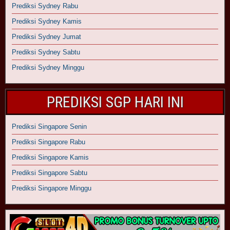
Prediksi Sydney Rabu
Prediksi Sydney Kamis
Prediksi Sydney Jumat
Prediksi Sydney Sabtu
Prediksi Sydney Minggu
PREDIKSI SGP HARI INI
Prediksi Singapore Senin
Prediksi Singapore Rabu
Prediksi Singapore Kamis
Prediksi Singapore Sabtu
Prediksi Singapore Minggu