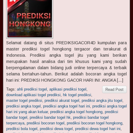
Selamat datang di situs PREDIKSIGACOR4D kumpulan para
master prediksi togel hongkong tergacor dan terakurat di
Indonesia. Prediksi angka togel jitu yang kami berikan
merupakan hasil analisa dari tim khusus kami yang sudah
berpengalaman dalam bidang judi online terpercaya & terbaik
selama bertahun-tahun. Berikut adalah bocoran angka togel
hari ini: PREDIKSI HONGKONG GACOR HARI INI: ANGKA […]
Tags:
ahli prediksi togel
,
aplikasi prediksi togel
,
Read Post
download aplikasi togel prediksi
,
hk togel prediksi
,
master togel prediksi
,
prediksi akurat togel
,
prediksi angka jitu togel
,
prediksi angka togel
,
prediksi angka togel hari ini
,
prediksi angka togel
hari ini yang akan keluar
,
prediksi angka togel hongkong
,
prediksi
bandar togel
,
prediksi bandar togel hk
,
prediksi bandar togel
terpercaya
,
prediksi bocoran togel
,
prediksi bocoran togel hongkong
,
prediksi bola togel
,
prediksi dewa togel
,
prediksi dewa togel hari ini
,