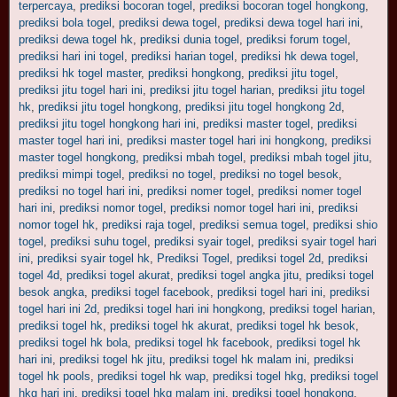
terpercaya
,
prediksi bocoran togel
,
prediksi bocoran togel hongkong
,
prediksi bola togel
,
prediksi dewa togel
,
prediksi dewa togel hari ini
,
prediksi dewa togel hk
,
prediksi dunia togel
,
prediksi forum togel
,
prediksi hari ini togel
,
prediksi harian togel
,
prediksi hk dewa togel
,
prediksi hk togel master
,
prediksi hongkong
,
prediksi jitu togel
,
prediksi jitu togel hari ini
,
prediksi jitu togel harian
,
prediksi jitu togel
hk
,
prediksi jitu togel hongkong
,
prediksi jitu togel hongkong 2d
,
prediksi jitu togel hongkong hari ini
,
prediksi master togel
,
prediksi
master togel hari ini
,
prediksi master togel hari ini hongkong
,
prediksi
master togel hongkong
,
prediksi mbah togel
,
prediksi mbah togel jitu
,
prediksi mimpi togel
,
prediksi no togel
,
prediksi no togel besok
,
prediksi no togel hari ini
,
prediksi nomer togel
,
prediksi nomer togel
hari ini
,
prediksi nomor togel
,
prediksi nomor togel hari ini
,
prediksi
nomor togel hk
,
prediksi raja togel
,
prediksi semua togel
,
prediksi shio
togel
,
prediksi suhu togel
,
prediksi syair togel
,
prediksi syair togel hari
ini
,
prediksi syair togel hk
,
Prediksi Togel
,
prediksi togel 2d
,
prediksi
togel 4d
,
prediksi togel akurat
,
prediksi togel angka jitu
,
prediksi togel
besok angka
,
prediksi togel facebook
,
prediksi togel hari ini
,
prediksi
togel hari ini 2d
,
prediksi togel hari ini hongkong
,
prediksi togel harian
,
prediksi togel hk
,
prediksi togel hk akurat
,
prediksi togel hk besok
,
prediksi togel hk bola
,
prediksi togel hk facebook
,
prediksi togel hk
hari ini
,
prediksi togel hk jitu
,
prediksi togel hk malam ini
,
prediksi
togel hk pools
,
prediksi togel hk wap
,
prediksi togel hkg
,
prediksi togel
hkg hari ini
,
prediksi togel hkg malam ini
,
prediksi togel hongkong
,