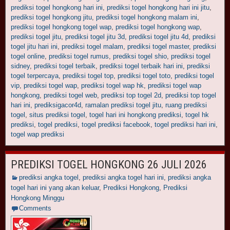
prediksi togel hongkong hari ini
,
prediksi togel hongkong hari ini jitu
,
prediksi togel hongkong jitu
,
prediksi togel hongkong malam ini
,
prediksi togel hongkong togel wap
,
prediksi togel hongkong wap
,
prediksi togel jitu
,
prediksi togel jitu 3d
,
prediksi togel jitu 4d
,
prediksi
togel jitu hari ini
,
prediksi togel malam
,
prediksi togel master
,
prediksi
togel online
,
prediksi togel rumus
,
prediksi togel shio
,
prediksi togel
sidney
,
prediksi togel terbaik
,
prediksi togel terbaik hari ini
,
prediksi
togel terpercaya
,
prediksi togel top
,
prediksi togel toto
,
prediksi togel
vip
,
prediksi togel wap
,
prediksi togel wap hk
,
prediksi togel wap
hongkong
,
prediksi togel web
,
prediksi top togel 2d
,
prediksi top togel
hari ini
,
prediksigacor4d
,
ramalan prediksi togel jitu
,
ruang prediksi
togel
,
situs prediksi togel
,
togel hari ini hongkong prediksi
,
togel hk
prediksi
,
togel prediksi
,
togel prediksi facebook
,
togel prediksi hari ini
,
togel wap prediksi
PREDIKSI TOGEL HONGKONG 26 JULI 2026
prediksi angka togel
,
prediksi angka togel hari ini
,
prediksi angka
togel hari ini yang akan keluar
,
Prediksi Hongkong
,
Prediksi
Hongkong Minggu
Comments