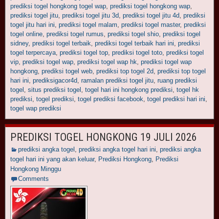
prediksi togel hongkong togel wap
,
prediksi togel hongkong wap
,
prediksi togel jitu
,
prediksi togel jitu 3d
,
prediksi togel jitu 4d
,
prediksi
togel jitu hari ini
,
prediksi togel malam
,
prediksi togel master
,
prediksi
togel online
,
prediksi togel rumus
,
prediksi togel shio
,
prediksi togel
sidney
,
prediksi togel terbaik
,
prediksi togel terbaik hari ini
,
prediksi
togel terpercaya
,
prediksi togel top
,
prediksi togel toto
,
prediksi togel
vip
,
prediksi togel wap
,
prediksi togel wap hk
,
prediksi togel wap
hongkong
,
prediksi togel web
,
prediksi top togel 2d
,
prediksi top togel
hari ini
,
prediksigacor4d
,
ramalan prediksi togel jitu
,
ruang prediksi
togel
,
situs prediksi togel
,
togel hari ini hongkong prediksi
,
togel hk
prediksi
,
togel prediksi
,
togel prediksi facebook
,
togel prediksi hari ini
,
togel wap prediksi
PREDIKSI TOGEL HONGKONG 19 JULI 2026
prediksi angka togel
,
prediksi angka togel hari ini
,
prediksi angka
togel hari ini yang akan keluar
,
Prediksi Hongkong
,
Prediksi
Hongkong Minggu
Comments