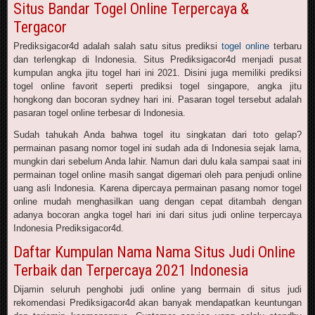
Situs Bandar Togel Online Terpercaya &
Tergacor
Prediksigacor4d adalah salah satu situs prediksi
togel online
terbaru
dan terlengkap di Indonesia. Situs Prediksigacor4d menjadi pusat
kumpulan angka jitu togel hari ini 2021. Disini juga memiliki prediksi
togel online favorit seperti prediksi togel singapore, angka jitu
hongkong dan bocoran sydney hari ini. Pasaran togel tersebut adalah
pasaran togel online terbesar di Indonesia.
Sudah tahukah Anda bahwa togel itu singkatan dari toto gelap?
permainan pasang nomor togel ini sudah ada di Indonesia sejak lama,
mungkin dari sebelum Anda lahir. Namun dari dulu kala sampai saat ini
permainan togel online masih sangat digemari oleh para penjudi online
uang asli Indonesia. Karena dipercaya permainan pasang nomor togel
online mudah menghasilkan uang dengan cepat ditambah dengan
adanya bocoran angka togel hari ini dari situs judi online terpercaya
Indonesia Prediksigacor4d.
Daftar Kumpulan Nama Nama Situs Judi Online
Terbaik dan Terpercaya 2021 Indonesia
Dijamin seluruh penghobi judi online yang bermain di situs judi
rekomendasi Prediksigacor4d akan banyak mendapatkan keuntungan