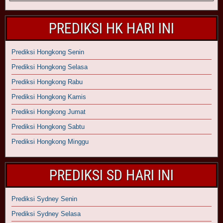
PREDIKSI HK HARI INI
Prediksi Hongkong Senin
Prediksi Hongkong Selasa
Prediksi Hongkong Rabu
Prediksi Hongkong Kamis
Prediksi Hongkong Jumat
Prediksi Hongkong Sabtu
Prediksi Hongkong Minggu
PREDIKSI SD HARI INI
Prediksi Sydney Senin
Prediksi Sydney Selasa