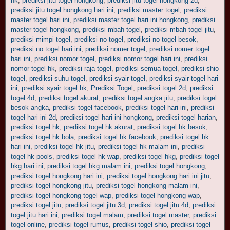
hk
,
prediksi jitu togel hongkong
,
prediksi jitu togel hongkong 2d
,
prediksi jitu togel hongkong hari ini
,
prediksi master togel
,
prediksi
master togel hari ini
,
prediksi master togel hari ini hongkong
,
prediksi
master togel hongkong
,
prediksi mbah togel
,
prediksi mbah togel jitu
,
prediksi mimpi togel
,
prediksi no togel
,
prediksi no togel besok
,
prediksi no togel hari ini
,
prediksi nomer togel
,
prediksi nomer togel
hari ini
,
prediksi nomor togel
,
prediksi nomor togel hari ini
,
prediksi
nomor togel hk
,
prediksi raja togel
,
prediksi semua togel
,
prediksi shio
togel
,
prediksi suhu togel
,
prediksi syair togel
,
prediksi syair togel hari
ini
,
prediksi syair togel hk
,
Prediksi Togel
,
prediksi togel 2d
,
prediksi
togel 4d
,
prediksi togel akurat
,
prediksi togel angka jitu
,
prediksi togel
besok angka
,
prediksi togel facebook
,
prediksi togel hari ini
,
prediksi
togel hari ini 2d
,
prediksi togel hari ini hongkong
,
prediksi togel harian
,
prediksi togel hk
,
prediksi togel hk akurat
,
prediksi togel hk besok
,
prediksi togel hk bola
,
prediksi togel hk facebook
,
prediksi togel hk
hari ini
,
prediksi togel hk jitu
,
prediksi togel hk malam ini
,
prediksi
togel hk pools
,
prediksi togel hk wap
,
prediksi togel hkg
,
prediksi togel
hkg hari ini
,
prediksi togel hkg malam ini
,
prediksi togel hongkong
,
prediksi togel hongkong hari ini
,
prediksi togel hongkong hari ini jitu
,
prediksi togel hongkong jitu
,
prediksi togel hongkong malam ini
,
prediksi togel hongkong togel wap
,
prediksi togel hongkong wap
,
prediksi togel jitu
,
prediksi togel jitu 3d
,
prediksi togel jitu 4d
,
prediksi
togel jitu hari ini
,
prediksi togel malam
,
prediksi togel master
,
prediksi
togel online
,
prediksi togel rumus
,
prediksi togel shio
,
prediksi togel