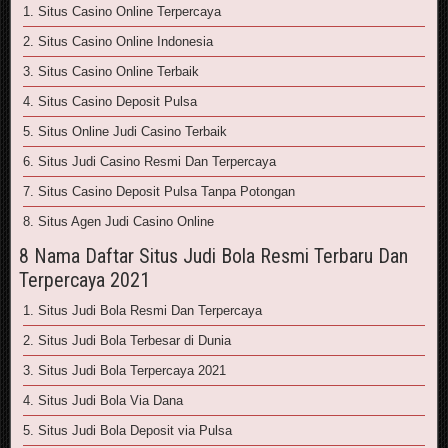
1. Situs Casino Online Terpercaya
2. Situs Casino Online Indonesia
3. Situs Casino Online Terbaik
4. Situs Casino Deposit Pulsa
5. Situs Online Judi Casino Terbaik
6. Situs Judi Casino Resmi Dan Terpercaya
7. Situs Casino Deposit Pulsa Tanpa Potongan
8. Situs Agen Judi Casino Online
8 Nama Daftar Situs Judi Bola Resmi Terbaru Dan
Terpercaya 2021
1. Situs Judi Bola Resmi Dan Terpercaya
2. Situs Judi Bola Terbesar di Dunia
3. Situs Judi Bola Terpercaya 2021
4. Situs Judi Bola Via Dana
5. Situs Judi Bola Deposit via Pulsa