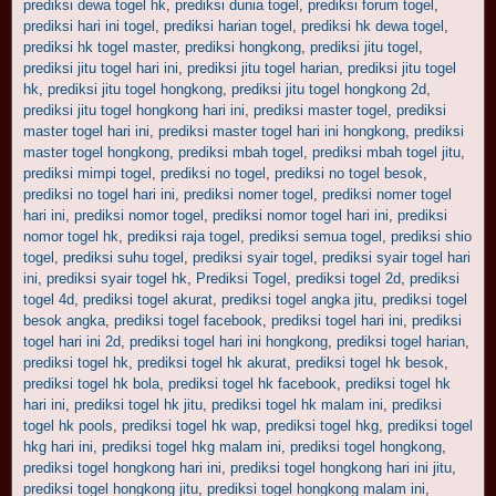
prediksi dewa togel hk
,
prediksi dunia togel
,
prediksi forum togel
,
prediksi hari ini togel
,
prediksi harian togel
,
prediksi hk dewa togel
,
prediksi hk togel master
,
prediksi hongkong
,
prediksi jitu togel
,
prediksi jitu togel hari ini
,
prediksi jitu togel harian
,
prediksi jitu togel
hk
,
prediksi jitu togel hongkong
,
prediksi jitu togel hongkong 2d
,
prediksi jitu togel hongkong hari ini
,
prediksi master togel
,
prediksi
master togel hari ini
,
prediksi master togel hari ini hongkong
,
prediksi
master togel hongkong
,
prediksi mbah togel
,
prediksi mbah togel jitu
,
prediksi mimpi togel
,
prediksi no togel
,
prediksi no togel besok
,
prediksi no togel hari ini
,
prediksi nomer togel
,
prediksi nomer togel
hari ini
,
prediksi nomor togel
,
prediksi nomor togel hari ini
,
prediksi
nomor togel hk
,
prediksi raja togel
,
prediksi semua togel
,
prediksi shio
togel
,
prediksi suhu togel
,
prediksi syair togel
,
prediksi syair togel hari
ini
,
prediksi syair togel hk
,
Prediksi Togel
,
prediksi togel 2d
,
prediksi
togel 4d
,
prediksi togel akurat
,
prediksi togel angka jitu
,
prediksi togel
besok angka
,
prediksi togel facebook
,
prediksi togel hari ini
,
prediksi
togel hari ini 2d
,
prediksi togel hari ini hongkong
,
prediksi togel harian
,
prediksi togel hk
,
prediksi togel hk akurat
,
prediksi togel hk besok
,
prediksi togel hk bola
,
prediksi togel hk facebook
,
prediksi togel hk
hari ini
,
prediksi togel hk jitu
,
prediksi togel hk malam ini
,
prediksi
togel hk pools
,
prediksi togel hk wap
,
prediksi togel hkg
,
prediksi togel
hkg hari ini
,
prediksi togel hkg malam ini
,
prediksi togel hongkong
,
prediksi togel hongkong hari ini
,
prediksi togel hongkong hari ini jitu
,
prediksi togel hongkong jitu
,
prediksi togel hongkong malam ini
,