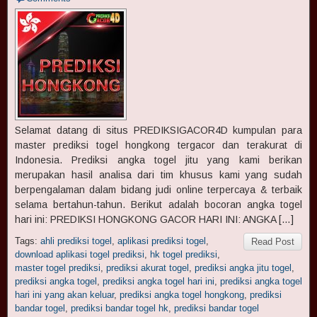
Selamat datang di situs PREDIKSIGACOR4D kumpulan para
master prediksi togel hongkong tergacor dan terakurat di
Indonesia. Prediksi angka togel jitu yang kami berikan
merupakan hasil analisa dari tim khusus kami yang sudah
berpengalaman dalam bidang judi online terpercaya & terbaik
selama bertahun-tahun. Berikut adalah bocoran angka togel
hari ini: PREDIKSI HONGKONG GACOR HARI INI: ANGKA […]
Tags:
ahli prediksi togel
,
aplikasi prediksi togel
,
Read Post
download aplikasi togel prediksi
,
hk togel prediksi
,
master togel prediksi
,
prediksi akurat togel
,
prediksi angka jitu togel
,
prediksi angka togel
,
prediksi angka togel hari ini
,
prediksi angka togel
hari ini yang akan keluar
,
prediksi angka togel hongkong
,
prediksi
bandar togel
,
prediksi bandar togel hk
,
prediksi bandar togel