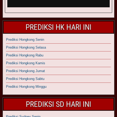
PREDIKSI HK HARI INI
Prediksi Hongkong Senin
Prediksi Hongkong Selasa
Prediksi Hongkong Rabu
Prediksi Hongkong Kamis
Prediksi Hongkong Jumat
Prediksi Hongkong Sabtu
Prediksi Hongkong Minggu
PREDIKSI SD HARI INI
Prediksi Sydney Senin