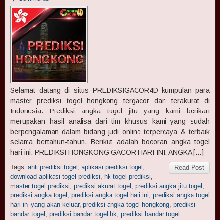
Selamat datang di situs PREDIKSIGACOR4D kumpulan para
master prediksi togel hongkong tergacor dan terakurat di
Indonesia. Prediksi angka togel jitu yang kami berikan
merupakan hasil analisa dari tim khusus kami yang sudah
berpengalaman dalam bidang judi online terpercaya & terbaik
selama bertahun-tahun. Berikut adalah bocoran angka togel
hari ini: PREDIKSI HONGKONG GACOR HARI INI: ANGKA […]
Tags:
ahli prediksi togel
,
aplikasi prediksi togel
,
Read Post
download aplikasi togel prediksi
,
hk togel prediksi
,
master togel prediksi
,
prediksi akurat togel
,
prediksi angka jitu togel
,
prediksi angka togel
,
prediksi angka togel hari ini
,
prediksi angka togel
hari ini yang akan keluar
,
prediksi angka togel hongkong
,
prediksi
bandar togel
,
prediksi bandar togel hk
,
prediksi bandar togel