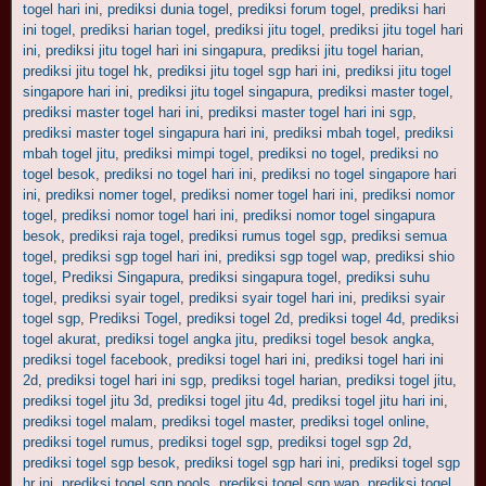
togel hari ini
,
prediksi dunia togel
,
prediksi forum togel
,
prediksi hari
ini togel
,
prediksi harian togel
,
prediksi jitu togel
,
prediksi jitu togel hari
ini
,
prediksi jitu togel hari ini singapura
,
prediksi jitu togel harian
,
prediksi jitu togel hk
,
prediksi jitu togel sgp hari ini
,
prediksi jitu togel
singapore hari ini
,
prediksi jitu togel singapura
,
prediksi master togel
,
prediksi master togel hari ini
,
prediksi master togel hari ini sgp
,
prediksi master togel singapura hari ini
,
prediksi mbah togel
,
prediksi
mbah togel jitu
,
prediksi mimpi togel
,
prediksi no togel
,
prediksi no
togel besok
,
prediksi no togel hari ini
,
prediksi no togel singapore hari
ini
,
prediksi nomer togel
,
prediksi nomer togel hari ini
,
prediksi nomor
togel
,
prediksi nomor togel hari ini
,
prediksi nomor togel singapura
besok
,
prediksi raja togel
,
prediksi rumus togel sgp
,
prediksi semua
togel
,
prediksi sgp togel hari ini
,
prediksi sgp togel wap
,
prediksi shio
togel
,
Prediksi Singapura
,
prediksi singapura togel
,
prediksi suhu
togel
,
prediksi syair togel
,
prediksi syair togel hari ini
,
prediksi syair
togel sgp
,
Prediksi Togel
,
prediksi togel 2d
,
prediksi togel 4d
,
prediksi
togel akurat
,
prediksi togel angka jitu
,
prediksi togel besok angka
,
prediksi togel facebook
,
prediksi togel hari ini
,
prediksi togel hari ini
2d
,
prediksi togel hari ini sgp
,
prediksi togel harian
,
prediksi togel jitu
,
prediksi togel jitu 3d
,
prediksi togel jitu 4d
,
prediksi togel jitu hari ini
,
prediksi togel malam
,
prediksi togel master
,
prediksi togel online
,
prediksi togel rumus
,
prediksi togel sgp
,
prediksi togel sgp 2d
,
prediksi togel sgp besok
,
prediksi togel sgp hari ini
,
prediksi togel sgp
hr ini
,
prediksi togel sgp pools
,
prediksi togel sgp wap
,
prediksi togel