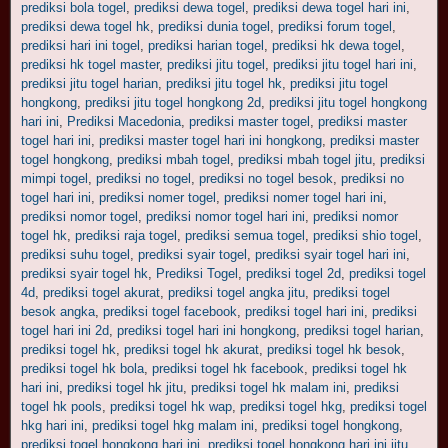
prediksi bola togel
,
prediksi dewa togel
,
prediksi dewa togel hari ini
,
prediksi dewa togel hk
,
prediksi dunia togel
,
prediksi forum togel
,
prediksi hari ini togel
,
prediksi harian togel
,
prediksi hk dewa togel
,
prediksi hk togel master
,
prediksi jitu togel
,
prediksi jitu togel hari ini
,
prediksi jitu togel harian
,
prediksi jitu togel hk
,
prediksi jitu togel
hongkong
,
prediksi jitu togel hongkong 2d
,
prediksi jitu togel hongkong
hari ini
,
Prediksi Macedonia
,
prediksi master togel
,
prediksi master
togel hari ini
,
prediksi master togel hari ini hongkong
,
prediksi master
togel hongkong
,
prediksi mbah togel
,
prediksi mbah togel jitu
,
prediksi
mimpi togel
,
prediksi no togel
,
prediksi no togel besok
,
prediksi no
togel hari ini
,
prediksi nomer togel
,
prediksi nomer togel hari ini
,
prediksi nomor togel
,
prediksi nomor togel hari ini
,
prediksi nomor
togel hk
,
prediksi raja togel
,
prediksi semua togel
,
prediksi shio togel
,
prediksi suhu togel
,
prediksi syair togel
,
prediksi syair togel hari ini
,
prediksi syair togel hk
,
Prediksi Togel
,
prediksi togel 2d
,
prediksi togel
4d
,
prediksi togel akurat
,
prediksi togel angka jitu
,
prediksi togel
besok angka
,
prediksi togel facebook
,
prediksi togel hari ini
,
prediksi
togel hari ini 2d
,
prediksi togel hari ini hongkong
,
prediksi togel harian
,
prediksi togel hk
,
prediksi togel hk akurat
,
prediksi togel hk besok
,
prediksi togel hk bola
,
prediksi togel hk facebook
,
prediksi togel hk
hari ini
,
prediksi togel hk jitu
,
prediksi togel hk malam ini
,
prediksi
togel hk pools
,
prediksi togel hk wap
,
prediksi togel hkg
,
prediksi togel
hkg hari ini
,
prediksi togel hkg malam ini
,
prediksi togel hongkong
,
prediksi togel hongkong hari ini
,
prediksi togel hongkong hari ini jitu
,