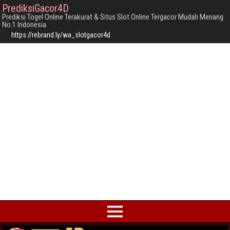
PrediksiGacor4D
Prediksi Togel Online Terakurat & Situs Slot Online Tergacor Mudah Menang
No.1 Indonesia
https://rebrand.ly/wa_slotgacor4d