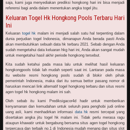
saja, kami juga menyediakan prediksi hongkong hari ini bisa menjadi
referensi bagi anda dalam menentukan angka togel jitu.
Keluaran Togel Hk Hongkong Pools Terbaru Hari
Ini
Keluaran
togel hk
malam ini menjadi salah satu hal terpenting dalam
dunia perjudian togel Indonesia, dimanapun Anda berada pasti Anda
akan membutuhkan sebuah data hk terbaru 2021. Sebab dengan Anda
sudah mengetahui data keluaran hkg hari ini, Anda akan sangat mudah
untuk mengetahui hasil akhir periode hongkong tersebut.
Kita sudah ketahui pada masa lalu untuk melihat hasil keluaran
hongkongpools tidak lah mudah seperti saat ini. Lantaran pada masa
itu website resmi hongkong pools sudah di blokir oleh pihak
pemerintah Indonesia, maka dari itu semua bettor pasang nomor di
haruskan mencari link alternatif togel hongkong terbaru dan situs resmi
agen togel hk hongkong malam ini sah.
Oleh sebab itu kami Prediksigacor4d hadir untuk memberikan
kenyamanan dan kemudahan untuk seluruh para penghobi judi online
uang asli, kami menhadirkan informasi
data hk
resmi tercepat yang
disertakan angka jitu togel hk malam ini. Tidak perlu merasa ragu
ataupun khawatir untuk bergabung bersama situs agen togel hongkong
terpercaya dan terbaik no.1 di Indonesia mudah menang dan situs slot