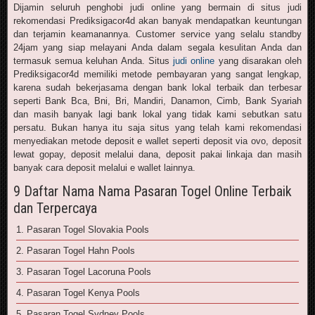
Dijamin seluruh penghobi judi online yang bermain di situs judi
rekomendasi Prediksigacor4d akan banyak mendapatkan keuntungan
dan terjamin keamanannya. Customer service yang selalu standby
24jam yang siap melayani Anda dalam segala kesulitan Anda dan
termasuk semua keluhan Anda. Situs
judi online
yang disarakan oleh
Prediksigacor4d memiliki metode pembayaran yang sangat lengkap,
karena sudah bekerjasama dengan bank lokal terbaik dan terbesar
seperti Bank Bca, Bni, Bri, Mandiri, Danamon, Cimb, Bank Syariah
dan masih banyak lagi bank lokal yang tidak kami sebutkan satu
persatu. Bukan hanya itu saja situs yang telah kami rekomendasi
menyediakan metode deposit e wallet seperti deposit via ovo, deposit
lewat gopay, deposit melalui dana, deposit pakai linkaja dan masih
banyak cara deposit melalui e wallet lainnya.
9 Daftar Nama Nama Pasaran Togel Online Terbaik
dan Terpercaya
1. Pasaran Togel Slovakia Pools
2. Pasaran Togel Hahn Pools
3. Pasaran Togel Lacoruna Pools
4. Pasaran Togel Kenya Pools
5. Pasaran Togel Sydney Pools