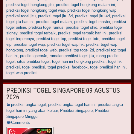
prediksi togel hongkong jitu
,
prediksi togel hongkong malam ini
,
prediksi togel hongkong togel wap
,
prediksi togel hongkong wap
,
prediksi togel jitu
,
prediksi togel jitu 3d
,
prediksi togel jitu 4d
,
prediksi
togel jitu hari ini
,
prediksi togel malam
,
prediksi togel master
,
prediksi
togel online
,
prediksi togel rumus
,
prediksi togel shio
,
prediksi togel
sidney
,
prediksi togel terbaik
,
prediksi togel terbaik hari ini
,
prediksi
togel terpercaya
,
prediksi togel top
,
prediksi togel toto
,
prediksi togel
vip
,
prediksi togel wap
,
prediksi togel wap hk
,
prediksi togel wap
hongkong
,
prediksi togel web
,
prediksi top togel 2d
,
prediksi top togel
hari ini
,
prediksigacor4d
,
ramalan prediksi togel jitu
,
ruang prediksi
togel
,
situs prediksi togel
,
togel hari ini hongkong prediksi
,
togel hk
prediksi
,
togel prediksi
,
togel prediksi facebook
,
togel prediksi hari ini
,
togel wap prediksi
PREDIKSI TOGEL SINGAPORE 09 AGUSTUS
2026
prediksi angka togel
,
prediksi angka togel hari ini
,
prediksi angka
togel hari ini yang akan keluar
,
Prediksi Singapore
,
Prediksi
Singapore Minggu
Comments