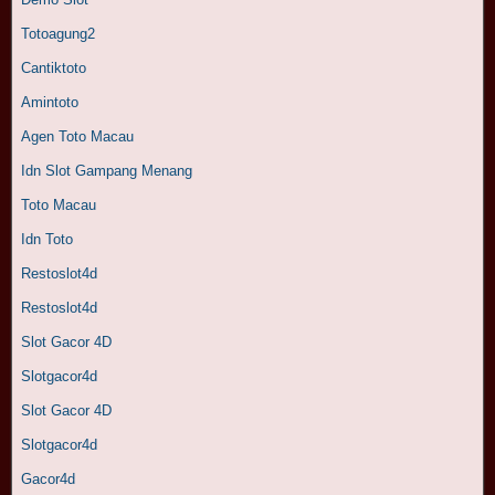
Totoagung2
Cantiktoto
Amintoto
Agen Toto Macau
Idn Slot Gampang Menang
Toto Macau
Idn Toto
Restoslot4d
Restoslot4d
Slot Gacor 4D
Slotgacor4d
Slot Gacor 4D
Slotgacor4d
Gacor4d