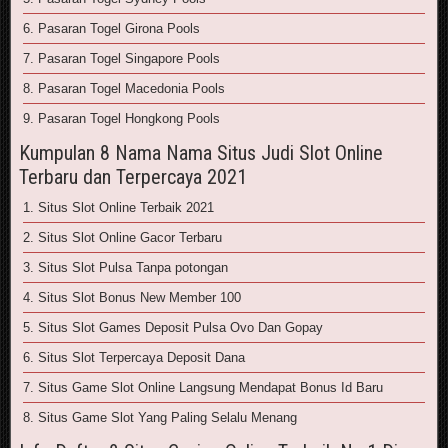
6. Pasaran Togel Girona Pools
7. Pasaran Togel Singapore Pools
8. Pasaran Togel Macedonia Pools
9. Pasaran Togel Hongkong Pools
Kumpulan 8 Nama Nama Situs Judi Slot Online
Terbaru dan Terpercaya 2021
1. Situs Slot Online Terbaik 2021
2. Situs Slot Online Gacor Terbaru
3. Situs Slot Pulsa Tanpa potongan
4. Situs Slot Bonus New Member 100
5. Situs Slot Games Deposit Pulsa Ovo Dan Gopay
6. Situs Slot Terpercaya Deposit Dana
7. Situs Game Slot Online Langsung Mendapat Bonus Id Baru
8. Situs Game Slot Yang Paling Selalu Menang