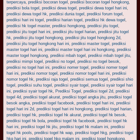
terpercaya
,
prediksi bocoran togel
,
prediksi bocoran togel hongkong
,
prediksi bola togel
,
prediksi dewa togel
,
prediksi dewa togel hari ini
,
prediksi dewa togel hk
,
prediksi dunia togel
,
prediksi forum togel
,
prediksi hari ini togel
,
prediksi harian togel
,
prediksi hk dewa togel
,
prediksi hk togel master
,
prediksi hongkong
,
prediksi jitu togel
,
prediksi jitu togel hari ini
,
prediksi jitu togel harian
,
prediksi jitu togel
hk
,
prediksi jitu togel hongkong
,
prediksi jitu togel hongkong 2d
,
prediksi jitu togel hongkong hari ini
,
prediksi master togel
,
prediksi
master togel hari ini
,
prediksi master togel hari ini hongkong
,
prediksi
master togel hongkong
,
prediksi mbah togel
,
prediksi mbah togel jitu
,
prediksi mimpi togel
,
prediksi no togel
,
prediksi no togel besok
,
prediksi no togel hari ini
,
prediksi nomer togel
,
prediksi nomer togel
hari ini
,
prediksi nomor togel
,
prediksi nomor togel hari ini
,
prediksi
nomor togel hk
,
prediksi raja togel
,
prediksi semua togel
,
prediksi shio
togel
,
prediksi suhu togel
,
prediksi syair togel
,
prediksi syair togel hari
ini
,
prediksi syair togel hk
,
Prediksi Togel
,
prediksi togel 2d
,
prediksi
togel 4d
,
prediksi togel akurat
,
prediksi togel angka jitu
,
prediksi togel
besok angka
,
prediksi togel facebook
,
prediksi togel hari ini
,
prediksi
togel hari ini 2d
,
prediksi togel hari ini hongkong
,
prediksi togel harian
,
prediksi togel hk
,
prediksi togel hk akurat
,
prediksi togel hk besok
,
prediksi togel hk bola
,
prediksi togel hk facebook
,
prediksi togel hk
hari ini
,
prediksi togel hk jitu
,
prediksi togel hk malam ini
,
prediksi
togel hk pools
,
prediksi togel hk wap
,
prediksi togel hkg
,
prediksi togel
hkg hari ini
,
prediksi togel hkg malam ini
,
prediksi togel hongkong
,