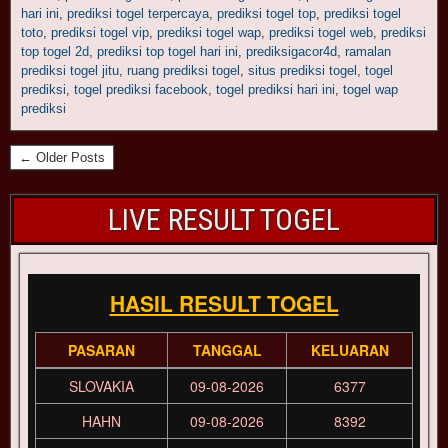
hari ini
,
prediksi togel terpercaya
,
prediksi togel top
,
prediksi togel
toto
,
prediksi togel vip
,
prediksi togel wap
,
prediksi togel web
,
prediksi
top togel 2d
,
prediksi top togel hari ini
,
prediksigacor4d
,
ramalan
prediksi togel jitu
,
ruang prediksi togel
,
situs prediksi togel
,
togel
prediksi
,
togel prediksi facebook
,
togel prediksi hari ini
,
togel wap
prediksi
← Older Posts
LIVE RESULT TOGEL