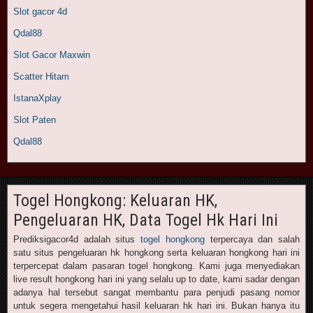
Slot gacor 4d
Qdal88
Slot Gacor Maxwin
Scatter Hitam
IstanaXplay
Slot Paten
Qdal88
Togel Hongkong: Keluaran HK,
Pengeluaran HK, Data Togel Hk Hari Ini
Prediksigacor4d adalah situs
togel hongkong
terpercaya dan salah
satu situs pengeluaran hk hongkong serta keluaran hongkong hari ini
terpercepat dalam pasaran togel hongkong. Kami juga menyediakan
live result hongkong hari ini yang selalu up to date, kami sadar dengan
adanya hal tersebut sangat membantu para penjudi pasang nomor
untuk segera mengetahui hasil keluaran hk hari ini. Bukan hanya itu