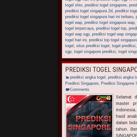
togel shio
,
prediksi togel singapore
,
pred
prediksi togel singapura 2d
,
prediksi toge
prediksi togel singapura hari ini terbaru
,
togel wap
,
prediksi togel singapura wap
,
togel terpercaya
,
prediksi togel top
,
pred
togel wap sgp
,
prediksi togel wap singap
togel hari ini
,
prediksi top togel singapur
togel
,
situs prediksi togel
,
togel prediksi
sgp
,
togel singapore prediksi
,
togel singa
PREDIKSI TOGEL SINGAP
prediksi angka togel
,
prediksi angka to
Prediksi Singapore
,
Prediksi Singapore 
Comments
Selamat 
master pr
Indonesia.
hasil ana
dalam bida
tahun. Be
SINGAPOR