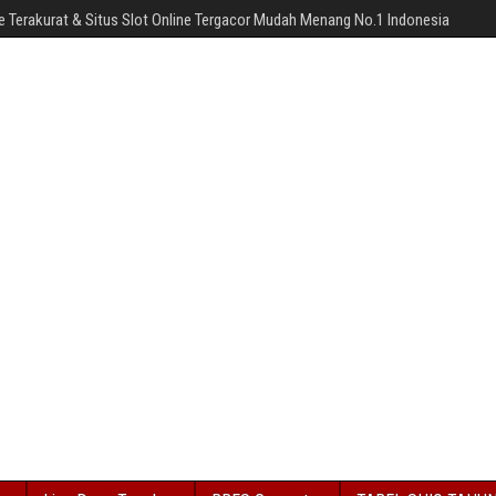
ne Terakurat & Situs Slot Online Tergacor Mudah Menang No.1 Indonesia