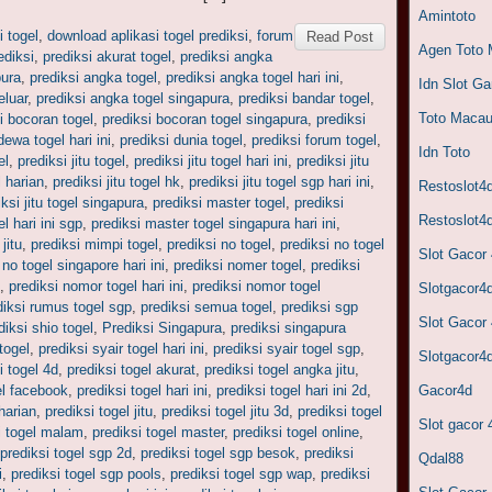
Amintoto
i togel
,
download aplikasi togel prediksi
,
forum
Read Post
Agen Toto
ediksi
,
prediksi akurat togel
,
prediksi angka
pura
,
prediksi angka togel
,
prediksi angka togel hari ini
,
Idn Slot G
eluar
,
prediksi angka togel singapura
,
prediksi bandar togel
,
Toto Maca
i bocoran togel
,
prediksi bocoran togel singapura
,
prediksi
dewa togel hari ini
,
prediksi dunia togel
,
prediksi forum togel
,
Idn Toto
el
,
prediksi jitu togel
,
prediksi jitu togel hari ini
,
prediksi jitu
l harian
,
prediksi jitu togel hk
,
prediksi jitu togel sgp hari ini
,
Restoslot4
iksi jitu togel singapura
,
prediksi master togel
,
prediksi
Restoslot4
l hari ini sgp
,
prediksi master togel singapura hari ini
,
jitu
,
prediksi mimpi togel
,
prediksi no togel
,
prediksi no togel
Slot Gacor
 no togel singapore hari ini
,
prediksi nomer togel
,
prediksi
,
prediksi nomor togel hari ini
,
prediksi nomor togel
Slotgacor4
diksi rumus togel sgp
,
prediksi semua togel
,
prediksi sgp
Slot Gacor
diksi shio togel
,
Prediksi Singapura
,
prediksi singapura
togel
,
prediksi syair togel hari ini
,
prediksi syair togel sgp
,
Slotgacor4
i togel 4d
,
prediksi togel akurat
,
prediksi togel angka jitu
,
Gacor4d
el facebook
,
prediksi togel hari ini
,
prediksi togel hari ini 2d
,
harian
,
prediksi togel jitu
,
prediksi togel jitu 3d
,
prediksi togel
Slot gacor 
i togel malam
,
prediksi togel master
,
prediksi togel online
,
prediksi togel sgp 2d
,
prediksi togel sgp besok
,
prediksi
Qdal88
i
,
prediksi togel sgp pools
,
prediksi togel sgp wap
,
prediksi