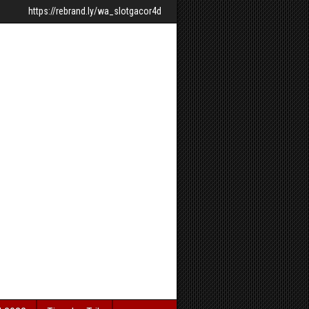
https://rebrand.ly/wa_slotgacor4d