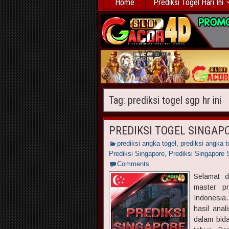
Home
Prediksi Togel Hari Ini
Tag:
prediksi togel sgp hr ini
PREDIKSI TOGEL SINGAP
prediksi angka togel
,
prediksi angka to
Prediksi Singapore
,
Prediksi Singapore 
Comments
Selamat 
master pr
Indonesia.
hasil ana
dalam bida