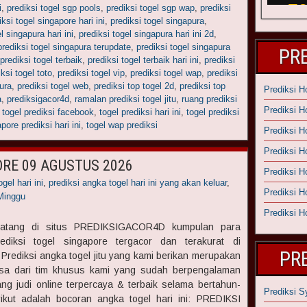
i
,
prediksi togel sgp pools
,
prediksi togel sgp wap
,
prediksi
iksi togel singapore hari ini
,
prediksi togel singapura
,
l singapura hari ini
,
prediksi togel singapura hari ini 2d
,
prediksi togel singapura terupdate
,
prediksi togel singapura
PRE
prediksi togel terbaik
,
prediksi togel terbaik hari ini
,
prediksi
iksi togel toto
,
prediksi togel vip
,
prediksi togel wap
,
prediksi
ura
,
prediksi togel web
,
prediksi top togel 2d
,
prediksi top
Prediksi H
a
,
prediksigacor4d
,
ramalan prediksi togel jitu
,
ruang prediksi
Prediksi 
,
togel prediksi facebook
,
togel prediksi hari ini
,
togel prediksi
pore prediksi hari ini
,
togel wap prediksi
Prediksi 
Prediksi 
ORE 09 AGUSTUS 2026
Prediksi 
gel hari ini
,
prediksi angka togel hari ini yang akan keluar
,
Prediksi 
Minggu
Prediksi 
datang di situs PREDIKSIGACOR4D kumpulan para
ediksi togel singapore tergacor dan terakurat di
PRE
 Prediksi angka togel jitu yang kami berikan merupakan
lisa dari tim khusus kami yang sudah berpengalaman
ng judi online terpercaya & terbaik selama bertahun-
Prediksi S
rikut adalah bocoran angka togel hari ini: PREDIKSI