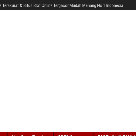
ne Terakurat & Situs Slot Online Tergacor Mudah Menang No.1 Indonesia