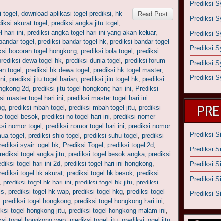
Prediksi S
i togel
,
download aplikasi togel prediksi
,
hk
Read Post
Prediksi 
diksi akurat togel
,
prediksi angka jitu togel
,
 hari ini
,
prediksi angka togel hari ini yang akan keluar
,
Prediksi 
 bandar togel
,
prediksi bandar togel hk
,
prediksi bandar togel
Prediksi 
ksi bocoran togel hongkong
,
prediksi bola togel
,
prediksi
prediksi dewa togel hk
,
prediksi dunia togel
,
prediksi forum
Prediksi S
an togel
,
prediksi hk dewa togel
,
prediksi hk togel master
,
Prediksi 
ini
,
prediksi jitu togel harian
,
prediksi jitu togel hk
,
prediksi
hongkong 2d
,
prediksi jitu togel hongkong hari ini
,
Prediksi
si master togel hari ini
,
prediksi master togel hari ini
PRE
ng
,
prediksi mbah togel
,
prediksi mbah togel jitu
,
prediksi
no togel besok
,
prediksi no togel hari ini
,
prediksi nomer
ksi nomor togel
,
prediksi nomor togel hari ini
,
prediksi nomor
Prediksi S
mua togel
,
prediksi shio togel
,
prediksi suhu togel
,
prediksi
rediksi syair togel hk
,
Prediksi Togel
,
prediksi togel 2d
,
Prediksi S
rediksi togel angka jitu
,
prediksi togel besok angka
,
prediksi
ediksi togel hari ini 2d
,
prediksi togel hari ini hongkong
,
Prediksi S
rediksi togel hk akurat
,
prediksi togel hk besok
,
prediksi
Prediksi S
,
prediksi togel hk hari ini
,
prediksi togel hk jitu
,
prediksi
ls
,
prediksi togel hk wap
,
prediksi togel hkg
,
prediksi togel
Prediksi S
,
prediksi togel hongkong
,
prediksi togel hongkong hari ini
,
iksi togel hongkong jitu
,
prediksi togel hongkong malam ini
,
ksi togel hongkong wap
,
prediksi togel jitu
,
prediksi togel jitu