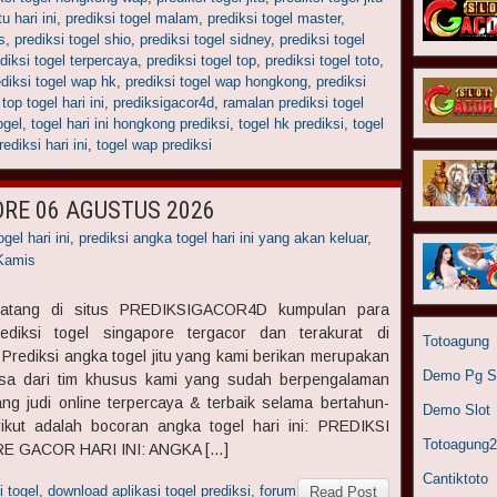
tu hari ini
,
prediksi togel malam
,
prediksi togel master
,
s
,
prediksi togel shio
,
prediksi togel sidney
,
prediksi togel
diksi togel terpercaya
,
prediksi togel top
,
prediksi togel toto
,
ediksi togel wap hk
,
prediksi togel wap hongkong
,
prediksi
top togel hari ini
,
prediksigacor4d
,
ramalan prediksi togel
ogel
,
togel hari ini hongkong prediksi
,
togel hk prediksi
,
togel
rediksi hari ini
,
togel wap prediksi
ORE 06 AGUSTUS 2026
gel hari ini
,
prediksi angka togel hari ini yang akan keluar
,
 Kamis
datang di situs PREDIKSIGACOR4D kumpulan para
ediksi togel singapore tergacor dan terakurat di
Totoagung
 Prediksi angka togel jitu yang kami berikan merupakan
Demo Pg S
lisa dari tim khusus kami yang sudah berpengalaman
ng judi online terpercaya & terbaik selama bertahun-
Demo Slot
rikut adalah bocoran angka togel hari ini: PREDIKSI
Totoagung2
E GACOR HARI INI: ANGKA […]
Cantiktoto
i togel
,
download aplikasi togel prediksi
,
forum
Read Post