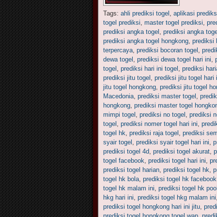
Tags:
ahli prediksi togel
,
aplikasi prediks
togel prediksi
,
master togel prediksi
,
pre
prediksi angka togel
,
prediksi angka togel
prediksi angka togel hongkong
,
prediksi
terpercaya
,
prediksi bocoran togel
,
predi
dewa togel
,
prediksi dewa togel hari ini
,
togel
,
prediksi hari ini togel
,
prediksi hari
prediksi jitu togel
,
prediksi jitu togel hari 
jitu togel hongkong
,
prediksi jitu togel 
Macedonia
,
prediksi master togel
,
predik
hongkong
,
prediksi master togel hongko
mimpi togel
,
prediksi no togel
,
prediksi 
togel
,
prediksi nomer togel hari ini
,
predi
togel hk
,
prediksi raja togel
,
prediksi se
syair togel
,
prediksi syair togel hari ini
,
p
prediksi togel 4d
,
prediksi togel akurat
,
p
togel facebook
,
prediksi togel hari ini
,
pr
prediksi togel harian
,
prediksi togel hk
,
p
togel hk bola
,
prediksi togel hk facebook
togel hk malam ini
,
prediksi togel hk poo
hkg hari ini
,
prediksi togel hkg malam ini
prediksi togel hongkong hari ini jitu
,
pred
prediksi togel hongkong togel wap
,
predi