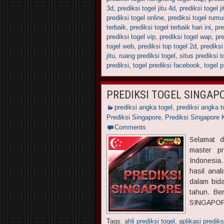
3d
,
prediksi togel jitu 4d
,
prediksi togel ji
prediksi togel online
,
prediksi togel rumu
terbaik
,
prediksi togel terbaik hari ini
,
pre
prediksi togel vip
,
prediksi togel wap
,
pr
togel web
,
prediksi top togel 2d
,
prediksi 
jitu
,
ruang prediksi togel
,
situs prediksi t
prediksi
,
togel prediksi facebook
,
togel p
PREDIKSI TOGEL SINGAP
prediksi angka togel
,
prediksi angka to
Prediksi Singapore
,
Prediksi Singapore
Comments
Selamat 
master pr
Indonesia.
hasil ana
dalam bida
tahun. Be
SINGAPOR
Tags:
ahli prediksi togel
,
aplikasi prediks