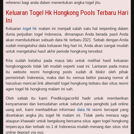
referensi bagi anda dalam menentukan angka togel jitu.
Keluaran Togel Hk Hongkong Pools Terbaru Hari
Ini
Keluaran
togel hk
malam ini menjadi salah satu hal terpenting dalam
dunia perjudian togel Indonesia, dimanapun Anda berada pasti Anda
akan membutuhkan sebuah data hk terbaru 2021. Sebab dengan Anda
sudah mengetahui data keluaran hkg hari ini, Anda akan sangat mudah
untuk mengetahui hasil akhir periode hongkong tersebut.
Kita sudah ketahui pada masa lalu untuk melihat hasil keluaran
hongkongpools tidak lah mudah seperti saat ini. Lantaran pada masa
itu website resmi hongkong pools sudah di blokir oleh pihak
pemerintah Indonesia, maka dari itu semua bettor pasang nomor di
haruskan mencari link alternatif togel hongkong terbaru dan situs resmi
agen togel hk hongkong malam ini sah.
Oleh sebab itu kami Prediksigacor4d hadir untuk memberikan
kenyamanan dan kemudahan untuk seluruh para penghobi judi online
uang asli, kami menhadirkan informasi
data hk
resmi tercepat yang
disertakan angka jitu togel hk malam ini. Tidak perlu merasa ragu
ataupun khawatir untuk bergabung bersama situs agen togel hongkong
terpercaya dan terbaik no.1 di Indonesia mudah menang dan situs slot
online deposit via ovo.