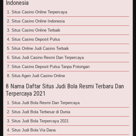
Indonesia
1. Situs Casino Online Terpercaya
2. Situs Casino Online Indonesia
3. Situs Casino Online Terbaik
4. Situs Casino Deposit Pulsa
5. Situs Online Judi Casino Terbaik
6. Situs Judi Casino Resmi Dan Terpercaya
7. Situs Casino Deposit Pulsa Tanpa Potongan
8. Situs Agen Judi Casino Online
8 Nama Daftar Situs Judi Bola Resmi Terbaru Dan
Terpercaya 2021
1. Situs Judi Bola Resmi Dan Terpercaya
2. Situs Judi Bola Terbesar di Dunia
3. Situs Judi Bola Terpercaya 2021
4. Situs Judi Bola Via Dana