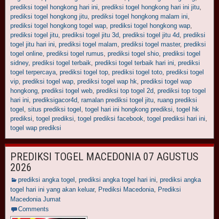
prediksi togel hongkong hari ini
,
prediksi togel hongkong hari ini jitu
,
prediksi togel hongkong jitu
,
prediksi togel hongkong malam ini
,
prediksi togel hongkong togel wap
,
prediksi togel hongkong wap
,
prediksi togel jitu
,
prediksi togel jitu 3d
,
prediksi togel jitu 4d
,
prediksi
togel jitu hari ini
,
prediksi togel malam
,
prediksi togel master
,
prediksi
togel online
,
prediksi togel rumus
,
prediksi togel shio
,
prediksi togel
sidney
,
prediksi togel terbaik
,
prediksi togel terbaik hari ini
,
prediksi
togel terpercaya
,
prediksi togel top
,
prediksi togel toto
,
prediksi togel
vip
,
prediksi togel wap
,
prediksi togel wap hk
,
prediksi togel wap
hongkong
,
prediksi togel web
,
prediksi top togel 2d
,
prediksi top togel
hari ini
,
prediksigacor4d
,
ramalan prediksi togel jitu
,
ruang prediksi
togel
,
situs prediksi togel
,
togel hari ini hongkong prediksi
,
togel hk
prediksi
,
togel prediksi
,
togel prediksi facebook
,
togel prediksi hari ini
,
togel wap prediksi
PREDIKSI TOGEL MACEDONIA 07 AGUSTUS
2026
prediksi angka togel
,
prediksi angka togel hari ini
,
prediksi angka
togel hari ini yang akan keluar
,
Prediksi Macedonia
,
Prediksi
Macedonia Jumat
Comments