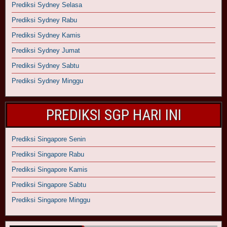
Prediksi Sydney Selasa
Prediksi Sydney Rabu
Prediksi Sydney Kamis
Prediksi Sydney Jumat
Prediksi Sydney Sabtu
Prediksi Sydney Minggu
PREDIKSI SGP HARI INI
Prediksi Singapore Senin
Prediksi Singapore Rabu
Prediksi Singapore Kamis
Prediksi Singapore Sabtu
Prediksi Singapore Minggu