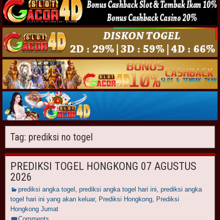
Tag:
prediksi no togel
PREDIKSI TOGEL HONGKONG 07 AGUSTUS
2026
prediksi angka togel
,
prediksi angka togel hari ini
,
prediksi angka
togel hari ini yang akan keluar
,
Prediksi Hongkong
,
Prediksi
Hongkong Jumat
Comments