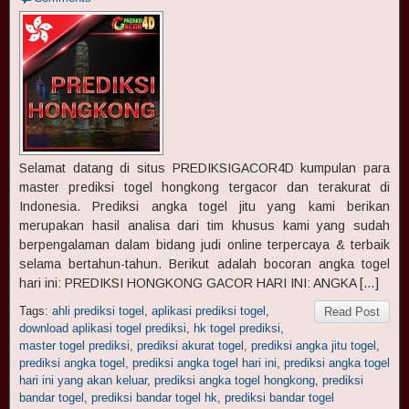
Selamat datang di situs PREDIKSIGACOR4D kumpulan para
master prediksi togel hongkong tergacor dan terakurat di
Indonesia. Prediksi angka togel jitu yang kami berikan
merupakan hasil analisa dari tim khusus kami yang sudah
berpengalaman dalam bidang judi online terpercaya & terbaik
selama bertahun-tahun. Berikut adalah bocoran angka togel
hari ini: PREDIKSI HONGKONG GACOR HARI INI: ANGKA […]
Tags:
ahli prediksi togel
,
aplikasi prediksi togel
,
Read Post
download aplikasi togel prediksi
,
hk togel prediksi
,
master togel prediksi
,
prediksi akurat togel
,
prediksi angka jitu togel
,
prediksi angka togel
,
prediksi angka togel hari ini
,
prediksi angka togel
hari ini yang akan keluar
,
prediksi angka togel hongkong
,
prediksi
bandar togel
,
prediksi bandar togel hk
,
prediksi bandar togel