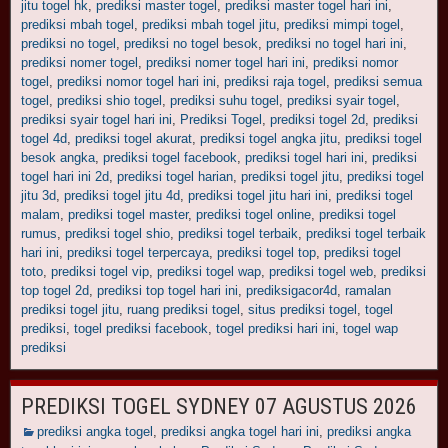
jitu togel hk
,
prediksi master togel
,
prediksi master togel hari ini
,
prediksi mbah togel
,
prediksi mbah togel jitu
,
prediksi mimpi togel
,
prediksi no togel
,
prediksi no togel besok
,
prediksi no togel hari ini
,
prediksi nomer togel
,
prediksi nomer togel hari ini
,
prediksi nomor
togel
,
prediksi nomor togel hari ini
,
prediksi raja togel
,
prediksi semua
togel
,
prediksi shio togel
,
prediksi suhu togel
,
prediksi syair togel
,
prediksi syair togel hari ini
,
Prediksi Togel
,
prediksi togel 2d
,
prediksi
togel 4d
,
prediksi togel akurat
,
prediksi togel angka jitu
,
prediksi togel
besok angka
,
prediksi togel facebook
,
prediksi togel hari ini
,
prediksi
togel hari ini 2d
,
prediksi togel harian
,
prediksi togel jitu
,
prediksi togel
jitu 3d
,
prediksi togel jitu 4d
,
prediksi togel jitu hari ini
,
prediksi togel
malam
,
prediksi togel master
,
prediksi togel online
,
prediksi togel
rumus
,
prediksi togel shio
,
prediksi togel terbaik
,
prediksi togel terbaik
hari ini
,
prediksi togel terpercaya
,
prediksi togel top
,
prediksi togel
toto
,
prediksi togel vip
,
prediksi togel wap
,
prediksi togel web
,
prediksi
top togel 2d
,
prediksi top togel hari ini
,
prediksigacor4d
,
ramalan
prediksi togel jitu
,
ruang prediksi togel
,
situs prediksi togel
,
togel
prediksi
,
togel prediksi facebook
,
togel prediksi hari ini
,
togel wap
prediksi
PREDIKSI TOGEL SYDNEY 07 AGUSTUS 2026
prediksi angka togel
,
prediksi angka togel hari ini
,
prediksi angka