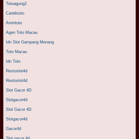
Totoagung2
Cantiktoto
Amintoto
Agen Toto Macau
Idn Slot Gampang Menang
Toto Macau
Idn Toto
Restoslot4d
Restoslot4d
Slot Gacor 4D
Slotgacor4d
Slot Gacor 4D
Slotgacor4d
Gacor4d
Slot gacor 4d