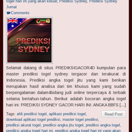
togel hari ini yang akan keluar
,
Prediksi Sydney
,
Prediksi Sydney
Jumat
Comments
Selamat datang di situs PREDIKSIGACOR4D kumpulan para
master prediksi togel sydney tergacor dan terakurat di
Indonesia. Prediksi angka togel jitu yang kami berikan
merupakan hasil analisa dari tim khusus kami yang sudah
berpengalaman dalam4bidang judi online terpercaya & terbaik
selama bertahun-tahun. Berikut adalah bocoran angka togel
hari ini: PREDIKSI SYDNEY GACOR HARI INI: ANGKA BBFS […]
Tags:
ahli prediksi togel
,
aplikasi prediksi togel
,
Read Post
download aplikasi togel prediksi
,
master togel prediksi
,
prediksi akurat togel
,
prediksi angka jitu togel
,
prediksi angka togel
,
prediksi angka togel hari ini
,
prediksi angka togel hari ini yang akan