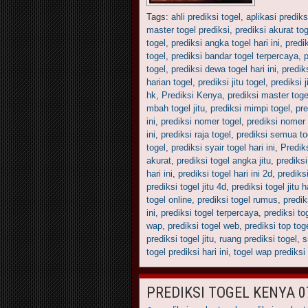
Tags:
ahli prediksi togel
,
aplikasi prediks
master togel prediksi
,
prediksi akurat tog
togel
,
prediksi angka togel hari ini
,
predi
togel
,
prediksi bandar togel terpercaya
,
p
togel
,
prediksi dewa togel hari ini
,
predik
harian togel
,
prediksi jitu togel
,
prediksi j
hk
,
Prediksi Kenya
,
prediksi master toge
mbah togel jitu
,
prediksi mimpi togel
,
pre
ini
,
prediksi nomer togel
,
prediksi nomer t
ini
,
prediksi raja togel
,
prediksi semua to
togel
,
prediksi syair togel hari ini
,
Predik
akurat
,
prediksi togel angka jitu
,
prediks
hari ini
,
prediksi togel hari ini 2d
,
prediks
prediksi togel jitu 4d
,
prediksi togel jitu ha
togel online
,
prediksi togel rumus
,
predik
ini
,
prediksi togel terpercaya
,
prediksi to
wap
,
prediksi togel web
,
prediksi top tog
prediksi togel jitu
,
ruang prediksi togel
,
s
togel prediksi hari ini
,
togel wap prediksi
PREDIKSI TOGEL KENYA 0