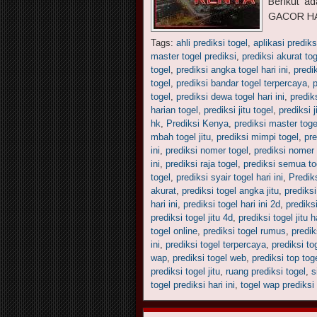
Berikut a
GACOR HAR
Tags:
ahli prediksi togel
,
aplikasi prediks
master togel prediksi
,
prediksi akurat tog
togel
,
prediksi angka togel hari ini
,
predi
togel
,
prediksi bandar togel terpercaya
,
p
togel
,
prediksi dewa togel hari ini
,
predik
harian togel
,
prediksi jitu togel
,
prediksi j
hk
,
Prediksi Kenya
,
prediksi master toge
mbah togel jitu
,
prediksi mimpi togel
,
pre
ini
,
prediksi nomer togel
,
prediksi nomer t
ini
,
prediksi raja togel
,
prediksi semua to
togel
,
prediksi syair togel hari ini
,
Predik
akurat
,
prediksi togel angka jitu
,
prediks
hari ini
,
prediksi togel hari ini 2d
,
prediks
prediksi togel jitu 4d
,
prediksi togel jitu ha
togel online
,
prediksi togel rumus
,
predik
ini
,
prediksi togel terpercaya
,
prediksi to
wap
,
prediksi togel web
,
prediksi top tog
prediksi togel jitu
,
ruang prediksi togel
,
s
togel prediksi hari ini
,
togel wap prediksi