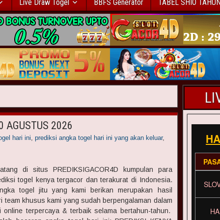
Live Draw Togel
BBFS Generator
TABEL SHIO TAHUN
LI
0 AGUSTUS 2026
gel hari ini
,
prediksi angka togel hari ini yang akan keluar
,
datang di situs PREDIKSIGACOR4D kumpulan para
diksi togel kenya tergacor dan terakurat di Indonesia.
angka togel jitu yang kami berikan merupakan hasil
ari team khusus kami yang sudah berpengalaman dalam
i online terpercaya & terbaik selama bertahun-tahun.