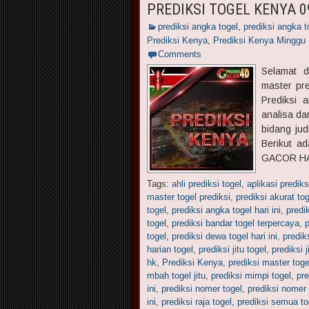
PREDIKSI TOGEL KENYA 0
prediksi angka togel
,
prediksi angka to
Prediksi Kenya
,
Prediksi Kenya Minggu
Comments
Selamat 
master pre
Prediksi 
analisa d
bidang jud
Berikut a
GACOR HAR
Tags:
ahli prediksi togel
,
aplikasi prediks
master togel prediksi
,
prediksi akurat tog
togel
,
prediksi angka togel hari ini
,
predi
togel
,
prediksi bandar togel terpercaya
,
p
togel
,
prediksi dewa togel hari ini
,
predik
harian togel
,
prediksi jitu togel
,
prediksi j
hk
,
Prediksi Kenya
,
prediksi master toge
mbah togel jitu
,
prediksi mimpi togel
,
pre
ini
,
prediksi nomer togel
,
prediksi nomer t
ini
,
prediksi raja togel
,
prediksi semua to