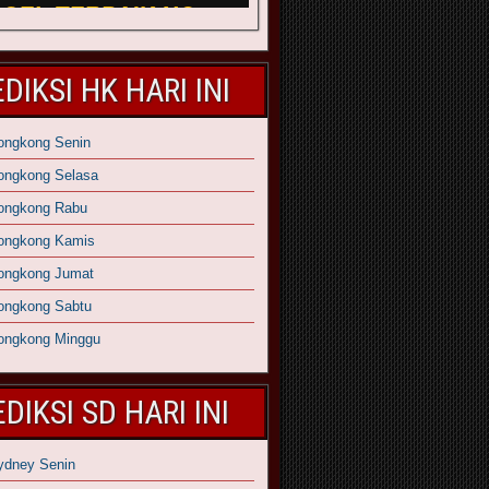
DIKSI HK HARI INI
ongkong Senin
Hongkong Selasa
Hongkong Rabu
Hongkong Kamis
Hongkong Jumat
Hongkong Sabtu
Hongkong Minggu
DIKSI SD HARI INI
ydney Senin