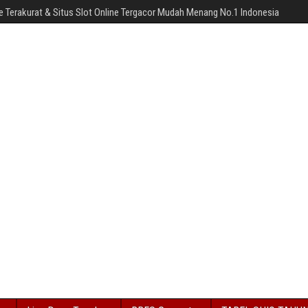
ne Terakurat & Situs Slot Online Tergacor Mudah Menang No.1 Indonesia