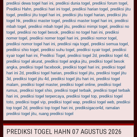
prediksi dewa togel hari ini
,
prediksi dunia togel
,
prediksi forum togel
,
Prediksi Hahn
,
prediksi hari ini togel
,
prediksi harian togel
,
prediksi jitu
togel
,
prediksi jitu togel hari ini
,
prediksi jitu togel harian
,
prediksi jitu
togel hk
,
prediksi master togel
,
prediksi master togel hari ini
,
prediksi
mbah togel
,
prediksi mbah togel jitu
,
prediksi mimpi togel
,
prediksi no
togel
,
prediksi no togel besok
,
prediksi no togel hari ini
,
prediksi
nomer togel
,
prediksi nomer togel hari ini
,
prediksi nomor togel
,
prediksi nomor togel hari ini
,
prediksi raja togel
,
prediksi semua togel
,
prediksi shio togel
,
prediksi suhu togel
,
prediksi syair togel
,
prediksi
syair togel hari ini
,
Prediksi Togel
,
prediksi togel 2d
,
prediksi togel 4d
,
prediksi togel akurat
,
prediksi togel angka jitu
,
prediksi togel besok
angka
,
prediksi togel facebook
,
prediksi togel hari ini
,
prediksi togel
hari ini 2d
,
prediksi togel harian
,
prediksi togel jitu
,
prediksi togel jitu
3d
,
prediksi togel jitu 4d
,
prediksi togel jitu hari ini
,
prediksi togel
malam
,
prediksi togel master
,
prediksi togel online
,
prediksi togel
rumus
,
prediksi togel shio
,
prediksi togel terbaik
,
prediksi togel terbaik
hari ini
,
prediksi togel terpercaya
,
prediksi togel top
,
prediksi togel
toto
,
prediksi togel vip
,
prediksi togel wap
,
prediksi togel web
,
prediksi
top togel 2d
,
prediksi top togel hari ini
,
prediksigacor4d
,
ramalan
prediksi togel jitu
,
ruang prediksi togel
PREDIKSI TOGEL HAHN 07 AGUSTUS 2026