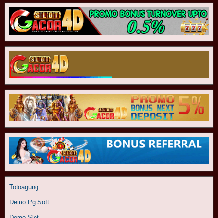
Totoagung
Demo Pg Soft
Demo Slot