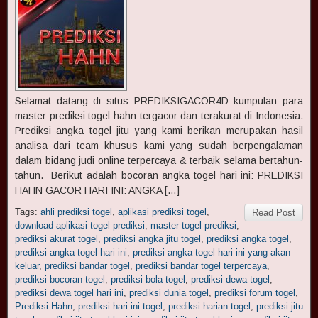
Selamat datang di situs PREDIKSIGACOR4D kumpulan para
master prediksi togel hahn tergacor dan terakurat di Indonesia.
Prediksi angka togel jitu yang kami berikan merupakan hasil
analisa dari team khusus kami yang sudah berpengalaman
dalam bidang judi online terpercaya & terbaik selama bertahun-
tahun. Berikut adalah bocoran angka togel hari ini: PREDIKSI
HAHN GACOR HARI INI: ANGKA […]
Tags:
ahli prediksi togel
,
aplikasi prediksi togel
,
Read Post
download aplikasi togel prediksi
,
master togel prediksi
,
prediksi akurat togel
,
prediksi angka jitu togel
,
prediksi angka togel
,
prediksi angka togel hari ini
,
prediksi angka togel hari ini yang akan
keluar
,
prediksi bandar togel
,
prediksi bandar togel terpercaya
,
prediksi bocoran togel
,
prediksi bola togel
,
prediksi dewa togel
,
prediksi dewa togel hari ini
,
prediksi dunia togel
,
prediksi forum togel
,
Prediksi Hahn
,
prediksi hari ini togel
,
prediksi harian togel
,
prediksi jitu