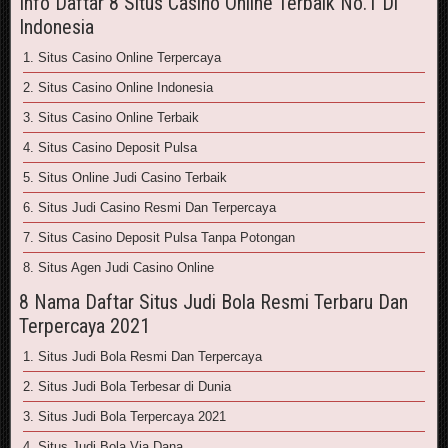
Info Daftar 8 Situs Casino Online Terbaik No.1 Di
Indonesia
1. Situs Casino Online Terpercaya
2. Situs Casino Online Indonesia
3. Situs Casino Online Terbaik
4. Situs Casino Deposit Pulsa
5. Situs Online Judi Casino Terbaik
6. Situs Judi Casino Resmi Dan Terpercaya
7. Situs Casino Deposit Pulsa Tanpa Potongan
8. Situs Agen Judi Casino Online
8 Nama Daftar Situs Judi Bola Resmi Terbaru Dan
Terpercaya 2021
1. Situs Judi Bola Resmi Dan Terpercaya
2. Situs Judi Bola Terbesar di Dunia
3. Situs Judi Bola Terpercaya 2021
4. Situs Judi Bola Via Dana