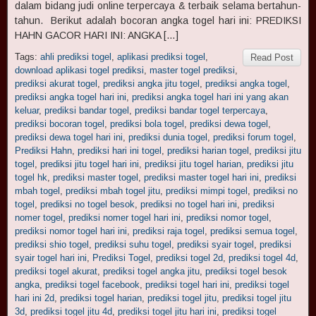
dalam bidang judi online terpercaya & terbaik selama bertahun-
tahun. Berikut adalah bocoran angka togel hari ini: PREDIKSI
HAHN GACOR HARI INI: ANGKA […]
Tags:
ahli prediksi togel
,
aplikasi prediksi togel
,
Read Post
download aplikasi togel prediksi
,
master togel prediksi
,
prediksi akurat togel
,
prediksi angka jitu togel
,
prediksi angka togel
,
prediksi angka togel hari ini
,
prediksi angka togel hari ini yang akan
keluar
,
prediksi bandar togel
,
prediksi bandar togel terpercaya
,
prediksi bocoran togel
,
prediksi bola togel
,
prediksi dewa togel
,
prediksi dewa togel hari ini
,
prediksi dunia togel
,
prediksi forum togel
,
Prediksi Hahn
,
prediksi hari ini togel
,
prediksi harian togel
,
prediksi jitu
togel
,
prediksi jitu togel hari ini
,
prediksi jitu togel harian
,
prediksi jitu
togel hk
,
prediksi master togel
,
prediksi master togel hari ini
,
prediksi
mbah togel
,
prediksi mbah togel jitu
,
prediksi mimpi togel
,
prediksi no
togel
,
prediksi no togel besok
,
prediksi no togel hari ini
,
prediksi
nomer togel
,
prediksi nomer togel hari ini
,
prediksi nomor togel
,
prediksi nomor togel hari ini
,
prediksi raja togel
,
prediksi semua togel
,
prediksi shio togel
,
prediksi suhu togel
,
prediksi syair togel
,
prediksi
syair togel hari ini
,
Prediksi Togel
,
prediksi togel 2d
,
prediksi togel 4d
,
prediksi togel akurat
,
prediksi togel angka jitu
,
prediksi togel besok
angka
,
prediksi togel facebook
,
prediksi togel hari ini
,
prediksi togel
hari ini 2d
,
prediksi togel harian
,
prediksi togel jitu
,
prediksi togel jitu
3d
,
prediksi togel jitu 4d
,
prediksi togel jitu hari ini
,
prediksi togel