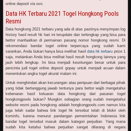
online deposit via ovo.
Data HK Terbaru 2021 Togel Hongkong Pools
Resmi
Data hongkong 2021 terbaru yang ada di atas pastinya menyimpan log
history hasil result hk hari ini terupdate dan terlengkap yang bisa para
bettor manfaatkan di permainan pasang nomor hongkong resmi. Di
rekomendasi bandar togel online terpercaya yang sudah kami
sarankan, Anda bukan hanya bisa melihat hasil
data hk terbaru
prize 1
saja, melainkan Anda bisa melihat hasil result hongkong lainnya yang
jauh lebih lengkap. Ini bisa menjadi keuntungan besar untuk para
pencinta judi togel online deposit gopay untuk menjadi acuan dalam
menentukan angka togel akurat malam ini.
Untuk menghindari akan kecurangan atau penipuan dari berbagai pihak
yang tidak bertanggung jawab tentunya para bettor wajib mengetahui
kebenaran hasil keluaran data hongkong dari pasaran togel
hongkongpools bukan? Mungkin sebagian orang sudah mengetahui
website resmi pada hongkong adalah hongkongpools.com namun kita
juga telah sadar bahwa link togel hk tersebut telah di blokir oleh
kominfo, karena menurut pandangan pemerintahan Indonesia link
bandar togel tersebut masuk dalam kategori perjudian. Yang mana
sudah kita ketahui bahwa perjudian sangat dilarang di negara