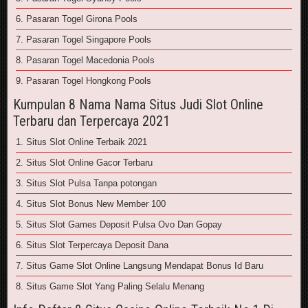
6. Pasaran Togel Girona Pools
7. Pasaran Togel Singapore Pools
8. Pasaran Togel Macedonia Pools
9. Pasaran Togel Hongkong Pools
Kumpulan 8 Nama Nama Situs Judi Slot Online
Terbaru dan Terpercaya 2021
1. Situs Slot Online Terbaik 2021
2. Situs Slot Online Gacor Terbaru
3. Situs Slot Pulsa Tanpa potongan
4. Situs Slot Bonus New Member 100
5. Situs Slot Games Deposit Pulsa Ovo Dan Gopay
6. Situs Slot Terpercaya Deposit Dana
7. Situs Game Slot Online Langsung Mendapat Bonus Id Baru
8. Situs Game Slot Yang Paling Selalu Menang