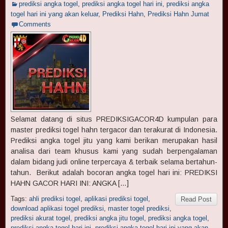
prediksi angka togel
,
prediksi angka togel hari ini
,
prediksi angka
togel hari ini yang akan keluar
,
Prediksi Hahn
,
Prediksi Hahn Jumat
Comments
Selamat datang di situs PREDIKSIGACOR4D kumpulan para
master prediksi togel hahn tergacor dan terakurat di Indonesia.
Prediksi angka togel jitu yang kami berikan merupakan hasil
analisa dari team khusus kami yang sudah berpengalaman
dalam bidang judi online terpercaya & terbaik selama bertahun-
tahun. Berikut adalah bocoran angka togel hari ini: PREDIKSI
HAHN GACOR HARI INI: ANGKA […]
Tags:
ahli prediksi togel
,
aplikasi prediksi togel
,
Read Post
download aplikasi togel prediksi
,
master togel prediksi
,
prediksi akurat togel
,
prediksi angka jitu togel
,
prediksi angka togel
,
prediksi angka togel hari ini
,
prediksi angka togel hari ini yang akan