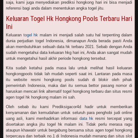
saja, kami juga menyediakan prediksi hongkong hari ini bisa menjadi
referensi bagi anda dalam menentukan angka togel jitu.
Keluaran Togel Hk Hongkong Pools Terbaru Hari
Ini
Keluaran
togel hk
malam ini menjadi salah satu hal terpenting dalam
dunia perjudian togel Indonesia, dimanapun Anda berada pasti Anda
akan membutuhkan sebuah data hk terbaru 2021. Sebab dengan Anda
sudah mengetahui data keluaran hkg hari ini, Anda akan sangat mudah
untuk mengetahui hasil akhir periode hongkong tersebut.
Kita sudah ketahui pada masa lalu untuk melihat hasil keluaran
hongkongpools tidak lah mudah seperti saat ini. Lantaran pada masa
itu website resmi hongkong pools sudah di blokir oleh pihak
pemerintah Indonesia, maka dari itu semua bettor pasang nomor di
haruskan mencari link alternatif togel hongkong terbaru dan situs resmi
agen togel hk hongkong malam ini sah.
Oleh sebab itu kami Prediksigacor4d hadir untuk memberikan
kenyamanan dan kemudahan untuk seluruh para penghobi judi online
uang asli, kami menhadirkan informasi
data hk
resmi tercepat yang
disertakan angka jitu togel hk malam ini. Tidak perlu merasa ragu
ataupun khawatir untuk bergabung bersama situs agen togel hongkong
terpercaya dan terbaik no.1 di Indonesia mudah menang dan situs slot