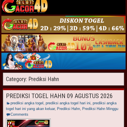
Category:
Prediksi Hahn
PREDIKSI TOGEL HAHN 09 AGUSTUS 2026
prediksi angka togel
,
prediksi angka togel hari ini
,
prediksi angka
togel hari ini yang akan keluar
,
Prediksi Hahn
,
Prediksi Hahn Minggu
Comments