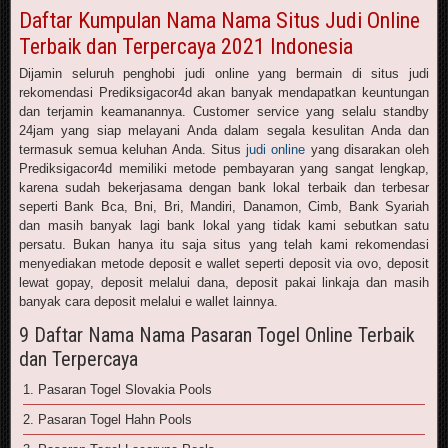
Daftar Kumpulan Nama Nama Situs Judi Online
Terbaik dan Terpercaya 2021 Indonesia
Dijamin seluruh penghobi judi online yang bermain di situs judi
rekomendasi Prediksigacor4d akan banyak mendapatkan keuntungan
dan terjamin keamanannya. Customer service yang selalu standby
24jam yang siap melayani Anda dalam segala kesulitan Anda dan
termasuk semua keluhan Anda. Situs
judi online
yang disarakan oleh
Prediksigacor4d memiliki metode pembayaran yang sangat lengkap,
karena sudah bekerjasama dengan bank lokal terbaik dan terbesar
seperti Bank Bca, Bni, Bri, Mandiri, Danamon, Cimb, Bank Syariah
dan masih banyak lagi bank lokal yang tidak kami sebutkan satu
persatu. Bukan hanya itu saja situs yang telah kami rekomendasi
menyediakan metode deposit e wallet seperti deposit via ovo, deposit
lewat gopay, deposit melalui dana, deposit pakai linkaja dan masih
banyak cara deposit melalui e wallet lainnya.
9 Daftar Nama Nama Pasaran Togel Online Terbaik
dan Terpercaya
1. Pasaran Togel Slovakia Pools
2. Pasaran Togel Hahn Pools