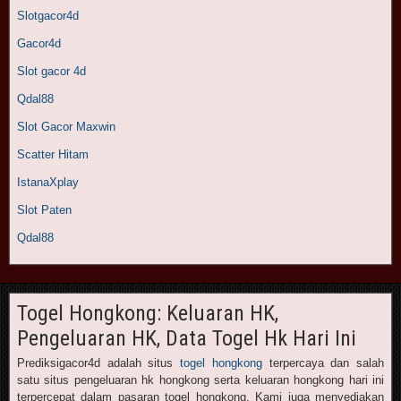
Slotgacor4d
Gacor4d
Slot gacor 4d
Qdal88
Slot Gacor Maxwin
Scatter Hitam
IstanaXplay
Slot Paten
Qdal88
Togel Hongkong: Keluaran HK,
Pengeluaran HK, Data Togel Hk Hari Ini
Prediksigacor4d adalah situs
togel hongkong
terpercaya dan salah
satu situs pengeluaran hk hongkong serta keluaran hongkong hari ini
terpercepat dalam pasaran togel hongkong. Kami juga menyediakan