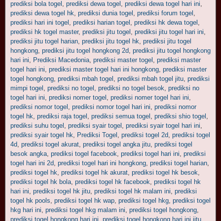
prediksi bola togel
,
prediksi dewa togel
,
prediksi dewa togel hari ini
,
prediksi dewa togel hk
,
prediksi dunia togel
,
prediksi forum togel
,
prediksi hari ini togel
,
prediksi harian togel
,
prediksi hk dewa togel
,
prediksi hk togel master
,
prediksi jitu togel
,
prediksi jitu togel hari ini
,
prediksi jitu togel harian
,
prediksi jitu togel hk
,
prediksi jitu togel
hongkong
,
prediksi jitu togel hongkong 2d
,
prediksi jitu togel hongkong
hari ini
,
Prediksi Macedonia
,
prediksi master togel
,
prediksi master
togel hari ini
,
prediksi master togel hari ini hongkong
,
prediksi master
togel hongkong
,
prediksi mbah togel
,
prediksi mbah togel jitu
,
prediksi
mimpi togel
,
prediksi no togel
,
prediksi no togel besok
,
prediksi no
togel hari ini
,
prediksi nomer togel
,
prediksi nomer togel hari ini
,
prediksi nomor togel
,
prediksi nomor togel hari ini
,
prediksi nomor
togel hk
,
prediksi raja togel
,
prediksi semua togel
,
prediksi shio togel
,
prediksi suhu togel
,
prediksi syair togel
,
prediksi syair togel hari ini
,
prediksi syair togel hk
,
Prediksi Togel
,
prediksi togel 2d
,
prediksi togel
4d
,
prediksi togel akurat
,
prediksi togel angka jitu
,
prediksi togel
besok angka
,
prediksi togel facebook
,
prediksi togel hari ini
,
prediksi
togel hari ini 2d
,
prediksi togel hari ini hongkong
,
prediksi togel harian
,
prediksi togel hk
,
prediksi togel hk akurat
,
prediksi togel hk besok
,
prediksi togel hk bola
,
prediksi togel hk facebook
,
prediksi togel hk
hari ini
,
prediksi togel hk jitu
,
prediksi togel hk malam ini
,
prediksi
togel hk pools
,
prediksi togel hk wap
,
prediksi togel hkg
,
prediksi togel
hkg hari ini
,
prediksi togel hkg malam ini
,
prediksi togel hongkong
,
prediksi togel hongkong hari ini
,
prediksi togel hongkong hari ini jitu
,