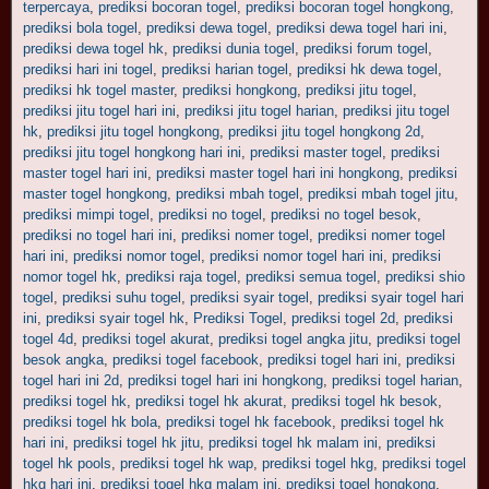
terpercaya
,
prediksi bocoran togel
,
prediksi bocoran togel hongkong
,
prediksi bola togel
,
prediksi dewa togel
,
prediksi dewa togel hari ini
,
prediksi dewa togel hk
,
prediksi dunia togel
,
prediksi forum togel
,
prediksi hari ini togel
,
prediksi harian togel
,
prediksi hk dewa togel
,
prediksi hk togel master
,
prediksi hongkong
,
prediksi jitu togel
,
prediksi jitu togel hari ini
,
prediksi jitu togel harian
,
prediksi jitu togel
hk
,
prediksi jitu togel hongkong
,
prediksi jitu togel hongkong 2d
,
prediksi jitu togel hongkong hari ini
,
prediksi master togel
,
prediksi
master togel hari ini
,
prediksi master togel hari ini hongkong
,
prediksi
master togel hongkong
,
prediksi mbah togel
,
prediksi mbah togel jitu
,
prediksi mimpi togel
,
prediksi no togel
,
prediksi no togel besok
,
prediksi no togel hari ini
,
prediksi nomer togel
,
prediksi nomer togel
hari ini
,
prediksi nomor togel
,
prediksi nomor togel hari ini
,
prediksi
nomor togel hk
,
prediksi raja togel
,
prediksi semua togel
,
prediksi shio
togel
,
prediksi suhu togel
,
prediksi syair togel
,
prediksi syair togel hari
ini
,
prediksi syair togel hk
,
Prediksi Togel
,
prediksi togel 2d
,
prediksi
togel 4d
,
prediksi togel akurat
,
prediksi togel angka jitu
,
prediksi togel
besok angka
,
prediksi togel facebook
,
prediksi togel hari ini
,
prediksi
togel hari ini 2d
,
prediksi togel hari ini hongkong
,
prediksi togel harian
,
prediksi togel hk
,
prediksi togel hk akurat
,
prediksi togel hk besok
,
prediksi togel hk bola
,
prediksi togel hk facebook
,
prediksi togel hk
hari ini
,
prediksi togel hk jitu
,
prediksi togel hk malam ini
,
prediksi
togel hk pools
,
prediksi togel hk wap
,
prediksi togel hkg
,
prediksi togel
hkg hari ini
,
prediksi togel hkg malam ini
,
prediksi togel hongkong
,