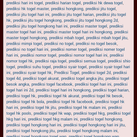
prediksi hari ini togel
,
prediksi harian togel
,
prediksi hk dewa togel
,
prediksi hk togel master
,
prediksi hongkong
,
prediksi jitu togel
,
prediksi jitu togel hari ini
,
prediksi jitu togel harian
,
prediksi jitu togel
hk
,
prediksi jitu togel hongkong
,
prediksi jitu togel hongkong 2d
,
prediksi jitu togel hongkong hari ini
,
prediksi master togel
,
prediksi
master togel hari ini
,
prediksi master togel hari ini hongkong
,
prediksi
master togel hongkong
,
prediksi mbah togel
,
prediksi mbah togel jitu
,
prediksi mimpi togel
,
prediksi no togel
,
prediksi no togel besok
,
prediksi no togel hari ini
,
prediksi nomer togel
,
prediksi nomer togel
hari ini
,
prediksi nomor togel
,
prediksi nomor togel hari ini
,
prediksi
nomor togel hk
,
prediksi raja togel
,
prediksi semua togel
,
prediksi shio
togel
,
prediksi suhu togel
,
prediksi syair togel
,
prediksi syair togel hari
ini
,
prediksi syair togel hk
,
Prediksi Togel
,
prediksi togel 2d
,
prediksi
togel 4d
,
prediksi togel akurat
,
prediksi togel angka jitu
,
prediksi togel
besok angka
,
prediksi togel facebook
,
prediksi togel hari ini
,
prediksi
togel hari ini 2d
,
prediksi togel hari ini hongkong
,
prediksi togel harian
,
prediksi togel hk
,
prediksi togel hk akurat
,
prediksi togel hk besok
,
prediksi togel hk bola
,
prediksi togel hk facebook
,
prediksi togel hk
hari ini
,
prediksi togel hk jitu
,
prediksi togel hk malam ini
,
prediksi
togel hk pools
,
prediksi togel hk wap
,
prediksi togel hkg
,
prediksi togel
hkg hari ini
,
prediksi togel hkg malam ini
,
prediksi togel hongkong
,
prediksi togel hongkong hari ini
,
prediksi togel hongkong hari ini jitu
,
prediksi togel hongkong jitu
,
prediksi togel hongkong malam ini
,
prediksi togel hongkong togel wap
,
prediksi togel hongkong wap
,