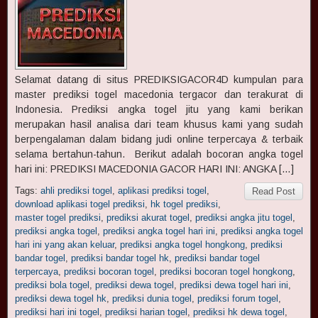
Selamat datang di situs PREDIKSIGACOR4D kumpulan para
master prediksi togel macedonia tergacor dan terakurat di
Indonesia. Prediksi angka togel jitu yang kami berikan
merupakan hasil analisa dari team khusus kami yang sudah
berpengalaman dalam bidang judi online terpercaya & terbaik
selama bertahun-tahun. Berikut adalah bocoran angka togel
hari ini: PREDIKSI MACEDONIA GACOR HARI INI: ANGKA […]
Tags:
ahli prediksi togel
,
aplikasi prediksi togel
,
Read Post
download aplikasi togel prediksi
,
hk togel prediksi
,
master togel prediksi
,
prediksi akurat togel
,
prediksi angka jitu togel
,
prediksi angka togel
,
prediksi angka togel hari ini
,
prediksi angka togel
hari ini yang akan keluar
,
prediksi angka togel hongkong
,
prediksi
bandar togel
,
prediksi bandar togel hk
,
prediksi bandar togel
terpercaya
,
prediksi bocoran togel
,
prediksi bocoran togel hongkong
,
prediksi bola togel
,
prediksi dewa togel
,
prediksi dewa togel hari ini
,
prediksi dewa togel hk
,
prediksi dunia togel
,
prediksi forum togel
,
prediksi hari ini togel
,
prediksi harian togel
,
prediksi hk dewa togel
,