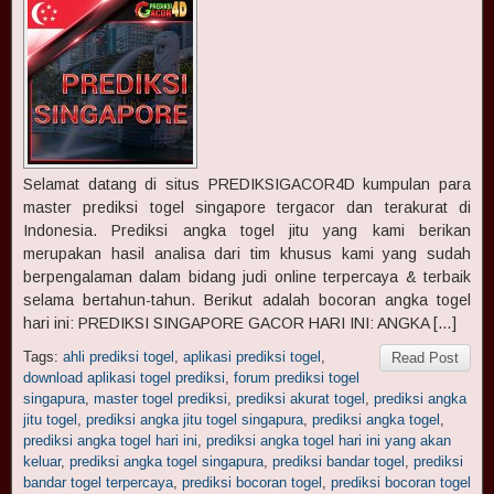
Selamat datang di situs PREDIKSIGACOR4D kumpulan para
master prediksi togel singapore tergacor dan terakurat di
Indonesia. Prediksi angka togel jitu yang kami berikan
merupakan hasil analisa dari tim khusus kami yang sudah
berpengalaman dalam bidang judi online terpercaya & terbaik
selama bertahun-tahun. Berikut adalah bocoran angka togel
hari ini: PREDIKSI SINGAPORE GACOR HARI INI: ANGKA […]
Tags:
ahli prediksi togel
,
aplikasi prediksi togel
,
Read Post
download aplikasi togel prediksi
,
forum prediksi togel
singapura
,
master togel prediksi
,
prediksi akurat togel
,
prediksi angka
jitu togel
,
prediksi angka jitu togel singapura
,
prediksi angka togel
,
prediksi angka togel hari ini
,
prediksi angka togel hari ini yang akan
keluar
,
prediksi angka togel singapura
,
prediksi bandar togel
,
prediksi
bandar togel terpercaya
,
prediksi bocoran togel
,
prediksi bocoran togel