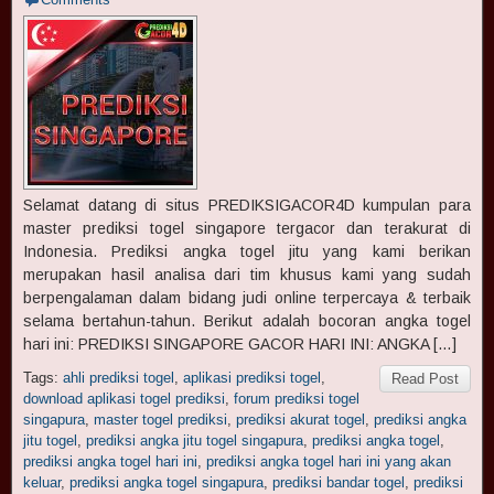
Selamat datang di situs PREDIKSIGACOR4D kumpulan para
master prediksi togel singapore tergacor dan terakurat di
Indonesia. Prediksi angka togel jitu yang kami berikan
merupakan hasil analisa dari tim khusus kami yang sudah
berpengalaman dalam bidang judi online terpercaya & terbaik
selama bertahun-tahun. Berikut adalah bocoran angka togel
hari ini: PREDIKSI SINGAPORE GACOR HARI INI: ANGKA […]
Tags:
ahli prediksi togel
,
aplikasi prediksi togel
,
Read Post
download aplikasi togel prediksi
,
forum prediksi togel
singapura
,
master togel prediksi
,
prediksi akurat togel
,
prediksi angka
jitu togel
,
prediksi angka jitu togel singapura
,
prediksi angka togel
,
prediksi angka togel hari ini
,
prediksi angka togel hari ini yang akan
keluar
,
prediksi angka togel singapura
,
prediksi bandar togel
,
prediksi