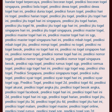
bandar togel terpercaya
,
prediksi bocoran togel
,
prediksi bocoran togel
singapura
,
prediksi bola togel
,
prediksi dewa togel
,
prediksi dewa
togel hari ini
,
prediksi dunia togel
,
prediksi forum togel
,
prediksi hari
ini togel
,
prediksi harian togel
,
prediksi jitu togel
,
prediksi jitu togel hari
ini
,
prediksi jitu togel hari ini singapura
,
prediksi jitu togel harian
,
prediksi jitu togel hk
,
prediksi jitu togel sgp hari ini
,
prediksi jitu togel
singapore hari ini
,
prediksi jitu togel singapura
,
prediksi master togel
,
prediksi master togel hari ini
,
prediksi master togel hari ini sgp
,
prediksi master togel singapura hari ini
,
prediksi mbah togel
,
prediksi
mbah togel jitu
,
prediksi mimpi togel
,
prediksi no togel
,
prediksi no
togel besok
,
prediksi no togel hari ini
,
prediksi no togel singapore hari
ini
,
prediksi nomer togel
,
prediksi nomer togel hari ini
,
prediksi nomor
togel
,
prediksi nomor togel hari ini
,
prediksi nomor togel singapura
besok
,
prediksi raja togel
,
prediksi rumus togel sgp
,
prediksi semua
togel
,
prediksi sgp togel hari ini
,
prediksi sgp togel wap
,
prediksi shio
togel
,
Prediksi Singapura
,
prediksi singapura togel
,
prediksi suhu
togel
,
prediksi syair togel
,
prediksi syair togel hari ini
,
prediksi syair
togel sgp
,
Prediksi Togel
,
prediksi togel 2d
,
prediksi togel 4d
,
prediksi
togel akurat
,
prediksi togel angka jitu
,
prediksi togel besok angka
,
prediksi togel facebook
,
prediksi togel hari ini
,
prediksi togel hari ini
2d
,
prediksi togel hari ini sgp
,
prediksi togel harian
,
prediksi togel jitu
,
prediksi togel jitu 3d
,
prediksi togel jitu 4d
,
prediksi togel jitu hari ini
,
prediksi togel malam
,
prediksi togel master
,
prediksi togel online
,
prediksi togel rumus
,
prediksi togel sgp
,
prediksi togel sgp 2d
,