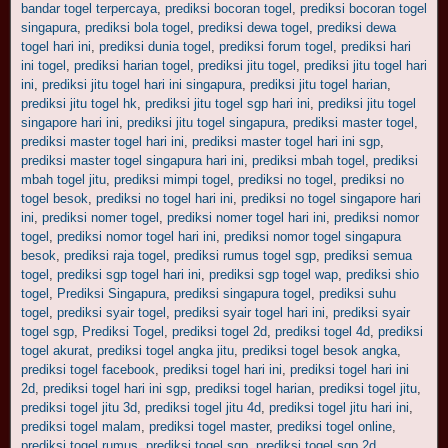
bandar togel terpercaya
,
prediksi bocoran togel
,
prediksi bocoran togel
singapura
,
prediksi bola togel
,
prediksi dewa togel
,
prediksi dewa
togel hari ini
,
prediksi dunia togel
,
prediksi forum togel
,
prediksi hari
ini togel
,
prediksi harian togel
,
prediksi jitu togel
,
prediksi jitu togel hari
ini
,
prediksi jitu togel hari ini singapura
,
prediksi jitu togel harian
,
prediksi jitu togel hk
,
prediksi jitu togel sgp hari ini
,
prediksi jitu togel
singapore hari ini
,
prediksi jitu togel singapura
,
prediksi master togel
,
prediksi master togel hari ini
,
prediksi master togel hari ini sgp
,
prediksi master togel singapura hari ini
,
prediksi mbah togel
,
prediksi
mbah togel jitu
,
prediksi mimpi togel
,
prediksi no togel
,
prediksi no
togel besok
,
prediksi no togel hari ini
,
prediksi no togel singapore hari
ini
,
prediksi nomer togel
,
prediksi nomer togel hari ini
,
prediksi nomor
togel
,
prediksi nomor togel hari ini
,
prediksi nomor togel singapura
besok
,
prediksi raja togel
,
prediksi rumus togel sgp
,
prediksi semua
togel
,
prediksi sgp togel hari ini
,
prediksi sgp togel wap
,
prediksi shio
togel
,
Prediksi Singapura
,
prediksi singapura togel
,
prediksi suhu
togel
,
prediksi syair togel
,
prediksi syair togel hari ini
,
prediksi syair
togel sgp
,
Prediksi Togel
,
prediksi togel 2d
,
prediksi togel 4d
,
prediksi
togel akurat
,
prediksi togel angka jitu
,
prediksi togel besok angka
,
prediksi togel facebook
,
prediksi togel hari ini
,
prediksi togel hari ini
2d
,
prediksi togel hari ini sgp
,
prediksi togel harian
,
prediksi togel jitu
,
prediksi togel jitu 3d
,
prediksi togel jitu 4d
,
prediksi togel jitu hari ini
,
prediksi togel malam
,
prediksi togel master
,
prediksi togel online
,
prediksi togel rumus
,
prediksi togel sgp
,
prediksi togel sgp 2d
,