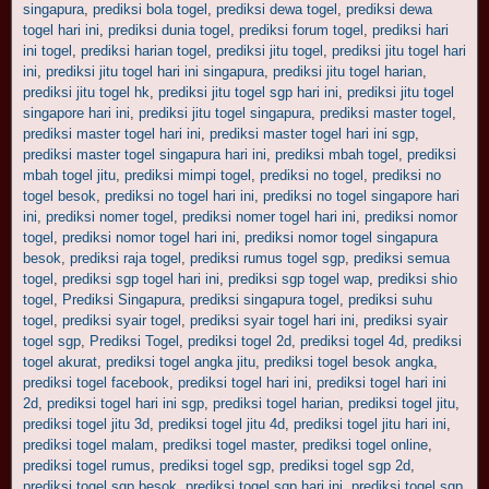
singapura
,
prediksi bola togel
,
prediksi dewa togel
,
prediksi dewa
togel hari ini
,
prediksi dunia togel
,
prediksi forum togel
,
prediksi hari
ini togel
,
prediksi harian togel
,
prediksi jitu togel
,
prediksi jitu togel hari
ini
,
prediksi jitu togel hari ini singapura
,
prediksi jitu togel harian
,
prediksi jitu togel hk
,
prediksi jitu togel sgp hari ini
,
prediksi jitu togel
singapore hari ini
,
prediksi jitu togel singapura
,
prediksi master togel
,
prediksi master togel hari ini
,
prediksi master togel hari ini sgp
,
prediksi master togel singapura hari ini
,
prediksi mbah togel
,
prediksi
mbah togel jitu
,
prediksi mimpi togel
,
prediksi no togel
,
prediksi no
togel besok
,
prediksi no togel hari ini
,
prediksi no togel singapore hari
ini
,
prediksi nomer togel
,
prediksi nomer togel hari ini
,
prediksi nomor
togel
,
prediksi nomor togel hari ini
,
prediksi nomor togel singapura
besok
,
prediksi raja togel
,
prediksi rumus togel sgp
,
prediksi semua
togel
,
prediksi sgp togel hari ini
,
prediksi sgp togel wap
,
prediksi shio
togel
,
Prediksi Singapura
,
prediksi singapura togel
,
prediksi suhu
togel
,
prediksi syair togel
,
prediksi syair togel hari ini
,
prediksi syair
togel sgp
,
Prediksi Togel
,
prediksi togel 2d
,
prediksi togel 4d
,
prediksi
togel akurat
,
prediksi togel angka jitu
,
prediksi togel besok angka
,
prediksi togel facebook
,
prediksi togel hari ini
,
prediksi togel hari ini
2d
,
prediksi togel hari ini sgp
,
prediksi togel harian
,
prediksi togel jitu
,
prediksi togel jitu 3d
,
prediksi togel jitu 4d
,
prediksi togel jitu hari ini
,
prediksi togel malam
,
prediksi togel master
,
prediksi togel online
,
prediksi togel rumus
,
prediksi togel sgp
,
prediksi togel sgp 2d
,
prediksi togel sgp besok
,
prediksi togel sgp hari ini
,
prediksi togel sgp