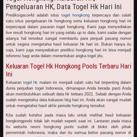
Pengeluaran HK, Data Togel Hk Hari Ini
Prediksigacor4d adalah situs
togel hongkong
terpercaya dan salah
satu situs pengeluaran hk hongkong serta keluaran hongkong hari ini
terpercepat dalam pasaran togel hongkong. Kami juga menyediakan
live result hongkong hari ini yang selalu up to date, kami sadar dengan
adanya hal tersebut sangat membantu para penjudi pasang nomor
untuk segera mengetahui hasil keluaran hk hari ini. Bukan hanya itu
saja, kami juga menyediakan prediksi hongkong hari ini bisa menjadi
referensi bagi anda dalam menentukan angka togel jitu.
Keluaran Togel Hk Hongkong Pools Terbaru Hari
Ini
Keluaran
togel hk
malam ini menjadi salah satu hal terpenting dalam
dunia perjudian togel Indonesia, dimanapun Anda berada pasti Anda
akan membutuhkan sebuah data hk terbaru 2021. Sebab dengan Anda
sudah mengetahui data keluaran hkg hari ini, Anda akan sangat mudah
untuk mengetahui hasil akhir periode hongkong tersebut.
Kita sudah ketahui pada masa lalu untuk melihat hasil keluaran
hongkongpools tidak lah mudah seperti saat ini. Lantaran pada masa
itu website resmi hongkong pools sudah di blokir oleh pihak
pemerintah Indonesia, maka dari itu semua bettor pasang nomor di