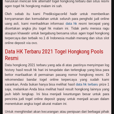
haruskan mencari link alternatif togel hongkong terbaru dan situs resmi
agen togel hk hongkong malam ini sah.
Oleh sebab itu kami Prediksigacor4d hadir untuk memberikan
kenyamanan dan kemudahan untuk seluruh para penghobi judi online
uang asli, kami menhadirkan informasi
data hk
resmi tercepat yang
disertakan angka jitu togel hk malam ini. Tidak perlu merasa ragu
ataupun khawatir untuk bergabung bersama situs agen togel hongkong
terpercaya dan terbaik no.1 di Indonesia mudah menang dan situs slot
online deposit via ovo.
Data HK Terbaru 2021 Togel Hongkong Pools
Resmi
Data hongkong 2021 terbaru yang ada di atas pastinya menyimpan log
history hasil result hk hari ini terupdate dan terlengkap yang bisa para
bettor manfaatkan di permainan pasang nomor hongkong resmi. Di
rekomendasi bandar togel online terpercaya yang sudah kami
sarankan, Anda bukan hanya bisa melihat hasil
data hk terbaru
prize 1
saja, melainkan Anda bisa melihat hasil result hongkong lainnya yang
jauh lebih lengkap. Ini bisa menjadi keuntungan besar untuk para
pencinta judi togel online deposit gopay untuk menjadi acuan dalam
menentukan angka togel akurat malam ini.
Untuk menghindari akan kecurangan atau penipuan dari berbagai pihak