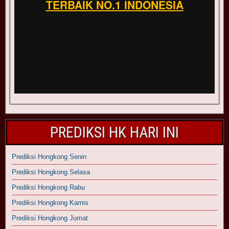
PREDIKSI HK HARI INI
Prediksi Hongkong Senin
Prediksi Hongkong Selasa
Prediksi Hongkong Rabu
Prediksi Hongkong Kamis
Prediksi Hongkong Jumat