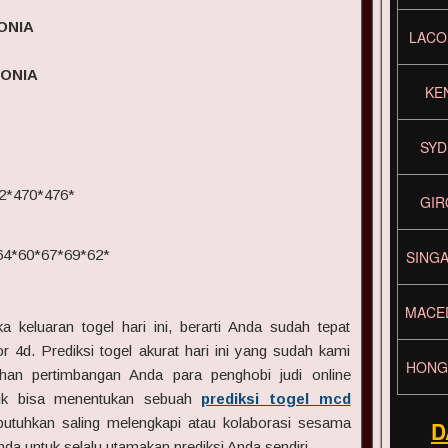
ONIA
ONIA
2*470*476*
64*60*67*69*62*
keluaran togel hari ini, berarti Anda sudah tepat
cor 4d. Prediksi togel akurat hari ini yang sudah kami
han pertimbangan Anda para penghobi judi online
tuk bisa menentukan sebuah
prediksi togel mcd
tuhkan saling melengkapi atau kolaborasi sesama
da untuk selalu utamakan prediksi Anda sendiri.