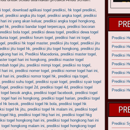
i togel
,
download aplikasi togel prediksi
,
hk togel prediksi
,
el
,
prediksi angka jitu togel
,
prediksi angka togel
,
prediksi
 hari ini yang akan keluar
,
prediksi angka togel hongkong
,
PRE
gel hk
,
prediksi bandar togel terpercaya
,
prediksi bocoran
prediksi bola togel
,
prediksi dewa togel
,
prediksi dewa togel
dunia togel
,
prediksi forum togel
,
prediksi hari ini togel
,
Prediksi H
ogel
,
prediksi hk togel master
,
prediksi jitu togel
,
prediksi jitu
Prediksi 
ediksi jitu togel hk
,
prediksi jitu togel hongkong
,
prediksi jitu
ngkong hari ini
,
Prediksi Macedonia
,
prediksi master togel
,
Prediksi 
ster togel hari ini hongkong
,
prediksi master togel
Prediksi 
 mbah togel jitu
,
prediksi mimpi togel
,
prediksi no togel
,
 hari ini
,
prediksi nomer togel
,
prediksi nomer togel hari ini
,
Prediksi 
 hari ini
,
prediksi nomor togel hk
,
prediksi raja togel
,
Prediksi 
,
prediksi suhu togel
,
prediksi syair togel
,
prediksi syair togel
Togel
,
prediksi togel 2d
,
prediksi togel 4d
,
prediksi togel
Prediksi 
i togel besok angka
,
prediksi togel facebook
,
prediksi togel
i togel hari ini hongkong
,
prediksi togel harian
,
prediksi togel
el hk besok
,
prediksi togel hk bola
,
prediksi togel hk
PRE
ksi togel hk jitu
,
prediksi togel hk malam ini
,
prediksi togel
 togel hkg
,
prediksi togel hkg hari ini
,
prediksi togel hkg
iksi togel hongkong hari ini
,
prediksi togel hongkong hari ini
Prediksi S
i togel hongkong malam ini
,
prediksi togel hongkong togel