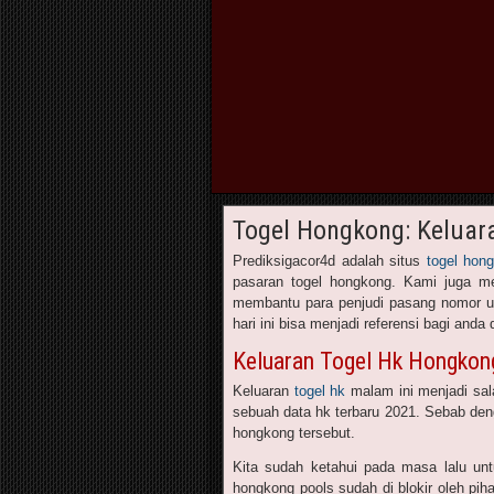
Togel Hongkong: Keluara
Prediksigacor4d adalah situs
togel hon
pasaran togel hongkong. Kami juga men
membantu para penjudi pasang nomor unt
hari ini bisa menjadi referensi bagi anda
Keluaran Togel Hk Hongkong
Keluaran
togel hk
malam ini menjadi sal
sebuah data hk terbaru 2021. Sebab den
hongkong tersebut.
Kita sudah ketahui pada masa lalu unt
hongkong pools sudah di blokir oleh pih