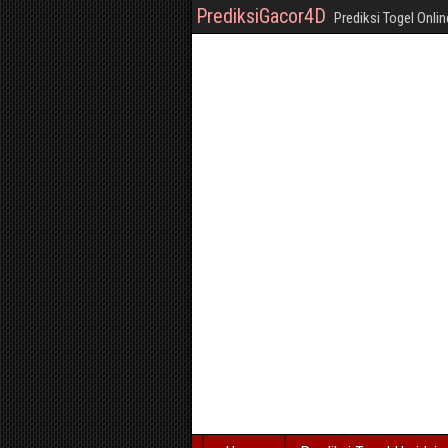
PrediksiGacor4D
Prediksi Togel Onli