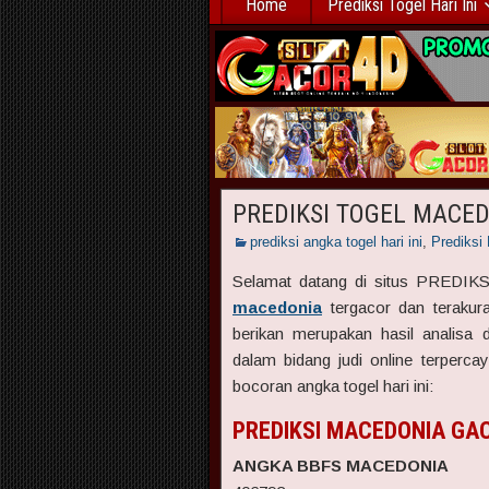
Home
Prediksi Togel Hari Ini
PREDIKSI TOGEL MACED
prediksi angka togel hari ini
,
Prediksi
Selamat datang di situs PREDI
macedonia
tergacor dan terakura
berikan merupakan hasil analisa
dalam bidang judi online terperca
bocoran angka togel hari ini:
PREDIKSI MACEDONIA GACO
ANGKA BBFS MACEDONIA