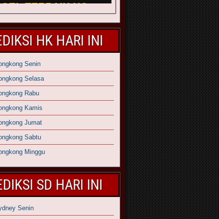
DIKSI HK HARI INI
ongkong Senin
Hongkong Selasa
Hongkong Rabu
Hongkong Kamis
Hongkong Jumat
Hongkong Sabtu
Hongkong Minggu
DIKSI SD HARI INI
ydney Senin