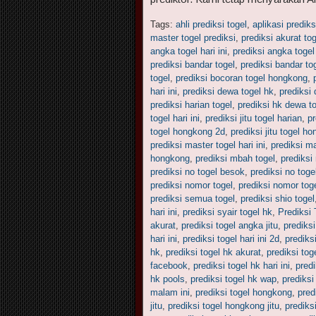
Tags:
ahli prediksi togel
,
aplikasi prediks
master togel prediksi
,
prediksi akurat tog
angka togel hari ini
,
prediksi angka togel
prediksi bandar togel
,
prediksi bandar to
togel
,
prediksi bocoran togel hongkong
,
hari ini
,
prediksi dewa togel hk
,
prediksi 
prediksi harian togel
,
prediksi hk dewa t
togel hari ini
,
prediksi jitu togel harian
,
pr
togel hongkong 2d
,
prediksi jitu togel ho
prediksi master togel hari ini
,
prediksi ma
hongkong
,
prediksi mbah togel
,
prediksi
prediksi no togel besok
,
prediksi no togel
prediksi nomor togel
,
prediksi nomor togel
prediksi semua togel
,
prediksi shio togel
hari ini
,
prediksi syair togel hk
,
Prediksi 
akurat
,
prediksi togel angka jitu
,
prediks
hari ini
,
prediksi togel hari ini 2d
,
prediks
hk
,
prediksi togel hk akurat
,
prediksi tog
facebook
,
prediksi togel hk hari ini
,
predi
hk pools
,
prediksi togel hk wap
,
prediksi
malam ini
,
prediksi togel hongkong
,
pred
jitu
,
prediksi togel hongkong jitu
,
prediks