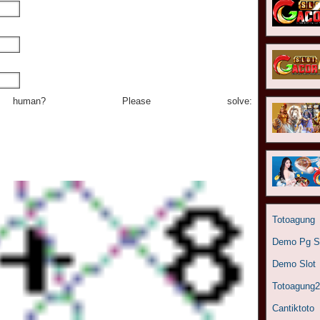
an? Please solve:
Totoagung
Demo Pg S
Demo Slot
Totoagung2
Cantiktoto