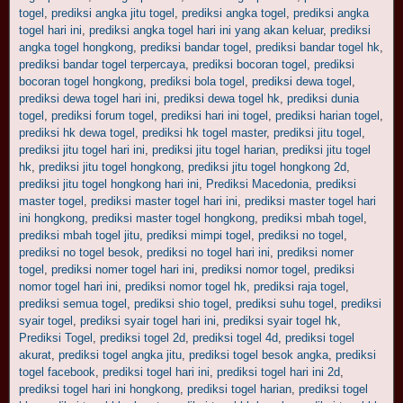
togel
,
prediksi angka jitu togel
,
prediksi angka togel
,
prediksi angka
togel hari ini
,
prediksi angka togel hari ini yang akan keluar
,
prediksi
angka togel hongkong
,
prediksi bandar togel
,
prediksi bandar togel hk
,
prediksi bandar togel terpercaya
,
prediksi bocoran togel
,
prediksi
bocoran togel hongkong
,
prediksi bola togel
,
prediksi dewa togel
,
prediksi dewa togel hari ini
,
prediksi dewa togel hk
,
prediksi dunia
togel
,
prediksi forum togel
,
prediksi hari ini togel
,
prediksi harian togel
,
prediksi hk dewa togel
,
prediksi hk togel master
,
prediksi jitu togel
,
prediksi jitu togel hari ini
,
prediksi jitu togel harian
,
prediksi jitu togel
hk
,
prediksi jitu togel hongkong
,
prediksi jitu togel hongkong 2d
,
prediksi jitu togel hongkong hari ini
,
Prediksi Macedonia
,
prediksi
master togel
,
prediksi master togel hari ini
,
prediksi master togel hari
ini hongkong
,
prediksi master togel hongkong
,
prediksi mbah togel
,
prediksi mbah togel jitu
,
prediksi mimpi togel
,
prediksi no togel
,
prediksi no togel besok
,
prediksi no togel hari ini
,
prediksi nomer
togel
,
prediksi nomer togel hari ini
,
prediksi nomor togel
,
prediksi
nomor togel hari ini
,
prediksi nomor togel hk
,
prediksi raja togel
,
prediksi semua togel
,
prediksi shio togel
,
prediksi suhu togel
,
prediksi
syair togel
,
prediksi syair togel hari ini
,
prediksi syair togel hk
,
Prediksi Togel
,
prediksi togel 2d
,
prediksi togel 4d
,
prediksi togel
akurat
,
prediksi togel angka jitu
,
prediksi togel besok angka
,
prediksi
togel facebook
,
prediksi togel hari ini
,
prediksi togel hari ini 2d
,
prediksi togel hari ini hongkong
,
prediksi togel harian
,
prediksi togel