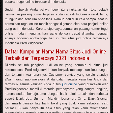
pasaran togel online terbesar di Indonesia.
Sudah tahukah Anda bahwa togel itu singkatan dari toto gelap?
permainan pasang nomor togel ini sudah ada di Indonesia sejak lama,
mungkin dari sebelum Anda lahir. Namun dari dulu kala sampai saat ini
permainan togel online masih sangat digemari oleh para penjudi online
uang asli Indonesia. Karena dipercaya permainan pasang nomor togel
online mudah menghasilkan uang dengan cepat ditambah dengan
adanya bocoran angka togel hari ini dari situs judi online terpercaya
Indonesia Prediksigacor4d.
Daftar Kumpulan Nama Nama Situs Judi Online
Terbaik dan Terpercaya 2021 Indonesia
Dijamin seluruh penghobi judi online yang bermain di situs judi
rekomendasi Prediksigacor4d akan banyak mendapatkan keuntungan
dan terjamin keamanannya. Customer service yang selalu standby
24jam yang siap melayani Anda dalam segala kesulitan Anda dan
termasuk semua keluhan Anda. Situs
judi online
yang disarakan oleh
Prediksigacor4d memiliki metode pembayaran yang sangat lengkap,
karena sudah bekerjasama dengan bank lokal terbaik dan terbesar
seperti Bank Bca, Bni, Bri, Mandiri, Danamon, Cimb, Bank Syariah
dan masih banyak lagi bank lokal yang tidak kami sebutkan satu
persatu. Bukan hanya itu saja situs yang telah kami rekomendasi
menyediakan metode deposit e wallet seperti deposit via ovo, deposit