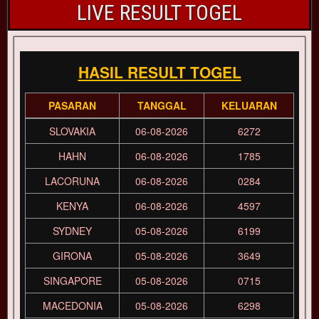
LIVE RESULT TOGEL