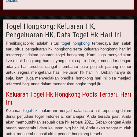
Qdal88
Togel Hongkong: Keluaran HK,
Pengeluaran HK, Data Togel Hk Hari Ini
Prediksigacor4d adalah situs
togel hongkong
terpercaya dan salah
satu situs pengeluaran hk hongkong serta keluaran hongkong hari ini
terpercepat dalam pasaran togel hongkong. Kami juga menyediakan
live result hongkong hari ini yang selalu up to date, kami sadar dengan
adanya hal tersebut sangat membantu para penjudi pasang nomor
untuk segera mengetahui hasil keluaran hk hari ini. Bukan hanya itu
saja, kami juga menyediakan prediksi hongkong hari ini bisa menjadi
referensi bagi anda dalam menentukan angka togel jitu.
Keluaran Togel Hk Hongkong Pools Terbaru Hari
Ini
Keluaran
togel hk
malam ini menjadi salah satu hal terpenting dalam
dunia perjudian togel Indonesia, dimanapun Anda berada pasti Anda
akan membutuhkan sebuah data hk terbaru 2021. Sebab dengan Anda
sudah mengetahui data keluaran hkg hari ini, Anda akan sangat mudah
untuk mengetahui hasil akhir periode hongkong tersebut.