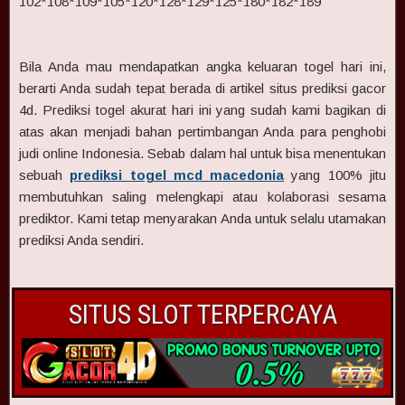
102*108*109*105*120*128*129*125*180*182*189
Bila Anda mau mendapatkan angka keluaran togel hari ini,
berarti Anda sudah tepat berada di artikel situs prediksi gacor
4d. Prediksi togel akurat hari ini yang sudah kami bagikan di
atas akan menjadi bahan pertimbangan Anda para penghobi
judi online Indonesia. Sebab dalam hal untuk bisa menentukan
sebuah
prediksi togel mcd macedonia
yang 100% jitu
membutuhkan saling melengkapi atau kolaborasi sesama
prediktor. Kami tetap menyarakan Anda untuk selalu utamakan
prediksi Anda sendiri.
SITUS SLOT TERPERCAYA