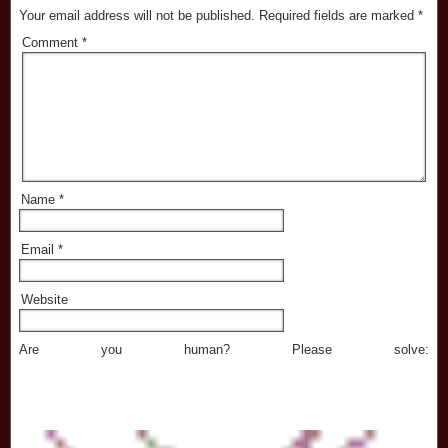
Your email address will not be published.
Required fields are marked
*
Comment
*
Name
*
Email
*
Website
Are you human? Please solve: