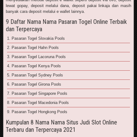
lewat gopay, deposit melalui dana, deposit pakai linkaja dan masih
banyak cara deposit melalui e wallet lainnya.
9 Daftar Nama Nama Pasaran Togel Online Terbaik
dan Terpercaya
1. Pasaran Togel Slovakia Pools
2. Pasaran Togel Hahn Pools
3. Pasaran Togel Lacoruna Pools
4. Pasaran Togel Kenya Pools
5. Pasaran Togel Sydney Pools
6. Pasaran Togel Girona Pools
7. Pasaran Togel Singapore Pools
8. Pasaran Togel Macedonia Pools
9. Pasaran Togel Hongkong Pools
Kumpulan 8 Nama Nama Situs Judi Slot Online
Terbaru dan Terpercaya 2021