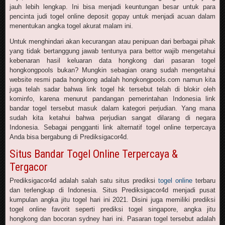
jauh lebih lengkap. Ini bisa menjadi keuntungan besar untuk para
pencinta judi togel online deposit gopay untuk menjadi acuan dalam
menentukan angka togel akurat malam ini.
Untuk menghindari akan kecurangan atau penipuan dari berbagai pihak
yang tidak bertanggung jawab tentunya para bettor wajib mengetahui
kebenaran hasil keluaran data hongkong dari pasaran togel
hongkongpools bukan? Mungkin sebagian orang sudah mengetahui
website resmi pada hongkong adalah hongkongpools.com namun kita
juga telah sadar bahwa link togel hk tersebut telah di blokir oleh
kominfo, karena menurut pandangan pemerintahan Indonesia link
bandar togel tersebut masuk dalam kategori perjudian. Yang mana
sudah kita ketahui bahwa perjudian sangat dilarang di negara
Indonesia. Sebagai pengganti link alternatif togel online terpercaya
Anda bisa bergabung di Prediksigacor4d.
Situs Bandar Togel Online Terpercaya &
Tergacor
Prediksigacor4d adalah salah satu situs prediksi
togel online
terbaru
dan terlengkap di Indonesia. Situs Prediksigacor4d menjadi pusat
kumpulan angka jitu togel hari ini 2021. Disini juga memiliki prediksi
togel online favorit seperti prediksi togel singapore, angka jitu
hongkong dan bocoran sydney hari ini. Pasaran togel tersebut adalah