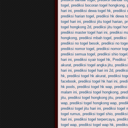
togel
,
prediksi bocoran togel hongkong
,
hari ini
,
prediksi dewa togel hk
,
prediksi 
prediksi harian togel
,
prediksi hk dewa t
togel hari ini
,
prediksi jitu togel harian
,
pr
togel hongkong 2d
,
prediksi jitu togel ho
prediksi master togel hari ini
,
prediksi ma
hongkong
,
prediksi mbah togel
,
prediksi
prediksi no togel besok
,
prediksi no togel
prediksi nomor togel
,
prediksi nomor togel
prediksi semua togel
,
prediksi shio togel
hari ini
,
prediksi syair togel hk
,
Prediksi 
akurat
,
prediksi togel angka jitu
,
prediks
hari ini
,
prediksi togel hari ini 2d
,
prediks
hk
,
prediksi togel hk akurat
,
prediksi tog
facebook
,
prediksi togel hk hari ini
,
predi
hk pools
,
prediksi togel hk wap
,
prediksi
malam ini
,
prediksi togel hongkong
,
pred
jitu
,
prediksi togel hongkong jitu
,
prediks
wap
,
prediksi togel hongkong wap
,
predik
prediksi togel jitu hari ini
,
prediksi togel
togel rumus
,
prediksi togel shio
,
prediksi
hari ini
,
prediksi togel terpercaya
,
prediks
togel wap
,
prediksi togel wap hk
,
predik