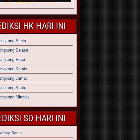
DIKSI HK HARI INI
ongkong Senin
Hongkong Selasa
Hongkong Rabu
Hongkong Kamis
Hongkong Jumat
Hongkong Sabtu
Hongkong Minggu
DIKSI SD HARI INI
ydney Senin