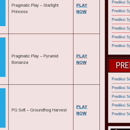
Prediksi S
Pragmatic Play – Starlight
PLAY
Prediksi 
Princess
NOW
Prediksi 
Prediksi 
Prediksi S
Prediksi 
Pragmatic Play – Pyramid
PLAY
Bonanza
NOW
PRE
Prediksi S
Prediksi S
Prediksi S
Prediksi S
PLAY
PG Soft – Groundhog Harvest
NOW
Prediksi S