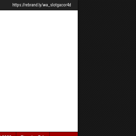
https://rebrand.ly/wa_slotgacor4d