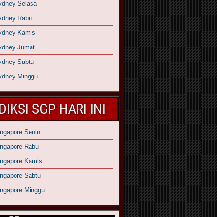
ydney Selasa
Sydney Rabu
Sydney Kamis
Sydney Jumat
ydney Sabtu
Sydney Minggu
DIKSI SGP HARI INI
ingapore Senin
ingapore Rabu
ingapore Kamis
ingapore Sabtu
ingapore Minggu