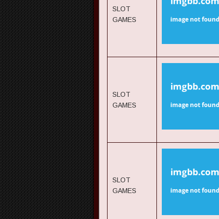
SLOT
GAMES
SLOT
GAMES
SLOT
GAMES