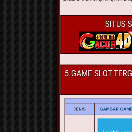
SITUS 
5 GAME SLOT TER
JENIS
GAMBAR GAM