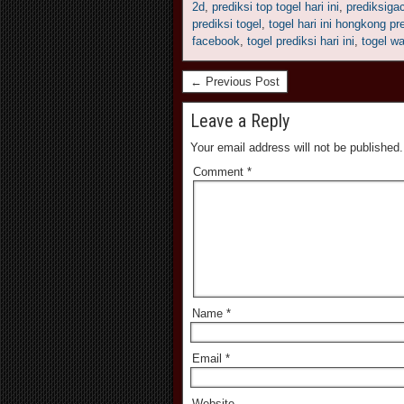
2d
,
prediksi top togel hari ini
,
prediksiga
prediksi togel
,
togel hari ini hongkong pr
facebook
,
togel prediksi hari ini
,
togel wa
← Previous Post
Leave a Reply
Your email address will not be published.
Comment
*
Name
*
Email
*
Website