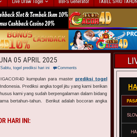
Live Draw Togel
BBFS Generator
TABEL SHIO TAHUN
LI
UNA 05 APRIL 2025
 Sabtu
,
togel prediksi hari ini
Comments
KSIGACOR4D kumpulan para master
prediksi togel
Indonesia. Prediksi angka togel jitu yang kami berikan
 khusus kami yang sudah berpengalaman dalam bidang
selama bertahun-tahun. Berikut adalah bocoran angka
 HARI INI: