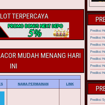
SLOT TERPERCAYA
PRE
Prediksi H
Prediksi 
Prediksi 
Prediksi 
GACOR MUDAH MENANG HARI
Prediksi 
INI
Prediksi 
Prediksi 
ES
NAMA PERMAINAN
LINK
PRE
Prediksi S