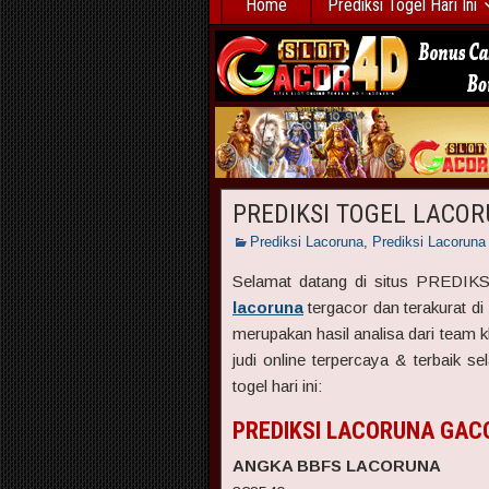
Home
Prediksi Togel Hari Ini
PREDIKSI TOGEL LACOR
Prediksi Lacoruna
,
Prediksi Lacoruna
Selamat datang di situs PREDI
lacoruna
tergacor dan terakurat di 
merupakan hasil analisa dari team
judi online terpercaya & terbaik 
togel hari ini:
PREDIKSI LACORUNA GACOR
ANGKA BBFS LACORUNA