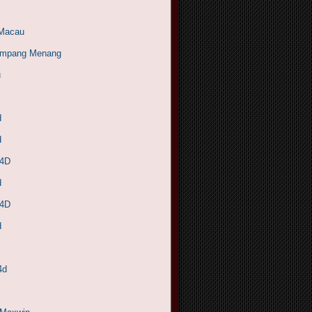
 Macau
ampang Menang
u
d
d
 4D
d
 4D
d
4d