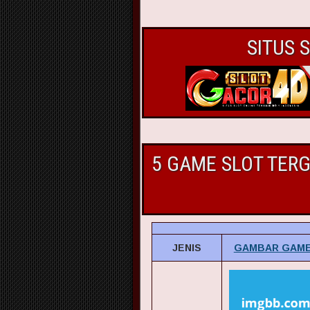
SITUS 
5 GAME SLOT TER
JENIS
GAMBAR GAM