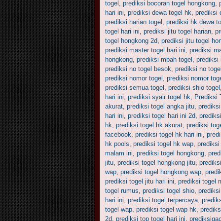
togel
,
prediksi bocoran togel hongkong
,
hari ini
,
prediksi dewa togel hk
,
prediksi 
prediksi harian togel
,
prediksi hk dewa t
togel hari ini
,
prediksi jitu togel harian
,
pr
togel hongkong 2d
,
prediksi jitu togel ho
prediksi master togel hari ini
,
prediksi ma
hongkong
,
prediksi mbah togel
,
prediksi
prediksi no togel besok
,
prediksi no togel
prediksi nomor togel
,
prediksi nomor togel
prediksi semua togel
,
prediksi shio togel
hari ini
,
prediksi syair togel hk
,
Prediksi 
akurat
,
prediksi togel angka jitu
,
prediks
hari ini
,
prediksi togel hari ini 2d
,
prediks
hk
,
prediksi togel hk akurat
,
prediksi tog
facebook
,
prediksi togel hk hari ini
,
predi
hk pools
,
prediksi togel hk wap
,
prediksi
malam ini
,
prediksi togel hongkong
,
pred
jitu
,
prediksi togel hongkong jitu
,
prediks
wap
,
prediksi togel hongkong wap
,
predik
prediksi togel jitu hari ini
,
prediksi togel
togel rumus
,
prediksi togel shio
,
prediksi
hari ini
,
prediksi togel terpercaya
,
prediks
togel wap
,
prediksi togel wap hk
,
predik
2d
,
prediksi top togel hari ini
,
prediksiga