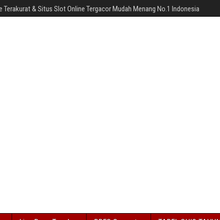
ne Terakurat & Situs Slot Online Tergacor Mudah Menang No.1 Indonesia