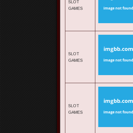
SLOT
GAMES
SLOT
GAMES
SLOT
GAMES