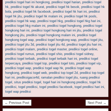
prediksi togel hari ini hongkong
,
prediksi togel harian
,
prediksi togel
hk
,
prediksi togel hk akurat
,
prediksi togel hk besok
,
prediksi togel hk
bola
,
prediksi togel hk facebook
,
prediksi togel hk hari ini
,
prediksi
togel hk jitu
,
prediksi togel hk malam ini
,
prediksi togel hk pools
,
prediksi togel hk wap
,
prediksi togel hkg
,
prediksi togel hkg hari ini
,
prediksi togel hkg malam ini
,
prediksi togel hongkong
,
prediksi togel
hongkong hari ini
,
prediksi togel hongkong hari ini jitu
,
prediksi togel
hongkong jitu
,
prediksi togel hongkong malam ini
,
prediksi togel
hongkong togel wap
,
prediksi togel hongkong wap
,
prediksi togel jitu
,
prediksi togel jitu 3d
,
prediksi togel jitu 4d
,
prediksi togel jitu hari ini
,
prediksi togel malam
,
prediksi togel master
,
prediksi togel online
,
prediksi togel rumus
,
prediksi togel shio
,
prediksi togel sidney
,
prediksi togel terbaik
,
prediksi togel terbaik hari ini
,
prediksi togel
terpercaya
,
prediksi togel top
,
prediksi togel toto
,
prediksi togel vip
,
prediksi togel wap
,
prediksi togel wap hk
,
prediksi togel wap
hongkong
,
prediksi togel web
,
prediksi top togel 2d
,
prediksi top togel
hari ini
,
prediksigacor4d
,
ramalan prediksi togel jitu
,
ruang prediksi
togel
,
situs prediksi togel
,
togel hari ini hongkong prediksi
,
togel hk
prediksi
,
togel prediksi
,
togel prediksi facebook
,
togel prediksi hari ini
,
togel wap prediksi
← Previous Post
Next Post →