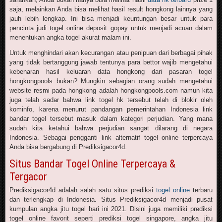
saja, melainkan Anda bisa melihat hasil result hongkong lainnya yang
jauh lebih lengkap. Ini bisa menjadi keuntungan besar untuk para
pencinta judi togel online deposit gopay untuk menjadi acuan dalam
menentukan angka togel akurat malam ini.
Untuk menghindari akan kecurangan atau penipuan dari berbagai pihak
yang tidak bertanggung jawab tentunya para bettor wajib mengetahui
kebenaran hasil keluaran data hongkong dari pasaran togel
hongkongpools bukan? Mungkin sebagian orang sudah mengetahui
website resmi pada hongkong adalah hongkongpools.com namun kita
juga telah sadar bahwa link togel hk tersebut telah di blokir oleh
kominfo, karena menurut pandangan pemerintahan Indonesia link
bandar togel tersebut masuk dalam kategori perjudian. Yang mana
sudah kita ketahui bahwa perjudian sangat dilarang di negara
Indonesia. Sebagai pengganti link alternatif togel online terpercaya
Anda bisa bergabung di Prediksigacor4d.
Situs Bandar Togel Online Terpercaya &
Tergacor
Prediksigacor4d adalah salah satu situs prediksi
togel online
terbaru
dan terlengkap di Indonesia. Situs Prediksigacor4d menjadi pusat
kumpulan angka jitu togel hari ini 2021. Disini juga memiliki prediksi
togel online favorit seperti prediksi togel singapore, angka jitu