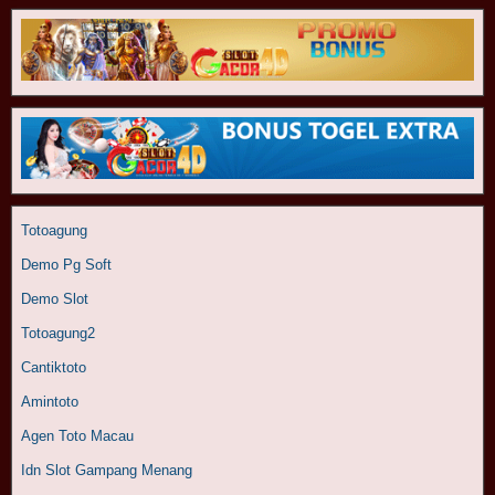
Totoagung
Demo Pg Soft
Demo Slot
Totoagung2
Cantiktoto
Amintoto
Agen Toto Macau
Idn Slot Gampang Menang