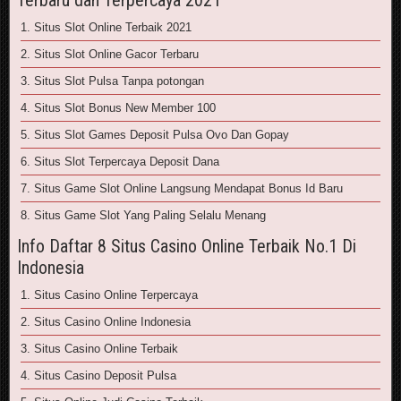
1. Situs Slot Online Terbaik 2021
2. Situs Slot Online Gacor Terbaru
3. Situs Slot Pulsa Tanpa potongan
4. Situs Slot Bonus New Member 100
5. Situs Slot Games Deposit Pulsa Ovo Dan Gopay
6. Situs Slot Terpercaya Deposit Dana
7. Situs Game Slot Online Langsung Mendapat Bonus Id Baru
8. Situs Game Slot Yang Paling Selalu Menang
Info Daftar 8 Situs Casino Online Terbaik No.1 Di
Indonesia
1. Situs Casino Online Terpercaya
2. Situs Casino Online Indonesia
3. Situs Casino Online Terbaik
4. Situs Casino Deposit Pulsa