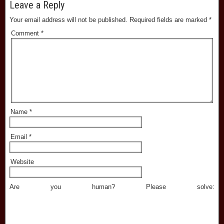
Leave a Reply
Your email address will not be published.
Required fields are marked
*
Comment
*
Name
*
Email
*
Website
Are you human? Please solve: