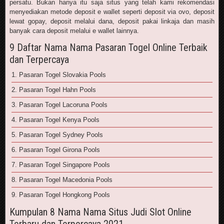
persatu. Bukan hanya itu saja situs yang telah kami rekomendasi
menyediakan metode deposit e wallet seperti deposit via ovo, deposit
lewat gopay, deposit melalui dana, deposit pakai linkaja dan masih
banyak cara deposit melalui e wallet lainnya.
9 Daftar Nama Nama Pasaran Togel Online Terbaik
dan Terpercaya
1. Pasaran Togel Slovakia Pools
2. Pasaran Togel Hahn Pools
3. Pasaran Togel Lacoruna Pools
4. Pasaran Togel Kenya Pools
5. Pasaran Togel Sydney Pools
6. Pasaran Togel Girona Pools
7. Pasaran Togel Singapore Pools
8. Pasaran Togel Macedonia Pools
9. Pasaran Togel Hongkong Pools
Kumpulan 8 Nama Nama Situs Judi Slot Online
Terbaru dan Terpercaya 2021