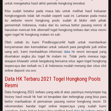
untuk mengetahui hasil akhir periode hongkong tersebut.
Kita sudah ketahui pada masa lalu untuk melihat hasil keluaran
hongkongpools tidak lah mudah seperti saat ini. Lantaran pada masa
itu website resmi hongkong pools sudah di blokir oleh pihak
pemerintah Indonesia, maka dari itu semua bettor pasang nomor di
haruskan mencari link alternatif togel hongkong terbaru dan situs resmi
agen togel hk hongkong malam ini sah.
Oleh sebab itu kami Prediksigacor4d hadir untuk memberikan
kenyamanan dan kemudahan untuk seluruh para penghobi judi online
uang asli, kami menhadirkan informasi
data hk
resmi tercepat yang
disertakan angka jitu togel hk malam ini. Tidak perlu merasa ragu
ataupun khawatir untuk bergabung bersama situs agen togel hongkong
terpercaya dan terbaik no.1 di Indonesia mudah menang dan situs slot
online deposit via ovo.
Data HK Terbaru 2021 Togel Hongkong Pools
Resmi
Data hongkong 2021 terbaru yang ada di atas pastinya menyimpan log
history hasil result hk hari ini terupdate dan terlengkap yang bisa para
bettor manfaatkan di permainan pasang nomor hongkong resmi. Di
rekomendasi bandar togel online terpercaya yang sudah kami
sarankan, Anda bukan hanya bisa melihat hasil
data hk terbaru
prize 1