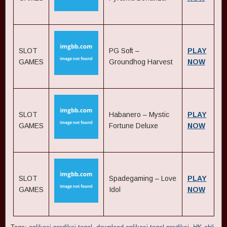
SLOT
PG Soft –
PLAY
GAMES
Groundhog Harvest
NOW
SLOT
Habanero – Mystic
PLAY
GAMES
Fortune Deluxe
NOW
SLOT
Spadegaming – Love
PLAY
GAMES
Idol
NOW