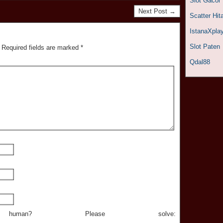
Slot Gacor
Next Post →
Scatter Hi
IstanaXpla
Slot Paten
Required fields are marked
*
Qdal88
an? Please solve: