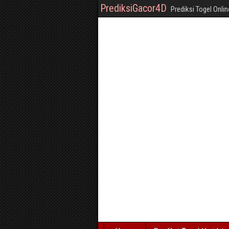
PrediksiGacor4D
Prediksi Togel Onli