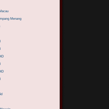
 Macau
ampang Menang
u
d
d
 4D
d
 4D
d
4d