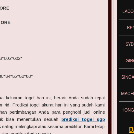
PORE
PORE
8*605*602*
86*84*85*82*80*
 keluaran togel hari ini, berarti Anda sudah tepat
cor 4d. Prediksi togel akurat hari ini yang sudah kami
han pertimbangan Anda para penghobi judi online
tuk bisa menentukan sebuah
prediksi togel sgp
saling melengkapi atau sesama prediktor. Kami tetap
kan prediksi Anda sendiri.