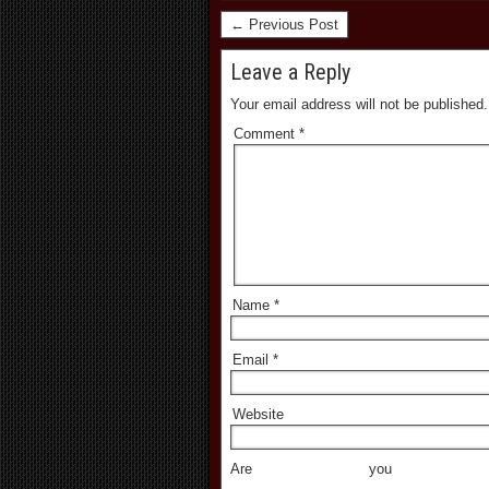
← Previous Post
Leave a Reply
Your email address will not be published.
Comment
*
Name
*
Email
*
Website
Are you hum