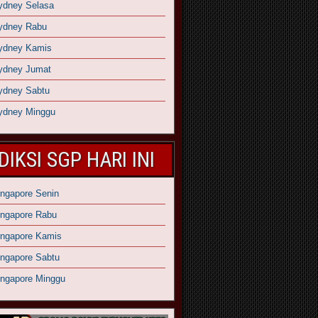
ydney Selasa
Sydney Rabu
Sydney Kamis
Sydney Jumat
ydney Sabtu
Sydney Minggu
DIKSI SGP HARI INI
ingapore Senin
ingapore Rabu
ingapore Kamis
ingapore Sabtu
ingapore Minggu