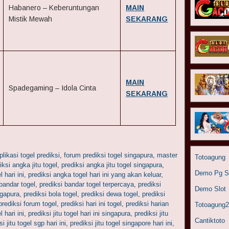
Habanero – Keberuntungan
MAIN
Mistik Mewah
SEKARANG
MAIN
Spadegaming – Idola Cinta
SEKARANG
likasi togel prediksi
,
forum prediksi togel singapura
,
master
Totoagung
iksi angka jitu togel
,
prediksi angka jitu togel singapura
,
Demo Pg S
 hari ini
,
prediksi angka togel hari ini yang akan keluar
,
 bandar togel
,
prediksi bandar togel terpercaya
,
prediksi
Demo Slot
ngapura
,
prediksi bola togel
,
prediksi dewa togel
,
prediksi
prediksi forum togel
,
prediksi hari ini togel
,
prediksi harian
Totoagung2
l hari ini
,
prediksi jitu togel hari ini singapura
,
prediksi jitu
Cantiktoto
si jitu togel sgp hari ini
,
prediksi jitu togel singapore hari ini
,