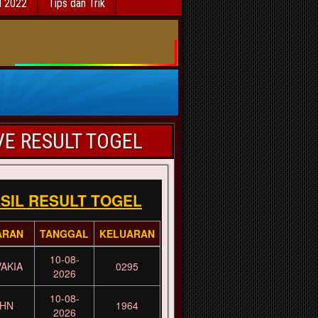
 2022
Tips dan Trik
VE RESULT TOGEL