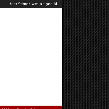
https://rebrand.ly/wa_slotgacor4d