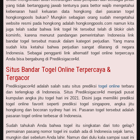
yang tidak bertanggung jawab tentunya para bettor wajib mengetahui
kebenaran hasil keluaran data hongkong dari pasaran togel
hongkongpools bukan? Mungkin sebagian orang sudah mengetahui
website resmi pada hongkong adalah hongkongpools.com namun kita
juga telah sadar bahwa link togel hk tersebut telah di blokir oleh
kominfo, karena menurut pandangan pemerintahan Indonesia link
bandar togel tersebut masuk dalam kategori perjudian. Yang mana
sudah kita ketahui bahwa perjudian sangat dilarang di negara
Indonesia. Sebagai pengganti link alternatif togel online terpercaya
Anda bisa bergabung di Prediksigacor4d.
Situs Bandar Togel Online Terpercaya &
Tergacor
Prediksigacor4d adalah salah satu situs prediksi
togel online
terbaru
dan terlengkap di Indonesia. Situs Prediksigacor4d menjadi pusat
kumpulan angka jitu togel hari ini 2021. Disini juga memiliki prediksi
togel online favorit seperti prediksi togel singapore, angka jitu
hongkong dan bocoran sydney hari ini. Pasaran togel tersebut adalah
pasaran togel online terbesar di Indonesia.
Sudah tahukah Anda bahwa togel itu singkatan dari toto gelap?
permainan pasang nomor togel ini sudah ada di Indonesia sejak lama,
mungkin dari sebelum Anda lahir. Namun dari dulu kala sampai saat ini