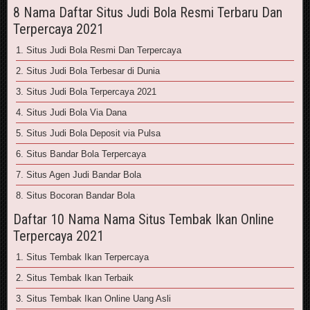
8 Nama Daftar Situs Judi Bola Resmi Terbaru Dan
Terpercaya 2021
1. Situs Judi Bola Resmi Dan Terpercaya
2. Situs Judi Bola Terbesar di Dunia
3. Situs Judi Bola Terpercaya 2021
4. Situs Judi Bola Via Dana
5. Situs Judi Bola Deposit via Pulsa
6. Situs Bandar Bola Terpercaya
7. Situs Agen Judi Bandar Bola
8. Situs Bocoran Bandar Bola
Daftar 10 Nama Nama Situs Tembak Ikan Online
Terpercaya 2021
1. Situs Tembak Ikan Terpercaya
2. Situs Tembak Ikan Terbaik
3. Situs Tembak Ikan Online Uang Asli