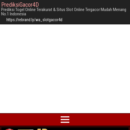
PrediksiGacor4D
Prediksi Togel Online Terakurat & Situs Slot Online Tergacor Mudah Menang
No.1 Indonesia
https://rebrand.ly/wa_slotgacor4d