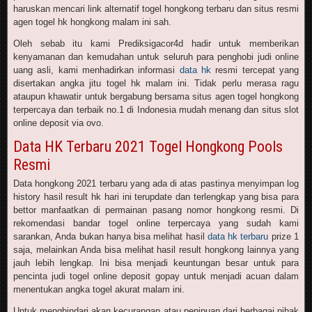
haruskan mencari link alternatif togel hongkong terbaru dan situs resmi
agen togel hk hongkong malam ini sah.
Oleh sebab itu kami Prediksigacor4d hadir untuk memberikan
kenyamanan dan kemudahan untuk seluruh para penghobi judi online
uang asli, kami menhadirkan informasi
data hk
resmi tercepat yang
disertakan angka jitu togel hk malam ini. Tidak perlu merasa ragu
ataupun khawatir untuk bergabung bersama situs agen togel hongkong
terpercaya dan terbaik no.1 di Indonesia mudah menang dan situs slot
online deposit via ovo.
Data HK Terbaru 2021 Togel Hongkong Pools
Resmi
Data hongkong 2021 terbaru yang ada di atas pastinya menyimpan log
history hasil result hk hari ini terupdate dan terlengkap yang bisa para
bettor manfaatkan di permainan pasang nomor hongkong resmi. Di
rekomendasi bandar togel online terpercaya yang sudah kami
sarankan, Anda bukan hanya bisa melihat hasil
data hk terbaru
prize 1
saja, melainkan Anda bisa melihat hasil result hongkong lainnya yang
jauh lebih lengkap. Ini bisa menjadi keuntungan besar untuk para
pencinta judi togel online deposit gopay untuk menjadi acuan dalam
menentukan angka togel akurat malam ini.
Untuk menghindari akan kecurangan atau penipuan dari berbagai pihak