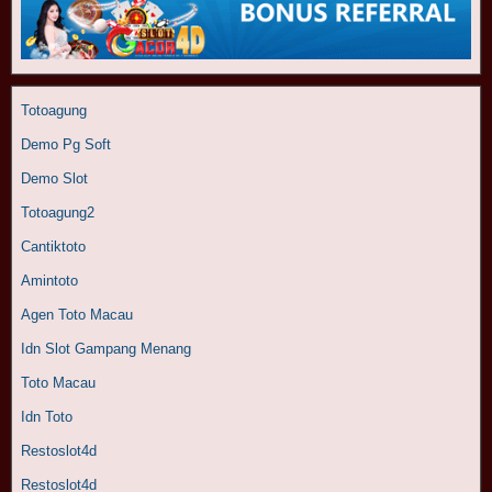
Totoagung
Demo Pg Soft
Demo Slot
Totoagung2
Cantiktoto
Amintoto
Agen Toto Macau
Idn Slot Gampang Menang
Toto Macau
Idn Toto
Restoslot4d
Restoslot4d