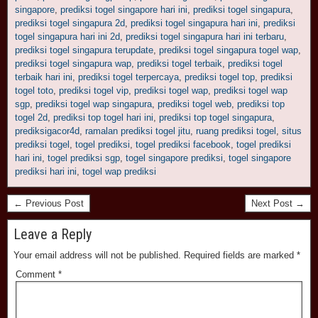
singapore
,
prediksi togel singapore hari ini
,
prediksi togel singapura
,
prediksi togel singapura 2d
,
prediksi togel singapura hari ini
,
prediksi
togel singapura hari ini 2d
,
prediksi togel singapura hari ini terbaru
,
prediksi togel singapura terupdate
,
prediksi togel singapura togel wap
,
prediksi togel singapura wap
,
prediksi togel terbaik
,
prediksi togel
terbaik hari ini
,
prediksi togel terpercaya
,
prediksi togel top
,
prediksi
togel toto
,
prediksi togel vip
,
prediksi togel wap
,
prediksi togel wap
sgp
,
prediksi togel wap singapura
,
prediksi togel web
,
prediksi top
togel 2d
,
prediksi top togel hari ini
,
prediksi top togel singapura
,
prediksigacor4d
,
ramalan prediksi togel jitu
,
ruang prediksi togel
,
situs
prediksi togel
,
togel prediksi
,
togel prediksi facebook
,
togel prediksi
hari ini
,
togel prediksi sgp
,
togel singapore prediksi
,
togel singapore
prediksi hari ini
,
togel wap prediksi
← Previous Post
Next Post →
Leave a Reply
Your email address will not be published.
Required fields are marked
*
Comment
*