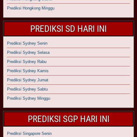
Prediksi Hongkong Minggu
PREDIKSI SD HARI INI
Prediksi Sydney Senin
Prediksi Sydney Selasa
Prediksi Sydney Rabu
Prediksi Sydney Kamis
Prediksi Sydney Jumat
Prediksi Sydney Sabtu
Prediksi Sydney Minggu
PREDIKSI SGP HARI INI
Prediksi Singapore Senin