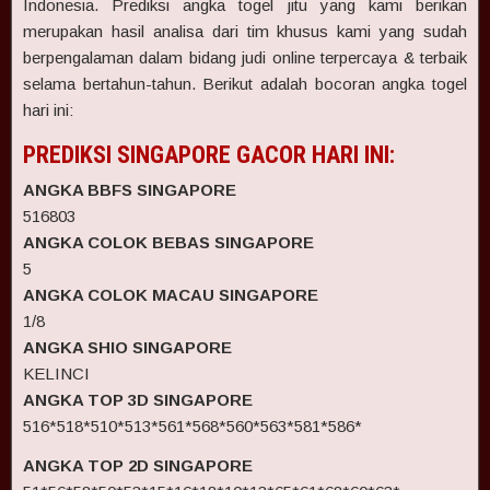
Indonesia. Prediksi angka togel jitu yang kami berikan
merupakan hasil analisa dari tim khusus kami yang sudah
berpengalaman dalam bidang judi online terpercaya & terbaik
selama bertahun-tahun. Berikut adalah bocoran angka togel
hari ini:
PREDIKSI SINGAPORE GACOR HARI INI:
ANGKA BBFS SINGAPORE
516803
ANGKA COLOK BEBAS SINGAPORE
5
ANGKA COLOK MACAU SINGAPORE
1/8
ANGKA SHIO SINGAPORE
KELINCI
ANGKA TOP 3D SINGAPORE
516*518*510*513*561*568*560*563*581*586*
ANGKA TOP 2D SINGAPORE