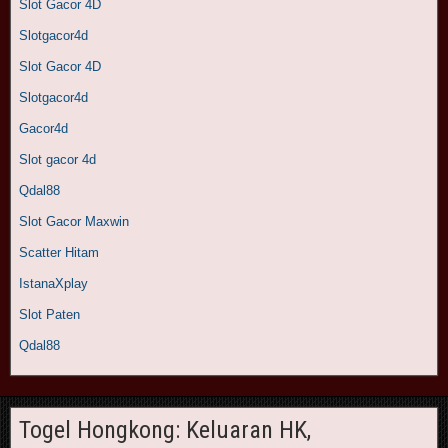
Slot Gacor 4D
Slotgacor4d
Slot Gacor 4D
Slotgacor4d
Gacor4d
Slot gacor 4d
Qdal88
Slot Gacor Maxwin
Scatter Hitam
IstanaXplay
Slot Paten
Qdal88
Togel Hongkong: Keluaran HK,