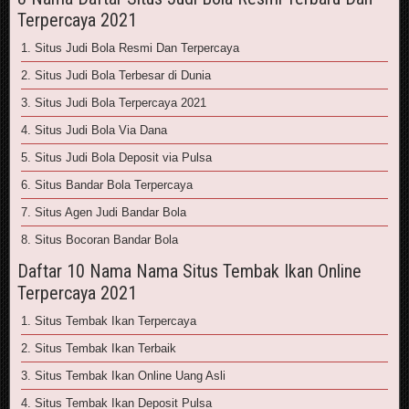
Terpercaya 2021
1. Situs Judi Bola Resmi Dan Terpercaya
2. Situs Judi Bola Terbesar di Dunia
3. Situs Judi Bola Terpercaya 2021
4. Situs Judi Bola Via Dana
5. Situs Judi Bola Deposit via Pulsa
6. Situs Bandar Bola Terpercaya
7. Situs Agen Judi Bandar Bola
8. Situs Bocoran Bandar Bola
Daftar 10 Nama Nama Situs Tembak Ikan Online
Terpercaya 2021
1. Situs Tembak Ikan Terpercaya
2. Situs Tembak Ikan Terbaik
3. Situs Tembak Ikan Online Uang Asli
4. Situs Tembak Ikan Deposit Pulsa