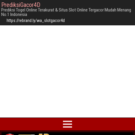
PrediksiGacor4D
Prediksi Togel Online Terakurat & Situs Slot Online Tergacor Mudah Menang
No.1 Indonesia
https://rebrand.ly/wa_slotgacor4d