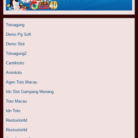
Totoagung
Demo Pg Soft
Demo Slot
Totoagung2
Cantiktoto
Amintoto
Agen Toto Macau
Idn Slot Gampang Menang
Toto Macau
Idn Toto
Restoslot4d
Restoslot4d