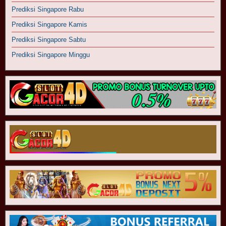
Prediksi Singapore Rabu
Prediksi Singapore Kamis
Prediksi Singapore Sabtu
Prediksi Singapore Minggu