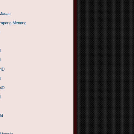
 Macau
ampang Menang
u
d
d
 4D
d
 4D
d
4d