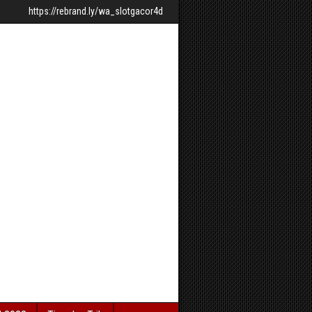
https://rebrand.ly/wa_slotgacor4d