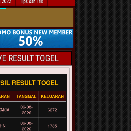
 2022
Tips dan Trik
VE RESULT TOGEL