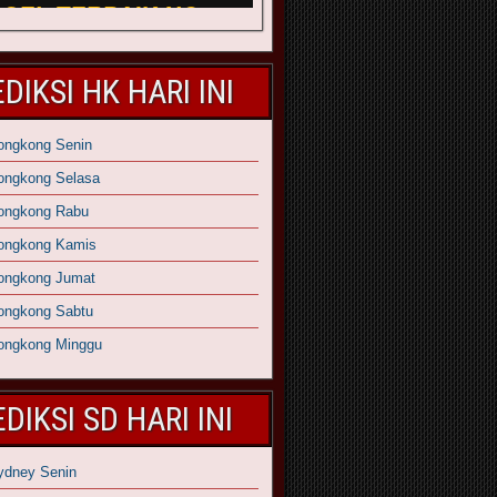
DIKSI HK HARI INI
ongkong Senin
Hongkong Selasa
Hongkong Rabu
Hongkong Kamis
Hongkong Jumat
Hongkong Sabtu
Hongkong Minggu
DIKSI SD HARI INI
ydney Senin