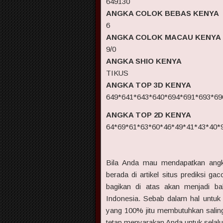
649130
ANGKA COLOK BEBAS KENYA
6
ANGKA COLOK MACAU KENYA
9/0
ANGKA SHIO KENYA
TIKUS
ANGKA TOP 3D KENYA
649*641*643*640*694*691*693*69
ANGKA TOP 2D KENYA
64*69*61*63*60*46*49*41*43*40*
Bila Anda mau mendapatkan angka 
berada di artikel situs prediksi ga
bagikan di atas akan menjadi ba
Indonesia. Sebab dalam hal untu
yang 100% jitu membutuhkan saling
tetap menyarakan Anda untuk selalu