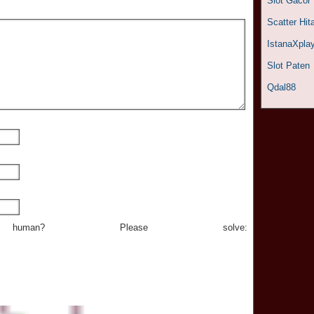
Slot Gacor
Scatter Hi
IstanaXpla
Slot Paten
Qdal88
an? Please solve: