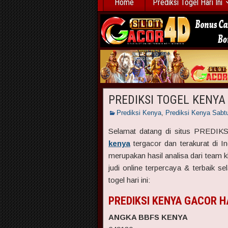
Home
Prediksi Togel Hari Ini
PREDIKSI TOGEL KENYA 
Prediksi Kenya
,
Prediksi Kenya Sabt
Selamat datang di situs PREDI
kenya
tergacor dan terakurat di In
merupakan hasil analisa dari team
judi online terpercaya & terbaik 
togel hari ini:
PREDIKSI KENYA GACOR HA
ANGKA BBFS KENYA