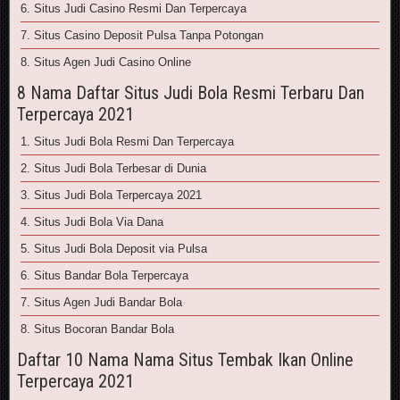
6. Situs Judi Casino Resmi Dan Terpercaya
7. Situs Casino Deposit Pulsa Tanpa Potongan
8. Situs Agen Judi Casino Online
8 Nama Daftar Situs Judi Bola Resmi Terbaru Dan
Terpercaya 2021
1. Situs Judi Bola Resmi Dan Terpercaya
2. Situs Judi Bola Terbesar di Dunia
3. Situs Judi Bola Terpercaya 2021
4. Situs Judi Bola Via Dana
5. Situs Judi Bola Deposit via Pulsa
6. Situs Bandar Bola Terpercaya
7. Situs Agen Judi Bandar Bola
8. Situs Bocoran Bandar Bola
Daftar 10 Nama Nama Situs Tembak Ikan Online
Terpercaya 2021