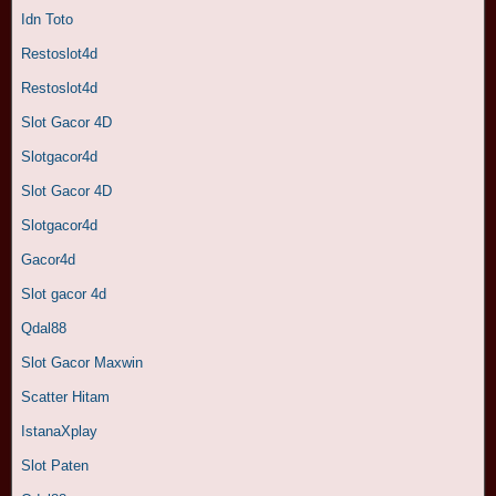
Idn Toto
Restoslot4d
Restoslot4d
Slot Gacor 4D
Slotgacor4d
Slot Gacor 4D
Slotgacor4d
Gacor4d
Slot gacor 4d
Qdal88
Slot Gacor Maxwin
Scatter Hitam
IstanaXplay
Slot Paten