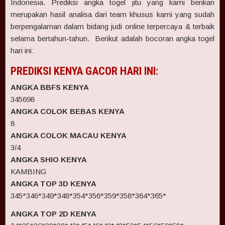
Indonesia. Prediksi angka togel jitu yang kami berikan
merupakan hasil analisa dari team khusus kami yang sudah
berpengalaman dalam bidang judi online terpercaya & terbaik
selama bertahun-tahun. Berikut adalah bocoran angka togel
hari ini:
PREDIKSI KENYA GACOR HARI INI:
ANGKA BBFS KENYA
345698
ANGKA COLOK BEBAS KENYA
8
ANGKA COLOK MACAU KENYA
3/4
ANGKA SHIO KENYA
KAMBING
ANGKA TOP 3D KENYA
345*346*349*348*354*356*359*358*364*365*
ANGKA TOP 2D KENYA