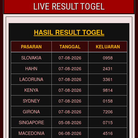
LIVE RESULT TOGEL