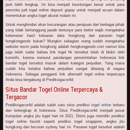
jauh lebih lengkap. Ini bisa menjadi keuntungan besar untuk para
pencinta judi togel online deposit gopay untuk menjadi acuan dalam
menentukan angka togel akurat malam ini.
Untuk menghindari akan kecurangan atau penipuan dari berbagai pihak
yang tidak bertanggung jawab tentunya para bettor wajib mengetahui
kebenaran hasil keluaran data hongkong dari pasaran togel
hongkongpools bukan? Mungkin sebagian orang sudah mengetahui
website resmi pada hongkong adalah hongkongpools.com namun kita
juga telah sadar bahwa link togel hk tersebut telah di blokir oleh
kominfo, karena menurut pandangan pemerintahan Indonesia link
bandar togel tersebut masuk dalam kategori perjudian. Yang mana
sudah kita ketahui bahwa perjudian sangat dilarang di negara
Indonesia. Sebagai pengganti link alternatif togel online terpercaya
Anda bisa bergabung di Prediksigacor4d.
Situs Bandar Togel Online Terpercaya &
Tergacor
Prediksigacor4d adalah salah satu situs prediksi
togel online
terbaru
dan terlengkap di Indonesia. Situs Prediksigacor4d menjadi pusat
kumpulan angka jitu togel hari ini 2021. Disini juga memiliki prediksi
togel online favorit seperti prediksi togel singapore, angka jitu
hongkong dan bocoran sydney hari ini. Pasaran togel tersebut adalah