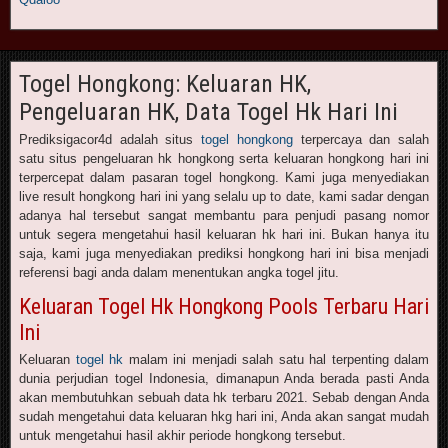
Togel Hongkong: Keluaran HK,
Pengeluaran HK, Data Togel Hk Hari Ini
Prediksigacor4d adalah situs
togel hongkong
terpercaya dan salah
satu situs pengeluaran hk hongkong serta keluaran hongkong hari ini
terpercepat dalam pasaran togel hongkong. Kami juga menyediakan
live result hongkong hari ini yang selalu up to date, kami sadar dengan
adanya hal tersebut sangat membantu para penjudi pasang nomor
untuk segera mengetahui hasil keluaran hk hari ini. Bukan hanya itu
saja, kami juga menyediakan prediksi hongkong hari ini bisa menjadi
referensi bagi anda dalam menentukan angka togel jitu.
Keluaran Togel Hk Hongkong Pools Terbaru Hari
Ini
Keluaran
togel hk
malam ini menjadi salah satu hal terpenting dalam
dunia perjudian togel Indonesia, dimanapun Anda berada pasti Anda
akan membutuhkan sebuah data hk terbaru 2021. Sebab dengan Anda
sudah mengetahui data keluaran hkg hari ini, Anda akan sangat mudah
untuk mengetahui hasil akhir periode hongkong tersebut.