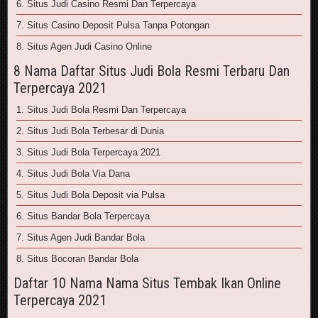
6. Situs Judi Casino Resmi Dan Terpercaya
7. Situs Casino Deposit Pulsa Tanpa Potongan
8. Situs Agen Judi Casino Online
8 Nama Daftar Situs Judi Bola Resmi Terbaru Dan
Terpercaya 2021
1. Situs Judi Bola Resmi Dan Terpercaya
2. Situs Judi Bola Terbesar di Dunia
3. Situs Judi Bola Terpercaya 2021
4. Situs Judi Bola Via Dana
5. Situs Judi Bola Deposit via Pulsa
6. Situs Bandar Bola Terpercaya
7. Situs Agen Judi Bandar Bola
8. Situs Bocoran Bandar Bola
Daftar 10 Nama Nama Situs Tembak Ikan Online
Terpercaya 2021