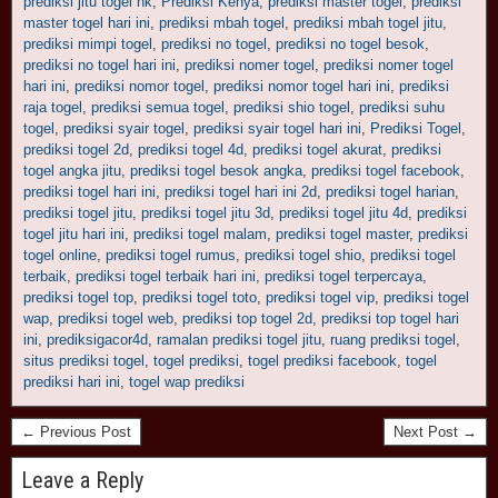
prediksi jitu togel hk
,
Prediksi Kenya
,
prediksi master togel
,
prediksi
master togel hari ini
,
prediksi mbah togel
,
prediksi mbah togel jitu
,
prediksi mimpi togel
,
prediksi no togel
,
prediksi no togel besok
,
prediksi no togel hari ini
,
prediksi nomer togel
,
prediksi nomer togel
hari ini
,
prediksi nomor togel
,
prediksi nomor togel hari ini
,
prediksi
raja togel
,
prediksi semua togel
,
prediksi shio togel
,
prediksi suhu
togel
,
prediksi syair togel
,
prediksi syair togel hari ini
,
Prediksi Togel
,
prediksi togel 2d
,
prediksi togel 4d
,
prediksi togel akurat
,
prediksi
togel angka jitu
,
prediksi togel besok angka
,
prediksi togel facebook
,
prediksi togel hari ini
,
prediksi togel hari ini 2d
,
prediksi togel harian
,
prediksi togel jitu
,
prediksi togel jitu 3d
,
prediksi togel jitu 4d
,
prediksi
togel jitu hari ini
,
prediksi togel malam
,
prediksi togel master
,
prediksi
togel online
,
prediksi togel rumus
,
prediksi togel shio
,
prediksi togel
terbaik
,
prediksi togel terbaik hari ini
,
prediksi togel terpercaya
,
prediksi togel top
,
prediksi togel toto
,
prediksi togel vip
,
prediksi togel
wap
,
prediksi togel web
,
prediksi top togel 2d
,
prediksi top togel hari
ini
,
prediksigacor4d
,
ramalan prediksi togel jitu
,
ruang prediksi togel
,
situs prediksi togel
,
togel prediksi
,
togel prediksi facebook
,
togel
prediksi hari ini
,
togel wap prediksi
← Previous Post
Next Post →
Leave a Reply