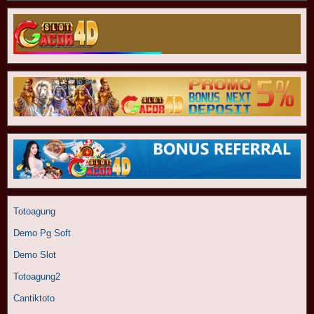
Totoagung
Demo Pg Soft
Demo Slot
Totoagung2
Cantiktoto