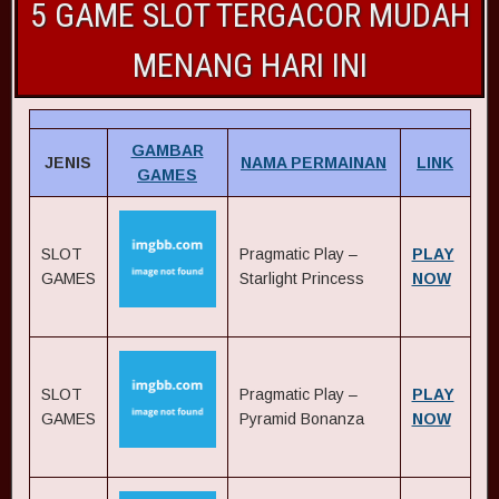
5 GAME SLOT TERGACOR MUDAH
MENANG HARI INI
GAMBAR
JENIS
NAMA PERMAINAN
LINK
GAMES
SLOT
Pragmatic Play –
PLAY
GAMES
Starlight Princess
NOW
SLOT
Pragmatic Play –
PLAY
GAMES
Pyramid Bonanza
NOW