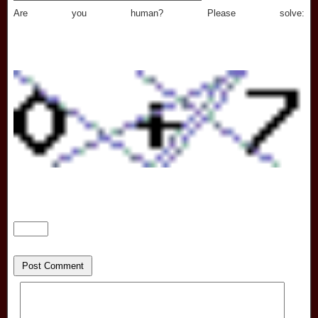
Are you human? Please solve: