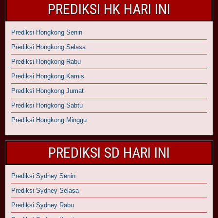
PREDIKSI HK HARI INI
Prediksi Hongkong Senin
Prediksi Hongkong Selasa
Prediksi Hongkong Rabu
Prediksi Hongkong Kamis
Prediksi Hongkong Jumat
Prediksi Hongkong Sabtu
Prediksi Hongkong Minggu
PREDIKSI SD HARI INI
Prediksi Sydney Senin
Prediksi Sydney Selasa
Prediksi Sydney Rabu