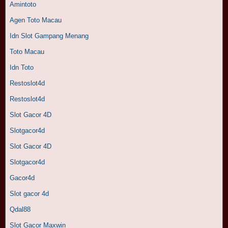
Amintoto
Agen Toto Macau
Idn Slot Gampang Menang
Toto Macau
Idn Toto
Restoslot4d
Restoslot4d
Slot Gacor 4D
Slotgacor4d
Slot Gacor 4D
Slotgacor4d
Gacor4d
Slot gacor 4d
Qdal88
Slot Gacor Maxwin