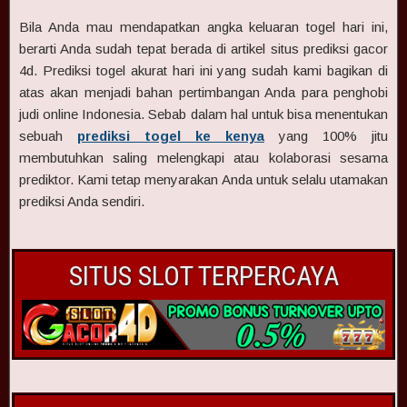
Bila Anda mau mendapatkan angka keluaran togel hari ini,
berarti Anda sudah tepat berada di artikel situs prediksi gacor
4d. Prediksi togel akurat hari ini yang sudah kami bagikan di
atas akan menjadi bahan pertimbangan Anda para penghobi
judi online Indonesia. Sebab dalam hal untuk bisa menentukan
sebuah
prediksi togel ke kenya
yang 100% jitu
membutuhkan saling melengkapi atau kolaborasi sesama
prediktor. Kami tetap menyarakan Anda untuk selalu utamakan
prediksi Anda sendiri.
SITUS SLOT TERPERCAYA