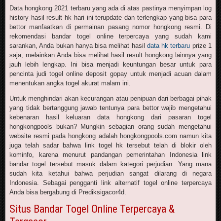
Data hongkong 2021 terbaru yang ada di atas pastinya menyimpan log
history hasil result hk hari ini terupdate dan terlengkap yang bisa para
bettor manfaatkan di permainan pasang nomor hongkong resmi. Di
rekomendasi bandar togel online terpercaya yang sudah kami
sarankan, Anda bukan hanya bisa melihat hasil
data hk terbaru
prize 1
saja, melainkan Anda bisa melihat hasil result hongkong lainnya yang
jauh lebih lengkap. Ini bisa menjadi keuntungan besar untuk para
pencinta judi togel online deposit gopay untuk menjadi acuan dalam
menentukan angka togel akurat malam ini.
Untuk menghindari akan kecurangan atau penipuan dari berbagai pihak
yang tidak bertanggung jawab tentunya para bettor wajib mengetahui
kebenaran hasil keluaran data hongkong dari pasaran togel
hongkongpools bukan? Mungkin sebagian orang sudah mengetahui
website resmi pada hongkong adalah hongkongpools.com namun kita
juga telah sadar bahwa link togel hk tersebut telah di blokir oleh
kominfo, karena menurut pandangan pemerintahan Indonesia link
bandar togel tersebut masuk dalam kategori perjudian. Yang mana
sudah kita ketahui bahwa perjudian sangat dilarang di negara
Indonesia. Sebagai pengganti link alternatif togel online terpercaya
Anda bisa bergabung di Prediksigacor4d.
Situs Bandar Togel Online Terpercaya &