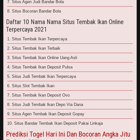
7. Situs Agen Judi Bandar Bola
8. Situs Bocoran Bandar Bola
Daftar 10 Nama Nama Situs Tembak Ikan Online
Terpercaya 2021
1. Situs Tembak Ikan Terpercaya
2. Situs Tembak Ikan Terbaik
3. Situs Tembak Ikan Online Uang Asli
4. Situs Tembak Ikan Deposit Pulsa
5. Situs Judi Tembak Ikan Terpercaya
6. Situs Slot Tembak Ikan
7. Situs Tembak Ikan Deposit Ovo
8. Situs Judi Tembak Ikan Depo Via Dana
9. Situs Agen Tembak Ikan Deposit Gopay
10. Situs Bandar Tembak Ikan Deposit Pakai Linkaja
Prediksi Togel Hari Ini Dan Bocoran Angka Jitu