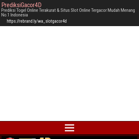
PrediksiGacor4D
Prediksi Togel Online Terakurat & Situs Slot Online Tergacor Mudah Menang
No.1 Indonesia
https://rebrand.ly/wa_slotgacor4d