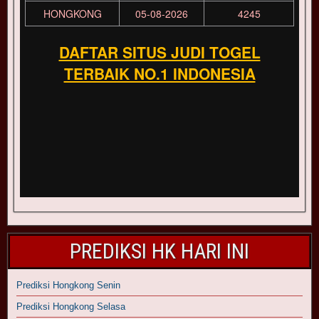
PREDIKSI HK HARI INI
Prediksi Hongkong Senin
Prediksi Hongkong Selasa