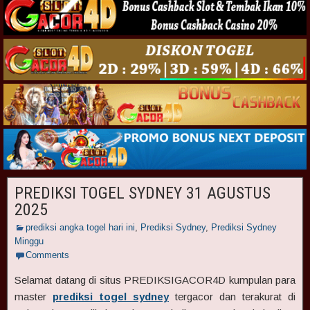
PREDIKSI TOGEL SYDNEY 31 AGUSTUS
2025
prediksi angka togel hari ini
,
Prediksi Sydney
,
Prediksi Sydney
Minggu
Comments
Selamat datang di situs PREDIKSIGACOR4D kumpulan para
master
prediksi togel sydney
tergacor dan terakurat di