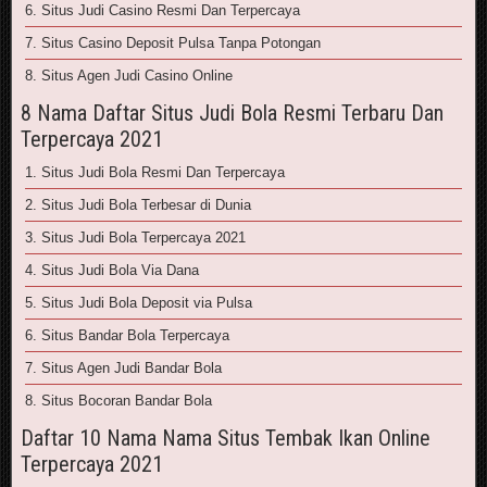
6. Situs Judi Casino Resmi Dan Terpercaya
7. Situs Casino Deposit Pulsa Tanpa Potongan
8. Situs Agen Judi Casino Online
8 Nama Daftar Situs Judi Bola Resmi Terbaru Dan
Terpercaya 2021
1. Situs Judi Bola Resmi Dan Terpercaya
2. Situs Judi Bola Terbesar di Dunia
3. Situs Judi Bola Terpercaya 2021
4. Situs Judi Bola Via Dana
5. Situs Judi Bola Deposit via Pulsa
6. Situs Bandar Bola Terpercaya
7. Situs Agen Judi Bandar Bola
8. Situs Bocoran Bandar Bola
Daftar 10 Nama Nama Situs Tembak Ikan Online
Terpercaya 2021