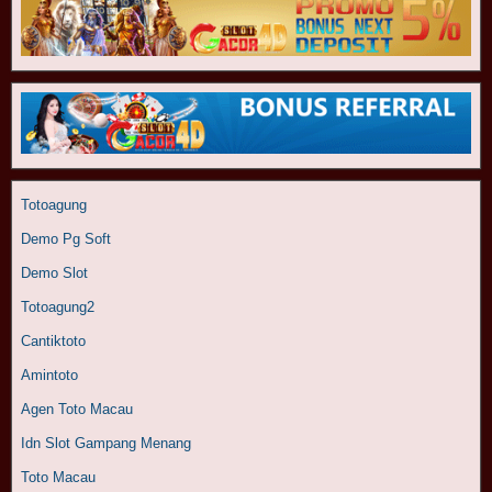
Totoagung
Demo Pg Soft
Demo Slot
Totoagung2
Cantiktoto
Amintoto
Agen Toto Macau
Idn Slot Gampang Menang
Toto Macau