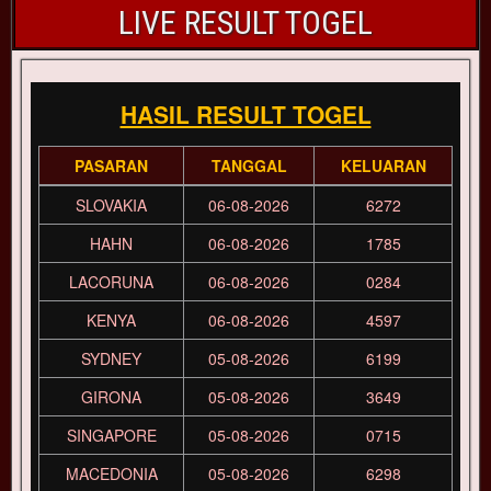
LIVE RESULT TOGEL