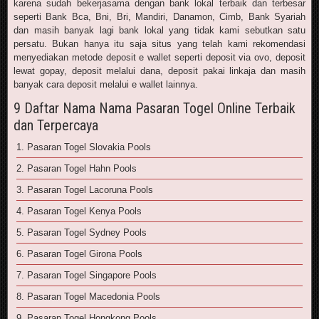
karena sudah bekerjasama dengan bank lokal terbaik dan terbesar
seperti Bank Bca, Bni, Bri, Mandiri, Danamon, Cimb, Bank Syariah
dan masih banyak lagi bank lokal yang tidak kami sebutkan satu
persatu. Bukan hanya itu saja situs yang telah kami rekomendasi
menyediakan metode deposit e wallet seperti deposit via ovo, deposit
lewat gopay, deposit melalui dana, deposit pakai linkaja dan masih
banyak cara deposit melalui e wallet lainnya.
9 Daftar Nama Nama Pasaran Togel Online Terbaik
dan Terpercaya
1. Pasaran Togel Slovakia Pools
2. Pasaran Togel Hahn Pools
3. Pasaran Togel Lacoruna Pools
4. Pasaran Togel Kenya Pools
5. Pasaran Togel Sydney Pools
6. Pasaran Togel Girona Pools
7. Pasaran Togel Singapore Pools
8. Pasaran Togel Macedonia Pools
9. Pasaran Togel Hongkong Pools