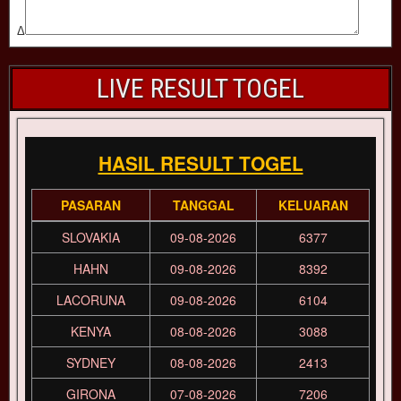
Δ
LIVE RESULT TOGEL