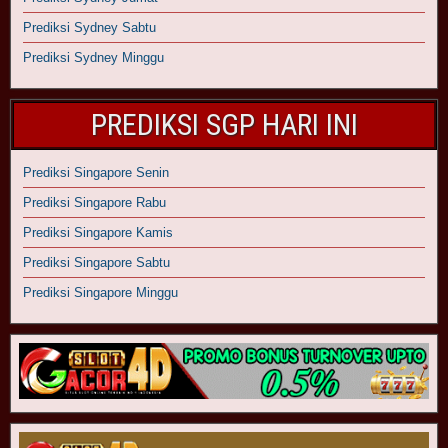
Prediksi Sydney Sabtu
Prediksi Sydney Minggu
PREDIKSI SGP HARI INI
Prediksi Singapore Senin
Prediksi Singapore Rabu
Prediksi Singapore Kamis
Prediksi Singapore Sabtu
Prediksi Singapore Minggu