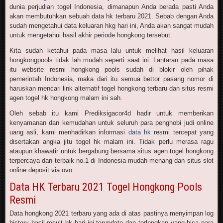
dunia perjudian togel Indonesia, dimanapun Anda berada pasti Anda
akan membutuhkan sebuah data hk terbaru 2021. Sebab dengan Anda
sudah mengetahui data keluaran hkg hari ini, Anda akan sangat mudah
untuk mengetahui hasil akhir periode hongkong tersebut.
Kita sudah ketahui pada masa lalu untuk melihat hasil keluaran
hongkongpools tidak lah mudah seperti saat ini. Lantaran pada masa
itu website resmi hongkong pools sudah di blokir oleh pihak
pemerintah Indonesia, maka dari itu semua bettor pasang nomor di
haruskan mencari link alternatif togel hongkong terbaru dan situs resmi
agen togel hk hongkong malam ini sah.
Oleh sebab itu kami Prediksigacor4d hadir untuk memberikan
kenyamanan dan kemudahan untuk seluruh para penghobi judi online
uang asli, kami menhadirkan informasi
data hk
resmi tercepat yang
disertakan angka jitu togel hk malam ini. Tidak perlu merasa ragu
ataupun khawatir untuk bergabung bersama situs agen togel hongkong
terpercaya dan terbaik no.1 di Indonesia mudah menang dan situs slot
online deposit via ovo.
Data HK Terbaru 2021 Togel Hongkong Pools
Resmi
Data hongkong 2021 terbaru yang ada di atas pastinya menyimpan log
history hasil result hk hari ini terupdate dan terlengkap yang bisa para