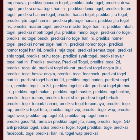
terpercaya
,
prediksi bocoran togel
,
prediksi bola togel
,
prediksi dewa
togel
,
prediksi dewa togel hari ini
,
prediksi dunia togel
,
prediksi forum
togel
,
prediksi hari ini togel
,
prediksi harian togel
,
prediksi jitu togel
,
prediksi jitu togel hari ini
,
prediksi jitu togel harian
,
prediksi jitu togel
hk
,
prediksi master togel
,
prediksi master togel hari ini
,
prediksi mbah
togel
,
prediksi mbah togel jitu
,
prediksi mimpi togel
,
prediksi no togel
,
prediksi no togel besok
,
prediksi no togel hari ini
,
prediksi nomer
togel
,
prediksi nomer togel hari ini
,
prediksi nomor togel
,
prediksi
nomor togel hari ini
,
prediksi raja togel
,
prediksi semua togel
,
prediksi
shio togel
,
prediksi suhu togel
,
prediksi syair togel
,
prediksi syair
togel hari ini
,
Prediksi sydney
,
Prediksi Togel
,
prediksi togel 2d
,
prediksi togel 4d
,
prediksi togel akurat
,
prediksi togel angka jitu
,
prediksi togel besok angka
,
prediksi togel facebook
,
prediksi togel
hari ini
,
prediksi togel hari ini 2d
,
prediksi togel harian
,
prediksi togel
jitu
,
prediksi togel jitu 3d
,
prediksi togel jitu 4d
,
prediksi togel jitu hari
ini
,
prediksi togel malam
,
prediksi togel master
,
prediksi togel online
,
prediksi togel rumus
,
prediksi togel shio
,
prediksi togel terbaik
,
prediksi togel terbaik hari ini
,
prediksi togel terpercaya
,
prediksi togel
top
,
prediksi togel toto
,
prediksi togel vip
,
prediksi togel wap
,
prediksi
togel web
,
prediksi top togel 2d
,
prediksi top togel hari ini
,
prediksigacor4d
,
ramalan prediksi togel jitu
,
ruang prediksi togel
,
SD
ahli prediksi togel
,
situs prediksi togel
,
togel prediksi
,
togel prediksi
facebook
,
togel prediksi hari ini
,
togel wap prediksi