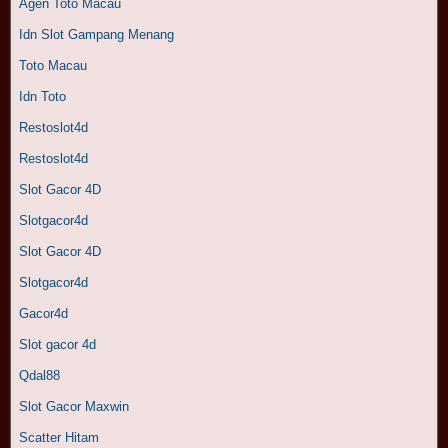
Agen Toto Macau
Idn Slot Gampang Menang
Toto Macau
Idn Toto
Restoslot4d
Restoslot4d
Slot Gacor 4D
Slotgacor4d
Slot Gacor 4D
Slotgacor4d
Gacor4d
Slot gacor 4d
Qdal88
Slot Gacor Maxwin
Scatter Hitam