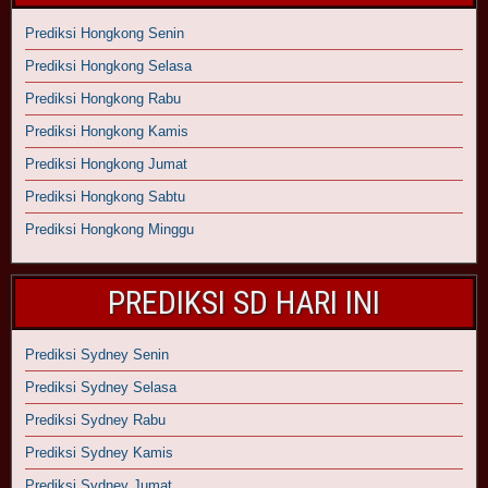
Prediksi Hongkong Senin
Prediksi Hongkong Selasa
Prediksi Hongkong Rabu
Prediksi Hongkong Kamis
Prediksi Hongkong Jumat
Prediksi Hongkong Sabtu
Prediksi Hongkong Minggu
PREDIKSI SD HARI INI
Prediksi Sydney Senin
Prediksi Sydney Selasa
Prediksi Sydney Rabu
Prediksi Sydney Kamis
Prediksi Sydney Jumat