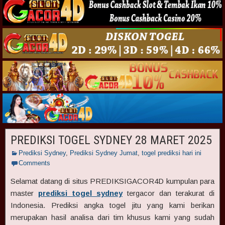
PREDIKSI TOGEL SYDNEY 28 MARET 2025
Prediksi Sydney
,
Prediksi Sydney Jumat
,
togel prediksi hari ini
Comments
Selamat datang di situs PREDIKSIGACOR4D kumpulan para
master
prediksi togel sydney
tergacor dan terakurat di
Indonesia. Prediksi angka togel jitu yang kami berikan
merupakan hasil analisa dari tim khusus kami yang sudah