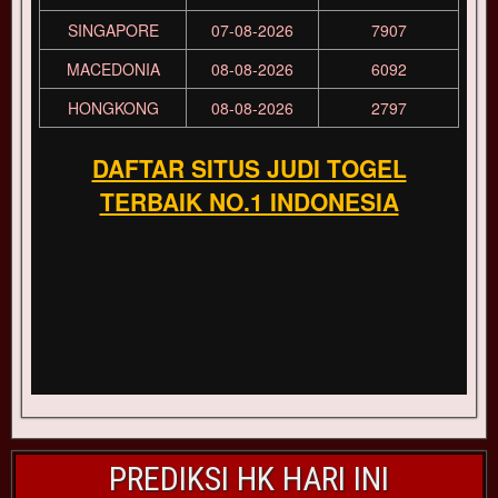
PREDIKSI HK HARI INI