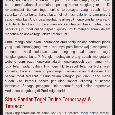
bettor manfaatkan di permainan pasang nomor hongkong resmi. Di
rekomendasi bandar togel online terpercaya yang sudah kami
sarankan, Anda bukan hanya bisa melihat hasil
data hk terbaru
prize 1
saja, melainkan Anda bisa melihat hasil result hongkong lainnya yang
jauh lebih lengkap. Ini bisa menjadi keuntungan besar untuk para
pencinta judi togel online deposit gopay untuk menjadi acuan dalam
menentukan angka togel akurat malam ini.
Untuk menghindari akan kecurangan atau penipuan dari berbagai pihak
yang tidak bertanggung jawab tentunya para bettor wajib mengetahui
kebenaran hasil keluaran data hongkong dari pasaran togel
hongkongpools bukan? Mungkin sebagian orang sudah mengetahui
website resmi pada hongkong adalah hongkongpools.com namun kita
juga telah sadar bahwa link togel hk tersebut telah di blokir oleh
kominfo, karena menurut pandangan pemerintahan Indonesia link
bandar togel tersebut masuk dalam kategori perjudian. Yang mana
sudah kita ketahui bahwa perjudian sangat dilarang di negara
Indonesia. Sebagai pengganti link alternatif togel online terpercaya
Anda bisa bergabung di Prediksigacor4d.
Situs Bandar Togel Online Terpercaya &
Tergacor
Prediksigacor4d adalah salah satu situs prediksi
togel online
terbaru