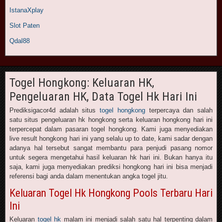
IstanaXplay
Slot Paten
Qdal88
Togel Hongkong: Keluaran HK,
Pengeluaran HK, Data Togel Hk Hari Ini
Prediksigacor4d adalah situs
togel hongkong
terpercaya dan salah
satu situs pengeluaran hk hongkong serta keluaran hongkong hari ini
terpercepat dalam pasaran togel hongkong. Kami juga menyediakan
live result hongkong hari ini yang selalu up to date, kami sadar dengan
adanya hal tersebut sangat membantu para penjudi pasang nomor
untuk segera mengetahui hasil keluaran hk hari ini. Bukan hanya itu
saja, kami juga menyediakan prediksi hongkong hari ini bisa menjadi
referensi bagi anda dalam menentukan angka togel jitu.
Keluaran Togel Hk Hongkong Pools Terbaru Hari
Ini
Keluaran
togel hk
malam ini menjadi salah satu hal terpenting dalam