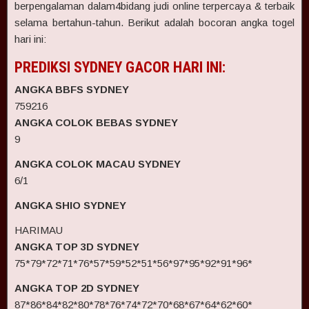
berpengalaman dalam4bidang judi online terpercaya & terbaik
selama bertahun-tahun. Berikut adalah bocoran angka togel
hari ini:
PREDIKSI SYDNEY GACOR HARI INI:
ANGKA BBFS SYDNEY
759216
ANGKA COLOK BEBAS SYDNEY
9
ANGKA COLOK MACAU SYDNEY
6/1
ANGKA SHIO SYDNEY
HARIMAU
ANGKA TOP 3D SYDNEY
75*79*72*71*76*57*59*52*51*56*97*95*92*91*96*
ANGKA TOP 2D SYDNEY
87*86*84*82*80*78*76*74*72*70*68*67*64*62*60*