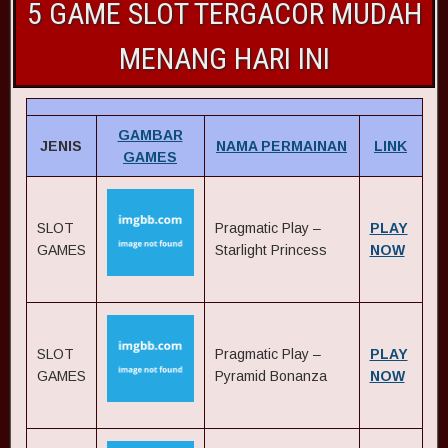
5 GAME SLOT TERGACOR MUDAH
MENANG HARI INI
GAMBAR
JENIS
NAMA PERMAINAN
LINK
GAMES
SLOT
Pragmatic Play –
PLAY
GAMES
Starlight Princess
NOW
SLOT
Pragmatic Play –
PLAY
GAMES
Pyramid Bonanza
NOW