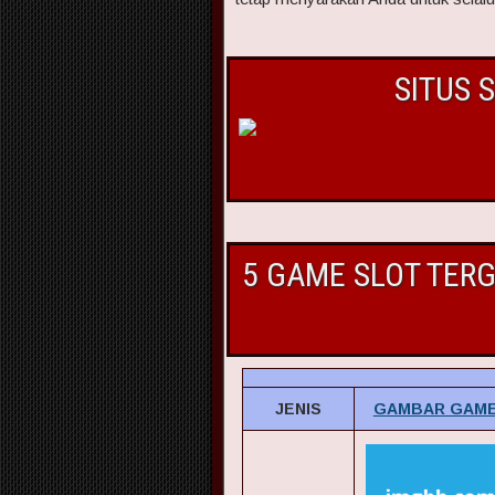
SITUS 
5 GAME SLOT TER
JENIS
GAMBAR GAM