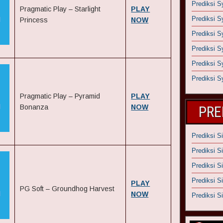
Prediksi S
Pragmatic Play – Starlight
PLAY
Prediksi 
Princess
NOW
Prediksi 
Prediksi 
Prediksi S
Prediksi 
Pragmatic Play – Pyramid
PLAY
Bonanza
NOW
PRE
Prediksi S
Prediksi S
Prediksi S
Prediksi S
PLAY
PG Soft – Groundhog Harvest
NOW
Prediksi S