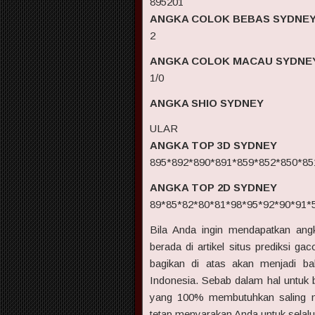
895201
ANGKA COLOK BEBAS SYDNE
2
ANGKA COLOK MACAU SYDNE
1/0
ANGKA SHIO SYDNEY
ULAR
ANGKA TOP 3D SYDNEY
895*892*890*891*859*852*850*85
ANGKA TOP 2D SYDNEY
89*85*82*80*81*98*95*92*90*91*
Bila Anda ingin mendapatkan angka
berada di artikel situs prediksi ga
bagikan di atas akan menjadi ba
Indonesia. Sebab dalam hal untuk
yang 100% membutuhkan saling me
tetap menyarakan Anda untuk selalu