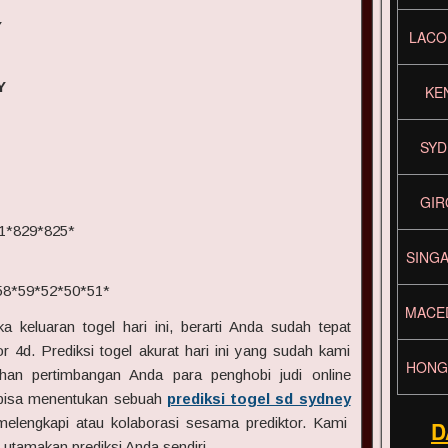
Y
Y
1*829*825*
58*59*52*50*51*
 keluaran togel hari ini, berarti Anda sudah tepat
cor 4d. Prediksi togel akurat hari ini yang sudah kami
han pertimbangan Anda para penghobi judi online
 bisa menentukan sebuah
prediksi togel sd sydney
lengkapi atau kolaborasi sesama prediktor. Kami
 utamakan prediksi Anda sendiri.