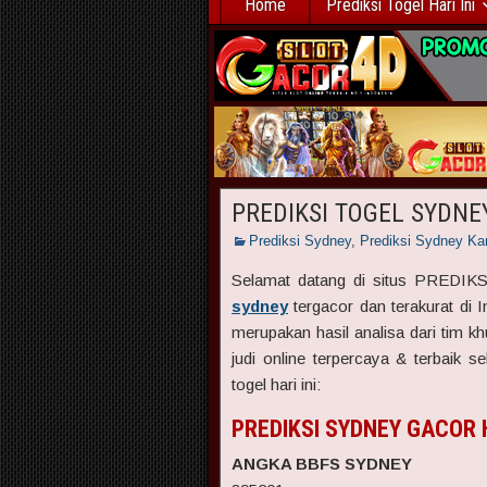
Home
Prediksi Togel Hari Ini
PREDIKSI TOGEL SYDNE
Prediksi Sydney
,
Prediksi Sydney Ka
Selamat datang di situs PREDI
sydney
tergacor dan terakurat di I
merupakan hasil analisa dari tim
judi online terpercaya & terbaik 
togel hari ini:
PREDIKSI SYDNEY GACOR H
ANGKA BBFS SYDNEY