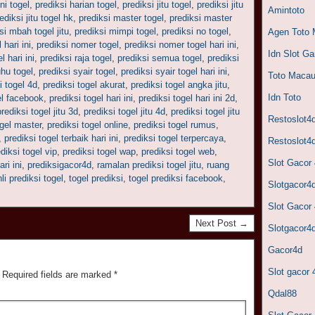
ini togel
,
prediksi harian togel
,
prediksi jitu togel
,
prediksi jitu
Amintoto
ediksi jitu togel hk
,
prediksi master togel
,
prediksi master
si mbah togel jitu
,
prediksi mimpi togel
,
prediksi no togel
,
Agen Toto
 hari ini
,
prediksi nomer togel
,
prediksi nomer togel hari ini
,
Idn Slot G
 hari ini
,
prediksi raja togel
,
prediksi semua togel
,
prediksi
uhu togel
,
prediksi syair togel
,
prediksi syair togel hari ini
,
Toto Maca
i togel 4d
,
prediksi togel akurat
,
prediksi togel angka jitu
,
Idn Toto
el facebook
,
prediksi togel hari ini
,
prediksi togel hari ini 2d
,
prediksi togel jitu 3d
,
prediksi togel jitu 4d
,
prediksi togel jitu
Restoslot4
ogel master
,
prediksi togel online
,
prediksi togel rumus
,
,
prediksi togel terbaik hari ini
,
prediksi togel terpercaya
,
Restoslot4
diksi togel vip
,
prediksi togel wap
,
prediksi togel web
,
Slot Gacor
ri ini
,
prediksigacor4d
,
ramalan prediksi togel jitu
,
ruang
li prediksi togel
,
togel prediksi
,
togel prediksi facebook
,
Slotgacor4
Slot Gacor
Next Post →
Slotgacor4
Gacor4d
Slot gacor 
Required fields are marked
*
Qdal88