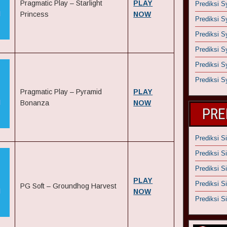
Pragmatic Play – Starlight
PLAY
Prediksi S
Princess
NOW
Prediksi 
Prediksi 
Prediksi 
Prediksi S
Prediksi 
Pragmatic Play – Pyramid
PLAY
Bonanza
NOW
PRE
Prediksi S
Prediksi S
Prediksi S
PLAY
Prediksi S
PG Soft – Groundhog Harvest
NOW
Prediksi S