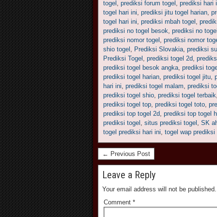
togel
,
prediksi forum togel
,
prediksi hari 
togel hari ini
,
prediksi jitu togel harian
,
pr
togel hari ini
,
prediksi mbah togel
,
predik
prediksi no togel besok
,
prediksi no togel
prediksi nomor togel
,
prediksi nomor togel
shio togel
,
Prediksi Slovakia
,
prediksi s
Prediksi Togel
,
prediksi togel 2d
,
prediks
prediksi togel besok angka
,
prediksi tog
prediksi togel harian
,
prediksi togel jitu
,
hari ini
,
prediksi togel malam
,
prediksi t
prediksi togel shio
,
prediksi togel terbaik
prediksi togel top
,
prediksi togel toto
,
pre
prediksi top togel 2d
,
prediksi top togel ha
prediksi togel
,
situs prediksi togel
,
SK ah
togel prediksi hari ini
,
togel wap prediksi
← Previous Post
Leave a Reply
Your email address will not be published.
Comment
*