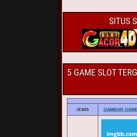
SITUS 
5 GAME SLOT TER
JENIS
GAMBAR GAM