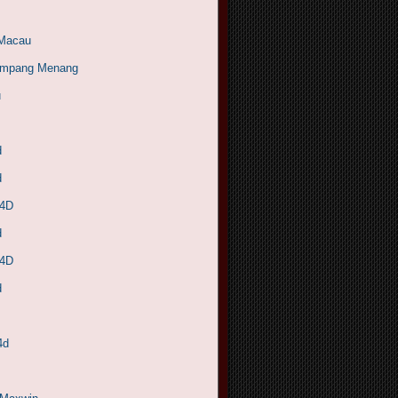
 Macau
ampang Menang
u
d
d
 4D
d
 4D
d
4d