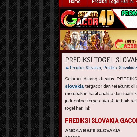
Home
Prediksi Togel Hari Ini
PREDIKSI TOGEL SLOVA
Prediksi Slovakia
,
Prediksi Slovakia 
Selamat datang di situs PREDI
slovakia
tergacor dan terakurat di 
merupakan hasil analisa dari team
judi online terpercaya & terbaik 
togel hari ini:
PREDIKSI SLOVAKIA GACOR
ANGKA BBFS SLOVAKIA