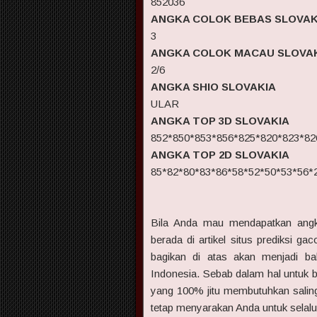
852036
ANGKA COLOK BEBAS SLOVAK
3
ANGKA COLOK MACAU SLOVA
2/6
ANGKA SHIO SLOVAKIA
ULAR
ANGKA TOP 3D SLOVAKIA
852*850*853*856*825*820*823*82
ANGKA TOP 2D SLOVAKIA
85*82*80*83*86*58*52*50*53*56*
Bila Anda mau mendapatkan angka 
berada di artikel situs prediksi ga
bagikan di atas akan menjadi ba
Indonesia. Sebab dalam hal untuk
yang 100% jitu membutuhkan saling
tetap menyarakan Anda untuk selalu