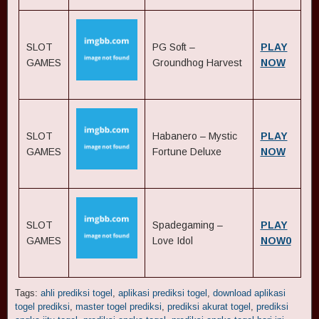
SLOT
PG Soft –
PLAY
GAMES
Groundhog Harvest
NOW
SLOT
Habanero – Mystic
PLAY
GAMES
Fortune Deluxe
NOW
SLOT
Spadegaming –
PLAY
GAMES
Love Idol
NOW0
Tags:
ahli prediksi togel
,
aplikasi prediksi togel
,
download aplikasi
togel prediksi
,
master togel prediksi
,
prediksi akurat togel
,
prediksi