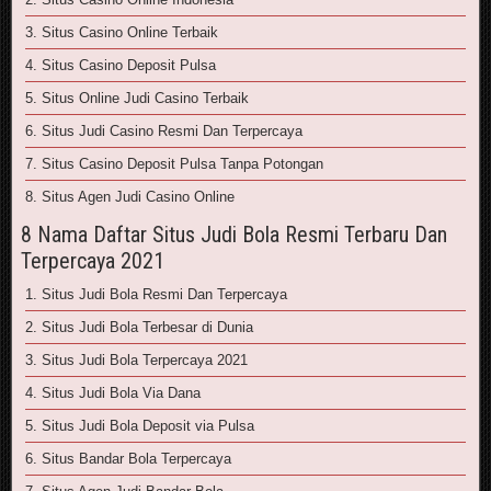
3. Situs Casino Online Terbaik
4. Situs Casino Deposit Pulsa
5. Situs Online Judi Casino Terbaik
6. Situs Judi Casino Resmi Dan Terpercaya
7. Situs Casino Deposit Pulsa Tanpa Potongan
8. Situs Agen Judi Casino Online
8 Nama Daftar Situs Judi Bola Resmi Terbaru Dan
Terpercaya 2021
1. Situs Judi Bola Resmi Dan Terpercaya
2. Situs Judi Bola Terbesar di Dunia
3. Situs Judi Bola Terpercaya 2021
4. Situs Judi Bola Via Dana
5. Situs Judi Bola Deposit via Pulsa
6. Situs Bandar Bola Terpercaya