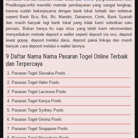
Prediksigacor4d memiliki metode pembayaran yang sangat lengkap,
karena sudah bekerjasama dengan bank lokal terbaik dan terbesar
seperti Bank Bca, Bni, Bri, Mandiri, Danamon, Cimb, Bank Syariah
dan masih banyak lagi bank lokal yang tidak kami sebutkan satu
persatu. Bukan hanya itu saja situs yang telah kami rekomendasi
menyediakan metode deposit e wallet seperti deposit via ovo, deposit
lewat gopay, deposit melalui dana, deposit pakai linkaja dan masih
banyak cara deposit melalui e wallet lainnya.
9 Daftar Nama Nama Pasaran Togel Online Terbaik
dan Terpercaya
1. Pasaran Togel Slovakia Pools
2. Pasaran Togel Hahn Pools
3. Pasaran Togel Lacoruna Pools
4. Pasaran Togel Kenya Pools
5. Pasaran Togel Sydney Pools
6. Pasaran Togel Girona Pools
7. Pasaran Togel Singapore Pools
8. Pasaran Togel Macedonia Pools