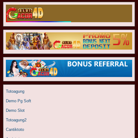
Totoagung
Demo Pg Soft
Demo Slot
Totoagung2
Cantiktoto