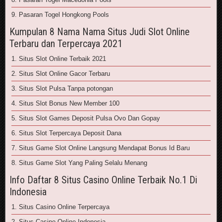
9. Pasaran Togel Hongkong Pools
Kumpulan 8 Nama Nama Situs Judi Slot Online
Terbaru dan Terpercaya 2021
1. Situs Slot Online Terbaik 2021
2. Situs Slot Online Gacor Terbaru
3. Situs Slot Pulsa Tanpa potongan
4. Situs Slot Bonus New Member 100
5. Situs Slot Games Deposit Pulsa Ovo Dan Gopay
6. Situs Slot Terpercaya Deposit Dana
7. Situs Game Slot Online Langsung Mendapat Bonus Id Baru
8. Situs Game Slot Yang Paling Selalu Menang
Info Daftar 8 Situs Casino Online Terbaik No.1 Di
Indonesia
1. Situs Casino Online Terpercaya
2. Situs Casino Online Indonesia