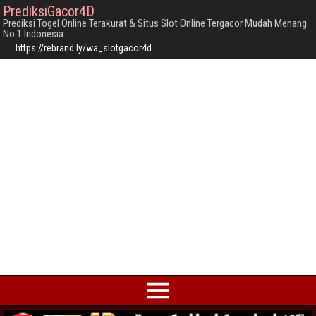
PrediksiGacor4D
Prediksi Togel Online Terakurat & Situs Slot Online Tergacor Mudah Menang
No.1 Indonesia
https://rebrand.ly/wa_slotgacor4d