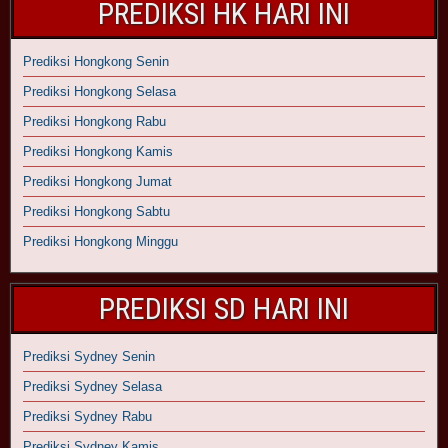
PREDIKSI HK HARI INI
Prediksi Hongkong Senin
Prediksi Hongkong Selasa
Prediksi Hongkong Rabu
Prediksi Hongkong Kamis
Prediksi Hongkong Jumat
Prediksi Hongkong Sabtu
Prediksi Hongkong Minggu
PREDIKSI SD HARI INI
Prediksi Sydney Senin
Prediksi Sydney Selasa
Prediksi Sydney Rabu
Prediksi Sydney Kamis