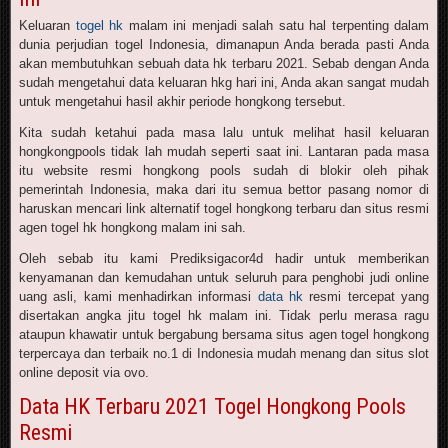
Keluaran
togel hk
malam ini menjadi salah satu hal terpenting dalam
dunia perjudian togel Indonesia, dimanapun Anda berada pasti Anda
akan membutuhkan sebuah data hk terbaru 2021. Sebab dengan Anda
sudah mengetahui data keluaran hkg hari ini, Anda akan sangat mudah
untuk mengetahui hasil akhir periode hongkong tersebut.
Kita sudah ketahui pada masa lalu untuk melihat hasil keluaran
hongkongpools tidak lah mudah seperti saat ini. Lantaran pada masa
itu website resmi hongkong pools sudah di blokir oleh pihak
pemerintah Indonesia, maka dari itu semua bettor pasang nomor di
haruskan mencari link alternatif togel hongkong terbaru dan situs resmi
agen togel hk hongkong malam ini sah.
Oleh sebab itu kami Prediksigacor4d hadir untuk memberikan
kenyamanan dan kemudahan untuk seluruh para penghobi judi online
uang asli, kami menhadirkan informasi
data hk
resmi tercepat yang
disertakan angka jitu togel hk malam ini. Tidak perlu merasa ragu
ataupun khawatir untuk bergabung bersama situs agen togel hongkong
terpercaya dan terbaik no.1 di Indonesia mudah menang dan situs slot
online deposit via ovo.
Data HK Terbaru 2021 Togel Hongkong Pools
Resmi