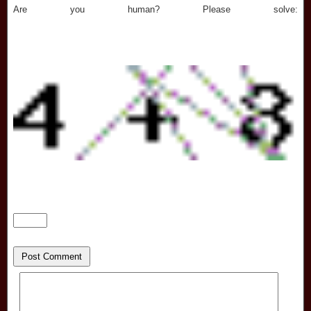
Are you human? Please solve: