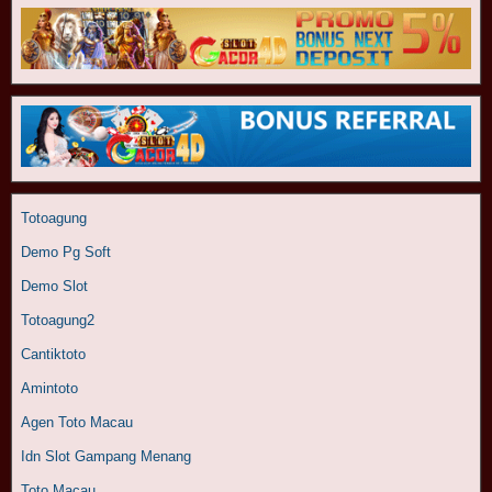
Totoagung
Demo Pg Soft
Demo Slot
Totoagung2
Cantiktoto
Amintoto
Agen Toto Macau
Idn Slot Gampang Menang
Toto Macau