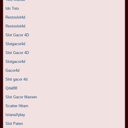
Idn Toto
Restoslot4d
Restoslot4d
Slot Gacor 4D
Slotgacor4d
Slot Gacor 4D
Slotgacor4d
Gacor4d
Slot gacor 4d
Qdal88
Slot Gacor Maxwin
Scatter Hitam
IstanaXplay
Slot Paten