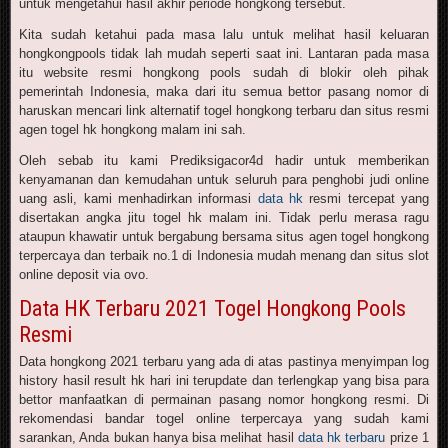
untuk mengetahui hasil akhir periode hongkong tersebut.
Kita sudah ketahui pada masa lalu untuk melihat hasil keluaran
hongkongpools tidak lah mudah seperti saat ini. Lantaran pada masa
itu website resmi hongkong pools sudah di blokir oleh pihak
pemerintah Indonesia, maka dari itu semua bettor pasang nomor di
haruskan mencari link alternatif togel hongkong terbaru dan situs resmi
agen togel hk hongkong malam ini sah.
Oleh sebab itu kami Prediksigacor4d hadir untuk memberikan
kenyamanan dan kemudahan untuk seluruh para penghobi judi online
uang asli, kami menhadirkan informasi
data hk
resmi tercepat yang
disertakan angka jitu togel hk malam ini. Tidak perlu merasa ragu
ataupun khawatir untuk bergabung bersama situs agen togel hongkong
terpercaya dan terbaik no.1 di Indonesia mudah menang dan situs slot
online deposit via ovo.
Data HK Terbaru 2021 Togel Hongkong Pools
Resmi
Data hongkong 2021 terbaru yang ada di atas pastinya menyimpan log
history hasil result hk hari ini terupdate dan terlengkap yang bisa para
bettor manfaatkan di permainan pasang nomor hongkong resmi. Di
rekomendasi bandar togel online terpercaya yang sudah kami
sarankan, Anda bukan hanya bisa melihat hasil
data hk terbaru
prize 1