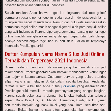
hongkong dan bocoran sydney hari ini. Pasaran togel tersebut adalah
pasaran togel online terbesar di Indonesia.
Sudah tahukah Anda bahwa togel itu singkatan dari toto gelap?
permainan pasang nomor togel ini sudah ada di Indonesia sejak lama,
mungkin dari sebelum Anda lahir. Namun dari dulu kala sampai saat ini
permainan togel online masih sangat digemari oleh para penjudi online
uang asli Indonesia. Karena dipercaya permainan pasang nomor togel
online mudah menghasilkan uang dengan cepat ditambah dengan
adanya bocoran angka togel hari ini dari situs judi online terpercaya
Indonesia Prediksigacor4d.
Daftar Kumpulan Nama Nama Situs Judi Online
Terbaik dan Terpercaya 2021 Indonesia
Dijamin seluruh penghobi judi online yang bermain di situs judi
rekomendasi Prediksigacor4d akan banyak mendapatkan keuntungan
dan terjamin keamanannya. Customer service yang selalu standby
24jam yang siap melayani Anda dalam segala kesulitan Anda dan
termasuk semua keluhan Anda. Situs
judi online
yang disarakan oleh
Prediksigacor4d memiliki metode pembayaran yang sangat lengkap,
karena sudah bekerjasama dengan bank lokal terbaik dan terbesar
seperti Bank Bca, Bni, Bri, Mandiri, Danamon, Cimb, Bank Syariah
dan masih banyak lagi bank lokal yang tidak kami sebutkan satu
persatu. Bukan hanya itu saja situs yang telah kami rekomendasi