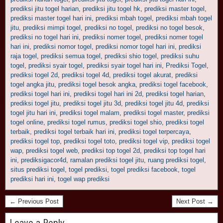
prediksi jitu togel harian
,
prediksi jitu togel hk
,
prediksi master togel
,
prediksi master togel hari ini
,
prediksi mbah togel
,
prediksi mbah togel
jitu
,
prediksi mimpi togel
,
prediksi no togel
,
prediksi no togel besok
,
prediksi no togel hari ini
,
prediksi nomer togel
,
prediksi nomer togel
hari ini
,
prediksi nomor togel
,
prediksi nomor togel hari ini
,
prediksi
raja togel
,
prediksi semua togel
,
prediksi shio togel
,
prediksi suhu
togel
,
prediksi syair togel
,
prediksi syair togel hari ini
,
Prediksi Togel
,
prediksi togel 2d
,
prediksi togel 4d
,
prediksi togel akurat
,
prediksi
togel angka jitu
,
prediksi togel besok angka
,
prediksi togel facebook
,
prediksi togel hari ini
,
prediksi togel hari ini 2d
,
prediksi togel harian
,
prediksi togel jitu
,
prediksi togel jitu 3d
,
prediksi togel jitu 4d
,
prediksi
togel jitu hari ini
,
prediksi togel malam
,
prediksi togel master
,
prediksi
togel online
,
prediksi togel rumus
,
prediksi togel shio
,
prediksi togel
terbaik
,
prediksi togel terbaik hari ini
,
prediksi togel terpercaya
,
prediksi togel top
,
prediksi togel toto
,
prediksi togel vip
,
prediksi togel
wap
,
prediksi togel web
,
prediksi top togel 2d
,
prediksi top togel hari
ini
,
prediksigacor4d
,
ramalan prediksi togel jitu
,
ruang prediksi togel
,
situs prediksi togel
,
togel prediksi
,
togel prediksi facebook
,
togel
prediksi hari ini
,
togel wap prediksi
← Previous Post
Next Post →
Leave a Reply