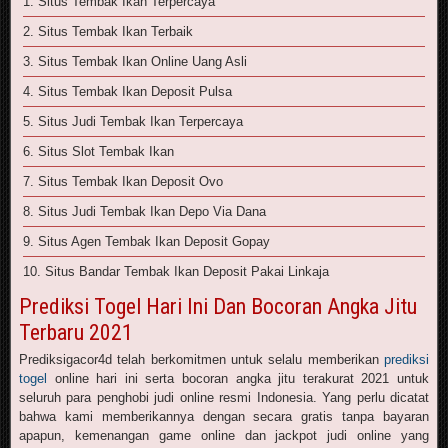
1. Situs Tembak Ikan Terpercaya
2. Situs Tembak Ikan Terbaik
3. Situs Tembak Ikan Online Uang Asli
4. Situs Tembak Ikan Deposit Pulsa
5. Situs Judi Tembak Ikan Terpercaya
6. Situs Slot Tembak Ikan
7. Situs Tembak Ikan Deposit Ovo
8. Situs Judi Tembak Ikan Depo Via Dana
9. Situs Agen Tembak Ikan Deposit Gopay
10. Situs Bandar Tembak Ikan Deposit Pakai Linkaja
Prediksi Togel Hari Ini Dan Bocoran Angka Jitu
Terbaru 2021
Prediksigacor4d telah berkomitmen untuk selalu memberikan
prediksi
togel
online hari ini serta bocoran angka jitu terakurat 2021 untuk
seluruh para penghobi judi online resmi Indonesia. Yang perlu dicatat
bahwa kami memberikannya dengan secara gratis tanpa bayaran
apapun, kemenangan game online dan jackpot judi online yang