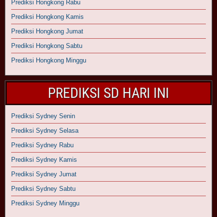
Prediksi Hongkong Rabu
Prediksi Hongkong Kamis
Prediksi Hongkong Jumat
Prediksi Hongkong Sabtu
Prediksi Hongkong Minggu
PREDIKSI SD HARI INI
Prediksi Sydney Senin
Prediksi Sydney Selasa
Prediksi Sydney Rabu
Prediksi Sydney Kamis
Prediksi Sydney Jumat
Prediksi Sydney Sabtu
Prediksi Sydney Minggu