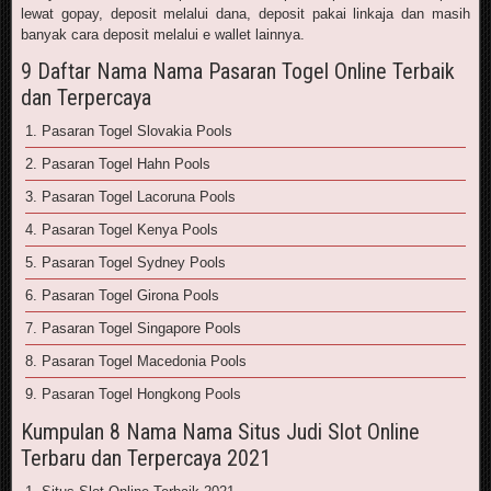
lewat gopay, deposit melalui dana, deposit pakai linkaja dan masih
banyak cara deposit melalui e wallet lainnya.
9 Daftar Nama Nama Pasaran Togel Online Terbaik
dan Terpercaya
1. Pasaran Togel Slovakia Pools
2. Pasaran Togel Hahn Pools
3. Pasaran Togel Lacoruna Pools
4. Pasaran Togel Kenya Pools
5. Pasaran Togel Sydney Pools
6. Pasaran Togel Girona Pools
7. Pasaran Togel Singapore Pools
8. Pasaran Togel Macedonia Pools
9. Pasaran Togel Hongkong Pools
Kumpulan 8 Nama Nama Situs Judi Slot Online
Terbaru dan Terpercaya 2021