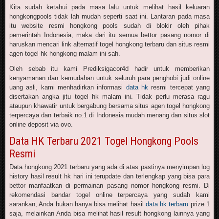
Kita sudah ketahui pada masa lalu untuk melihat hasil keluaran
hongkongpools tidak lah mudah seperti saat ini. Lantaran pada masa
itu website resmi hongkong pools sudah di blokir oleh pihak
pemerintah Indonesia, maka dari itu semua bettor pasang nomor di
haruskan mencari link alternatif togel hongkong terbaru dan situs resmi
agen togel hk hongkong malam ini sah.
Oleh sebab itu kami Prediksigacor4d hadir untuk memberikan
kenyamanan dan kemudahan untuk seluruh para penghobi judi online
uang asli, kami menhadirkan informasi
data hk
resmi tercepat yang
disertakan angka jitu togel hk malam ini. Tidak perlu merasa ragu
ataupun khawatir untuk bergabung bersama situs agen togel hongkong
terpercaya dan terbaik no.1 di Indonesia mudah menang dan situs slot
online deposit via ovo.
Data HK Terbaru 2021 Togel Hongkong Pools
Resmi
Data hongkong 2021 terbaru yang ada di atas pastinya menyimpan log
history hasil result hk hari ini terupdate dan terlengkap yang bisa para
bettor manfaatkan di permainan pasang nomor hongkong resmi. Di
rekomendasi bandar togel online terpercaya yang sudah kami
sarankan, Anda bukan hanya bisa melihat hasil
data hk terbaru
prize 1
saja, melainkan Anda bisa melihat hasil result hongkong lainnya yang