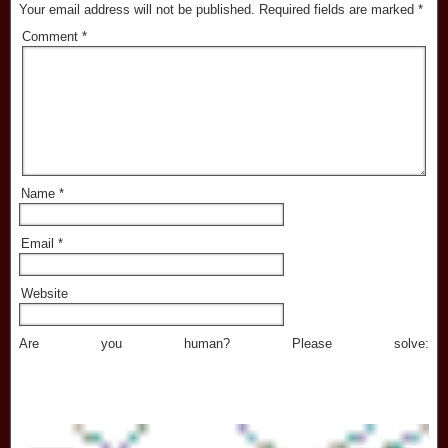
Your email address will not be published.
Required fields are marked
*
Comment
*
Name
*
Email
*
Website
Are you human? Please solve: