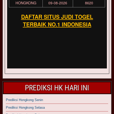
PREDIKSI HK HARI INI
Prediksi Hongkong Senin
Prediksi Hongkong Selasa