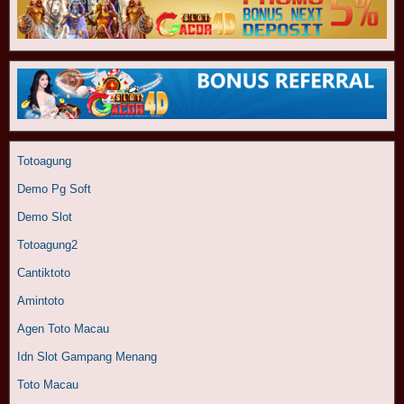
Totoagung
Demo Pg Soft
Demo Slot
Totoagung2
Cantiktoto
Amintoto
Agen Toto Macau
Idn Slot Gampang Menang
Toto Macau