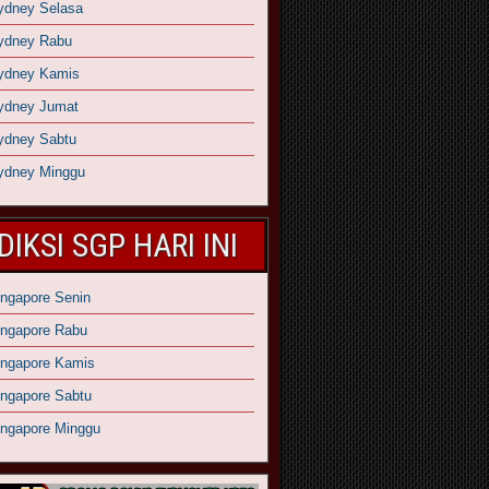
ydney Selasa
Sydney Rabu
Sydney Kamis
Sydney Jumat
ydney Sabtu
Sydney Minggu
DIKSI SGP HARI INI
ingapore Senin
ingapore Rabu
ingapore Kamis
ingapore Sabtu
ingapore Minggu