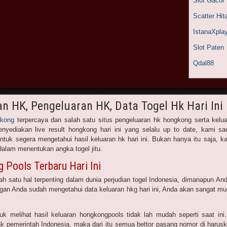
Slot Gacor
Scatter Hi
IstanaXpla
Slot Paten
Qdal88
n HK, Pengeluaran HK, Data Togel Hk Hari Ini
gkong
terpercaya dan salah satu situs pengeluaran hk hongkong serta kelua
yediakan live result hongkong hari ini yang selalu up to date, kami s
uk segera mengetahui hasil keluaran hk hari ini. Bukan hanya itu saja, 
 dalam menentukan angka togel jitu.
 Pools Terbaru Hari Ini
ah satu hal terpenting dalam dunia perjudian togel Indonesia, dimanapun 
gan Anda sudah mengetahui data keluaran hkg hari ini, Anda akan sangat mud
uk melihat hasil keluaran hongkongpools tidak lah mudah seperti saat ini
ak pemerintah Indonesia, maka dari itu semua bettor pasang nomor di haruska