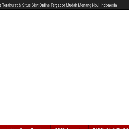
ne Terakurat & Situs Slot Online Tergacor Mudah Menang No.1 Indonesia