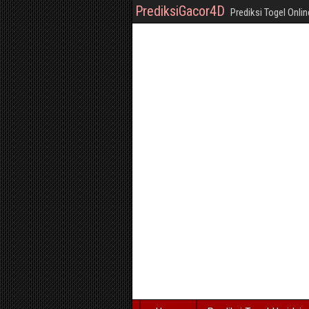
PrediksiGacor4D
Prediksi Togel Onli