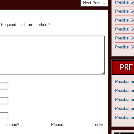
Prediksi S
Next Post →
Prediksi 
Prediksi 
Required fields are marked
*
Prediksi 
Prediksi S
Prediksi 
PRE
Prediksi S
Prediksi S
Prediksi S
Prediksi S
Prediksi S
an? Please solve: