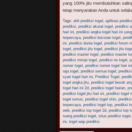
yang 100% jitu membutuhkan saling
tetap menyarakan Anda untuk selalu
Tags:
ahli prediksi togel
,
aplikasi prediks
prediksi
,
prediksi akurat togel
,
prediksi a
hari ini
,
prediksi angka togel hari ini yan
terpercaya
,
prediksi bocoran togel
,
predi
ini
,
prediksi dunia togel
,
prediksi forum t
togel
,
prediksi jitu togel
,
prediksi jitu toge
prediksi master togel
,
prediksi master tog
prediksi mimpi togel
,
prediksi no togel
,
p
nomer togel
,
prediksi nomer togel hari ini
raja togel
,
prediksi semua togel
,
prediksi
syair togel hari ini
,
Prediksi Togel
,
predik
togel angka jitu
,
prediksi togel besok an
togel hari ini 2d
,
prediksi togel harian
,
pr
prediksi togel jitu hari ini
,
prediksi togel
togel rumus
,
prediksi togel shio
,
prediksi
terpercaya
,
prediksi togel top
,
prediksi t
web
,
prediksi top togel 2d
,
prediksi top to
ruang prediksi togel
,
situs prediksi togel
ini
,
togel wap prediksi