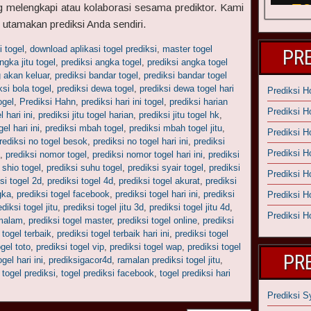
 melengkapi atau kolaborasi sesama prediktor. Kami
 utamakan prediksi Anda sendiri.
i togel
,
download aplikasi togel prediksi
,
master togel
PRE
ngka jitu togel
,
prediksi angka togel
,
prediksi angka togel
g akan keluar
,
prediksi bandar togel
,
prediksi bandar togel
ksi bola togel
,
prediksi dewa togel
,
prediksi dewa togel hari
Prediksi H
ogel
,
Prediksi Hahn
,
prediksi hari ini togel
,
prediksi harian
Prediksi 
l hari ini
,
prediksi jitu togel harian
,
prediksi jitu togel hk
,
el hari ini
,
prediksi mbah togel
,
prediksi mbah togel jitu
,
Prediksi 
rediksi no togel besok
,
prediksi no togel hari ini
,
prediksi
Prediksi 
,
prediksi nomor togel
,
prediksi nomor togel hari ini
,
prediksi
 shio togel
,
prediksi suhu togel
,
prediksi syair togel
,
prediksi
Prediksi 
si togel 2d
,
prediksi togel 4d
,
prediksi togel akurat
,
prediksi
gka
,
prediksi togel facebook
,
prediksi togel hari ini
,
prediksi
Prediksi 
ediksi togel jitu
,
prediksi togel jitu 3d
,
prediksi togel jitu 4d
,
Prediksi 
 malam
,
prediksi togel master
,
prediksi togel online
,
prediksi
 togel terbaik
,
prediksi togel terbaik hari ini
,
prediksi togel
ogel toto
,
prediksi togel vip
,
prediksi togel wap
,
prediksi togel
PRE
gel hari ini
,
prediksigacor4d
,
ramalan prediksi togel jitu
,
,
togel prediksi
,
togel prediksi facebook
,
togel prediksi hari
Prediksi S