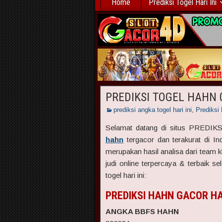
Home
Prediksi Togel Hari Ini
PREDIKSI TOGEL HAHN 
prediksi angka togel hari ini
,
Prediksi
Selamat datang di situs PREDI
hahn
tergacor dan terakurat di In
merupakan hasil analisa dari team
judi online terpercaya & terbaik 
togel hari ini:
PREDIKSI HAHN GACOR HAR
ANGKA BBFS HAHN