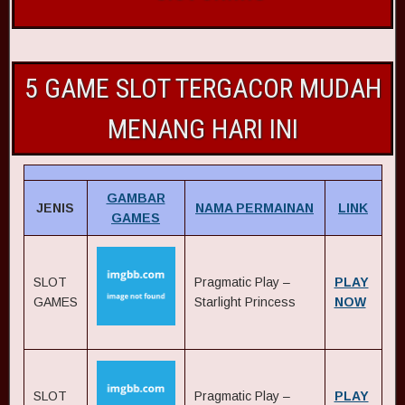
5 GAME SLOT TERGACOR MUDAH
MENANG HARI INI
GAMBAR
JENIS
NAMA PERMAINAN
LINK
GAMES
SLOT
Pragmatic Play –
PLAY
GAMES
Starlight Princess
NOW
SLOT
Pragmatic Play –
PLAY