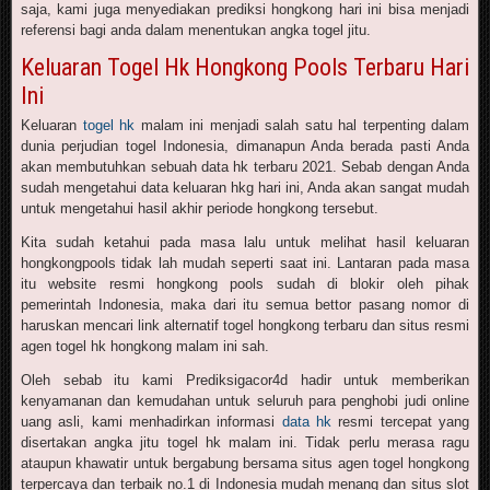
saja, kami juga menyediakan prediksi hongkong hari ini bisa menjadi
referensi bagi anda dalam menentukan angka togel jitu.
Keluaran Togel Hk Hongkong Pools Terbaru Hari
Ini
Keluaran
togel hk
malam ini menjadi salah satu hal terpenting dalam
dunia perjudian togel Indonesia, dimanapun Anda berada pasti Anda
akan membutuhkan sebuah data hk terbaru 2021. Sebab dengan Anda
sudah mengetahui data keluaran hkg hari ini, Anda akan sangat mudah
untuk mengetahui hasil akhir periode hongkong tersebut.
Kita sudah ketahui pada masa lalu untuk melihat hasil keluaran
hongkongpools tidak lah mudah seperti saat ini. Lantaran pada masa
itu website resmi hongkong pools sudah di blokir oleh pihak
pemerintah Indonesia, maka dari itu semua bettor pasang nomor di
haruskan mencari link alternatif togel hongkong terbaru dan situs resmi
agen togel hk hongkong malam ini sah.
Oleh sebab itu kami Prediksigacor4d hadir untuk memberikan
kenyamanan dan kemudahan untuk seluruh para penghobi judi online
uang asli, kami menhadirkan informasi
data hk
resmi tercepat yang
disertakan angka jitu togel hk malam ini. Tidak perlu merasa ragu
ataupun khawatir untuk bergabung bersama situs agen togel hongkong
terpercaya dan terbaik no.1 di Indonesia mudah menang dan situs slot