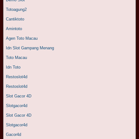
Totoagung2
Cantiktoto
Amintoto
Agen Toto Macau
Idn Slot Gampang Menang
Toto Macau
Idn Toto
Restoslot4d
Restoslot4d
Slot Gacor 4D
Slotgacor4d
Slot Gacor 4D
Slotgacor4d
Gacor4d