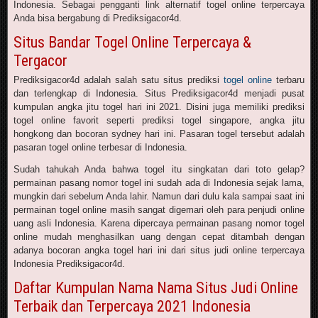
Indonesia. Sebagai pengganti link alternatif togel online terpercaya
Anda bisa bergabung di Prediksigacor4d.
Situs Bandar Togel Online Terpercaya &
Tergacor
Prediksigacor4d adalah salah satu situs prediksi
togel online
terbaru
dan terlengkap di Indonesia. Situs Prediksigacor4d menjadi pusat
kumpulan angka jitu togel hari ini 2021. Disini juga memiliki prediksi
togel online favorit seperti prediksi togel singapore, angka jitu
hongkong dan bocoran sydney hari ini. Pasaran togel tersebut adalah
pasaran togel online terbesar di Indonesia.
Sudah tahukah Anda bahwa togel itu singkatan dari toto gelap?
permainan pasang nomor togel ini sudah ada di Indonesia sejak lama,
mungkin dari sebelum Anda lahir. Namun dari dulu kala sampai saat ini
permainan togel online masih sangat digemari oleh para penjudi online
uang asli Indonesia. Karena dipercaya permainan pasang nomor togel
online mudah menghasilkan uang dengan cepat ditambah dengan
adanya bocoran angka togel hari ini dari situs judi online terpercaya
Indonesia Prediksigacor4d.
Daftar Kumpulan Nama Nama Situs Judi Online
Terbaik dan Terpercaya 2021 Indonesia