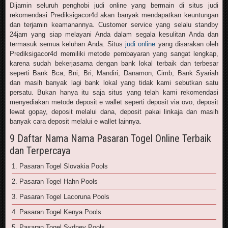
Dijamin seluruh penghobi judi online yang bermain di situs judi
rekomendasi Prediksigacor4d akan banyak mendapatkan keuntungan
dan terjamin keamanannya. Customer service yang selalu standby
24jam yang siap melayani Anda dalam segala kesulitan Anda dan
termasuk semua keluhan Anda. Situs
judi online
yang disarakan oleh
Prediksigacor4d memiliki metode pembayaran yang sangat lengkap,
karena sudah bekerjasama dengan bank lokal terbaik dan terbesar
seperti Bank Bca, Bni, Bri, Mandiri, Danamon, Cimb, Bank Syariah
dan masih banyak lagi bank lokal yang tidak kami sebutkan satu
persatu. Bukan hanya itu saja situs yang telah kami rekomendasi
menyediakan metode deposit e wallet seperti deposit via ovo, deposit
lewat gopay, deposit melalui dana, deposit pakai linkaja dan masih
banyak cara deposit melalui e wallet lainnya.
9 Daftar Nama Nama Pasaran Togel Online Terbaik
dan Terpercaya
1. Pasaran Togel Slovakia Pools
2. Pasaran Togel Hahn Pools
3. Pasaran Togel Lacoruna Pools
4. Pasaran Togel Kenya Pools
5. Pasaran Togel Sydney Pools