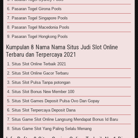
6. Pasaran Togel Girona Pools
7. Pasaran Togel Singapore Pools
8. Pasaran Togel Macedonia Pools
9. Pasaran Togel Hongkong Pools
Kumpulan 8 Nama Nama Situs Judi Slot Online
Terbaru dan Terpercaya 2021
1. Situs Slot Online Terbaik 2021
2. Situs Slot Online Gacor Terbaru
3. Situs Slot Pulsa Tanpa potongan
4. Situs Slot Bonus New Member 100
5. Situs Slot Games Deposit Pulsa Ovo Dan Gopay
6. Situs Slot Terpercaya Deposit Dana
7. Situs Game Slot Online Langsung Mendapat Bonus Id Baru
8. Situs Game Slot Yang Paling Selalu Menang