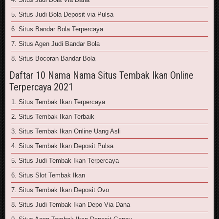
5. Situs Judi Bola Deposit via Pulsa
6. Situs Bandar Bola Terpercaya
7. Situs Agen Judi Bandar Bola
8. Situs Bocoran Bandar Bola
Daftar 10 Nama Nama Situs Tembak Ikan Online
Terpercaya 2021
1. Situs Tembak Ikan Terpercaya
2. Situs Tembak Ikan Terbaik
3. Situs Tembak Ikan Online Uang Asli
4. Situs Tembak Ikan Deposit Pulsa
5. Situs Judi Tembak Ikan Terpercaya
6. Situs Slot Tembak Ikan
7. Situs Tembak Ikan Deposit Ovo
8. Situs Judi Tembak Ikan Depo Via Dana