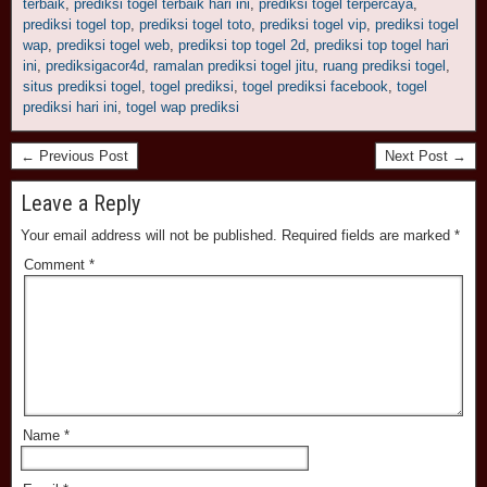
terbaik
,
prediksi togel terbaik hari ini
,
prediksi togel terpercaya
,
prediksi togel top
,
prediksi togel toto
,
prediksi togel vip
,
prediksi togel
wap
,
prediksi togel web
,
prediksi top togel 2d
,
prediksi top togel hari
ini
,
prediksigacor4d
,
ramalan prediksi togel jitu
,
ruang prediksi togel
,
situs prediksi togel
,
togel prediksi
,
togel prediksi facebook
,
togel
prediksi hari ini
,
togel wap prediksi
← Previous Post
Next Post →
Leave a Reply
Your email address will not be published.
Required fields are marked
*
Comment
*
Name
*